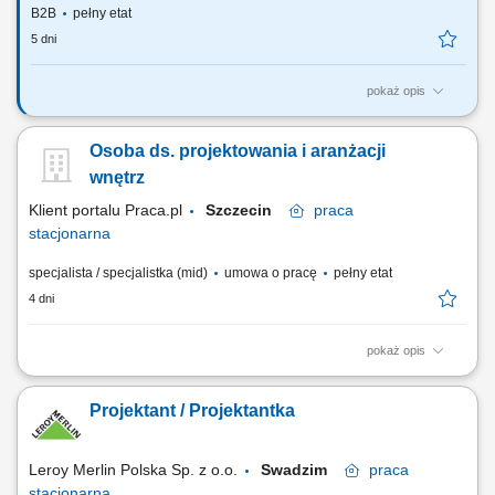
B2B
pełny etat
5 dni
pokaż opis
Twoją rolą będzie: Wykonywanie projektów Technologii Medycznej dla
placówek medycznych w pełnym zakresie; Tworzenie koncepcji
Osoba ds. projektowania i aranżacji
aranżacji placówek medycznych o różnych profilach działalności;
Wykonywanie projektów oznakowania zewnętrznego i wewnętrznego w
wnętrz
programie Photoshop;...
Klient portalu Praca.pl
Szczecin
praca
stacjonarna
specjalista / specjalistka (mid)
umowa o pracę
pełny etat
4 dni
pokaż opis
przygotowywanie kompleksowych projektów aranżacji wnętrz zgodnie z
oczekiwaniami klientów, tworzenie dokumentacji technicznej oraz
Projektant / Projektantka
wizualizacji projektowych, opracowywanie ofert cenowych i zestawień
produktowych, doradztwo w zakresie funkcjonalnych i estetycznych
rozwiązań wnętrzarskich,...
Leroy Merlin Polska Sp. z o.o.
Swadzim
praca
stacjonarna