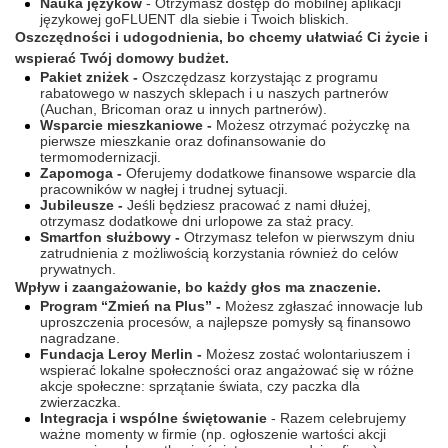
Nauka języków
- Otrzymasz dostęp do mobilnej aplikacji
językowej goFLUENT dla siebie i Twoich bliskich.
Oszczędności i udogodnienia, bo chcemy ułatwiać Ci życie i
wspierać Twój domowy budżet.
Pakiet zniżek -
Oszczędzasz korzystając z programu
rabatowego w naszych sklepach i u naszych partnerów
(Auchan, Bricoman oraz u innych partnerów).
Wsparcie mieszkaniowe -
Możesz otrzymać pożyczkę na
pierwsze mieszkanie oraz dofinansowanie do
termomodernizacji.
Zapomoga -
Oferujemy dodatkowe finansowe wsparcie dla
pracowników w nagłej i trudnej sytuacji.
Jubileusze -
Jeśli będziesz pracować z nami dłużej,
otrzymasz dodatkowe dni urlopowe za staż pracy.
Smartfon służbowy -
Otrzymasz telefon w pierwszym dniu
zatrudnienia z możliwością korzystania również do celów
prywatnych.
Wpływ i zaangażowanie, bo każdy głos ma znaczenie.
Program “Zmień na Plus” -
Możesz zgłaszać innowacje lub
uproszczenia procesów, a najlepsze pomysły są finansowo
nagradzane.
Fundacja Leroy Merlin -
Możesz zostać wolontariuszem i
wspierać lokalne społeczności oraz angażować się w różne
akcje społeczne: sprzątanie świata, czy paczka dla
zwierzaczka.
Integracja i wspólne świętowanie
- Razem celebrujemy
ważne momenty w firmie (np. ogłoszenie wartości akcji