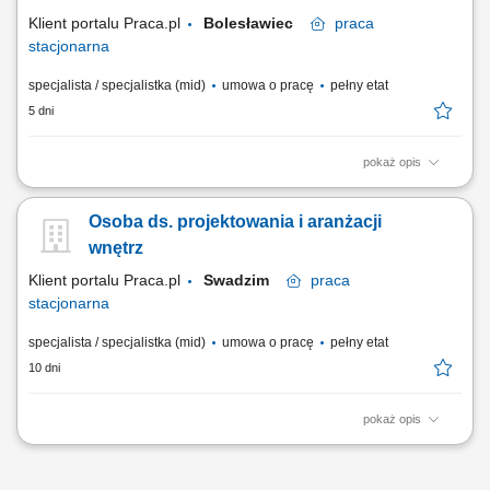
współpraca z innymi działami i...
Klient portalu Praca.pl
Bolesławiec
praca
stacjonarna
specjalista / specjalistka (mid)
umowa o pracę
pełny etat
5 dni
pokaż opis
przygotowywanie kompleksowych projektów aranżacji wnętrz zgodnie z
oczekiwaniami klientów, tworzenie dokumentacji technicznej oraz
Osoba ds. projektowania i aranżacji
wizualizacji projektowych, opracowywanie ofert cenowych i zestawień
produktowych, doradztwo w zakresie funkcjonalnych i estetycznych
wnętrz
rozwiązań wnętrzarskich,...
Klient portalu Praca.pl
Swadzim
praca
stacjonarna
specjalista / specjalistka (mid)
umowa o pracę
pełny etat
10 dni
pokaż opis
przygotowywanie kompleksowych projektów aranżacji wnętrz zgodnie z
oczekiwaniami klientów, tworzenie dokumentacji technicznej oraz
wizualizacji projektowych, opracowywanie ofert cenowych i zestawień