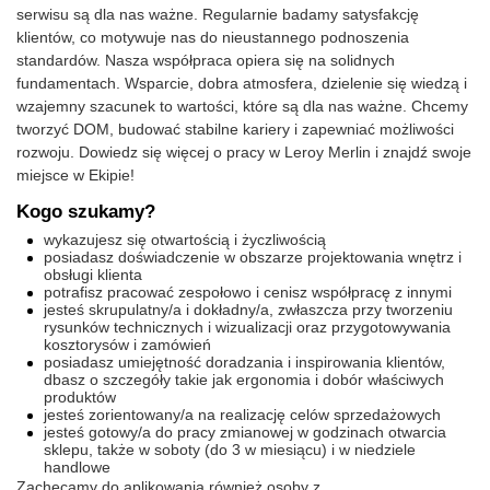
serwisu są dla nas ważne. Regularnie badamy satysfakcję
klientów, co motywuje nas do nieustannego podnoszenia
standardów. Nasza współpraca opiera się na solidnych
fundamentach. Wsparcie, dobra atmosfera, dzielenie się wiedzą i
wzajemny szacunek to wartości, które są dla nas ważne. Chcemy
tworzyć DOM, budować stabilne kariery i zapewniać możliwości
rozwoju. Dowiedz się więcej o pracy w Leroy Merlin i znajdź swoje
miejsce w Ekipie!
Kogo szukamy?
wykazujesz się otwartością i życzliwością
posiadasz doświadczenie w obszarze projektowania wnętrz i
obsługi klienta
potrafisz pracować zespołowo i cenisz współpracę z innymi
jesteś skrupulatny/a i dokładny/a, zwłaszcza przy tworzeniu
rysunków technicznych i wizualizacji oraz przygotowywania
kosztorysów i zamówień
posiadasz umiejętność doradzania i inspirowania klientów,
dbasz o szczegóły takie jak ergonomia i dobór właściwych
produktów
jesteś zorientowany/a na realizację celów sprzedażowych
jesteś gotowy/a do pracy zmianowej w godzinach otwarcia
sklepu, także w soboty (do 3 w miesiącu) i w niedziele
handlowe
Zachęcamy do aplikowania również osoby z