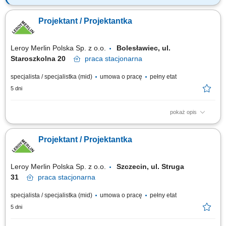
Jakie zadania na Ciebie czekają? opracowywanie kompleksowych
projektów wnętrz (kuchnie, łazienki etc.) dostosowanych do
Projektant / Projektantka
indywidualnych potrzeb klienta, uwzględniając parametry techniczne,
ergonomię i trendy; przygotowywanie kosztorysów oraz zamówień;
współpraca z innymi działami i...
Leroy Merlin Polska Sp. z o.o.
Bolesławiec, ul.
Staroszkolna 20
praca
stacjonarna
specjalista / specjalistka (mid)
umowa o pracę
pełny etat
5 dni
pokaż opis
Jakie zadania na Ciebie czekają? opracowywanie kompleksowych
projektów wnętrz (kuchnie, łazienki etc.) dostosowanych do
Projektant / Projektantka
indywidualnych potrzeb klienta, uwzględniając parametry techniczne,
ergonomię i trendy; prowadzenie spotkań projektowych z klientami,
podczas których przygotowujesz...
Leroy Merlin Polska Sp. z o.o.
Szczecin, ul. Struga
31
praca
stacjonarna
specjalista / specjalistka (mid)
umowa o pracę
pełny etat
5 dni