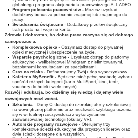
globalnego programu akcjonariatu pracowniczego ALL ADEO.
Program polecania pracowników -
Możesz uzyskać
dodatkowy bonus za polecenie znajomej lub znajomego do
pracy.
Świadczenia świąteczne -
Dodatkowy przelew świąteczny
trafi prosto na Twoje na konto.
Zdrowie i dobrostan, bo dobra praca zaczyna się od dobrego
samopoczucia.
Kompleksowa opieka -
Otrzymasz dostęp do prywatnej
opieki medycznej i ubezpieczenie na życie.
Wsparcie psychologiczne -
Uzyskasz dostęp do platformy
edukacyjno - wellbeingowej Mindgram z nielimitowanymi,
bezpłatnymi konsultacjami ze specjalistami.
Czas na relaks
- Dofinansujemy Twój urlop wypoczynkowy.
Kafeteria MyBenefit -
Będziesz mieć pełną swobodę wyboru
spośród różnych kategorii (karta MultiSport, kino, teatr,
vouchery do hoteli i wiele innych).
Rozwój i edukacja, bo dzielimy się wiedzą i dajemy wiele
rozwojowych możliwości.
Szkolenia
- Damy Ci dostęp do szerokiej oferty szkoleniowej
na wewnętrznej platformie oraz możliwość szybkiego uczenia
się w wirtualnej rzeczywistości z wykorzystaniem
zaawansowanej technologii (okulary VR).
Autorskie programy rozwojowe
- Oferujemy trzy
kompleksowe ścieżki edukacyjne dla przyszłych liderów oraz
dwie ścieżki dostępne dla wszystkich.