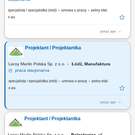
specjalista / specjalistka (mid)
umowa o pracę
pełny etat
4 dni
pokaż opis
Jakie zadania na Ciebie czekają? opracowywanie kompleksowych
projektów wnętrz (kuchnie, łazienki etc.) dostosowanych do
Projektant / Projektantka
indywidualnych potrzeb klienta, uwzględniając parametry techniczne,
ergonomię i trendy; przygotowywanie kosztorysów oraz zamówień;
współpraca z innymi działami i...
Leroy Merlin Polska Sp. z o.o.
Łódź, Manufaktura
praca
stacjonarna
specjalista / specjalistka (mid)
umowa o pracę
pełny etat
4 dni
pokaż opis
Jakie zadania na Ciebie czekają? opracowywanie kompleksowych
projektów wnętrz (kuchnie, łazienki etc.) dostosowanych do
Projektant / Projektantka
indywidualnych potrzeb klienta, uwzględniając parametry techniczne,
ergonomię i trendy; przygotowywanie kosztorysów oraz zamówień;
współpraca z innymi działami i...
Leroy Merlin Polska Sp. z o.o.
Bolesławiec, ul.