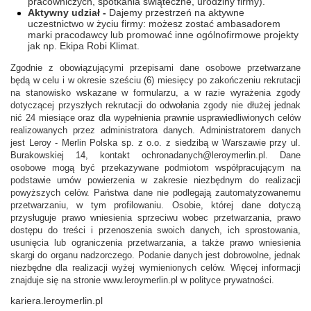
pracowniczych, spotkania świąteczne, urodziny firmy).
Aktywny udział -
Dajemy przestrzeń na aktywne
uczestnictwo w życiu firmy: możesz zostać ambasadorem
marki pracodawcy lub promować inne ogólnofirmowe projekty
jak np. Ekipa Robi Klimat.
Zgodnie z obowiązującymi przepisami dane osobowe przetwarzane
będą w celu i w okresie sześciu (6) miesięcy po zakończeniu rekrutacji
na stanowisko wskazane w formularzu, a w razie wyrażenia zgody
dotyczącej przyszłych rekrutacji do odwołania zgody nie dłużej jednak
nić 24 miesiące oraz dla wypełnienia prawnie usprawiedliwionych celów
realizowanych przez administratora danych. Administratorem danych
jest Leroy - Merlin Polska sp. z o.o. z siedzibą w Warszawie przy ul.
Burakowskiej 14, kontakt ochronadanych@leroymerlin.pl. Dane
osobowe mogą być przekazywane podmiotom współpracującym na
podstawie umów powierzenia w zakresie niezbędnym do realizacji
powyższych celów. Państwa dane nie podlegają zautomatyzowanemu
przetwarzaniu, w tym profilowaniu. Osobie, której dane dotyczą
przysługuje prawo wniesienia sprzeciwu wobec przetwarzania, prawo
dostępu do treści i przenoszenia swoich danych, ich sprostowania,
usunięcia lub ograniczenia przetwarzania, a także prawo wniesienia
skargi do organu nadzorczego. Podanie danych jest dobrowolne, jednak
niezbędne dla realizacji wyżej wymienionych celów. Więcej informacji
znajduje się na stronie www.leroymerlin.pl w polityce prywatności.
kariera.leroymerlin.pl