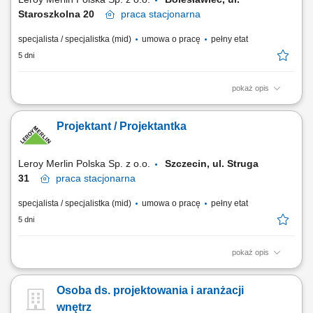
Staroszkolna 20
praca
stacjonarna
specjalista / specjalistka (mid)
umowa o pracę
pełny etat
5 dni
pokaż opis
Jakie zadania na Ciebie czekają? opracowywanie kompleksowych
projektów wnętrz (kuchnie, łazienki etc.) dostosowanych do
Projektant / Projektantka
indywidualnych potrzeb klienta, uwzględniając parametry techniczne,
ergonomię i trendy; prowadzenie spotkań projektowych z klientami,
podczas których przygotowujesz...
Leroy Merlin Polska Sp. z o.o.
Szczecin, ul. Struga
31
praca
stacjonarna
specjalista / specjalistka (mid)
umowa o pracę
pełny etat
5 dni
pokaż opis
Jakie zadania na Ciebie czekają? opracowywanie kompleksowych
projektów wnętrz (kuchnie, łazienki etc.) dostosowanych do
Osoba ds. projektowania i aranżacji
indywidualnych potrzeb klienta, uwzględniając parametry techniczne,
ergonomię i trendy; przygotowywanie kosztorysów oraz zamówień;
wnętrz