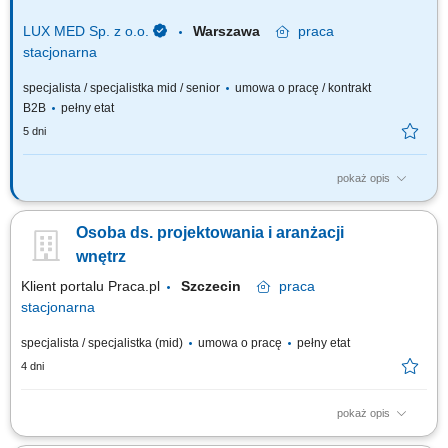
LUX MED Sp. z o.o.
Warszawa
praca
stacjonarna
specjalista / specjalistka mid / senior
umowa o pracę / kontrakt
B2B
pełny etat
5 dni
pokaż opis
Twoją rolą będzie: Wykonywanie projektów Technologii Medycznej dla
placówek medycznych w pełnym zakresie; Tworzenie koncepcji aranżacji
Osoba ds. projektowania i aranżacji
placówek medycznych o różnych profilach działalności; Wykonywanie
projektów oznakowania zewnętrznego i wewnętrznego w programie
wnętrz
Photoshop;...
Klient portalu Praca.pl
Szczecin
praca
stacjonarna
specjalista / specjalistka (mid)
umowa o pracę
pełny etat
4 dni
pokaż opis
przygotowywanie kompleksowych projektów aranżacji wnętrz zgodnie z