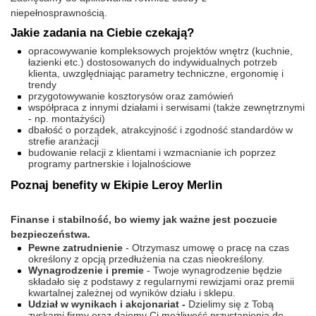
niepełnosprawnością.
Jakie zadania na Ciebie czekają?
opracowywanie kompleksowych projektów wnętrz (kuchnie,
łazienki etc.) dostosowanych do indywidualnych potrzeb
klienta, uwzględniając parametry techniczne, ergonomię i
trendy
przygotowywanie kosztorysów oraz zamówień
współpraca z innymi działami i serwisami (także zewnętrznymi
- np. montażyści)
dbałość o porządek, atrakcyjność i zgodność standardów w
strefie aranżacji
budowanie relacji z klientami i wzmacnianie ich poprzez
programy partnerskie i lojalnościowe
Poznaj benefity w Ekipie Leroy Merlin
Finanse i stabilność, bo wiemy jak ważne jest poczucie
bezpieczeństwa.
Pewne zatrudnienie
- Otrzymasz umowę o pracę na czas
określony z opcją przedłużenia na czas nieokreślony.
Wynagrodzenie i premie
- Twoje wynagrodzenie będzie
składało się z podstawy z regularnymi rewizjami oraz premii
kwartalnej zależnej od wyników działu i sklepu.
Udział w wynikach i akcjonariat -
Dzielimy się z Tobą
zyskami firmy oraz dajemy Ci możliwość przystąpienia do