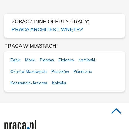
produktowych, doradztwo w zakresie funkcjonalnych i estetycznych
rozwiązań wnętrzarskich,...
ZOBACZ INNE OFERTY PRACY:
PRACA ARCHITEKT WNĘTRZ
PRACA W MIASTACH
Ząbki
Marki
Piastów
Zielonka
Łomianki
Ożarów Mazowiecki
Pruszków
Piaseczno
Konstancin-Jeziorna
Kobyłka