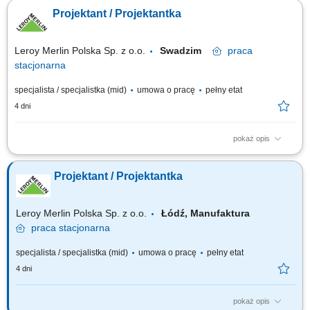
oczekiwaniami klientów, tworzenie dokumentacji technicznej oraz
Projektant / Projektantka
wizualizacji projektowych, opracowywanie ofert cenowych i zestawień
produktowych, doradztwo w zakresie funkcjonalnych i estetycznych
rozwiązań wnętrzarskich,...
Leroy Merlin Polska Sp. z o.o.
Swadzim
praca
stacjonarna
specjalista / specjalistka (mid)
umowa o pracę
pełny etat
4 dni
pokaż opis
Jakie zadania na Ciebie czekają? opracowywanie kompleksowych
projektów wnętrz (kuchnie, łazienki etc.) dostosowanych do
Projektant / Projektantka
indywidualnych potrzeb klienta, uwzględniając parametry techniczne,
ergonomię i trendy; przygotowywanie kosztorysów oraz zamówień;
współpraca z innymi działami i...
Leroy Merlin Polska Sp. z o.o.
Łódź, Manufaktura
praca
stacjonarna
specjalista / specjalistka (mid)
umowa o pracę
pełny etat
4 dni
pokaż opis