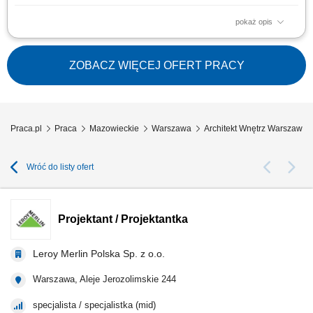
pokaż opis
przygotowywanie kompleksowych projektów aranżacji wnętrz zgodnie z
oczekiwaniami klientów, tworzenie dokumentacji technicznej oraz
wizualizacji projektowych, opracowywanie ofert cenowych i zestawień
ZOBACZ WIĘCEJ OFERT PRACY
produktowych, doradztwo w zakresie funkcjonalnych i estetycznych
rozwiązań wnętrzarskich,...
Praca.pl
Praca
Mazowieckie
Warszawa
Architekt Wnętrz Warszawa
Wróć do listy ofert
Projektant / Projektantka
Leroy Merlin Polska Sp. z o.o.
Warszawa, Aleje Jerozolimskie 244
specjalista / specjalistka (mid)