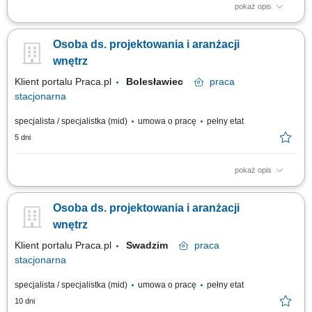
pokaż opis
Jakie zadania na Ciebie czekają? opracowywanie kompleksowych
projektów wnętrz (kuchnie, łazienki etc.) dostosowanych do
Osoba ds. projektowania i aranżacji
indywidualnych potrzeb klienta, uwzględniając parametry techniczne,
ergonomię i trendy; przygotowywanie kosztorysów oraz zamówień;
wnętrz
współpraca z innymi działami i...
Klient portalu Praca.pl
Bolesławiec
praca
stacjonarna
specjalista / specjalistka (mid)
umowa o pracę
pełny etat
5 dni
pokaż opis
przygotowywanie kompleksowych projektów aranżacji wnętrz zgodnie z
oczekiwaniami klientów, tworzenie dokumentacji technicznej oraz
Osoba ds. projektowania i aranżacji
wizualizacji projektowych, opracowywanie ofert cenowych i zestawień
produktowych, doradztwo w zakresie funkcjonalnych i estetycznych
wnętrz
rozwiązań wnętrzarskich,...
Klient portalu Praca.pl
Swadzim
praca
stacjonarna
specjalista / specjalistka (mid)
umowa o pracę
pełny etat
10 dni