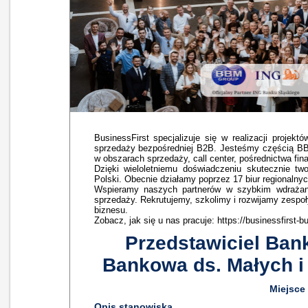
BusinessFirst specjalizuje się w realizacji proje
sprzedaży bezpośredniej B2B. Jesteśmy częścią BB
w obszarach sprzedaży, call center, pośrednictwa fi
Dzięki wieloletniemu doświadczeniu skutecznie tw
Polski. Obecnie działamy poprzez 17 biur regionalny
Wspieramy naszych partnerów w szybkim wdrażani
sprzedaży. Rekrutujemy, szkolimy i rozwijamy zespo
biznesu.
Zobacz, jak się u nas pracuje: https://businessfirst-b
Przedstawiciel Ban
Bankowa ds. Małych i
Miejsce
Opis stanowiska