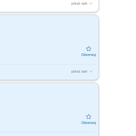
pokaż opis
ch – analiza potrzeb i dopasowanie
cja procesów...
pokaż opis
entów i budowanie długofalowych relacji
ientów i...