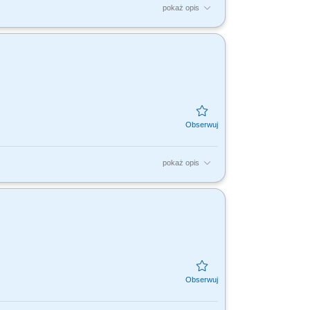
pokaż opis
udowanie długofalowych relacji opartych na
aż produktów...
pokaż opis
ów finansowych do potrzeb klientów.
eniowych. Realizacja...