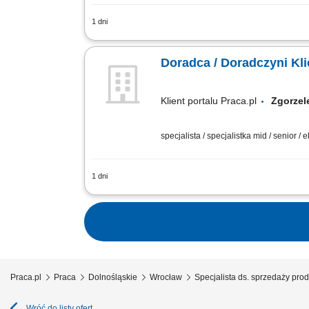
1 dni
obsługa klientów; utrzymywanie dobrych 
Doradca / Doradczyni Kli
Klient portalu Praca.pl
Zgorz
specjalista / specjalistka mid / senior / 
1 dni
Aktywne pozyskiwanie klientów i budow
Sprzedaż produktów bankowych, w tym fu
Praca.pl
Praca
Dolnośląskie
Wrocław
Specjalista ds. sprzedaży pr
Wróć do listy ofert