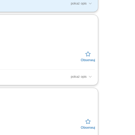
pokaż opis
ów finansowych do potrzeb klientów.
eniowych. Realizacja...
pokaż opis
 z finansami, w tym szkoleń z zakresu
zacja celów...