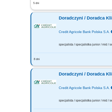
5 dni
aktywne pozyskiwanie klientów oraz s
rozwiązań finansowych; rzetelne przeds
Doradczyni / Doradca Kl
Credit Agricole Bank Polska S.A.
specjalista / specjalistka junior / mid / 
8 dni
Jakie będą Twoje zadania: Aktywna sp
opartych na zaufaniu. Identyfikacja pot
Doradczyni / Doradca Kl
Credit Agricole Bank Polska S.A.
specjalista / specjalistka junior / mid / 