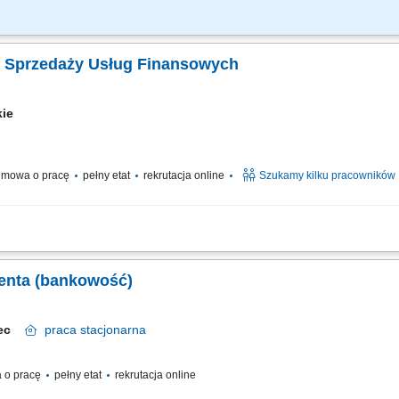
ie nowych klientów oraz telefoniczne umawianie spotkań. Dopasowywanie produkt
nnej, internetowej i mobilnej. Aktywna sprzedaż produktów bankowych i ubezpiecz
. Sprzedaży Usług Finansowych
kie
mowa o pracę
pełny etat
rekrutacja online
Szukamy kilku pracowników
nicznych rozmów z klientami zainteresowanymi ofertą. Sprzedaż usług związanych
 z klientami oraz pozyskiwanie nowych kontaktów dla partnerów biznesowych. Reali
ienta (bankowość)
elec
praca
stacjonarna
 o pracę
pełny etat
rekrutacja online