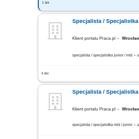
1 dni
Opis stanowiska Pozyskiwanie klientów
rozwiązania finansowe. Rozwój w kieru
Specjalista / Specjalist
Klient portalu Praca.pl
Wrocł
specjalista / specjalistka junior / mid
u
4 dni
Samodzielne docieranie do sektora prze
zmierzający do samodzielnego zarządza
Specjalista / Specjalist
Klient portalu Praca.pl
Wrocł
specjalista / specjalistka mid / junior
u