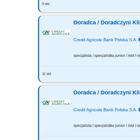
9 dni
Jakie będą Twoje zadania: Pozyskiwani
zaufaniu. Identyfikacja potrzeb oraz 
Doradca / Doradczyni Kl
Credit Agricole Bank Polska S.A.
specjalista / specjalistka junior / mid / 
11 dni
Jakie będą Twoje zadania: Pozyskiwan
Wsparcie klientów w bankowości codzie
Doradca / Doradczyni Kl
Credit Agricole Bank Polska S.A.
specjalista / specjalistka junior / mid / 