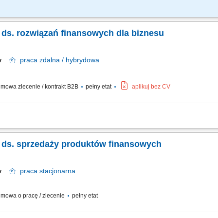
 biznesowych oraz sprzedaż produktów finansowych B2B, takich jak leasing, kredyt
nku multidoradcy poprzez poszerzanie oferty produktowej dla klientów biznesowych
ka ds. rozwiązań finansowych dla biznesu
aw
praca
zdalna / hybrydowa
mowa zlecenie / kontrakt B2B
pełny etat
aplikuj bez CV
dsiębiorstw i doradztwo w zakresie optymalizacji finansów (kredyty, leasing, fakt
nia pełnym portfolio usług bankowych. Prowadzenie rozmów handlowych przez tel
ka ds. sprzedaży produktów finansowych
aw
praca
stacjonarna
mowa o pracę / zlecenie
pełny etat