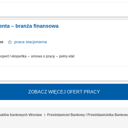
relacji z klientami; realizacja celów sprzedażowych; dbałość o wysoką jakość obsł
enta – branża finansowa
elec
praca
stacjonarna
ekspert / ekspertka
umowa o pracę
pełny etat
anie z nimi długofalowych relacji. Diagnozowanie potrzeb klientów i dopasowyw
nduszy inwestycyjnych. Operacyjna obsługa klientów indywidualnych i firm z sekt
ZOBACZ WIĘCEJ OFERT PRACY
oduktów bankowych Wrocław
Przedstawiciel Bankowy / Przedstawicielka Bankowa