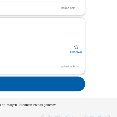
pokaż opis
ugi klientów oraz firm;
pokaż opis
anie odpowiednich rozwiązań finansowych.
ora MŚP....
 ds. Małych i Średnich Przedsiębiorstw
Poprzednia
oferta
Następna
oferta