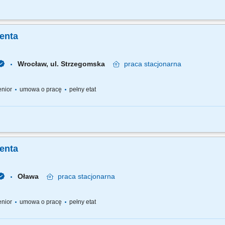
e nowych klientów w tym przez aktywne dzwonienie i zapraszanie na spotkanie. B
oczekiwań klientów i dopasowywanie produktów i usług finansowych. Aktywna sprzed
ienta
Wrocław, ul. Strzegomska
praca
stacjonarna
senior
umowa o pracę
pełny etat
ie nowych klientów oraz telefoniczne umawianie spotkań. Dopasowywanie produkt
nnej, internetowej i mobilnej. Aktywna sprzedaż produktów bankowych i ubezpiecz
ienta
Oława
praca
stacjonarna
senior
umowa o pracę
pełny etat