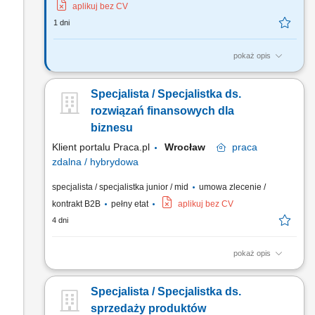
aplikuj bez CV
1 dni
pokaż opis
Opis stanowiska Pozyskiwanie klientów biznesowych oraz
sprzedaż produktów finansowych B2B, takich jak leasing,
Specjalista / Specjalistka ds.
kredyty firmowe, rachunki bankowe, faktoring i inne
rozwiązania finansowe. Rozwój w kierunku multidoradcy
rozwiązań finansowych dla
poprzez poszerzanie oferty produktowej dla klientów
biznesu
biznesowych. Aktywny...
Klient portalu Praca.pl
Wrocław
praca
zdalna / hybrydowa
specjalista / specjalistka junior / mid
umowa zlecenie /
kontrakt B2B
pełny etat
aplikuj bez CV
4 dni
pokaż opis
Samodzielne docieranie do sektora przedsiębiorstw i
doradztwo w zakresie optymalizacji finansów (kredyty, leasing,
Specjalista / Specjalistka ds.
faktoring). Rozwój kompetencji doradczych zmierzający do
samodzielnego zarządzania pełnym portfolio usług
sprzedaży produktów