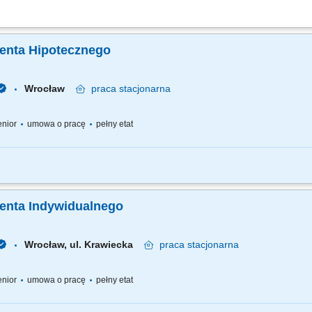
przedaż produktów bankowych i ubezpieczeniowych; prowadzenie rozmów doradczy
tawianie warunków oferty, zasad i ryzyk; obsługa posprzedażowa klientów i realiza
ienta Hipotecznego
Wrocław
praca
stacjonarna
senior
umowa o pracę
pełny etat
rzedaż i obsługa posprzedażowa produktów hipotecznych. Pozyskiwanie nowych kli
rzeb i dopasowywanie produktów i usług finansowych dla klientów. Analiza portfela kl
ienta Indywidualnego
Wrocław, ul. Krawiecka
praca
stacjonarna
senior
umowa o pracę
pełny etat