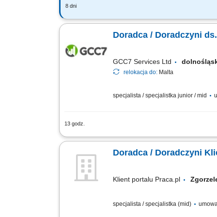
8 dni
Jakie będą Twoje zadania: Pozyskiwan
Wsparcie klientów w bankowości codzie
Doradca / Doradczyni ds
GCC7 Services Ltd
dolnośląs
relokacja do:
Malta
specjalista / specjalistka junior / mid
u
13 godz.
Zakres obowiązków: Prowadzenie telefo
edukacji finansowej. Budowanie relacji
Doradca / Doradczyni Kl
Klient portalu Praca.pl
Zgorz
specjalista / specjalistka (mid)
umowa