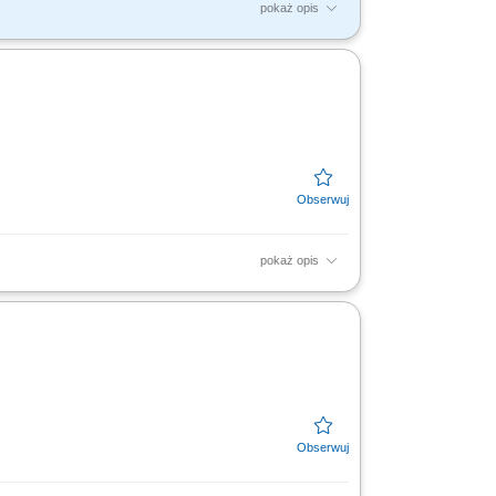
pokaż opis
y firmowe, rachunki bankowe, faktoring i inne
. Aktywny...
pokaż opis
oring). Rozwój kompetencji doradczych
efon z wykorzystaniem...