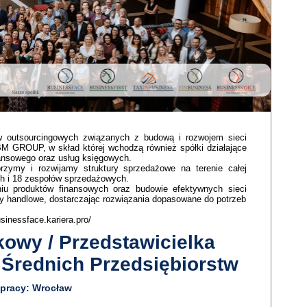
któw outsourcingowych związanych z budową i rozwojem sieci
M GROUP, w skład której wchodzą również spółki działające
nansowego oraz usług księgowych.
orzymy i rozwijamy struktury sprzedażowe na terenie całej
ch i 18 zespołów sprzedażowych.
u produktów finansowych oraz budowie efektywnych sieci
ły handlowe, dostarczając rozwiązania dopasowane do potrzeb
usinessface.kariera.pro/
kowy / Przedstawicielka
 Średnich Przedsiębiorstw
 pracy: Wrocław