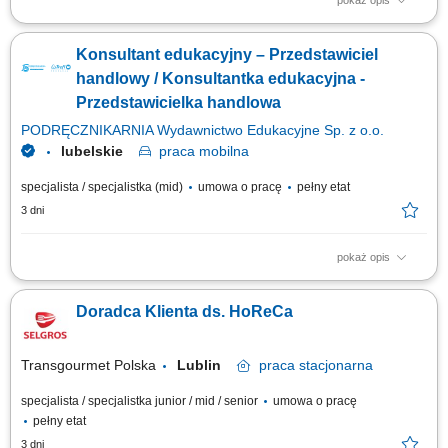
pokaż opis
Opis stanowiska: Kontaktowanie się z klientami z przypisanego portfolio
telefonicznie i mailowo w celu umawiania konsultacji i dosprzedaży;
Konsultant edukacyjny – Przedstawiciel
Analizowanie i opracowywanie strategii zarządzania i dosprzedaży kont
klientów; Rozwiązywanie problemów i doradzanie klientom w celu
handlowy / Konsultantka edukacyjna -
zapewnienia...
Przedstawicielka handlowa
PODRĘCZNIKARNIA Wydawnictwo Edukacyjne Sp. z o.o.
lubelskie
praca
mobilna
specjalista / specjalistka (mid)
umowa o pracę
pełny etat
3 dni
pokaż opis
Twoje zadania aktywne pozyskiwanie nowych klientów i rozwijanie relacji
z obecnymi placówkami, prowadzenie spotkań i prezentacji
Doradca Klienta ds. HoReCa
sprzedażowych u klientów, sprzedaż pakietów edukacyjnych, pomocy
dydaktycznych, zabawek, elektroniki i wybranych usług, przygotowywanie
ofert dopasowanych do...
Transgourmet Polska
Lublin
praca
stacjonarna
specjalista / specjalistka junior / mid / senior
umowa o pracę
pełny etat
3 dni