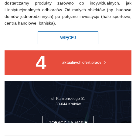
dostarczamy produkty zarówno do indywidualnych, jak
i instytucjonalnych odbiorców. Od małych obiektów (np. budowa
domów jednorodzinnych) po potężne inwestycje (hale sportowe,
centra handlowe, lotniska).
WIĘCEJ
4
aktualnych ofert pracy
ul. Kamieńskiego 51
30-644 Kraków
ZOBACZ NA MAPIE