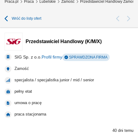
Praca.pl
Praca
Lubelskie
Zamość
Przedstawiciel Handlowy Zamość
Wróć do listy ofert
Przedstawiciel Handlowy (K/M/X)
SIG Sp. z o.o.
Profil firmy
SPRAWDZONA FIRMA
Zamość
specjalista / specjalistka junior / mid / senior
pełny etat
umowa o pracę
praca stacjonarna
40 dni temu