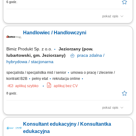
6 godz.
pokaż opis
Poszukujemy Konsultantów ds. Żywienia w kilku lokalizacjach w Polsce.
Zakres obowiązków: Rozwijanie sprzedaży dodatków paszowych dla
Handlowiec / Handlowczyni
bydła na wyznaczonym obszarze. Aktywne pozyskiwanie nowych klientów
oraz utrzymywanie długofalowych relacji z obecnymi kontrahentami.
Doradzanie klientom w...
Bimiz Produkt Sp. z o.o.
Jeziorzany (pow.
lubartowski, gm. Jeziorzany)
praca
zdalna /
hybrydowa / stacjonarna
specjalista / specjalistka mid / senior
umowa o pracę / zlecenie /
kontrakt B2B
pełny etat
rekrutacja online
aplikuj szybko
aplikuj bez CV
8 godz.
pokaż opis
aktywna sprzedaż B2B oraz rozwój współpracy z obecnymi klientami,
pozyskiwanie nowych kontrahentów na rynku krajowym i zagranicznym,
Konsultant edukacyjny / Konsultantka
obsługa pełnego procesu sprzedażowego i nadzór nad realizacją
zamówień, dbanie o wysoką jakość obsługi klientów przed i po sprzedaży,
edukacyjna