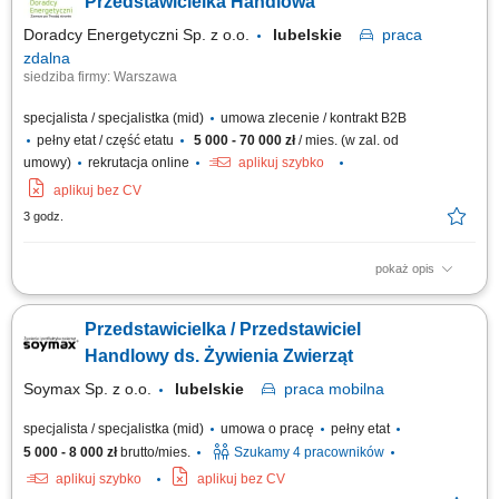
Przedstawicielka Handlowa
Doradcy Energetyczni Sp. z o.o.
lubelskie
praca
zdalna
siedziba firmy: Warszawa
specjalista / specjalistka (mid)
umowa zlecenie / kontrakt B2B
pełny etat / część etatu
5 000 - 70 000 zł
/ mies. (w zal. od
umowy)
rekrutacja online
aplikuj szybko
aplikuj bez CV
3 godz.
pokaż opis
Opis stanowiska: Doradzanie klientom biznesowym w wyborze ofert
energii elektrycznej i gazu. Pozyskiwanie nowych klientów oraz
Przedstawicielka / Przedstawiciel
rozwijanie długofalowych relacji biznesowych. Analizowanie potrzeb
przedsiębiorstw i przygotowywanie dopasowanych rozwiązań.
Handlowy ds. Żywienia Zwierząt
Prowadzenie procesu sprzedaży od...
Soymax Sp. z o.o.
lubelskie
praca
mobilna
specjalista / specjalistka (mid)
umowa o pracę
pełny etat
5 000 - 8 000 zł
brutto/mies.
Szukamy 4 pracowników
aplikuj szybko
aplikuj bez CV