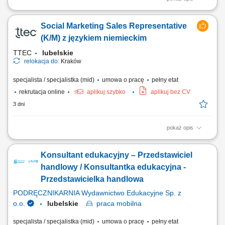
Twój zakres obowiązków: Reprezentowanie firmy w kontaktach
handlowych oraz doradztwo techniczne podczas wizyt u klienta .
Social Marketing Sales Representative
Współpraca z dużymi i średnimi firmami produkcyjnymi oraz
producentami maszyn. Pozyskiwanie nowych klientów oraz kontakt z
(K/M) z językiem niemieckim
istniejącymi i potencjalnymi klientami....
TTEC
lubelskie
relokacja do:
Kraków
specjalista / specjalistka (mid)
umowa o pracę
pełny etat
rekrutacja online
aplikuj szybko
aplikuj bez CV
3 dni
pokaż opis
Opis stanowiska: Kontaktowanie się z klientami z przypisanego portfolio
telefonicznie i mailowo w celu umawiania konsultacji i dosprzedaży;
Konsultant edukacyjny – Przedstawiciel
Analizowanie i opracowywanie strategii zarządzania i dosprzedaży kont
klientów; Rozwiązywanie problemów i doradzanie klientom w celu
handlowy / Konsultantka edukacyjna -
zapewnienia...
Przedstawicielka handlowa
PODRĘCZNIKARNIA Wydawnictwo Edukacyjne Sp. z
o.o.
lubelskie
praca
mobilna
specjalista / specjalistka (mid)
umowa o pracę
pełny etat