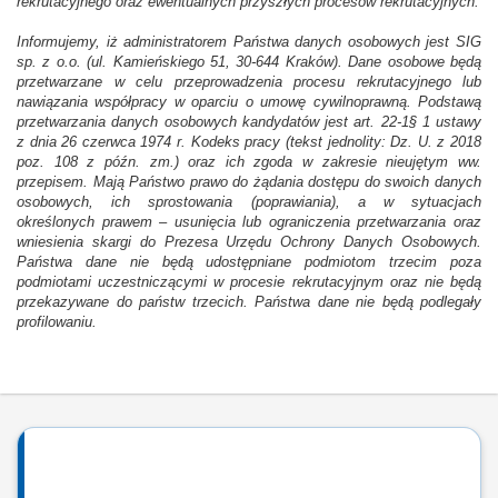
rekrutacyjnego oraz ewentualnych przyszłych procesów rekrutacyjnych.
Informujemy, iż administratorem Państwa danych osobowych jest SIG
sp. z o.o. (ul. Kamieńskiego 51, 30-644 Kraków). Dane osobowe będą
przetwarzane w celu przeprowadzenia procesu rekrutacyjnego lub
nawiązania współpracy w oparciu o umowę cywilnoprawną. Podstawą
przetwarzania danych osobowych kandydatów jest art. 22-1§ 1 ustawy
z dnia 26 czerwca 1974 r. Kodeks pracy (tekst jednolity: Dz. U. z 2018
poz. 108 z późn. zm.) oraz ich zgoda w zakresie nieujętym ww.
przepisem. Mają Państwo prawo do żądania dostępu do swoich danych
osobowych, ich sprostowania (poprawiania), a w sytuacjach
określonych prawem – usunięcia lub ograniczenia przetwarzania oraz
wniesienia skargi do Prezesa Urzędu Ochrony Danych Osobowych.
Państwa dane nie będą udostępniane podmiotom trzecim poza
podmiotami uczestniczącymi w procesie rekrutacyjnym oraz nie będą
przekazywane do państw trzecich. Państwa dane nie będą podlegały
profilowaniu.