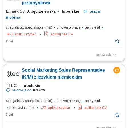
obecnymi partnerami biznesowymi. Przygotowywanie ofert, prowadzenie
przemysłowa
negocjacji i realizacja celów...
Elmark Sp. J. Jędrzejewska
lubelskie
praca
mobilna
specjalista / specjalistka (mid)
umowa o pracę
pełny etat
aplikuj szybko
aplikuj bez CV
2 dni
pokaż opis
Twój zakres obowiązków: Reprezentowanie firmy w kontaktach
handlowych oraz doradztwo techniczne podczas wizyt u klienta .
Social Marketing Sales Representative
Współpraca z dużymi i średnimi firmami produkcyjnymi oraz
producentami maszyn. Pozyskiwanie nowych klientów oraz kontakt z
(K/M) z językiem niemieckim
istniejącymi i potencjalnymi klientami....
TTEC
lubelskie
relokacja do:
Kraków
specjalista / specjalistka (mid)
umowa o pracę
pełny etat
rekrutacja online
aplikuj szybko
aplikuj bez CV
3 dni