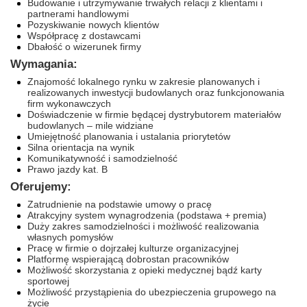
Budowanie i utrzymywanie trwałych relacji z klientami i
partnerami handlowymi
Pozyskiwanie nowych klientów
Współpracę z dostawcami
Dbałość o wizerunek firmy
Wymagania:
Znajomość lokalnego rynku w zakresie planowanych i
realizowanych inwestycji budowlanych oraz funkcjonowania
firm wykonawczych
Doświadczenie w firmie będącej dystrybutorem materiałów
budowlanych – mile widziane
Umiejętność planowania i ustalania priorytetów
Silna orientacja na wynik
Komunikatywność i samodzielność
Prawo jazdy kat. B
Oferujemy:
Zatrudnienie na podstawie umowy o pracę
Atrakcyjny system wynagrodzenia (podstawa + premia)
Duży zakres samodzielności i możliwość realizowania
własnych pomysłów
Pracę w firmie o dojrzałej kulturze organizacyjnej
Platformę wspierającą dobrostan pracowników
Możliwość skorzystania z opieki medycznej bądź karty
sportowej
Możliwość przystąpienia do ubezpieczenia grupowego na
życie