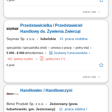
3 godz.
pokaż opis
Opis stanowiska: Doradzanie klientom biznesowym w wyborze ofert
energii elektrycznej i gazu. Pozyskiwanie nowych klientów oraz
Przedstawicielka / Przedstawiciel
rozwijanie długofalowych relacji biznesowych. Analizowanie potrzeb
przedsiębiorstw i przygotowywanie dopasowanych rozwiązań.
Handlowy ds. Żywienia Zwierząt
Prowadzenie procesu sprzedaży od...
Soymax Sp. z o.o.
lubelskie
praca
mobilna
specjalista / specjalistka (mid)
umowa o pracę
pełny etat
5 000 - 8 000 zł
brutto/mies.
Szukamy 4 pracowników
aplikuj szybko
aplikuj bez CV
6 godz.
pokaż opis
Poszukujemy Konsultantów ds. Żywienia w kilku lokalizacjach w Polsce.
Zakres obowiązków: Rozwijanie sprzedaży dodatków paszowych dla
Handlowiec / Handlowczyni
bydła na wyznaczonym obszarze. Aktywne pozyskiwanie nowych
klientów oraz utrzymywanie długofalowych relacji z obecnymi
kontrahentami. Doradzanie klientom w...
Bimiz Produkt Sp. z o.o.
Jeziorzany (pow.
lubartowski, gm. Jeziorzany)
praca
zdalna /