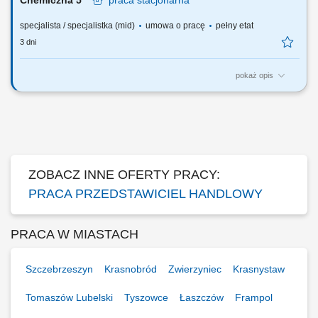
Chemiczna 5
praca
stacjonarna
specjalista / specjalistka (mid)
umowa o pracę
pełny etat
3 dni
pokaż opis
Twój zakres obowiązków: Aktywny kontakt z klientami sektora HoReCa
oraz promowanie nowoczesnych narzędzi cyfrowych wspierających
rozwój ich biznesu, ze szczególnym naciskiem na rozwiązania
zwiększające efektywność sprzedaży online (strony internetowe,
systemy rezerwacyjne, narzędzia...
ZOBACZ INNE OFERTY PRACY:
PRACA PRZEDSTAWICIEL HANDLOWY
PRACA W MIASTACH
Szczebrzeszyn
Krasnobród
Zwierzyniec
Krasnystaw
Tomaszów Lubelski
Tyszowce
Łaszczów
Frampol