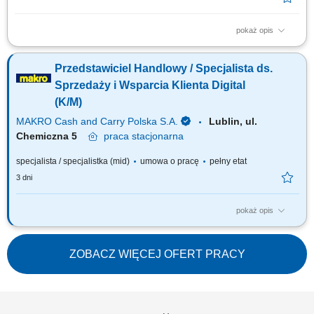
pokaż opis
Twój zakres obowiązków pozyskiwanie klientów gastronomicznych, a
także utrzymywanie i rozwój współpracy, realizacja planów
Przedstawiciel Handlowy / Specjalista ds.
sprzedażowych, profesjonalna obsługa klientów, mająca cechy
partnerstwa biznesowego, budowanie długotrwałych relacji z klientami,
Sprzedaży i Wsparcia Klienta Digital
prezentacja oferty firmy zgodna ze standardami.
(K/M)
MAKRO Cash and Carry Polska S.A.
Lublin, ul.
Chemiczna 5
praca
stacjonarna
specjalista / specjalistka (mid)
umowa o pracę
pełny etat
3 dni
pokaż opis
Twój zakres obowiązków: Aktywny kontakt z klientami sektora HoReCa
oraz promowanie nowoczesnych narzędzi cyfrowych wspierających
rozwój ich biznesu, ze szczególnym naciskiem na rozwiązania
ZOBACZ WIĘCEJ OFERT PRACY
zwiększające efektywność sprzedaży online (strony internetowe, systemy
rezerwacyjne, narzędzia...