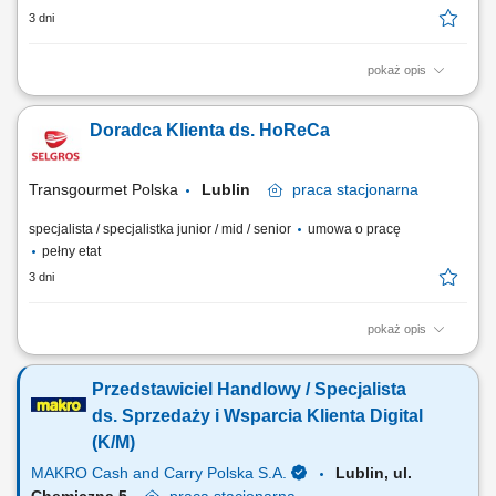
3 dni
pokaż opis
Twoje zadania aktywne pozyskiwanie nowych klientów i rozwijanie
relacji z obecnymi placówkami, prowadzenie spotkań i prezentacji
Doradca Klienta ds. HoReCa
sprzedażowych u klientów, sprzedaż pakietów edukacyjnych, pomocy
dydaktycznych, zabawek, elektroniki i wybranych usług,
przygotowywanie ofert dopasowanych do...
Transgourmet Polska
Lublin
praca
stacjonarna
specjalista / specjalistka junior / mid / senior
umowa o pracę
pełny etat
3 dni
pokaż opis
Twój zakres obowiązków pozyskiwanie klientów gastronomicznych, a
także utrzymywanie i rozwój współpracy, realizacja planów
Przedstawiciel Handlowy / Specjalista
sprzedażowych, profesjonalna obsługa klientów, mająca cechy
partnerstwa biznesowego, budowanie długotrwałych relacji z klientami,
ds. Sprzedaży i Wsparcia Klienta Digital
prezentacja oferty firmy zgodna ze standardami.
(K/M)
MAKRO Cash and Carry Polska S.A.
Lublin, ul.