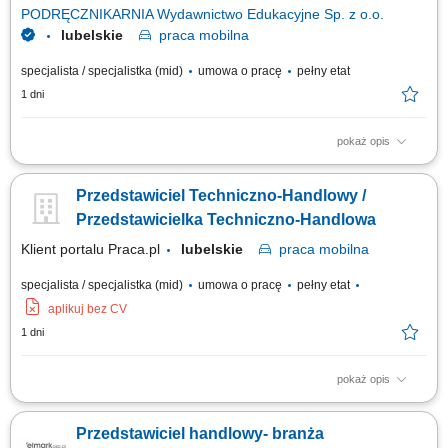
prowadzenie...
PODRĘCZNIKARNIA Wydawnictwo Edukacyjne Sp. z o.o.
lubelskie
praca
mobilna
specjalista / specjalistka (mid)
umowa o pracę
pełny etat
1 dni
pokaż opis
Opis stanowiska: Pozyskiwanie nowych partnerów biznesowych oraz
wielopłaszczyznowa rozbudowa portfela podmiotów z sektora oświatowo-
Przedstawiciel Techniczno-Handlowy /
wychowawczego; Przeprowadzanie bezpośrednich spotkań handlowych i
prezentacja asortymentu wyposażenia, sprzętu multimedialnego oraz
Przedstawicielka Techniczno-Handlowa
materiałów wspierających...
Klient portalu Praca.pl
lubelskie
praca
mobilna
specjalista / specjalistka (mid)
umowa o pracę
pełny etat
aplikuj bez CV
1 dni
pokaż opis
Rozwijanie współpracy z firmami produkcyjnymi oraz producentami
maszyn. Doradztwo techniczne i prowadzenie spotkań handlowych u
Przedstawiciel handlowy- branża
klientów. Pozyskiwanie nowych klientów oraz rozwijanie relacji z