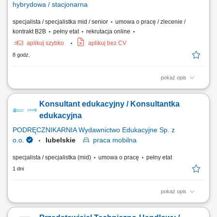
hybrydowa / stacjonarna
specjalista / specjalistka mid / senior
umowa o pracę / zlecenie /
kontrakt B2B
pełny etat
rekrutacja online
aplikuj szybko
aplikuj bez CV
8 godz.
pokaż opis
aktywna sprzedaż B2B oraz rozwój współpracy z obecnymi klientami,
pozyskiwanie nowych kontrahentów na rynku krajowym i zagranicznym,
Konsultant edukacyjny / Konsultantka
obsługa pełnego procesu sprzedażowego i nadzór nad realizacją
zamówień, dbanie o wysoką jakość obsługi klientów przed i po
edukacyjna
sprzedaży, prowadzenie...
PODRĘCZNIKARNIA Wydawnictwo Edukacyjne Sp. z
o.o.
lubelskie
praca
mobilna
specjalista / specjalistka (mid)
umowa o pracę
pełny etat
1 dni
pokaż opis
Opis stanowiska: Pozyskiwanie nowych partnerów biznesowych oraz
wielopłaszczyznowa rozbudowa portfela podmiotów z sektora