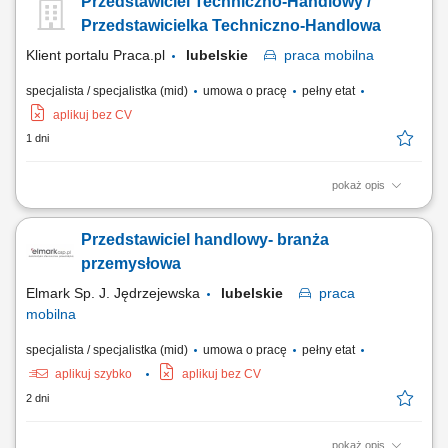
Przedstawiciel Techniczno-Handlowy /
oświatowo-wychowawczego; Przeprowadzanie bezpośrednich spotkań
handlowych i prezentacja asortymentu wyposażenia, sprzętu
Przedstawicielka Techniczno-Handlowa
multimedialnego oraz materiałów wspierających...
Klient portalu Praca.pl
lubelskie
praca
mobilna
specjalista / specjalistka (mid)
umowa o pracę
pełny etat
aplikuj bez CV
1 dni
pokaż opis
Rozwijanie współpracy z firmami produkcyjnymi oraz producentami
maszyn. Doradztwo techniczne i prowadzenie spotkań handlowych u
Przedstawiciel handlowy- branża
klientów. Pozyskiwanie nowych klientów oraz rozwijanie relacji z
obecnymi partnerami biznesowymi. Przygotowywanie ofert,
przemysłowa
prowadzenie negocjacji i realizacja celów...
Elmark Sp. J. Jędrzejewska
lubelskie
praca
mobilna
specjalista / specjalistka (mid)
umowa o pracę
pełny etat
aplikuj szybko
aplikuj bez CV
2 dni
pokaż opis