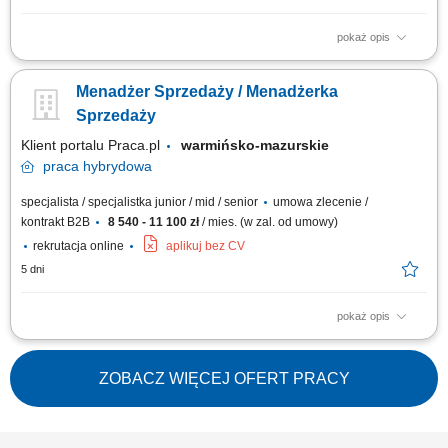
pokaż opis
Poszukujemy Konsultantów ds. Żywienia w kilku lokalizacjach w Polsce.
Zakres obowiązków: Rozwijanie sprzedaży dodatków paszowych dla
Menadżer Sprzedaży / Menadżerka
bydła na wyznaczonym obszarze. Aktywne pozyskiwanie nowych klientów
oraz utrzymywanie długofalowych relacji z obecnymi kontrahentami.
Sprzedaży
Doradzanie klientom w...
Klient portalu Praca.pl
warmińsko-mazurskie
praca
hybrydowa
specjalista / specjalistka junior / mid / senior
umowa zlecenie /
kontrakt B2B
8 540 - 11 100 zł
/ mies. (w zal. od umowy)
rekrutacja online
aplikuj bez CV
5 dni
pokaż opis
Prezentowanie oferty edukacyjnej podczas spotkań w placówkach
oświatowych (spotkania umawia firma). Prowadzenie rozmów online z
osobami zainteresowanymi nauką w firmie. Rekrutacja, szkolenie,
ZOBACZ WIĘCEJ OFERT PRACY
koordynacja i analiza pracy przypisanego zespołu Konsultantów i
Konsultantek Oświatowych.