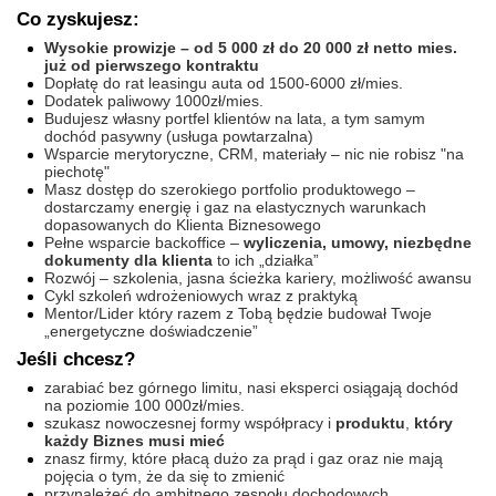
Co zyskujesz:
Wysokie prowizje – od 5 000 zł do 20 000 zł netto mies.
już od pierwszego kontraktu
Dopłatę do rat leasingu auta od 1500-6000 zł/mies.
Dodatek paliwowy 1000zł/mies.
Budujesz własny portfel klientów na lata, a tym samym
dochód pasywny (usługa powtarzalna)
Wsparcie merytoryczne, CRM, materiały – nic nie robisz "na
piechotę"
Masz dostęp do szerokiego portfolio produktowego –
dostarczamy energię i gaz na elastycznych warunkach
dopasowanych do Klienta Biznesowego
Pełne wsparcie backoffice –
wyliczenia, umowy, niezbędne
dokumenty dla klienta
to ich „działka”
Rozwój – szkolenia, jasna ścieżka kariery, możliwość awansu
Cykl szkoleń wdrożeniowych wraz z praktyką
Mentor/Lider który razem z Tobą będzie budował Twoje
„energetyczne doświadczenie”
Jeśli chcesz?
zarabiać bez górnego limitu, nasi eksperci osiągają dochód
na poziomie 100 000zł/mies.
szukasz nowoczesnej formy współpracy i
produktu
,
który
każdy Biznes
musi mieć
znasz firmy, które płacą dużo za prąd i gaz oraz nie mają
pojęcia o tym, że da się to zmienić
przynależeć do ambitnego zespołu dochodowych