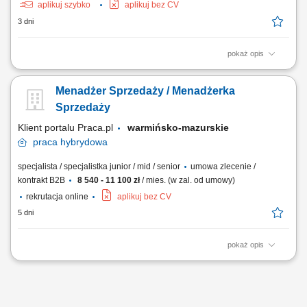
aplikuj szybko
aplikuj bez CV
3 dni
pokaż opis
Poszukujemy Konsultantów ds. Żywienia w kilku lokalizacjach w Polsce.
Zakres obowiązków: Rozwijanie sprzedaży dodatków paszowych dla
Menadżer Sprzedaży / Menadżerka
bydła na wyznaczonym obszarze. Aktywne pozyskiwanie nowych
klientów oraz utrzymywanie długofalowych relacji z obecnymi
Sprzedaży
kontrahentami. Doradzanie klientom w...
Klient portalu Praca.pl
warmińsko-mazurskie
praca
hybrydowa
specjalista / specjalistka junior / mid / senior
umowa zlecenie /
kontrakt B2B
8 540 - 11 100 zł
/ mies. (w zal. od umowy)
rekrutacja online
aplikuj bez CV
5 dni
pokaż opis
Prezentowanie oferty edukacyjnej podczas spotkań w placówkach
oświatowych (spotkania umawia firma). Prowadzenie rozmów online z
osobami zainteresowanymi nauką w firmie. Rekrutacja, szkolenie,
koordynacja i analiza pracy przypisanego zespołu Konsultantów i