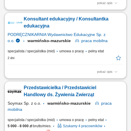
pokaż opis
Opis stanowiska wyszukiwanie i analizowanie potencjalnych klientów
biznesowych na wybranych rynkach, identyfikowanie nowych szans
Konsultant edukacyjny / Konsultantka
sprzedażowych oraz kwalifikowanie leadów dla zespołu handlowego,
prowadzenie pierwszego kontaktu z potencjalnymi klientami i badanie
edukacyjna
ich potrzeb biznesowych,...
PODRĘCZNIKARNIA Wydawnictwo Edukacyjne Sp. z
o.o.
warmińsko-mazurskie
praca
mobilna
specjalista / specjalistka (mid)
umowa o pracę
pełny etat
2 dni
pokaż opis
Opis stanowiska: Pozyskiwanie nowych partnerów biznesowych oraz
wielopłaszczyznowa rozbudowa portfela podmiotów z sektora
Przedstawicielka / Przedstawiciel
oświatowo-wychowawczego; Przeprowadzanie bezpośrednich spotkań
handlowych i prezentacja asortymentu wyposażenia, sprzętu
Handlowy ds. Żywienia Zwierząt
multimedialnego oraz materiałów wspierających...
Soymax Sp. z o.o.
warmińsko-mazurskie
praca
mobilna
specjalista / specjalistka (mid)
umowa o pracę
pełny etat
5 000 - 8 000 zł
brutto/mies.
Szukamy 4 pracowników