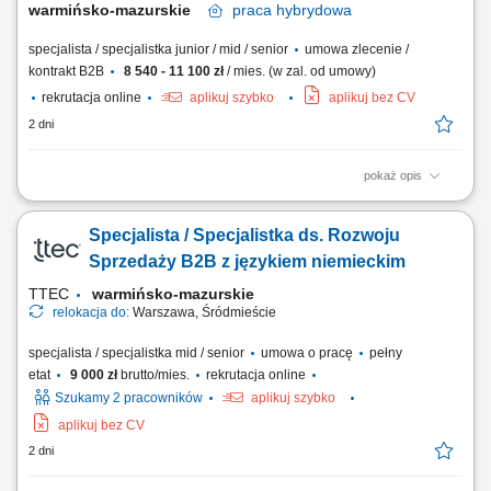
warmińsko-mazurskie
praca
hybrydowa
specjalista / specjalistka junior / mid / senior
umowa zlecenie /
kontrakt B2B
8 540 - 11 100 zł
/ mies. (w zal. od umowy)
rekrutacja online
aplikuj szybko
aplikuj bez CV
2 dni
pokaż opis
Czym zajmuje się Konsultant Oświatowy / Konsultantka Oświatowa?
Przedstawianiem naszej oferty edukacyjnej społeczności
Specjalista / Specjalistka ds. Rozwoju
szkolnej/akademickiej na spotkaniach w placówkach oświatowych
umówionych przez The Point. Umawianiem i przeprowadzaniem
Sprzedaży B2B z językiem niemieckim
rozmów online z osobami, które są zainteresowane...
TTEC
warmińsko-mazurskie
relokacja do:
Warszawa, Śródmieście
specjalista / specjalistka mid / senior
umowa o pracę
pełny
etat
9 000 zł
brutto/mies.
rekrutacja online
Szukamy 2 pracowników
aplikuj szybko
aplikuj bez CV
2 dni