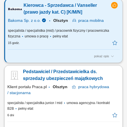
Kierowca - Sprzedawca / Vanseller
(prawo jazdy kat. C) [K/M/N]
Bakoma Sp. z o.o.
Olsztyn
praca
mobilna
specjalista / specjalistka (mid) / pracownik fizyczny / pracowniczka
fizyczna
umowa o pracę
pełny etat
15 godz.
pokaż opis
Twój zakres obowiązków: Sprzedaż bezpośrednia produktów
ogólnopolskiej Spółki. Obsługa stałych klientów na powierzonym
Pedstawiciel / Przedstawicielka ds.
obszarze. Budowanie długotrwałych relacji z klientem. Efektywne
wprowadzanie nowych produktów.
sprzedaży ubezpieczeń majątkowych
Klient portalu Praca.pl
Olsztyn
praca
hybrydowa
/ stacjonarna
specjalista / specjalistka junior / mid
umowa agencyjna / kontrakt
B2B
pełny etat
6 dni