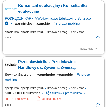
biznesowych na wybranych rynkach, identyfikowanie nowych szans
Konsultant edukacyjny / Konsultantka
sprzedażowych oraz kwalifikowanie leadów dla zespołu handlowego,
prowadzenie pierwszego kontaktu z potencjalnymi klientami i badanie ich
edukacyjna
potrzeb biznesowych,...
PODRĘCZNIKARNIA Wydawnictwo Edukacyjne Sp. z o.o.
warmińsko-mazurskie
praca
mobilna
specjalista / specjalistka (mid)
umowa o pracę
pełny etat
2 dni
pokaż opis
Opis stanowiska: Pozyskiwanie nowych partnerów biznesowych oraz
wielopłaszczyznowa rozbudowa portfela podmiotów z sektora oświatowo-
Przedstawicielka / Przedstawiciel
wychowawczego; Przeprowadzanie bezpośrednich spotkań handlowych i
prezentacja asortymentu wyposażenia, sprzętu multimedialnego oraz
Handlowy ds. Żywienia Zwierząt
materiałów wspierających...
Soymax Sp. z o.o.
warmińsko-mazurskie
praca
mobilna
specjalista / specjalistka (mid)
umowa o pracę
pełny etat
5 000 - 8 000 zł
brutto/mies.
Szukamy 4 pracowników
aplikuj szybko
aplikuj bez CV
3 dni