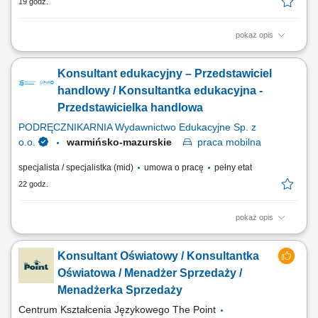
19 godz.
pokaż opis
Opis stanowiska: Kontaktowanie się z klientami z przypisanego portfolio
telefonicznie i mailowo w celu umawiania konsultacji i dosprzedaży;
Konsultant edukacyjny – Przedstawiciel
Analizowanie i opracowywanie strategii zarządzania i dosprzedaży kont
klientów; Rozwiązywanie problemów i doradzanie klientom w celu
handlowy / Konsultantka edukacyjna -
zapewnienia...
Przedstawicielka handlowa
PODRĘCZNIKARNIA Wydawnictwo Edukacyjne Sp. z
o.o.
warmińsko-mazurskie
praca
mobilna
specjalista / specjalistka (mid)
umowa o pracę
pełny etat
22 godz.
pokaż opis
Twoje zadania aktywne pozyskiwanie nowych klientów i rozwijanie
relacji z obecnymi placówkami, prowadzenie spotkań i prezentacji
Konsultant Oświatowy / Konsultantka
sprzedażowych u klientów, sprzedaż pakietów edukacyjnych, pomocy
dydaktycznych, zabawek, elektroniki i wybranych usług,
Oświatowa / Menadżer Sprzedaży /
przygotowywanie ofert dopasowanych do...
Menadżerka Sprzedaży
Centrum Kształcenia Językowego The Point