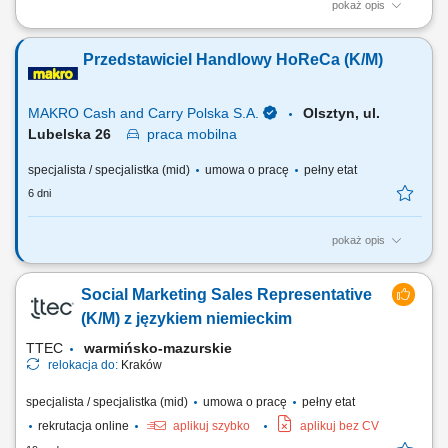
pokaż opis
Aktywne budowanie i długofalowe rozwijanie partnerskich relacji z
klientami. Badanie sytuacji finansowej oraz potrzeb odbiorców w celu
Przedstawiciel Handlowy HoReCa (K/M)
dopasowania optymalnych planów ochronnych. Przeprowadzanie
spotkań doradczych zarówno w formie zdalnej, jak i podczas
bezpośrednich spotkań stacjonarnych....
MAKRO Cash and Carry Polska S.A.
Olsztyn, ul.
Lubelska 26
praca
mobilna
specjalista / specjalistka (mid)
umowa o pracę
pełny etat
6 dni
pokaż opis
Do Twoich głównych zadań będzie należało: Pozyskiwanie nowych
klientów i budowanie długotrwałych relacji. Rozwijanie sieci sprzedaży
Social Marketing Sales Representative
HoReCa. Identyfikacja potrzeb klientów oraz profesjonalne doradztwo
w zakresie rozwoju na rynku HoReCa. Realizacja celów sprzedaży.
(K/M) z językiem niemieckim
Pozyskiwanie i...
TTEC
warmińsko-mazurskie
relokacja do:
Kraków
specjalista / specjalistka (mid)
umowa o pracę
pełny etat
rekrutacja online
aplikuj szybko
aplikuj bez CV