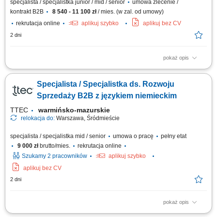
specjalista / specjalistka junior / mid / senior
umowa zlecenie /
kontrakt B2B
8 540 - 11 100 zł
/ mies. (w zal. od umowy)
rekrutacja online
aplikuj szybko
aplikuj bez CV
2 dni
pokaż opis
Czym zajmuje się Konsultant Oświatowy / Konsultantka Oświatowa?
Przedstawianiem naszej oferty edukacyjnej społeczności
Specjalista / Specjalistka ds. Rozwoju
szkolnej/akademickiej na spotkaniach w placówkach oświatowych
umówionych przez The Point. Umawianiem i przeprowadzaniem rozmów
Sprzedaży B2B z językiem niemieckim
online z osobami, które są zainteresowane...
TTEC
warmińsko-mazurskie
relokacja do:
Warszawa, Śródmieście
specjalista / specjalistka mid / senior
umowa o pracę
pełny etat
9 000 zł
brutto/mies.
rekrutacja online
Szukamy 2 pracowników
aplikuj szybko
aplikuj bez CV
2 dni
pokaż opis
Opis stanowiska wyszukiwanie i analizowanie potencjalnych klientów