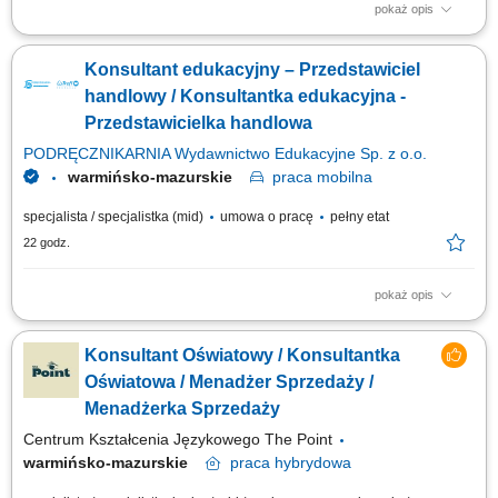
pokaż opis
Opis stanowiska: Kontaktowanie się z klientami z przypisanego portfolio
telefonicznie i mailowo w celu umawiania konsultacji i dosprzedaży;
Konsultant edukacyjny – Przedstawiciel
Analizowanie i opracowywanie strategii zarządzania i dosprzedaży kont
klientów; Rozwiązywanie problemów i doradzanie klientom w celu
handlowy / Konsultantka edukacyjna -
zapewnienia...
Przedstawicielka handlowa
PODRĘCZNIKARNIA Wydawnictwo Edukacyjne Sp. z o.o.
warmińsko-mazurskie
praca
mobilna
specjalista / specjalistka (mid)
umowa o pracę
pełny etat
22 godz.
pokaż opis
Twoje zadania aktywne pozyskiwanie nowych klientów i rozwijanie relacji
z obecnymi placówkami, prowadzenie spotkań i prezentacji
Konsultant Oświatowy / Konsultantka
sprzedażowych u klientów, sprzedaż pakietów edukacyjnych, pomocy
dydaktycznych, zabawek, elektroniki i wybranych usług, przygotowywanie
Oświatowa / Menadżer Sprzedaży /
ofert dopasowanych do...
Menadżerka Sprzedaży
Centrum Kształcenia Językowego The Point
warmińsko-mazurskie
praca
hybrydowa