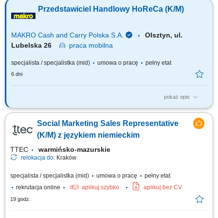
klientami. Badanie sytuacji finansowej oraz potrzeb odbiorców w celu
Przedstawiciel Handlowy HoReCa (K/M)
dopasowania optymalnych planów ochronnych. Przeprowadzanie
spotkań doradczych zarówno w formie zdalnej, jak i podczas
bezpośrednich spotkań stacjonarnych....
MAKRO Cash and Carry Polska S.A.
Olsztyn, ul.
Lubelska 26
praca
mobilna
specjalista / specjalistka (mid)
umowa o pracę
pełny etat
6 dni
pokaż opis
Do Twoich głównych zadań będzie należało: Pozyskiwanie nowych
klientów i budowanie długotrwałych relacji. Rozwijanie sieci sprzedaży
Social Marketing Sales Representative
HoReCa. Identyfikacja potrzeb klientów oraz profesjonalne doradztwo w
zakresie rozwoju na rynku HoReCa. Realizacja celów sprzedaży.
(K/M) z językiem niemieckim
Pozyskiwanie i...
TTEC
warmińsko-mazurskie
relokacja do:
Kraków
specjalista / specjalistka (mid)
umowa o pracę
pełny etat
rekrutacja online
aplikuj szybko
aplikuj bez CV
19 godz.