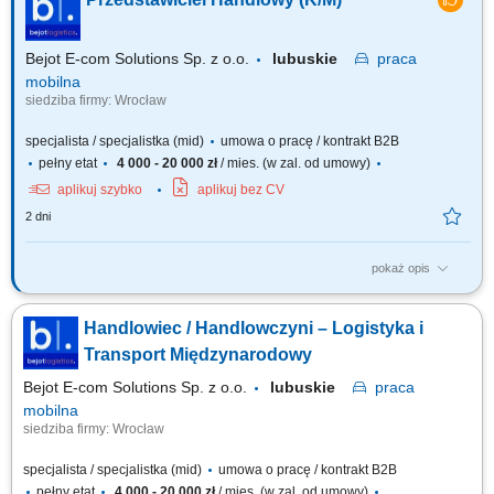
wychowawczego; Przeprowadzanie bezpośrednich spotkań handlowych i
prezentacja asortymentu wyposażenia, sprzętu multimedialnego oraz
materiałów wspierających...
Bejot E-com Solutions Sp. z o.o.
lubuskie
praca
mobilna
siedziba firmy: Wrocław
specjalista / specjalistka (mid)
umowa o pracę / kontrakt B2B
pełny etat
4 000 - 20 000 zł
/ mies. (w zal. od umowy)
aplikuj szybko
aplikuj bez CV
2 dni
pokaż opis
Twój zakres obowiązków: Aktywne pozyskiwanie nowych klientów
biznesowych; Sprzedaż usług transportu międzynarodowego oraz
Handlowiec / Handlowczyni – Logistyka i
rozwiązań logistycznych; Budowanie i rozwijanie długofalowych relacji z
klientami; Prowadzenie spotkań handlowych i prezentacji oferty firmy;
Transport Międzynarodowy
Negocjowanie warunków...
Bejot E-com Solutions Sp. z o.o.
lubuskie
praca
mobilna
siedziba firmy: Wrocław
specjalista / specjalistka (mid)
umowa o pracę / kontrakt B2B
pełny etat
4 000 - 20 000 zł
/ mies. (w zal. od umowy)