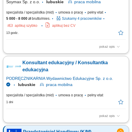
Soymax Sp. z o.o.
lubuskie
praca
mobilna
specjalista / specjalistka (mid)
umowa o pracę
pełny etat
5 000 - 8 000 zł
brutto/mies.
Szukamy 4 pracowników
aplikuj szybko
aplikuj bez CV
13 godz.
pokaż opis
Poszukujemy Konsultantów ds. Żywienia w kilku lokalizacjach w Polsce.
Zakres obowiązków: Rozwijanie sprzedaży dodatków paszowych dla
Konsultant edukacyjny / Konsultantka
bydła na wyznaczonym obszarze. Aktywne pozyskiwanie nowych klientów
oraz utrzymywanie długofalowych relacji z obecnymi kontrahentami.
edukacyjna
Doradzanie klientom w...
PODRĘCZNIKARNIA Wydawnictwo Edukacyjne Sp. z o.o.
lubuskie
praca
mobilna
specjalista / specjalistka (mid)
umowa o pracę
pełny etat
1 dni
pokaż opis
Opis stanowiska: Pozyskiwanie nowych partnerów biznesowych oraz
wielopłaszczyznowa rozbudowa portfela podmiotów z sektora oświatowo-
Przedstawiciel Handlowy (K/M)