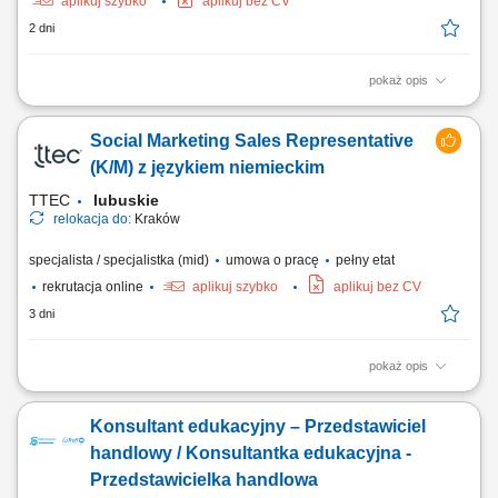
aplikuj szybko
aplikuj bez CV
2 dni
pokaż opis
Opis stanowiska: Aktywne pozyskiwanie klientów z rynku B2B oraz
rozwój sprzedaży usług transportowych. Prowadzenie pełnego procesu
Social Marketing Sales Representative
sprzedażowego – od pierwszego kontaktu po finalizację umowy.
Budowanie długofalowych relacji z klientami oraz partnerami
(K/M) z językiem niemieckim
biznesowymi. Negocjowanie warunków...
TTEC
lubuskie
relokacja do:
Kraków
specjalista / specjalistka (mid)
umowa o pracę
pełny etat
rekrutacja online
aplikuj szybko
aplikuj bez CV
3 dni
pokaż opis
Opis stanowiska: Kontaktowanie się z klientami z przypisanego portfolio
telefonicznie i mailowo w celu umawiania konsultacji i dosprzedaży;
Konsultant edukacyjny – Przedstawiciel
Analizowanie i opracowywanie strategii zarządzania i dosprzedaży kont
klientów; Rozwiązywanie problemów i doradzanie klientom w celu
handlowy / Konsultantka edukacyjna -
zapewnienia...
Przedstawicielka handlowa