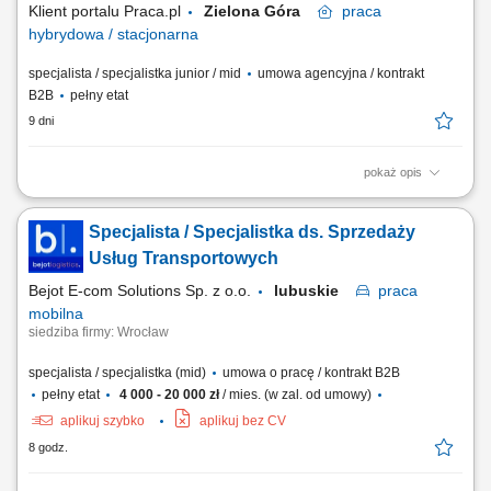
Klient portalu Praca.pl
Zielona Góra
praca
hybrydowa / stacjonarna
specjalista / specjalistka junior / mid
umowa agencyjna / kontrakt
B2B
pełny etat
9 dni
pokaż opis
Aktywne budowanie i długofalowe rozwijanie partnerskich relacji z
klientami. Badanie sytuacji finansowej oraz potrzeb odbiorców w celu
Specjalista / Specjalistka ds. Sprzedaży
dopasowania optymalnych planów ochronnych. Przeprowadzanie
spotkań doradczych zarówno w formie zdalnej, jak i podczas
Usług Transportowych
bezpośrednich spotkań stacjonarnych....
Bejot E-com Solutions Sp. z o.o.
lubuskie
praca
mobilna
siedziba firmy: Wrocław
specjalista / specjalistka (mid)
umowa o pracę / kontrakt B2B
pełny etat
4 000 - 20 000 zł
/ mies. (w zal. od umowy)
aplikuj szybko
aplikuj bez CV
8 godz.