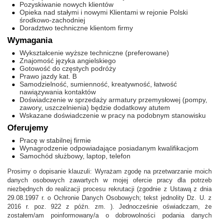
Pozyskiwanie nowych klientów
Opieka nad stałymi i nowymi Klientami w rejonie Polski
środkowo-zachodniej
Doradztwo techniczne klientom firmy
Wymagania
Wykształcenie wyższe techniczne (preferowane)
Znajomość języka angielskiego
Gotowość do częstych podróży
Prawo jazdy kat. B
Samodzielność, sumienność, kreatywność, łatwość
nawiązywania kontaktów
Doświadczenie w sprzedaży armatury przemysłowej (pompy,
zawory, uszczelnienia) będzie dodatkowy atutem
Wskazane doświadczenie w pracy na podobnym stanowisku
Oferujemy
Pracę w stabilnej firmie
Wynagrodzenie odpowiadające posiadanym kwalifikacjom
Samochód służbowy, laptop, telefon
Prosimy o dopisanie klauzuli: Wyrażam zgodę na przetwarzanie moich
danych osobowych zawartych w mojej ofercie pracy dla potrzeb
niezbędnych do realizacji procesu rekrutacji (zgodnie z Ustawą z dnia
29.08.1997 r. o Ochronie Danych Osobowych; tekst jednolity Dz. U. z
2016 r. poz. 922 z późn. zm. ). Jednocześnie oświadczam, że
zostałem/am poinformowany/a o dobrowolności podania danych