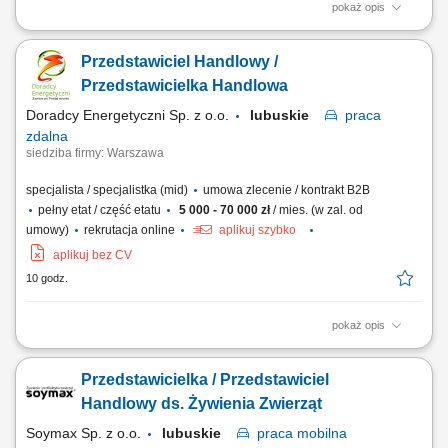
pokaż opis
Opis stanowiska: Pozyskiwanie nowych klientów biznesowych oraz
rozwój współpracy z obecnymi partnerami. Sprzedaż usług z zakresu
Przedstawiciel Handlowy /
transportu międzynarodowego i rozwiązań logistycznych. Prowadzenie
rozmów handlowych, spotkań oraz prezentowanie oferty firmy.
Przedstawicielka Handlowa
Negocjowanie warunków...
Doradcy Energetyczni Sp. z o.o.
lubuskie
praca
zdalna
siedziba firmy: Warszawa
specjalista / specjalistka (mid)
umowa zlecenie / kontrakt B2B
pełny etat / część etatu
5 000 - 70 000 zł
/ mies. (w zal. od
umowy)
rekrutacja online
aplikuj szybko
aplikuj bez CV
10 godz.
pokaż opis
Opis stanowiska: Doradzanie klientom biznesowym w wyborze ofert
energii elektrycznej i gazu. Pozyskiwanie nowych klientów oraz
Przedstawicielka / Przedstawiciel
rozwijanie długofalowych relacji biznesowych. Analizowanie potrzeb
przedsiębiorstw i przygotowywanie dopasowanych rozwiązań.
Handlowy ds. Żywienia Zwierząt
Prowadzenie procesu sprzedaży od...
Soymax Sp. z o.o.
lubuskie
praca
mobilna