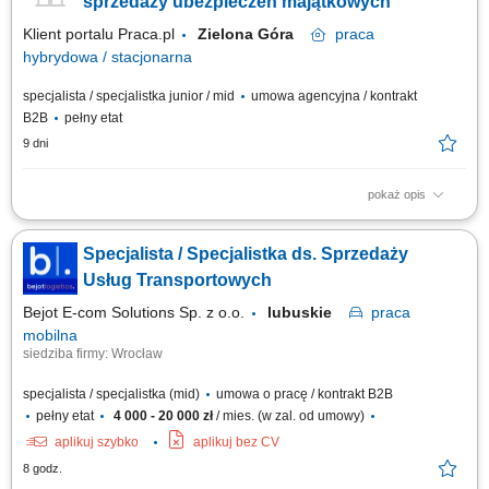
sprzedaży ubezpieczeń majątkowych
Klient portalu Praca.pl
Zielona Góra
praca
hybrydowa / stacjonarna
specjalista / specjalistka junior / mid
umowa agencyjna / kontrakt
B2B
pełny etat
9 dni
pokaż opis
Aktywne budowanie i długofalowe rozwijanie partnerskich relacji z
klientami. Badanie sytuacji finansowej oraz potrzeb odbiorców w celu
Specjalista / Specjalistka ds. Sprzedaży
dopasowania optymalnych planów ochronnych. Przeprowadzanie
spotkań doradczych zarówno w formie zdalnej, jak i podczas
Usług Transportowych
bezpośrednich spotkań stacjonarnych....
Bejot E-com Solutions Sp. z o.o.
lubuskie
praca
mobilna
siedziba firmy: Wrocław
specjalista / specjalistka (mid)
umowa o pracę / kontrakt B2B
pełny etat
4 000 - 20 000 zł
/ mies. (w zal. od umowy)
aplikuj szybko
aplikuj bez CV
8 godz.