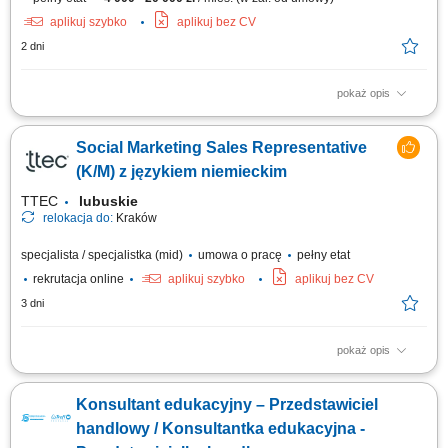
aplikuj szybko
aplikuj bez CV
2 dni
pokaż opis
Opis stanowiska: Aktywne pozyskiwanie klientów z rynku B2B oraz rozwój
sprzedaży usług transportowych. Prowadzenie pełnego procesu
Social Marketing Sales Representative
sprzedażowego – od pierwszego kontaktu po finalizację umowy.
Budowanie długofalowych relacji z klientami oraz partnerami
(K/M) z językiem niemieckim
biznesowymi. Negocjowanie warunków...
TTEC
lubuskie
relokacja do:
Kraków
specjalista / specjalistka (mid)
umowa o pracę
pełny etat
rekrutacja online
aplikuj szybko
aplikuj bez CV
3 dni
pokaż opis
Opis stanowiska: Kontaktowanie się z klientami z przypisanego portfolio
telefonicznie i mailowo w celu umawiania konsultacji i dosprzedaży;
Konsultant edukacyjny – Przedstawiciel
Analizowanie i opracowywanie strategii zarządzania i dosprzedaży kont
klientów; Rozwiązywanie problemów i doradzanie klientom w celu
handlowy / Konsultantka edukacyjna -
zapewnienia...