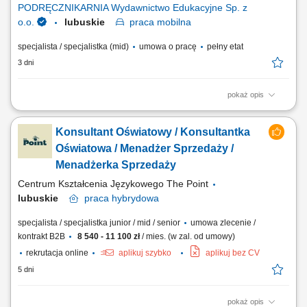
PODRĘCZNIKARNIA Wydawnictwo Edukacyjne Sp. z
o.o.
lubuskie
praca
mobilna
specjalista / specjalistka (mid)
umowa o pracę
pełny etat
3 dni
pokaż opis
Twoje zadania aktywne pozyskiwanie nowych klientów i rozwijanie
relacji z obecnymi placówkami, prowadzenie spotkań i prezentacji
Konsultant Oświatowy / Konsultantka
sprzedażowych u klientów, sprzedaż pakietów edukacyjnych, pomocy
dydaktycznych, zabawek, elektroniki i wybranych usług,
Oświatowa / Menadżer Sprzedaży /
przygotowywanie ofert dopasowanych do...
Menadżerka Sprzedaży
Centrum Kształcenia Językowego The Point
lubuskie
praca
hybrydowa
specjalista / specjalistka junior / mid / senior
umowa zlecenie /
kontrakt B2B
8 540 - 11 100 zł
/ mies. (w zal. od umowy)
rekrutacja online
aplikuj szybko
aplikuj bez CV
5 dni
pokaż opis