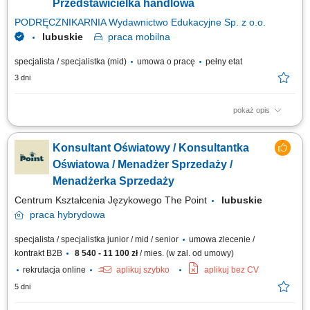
Przedstawicielka handlowa
PODRĘCZNIKARNIA Wydawnictwo Edukacyjne Sp. z o.o.
lubuskie
praca
mobilna
specjalista / specjalistka (mid)
umowa o pracę
pełny etat
3 dni
pokaż opis
Twoje zadania aktywne pozyskiwanie nowych klientów i rozwijanie relacji
z obecnymi placówkami, prowadzenie spotkań i prezentacji
Konsultant Oświatowy / Konsultantka
sprzedażowych u klientów, sprzedaż pakietów edukacyjnych, pomocy
dydaktycznych, zabawek, elektroniki i wybranych usług, przygotowywanie
Oświatowa / Menadżer Sprzedaży /
ofert dopasowanych do...
Menadżerka Sprzedaży
Centrum Kształcenia Językowego The Point
lubuskie
praca
hybrydowa
specjalista / specjalistka junior / mid / senior
umowa zlecenie /
kontrakt B2B
8 540 - 11 100 zł
/ mies. (w zal. od umowy)
rekrutacja online
aplikuj szybko
aplikuj bez CV
5 dni