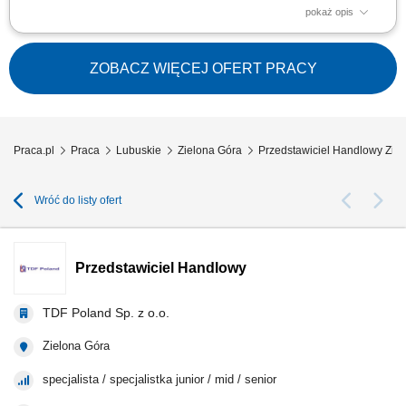
pokaż opis
Czym zajmuje się Konsultant Oświatowy / Konsultantka Oświatowa?
Przedstawianiem naszej oferty edukacyjnej społeczności
szkolnej/akademickiej na spotkaniach w placówkach oświatowych
ZOBACZ WIĘCEJ OFERT PRACY
umówionych przez The Point. Umawianiem i przeprowadzaniem rozmów
online z osobami, które są zainteresowane...
Praca.pl
Praca
Lubuskie
Zielona Góra
Przedstawiciel Handlowy Zie
Wróć do listy ofert
Przedstawiciel Handlowy
TDF Poland Sp. z o.o.
Zielona Góra
specjalista / specjalistka junior / mid / senior