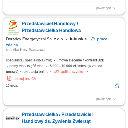
pokaż opis
Opis stanowiska: Pozyskiwanie nowych klientów biznesowych oraz
rozwój współpracy z obecnymi partnerami. Sprzedaż usług z zakresu
Przedstawiciel Handlowy /
transportu międzynarodowego i rozwiązań logistycznych. Prowadzenie
rozmów handlowych, spotkań oraz prezentowanie oferty firmy.
Przedstawicielka Handlowa
Negocjowanie warunków...
Doradcy Energetyczni Sp. z o.o.
lubuskie
praca
zdalna
siedziba firmy: Warszawa
specjalista / specjalistka (mid)
umowa zlecenie / kontrakt B2B
pełny etat / część etatu
5 000 - 70 000 zł
/ mies. (w zal. od
umowy)
rekrutacja online
aplikuj szybko
aplikuj bez CV
10 godz.
pokaż opis
Opis stanowiska: Doradzanie klientom biznesowym w wyborze ofert
energii elektrycznej i gazu. Pozyskiwanie nowych klientów oraz
Przedstawicielka / Przedstawiciel
rozwijanie długofalowych relacji biznesowych. Analizowanie potrzeb
przedsiębiorstw i przygotowywanie dopasowanych rozwiązań.
Handlowy ds. Żywienia Zwierząt
Prowadzenie procesu sprzedaży od...