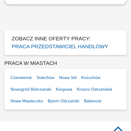
Czym zajmuje się Konsultant Oświatowy / Konsultantka Oświatowa?
Przedstawianiem naszej oferty edukacyjnej społeczności
szkolnej/akademickiej na spotkaniach w placówkach oświatowych
umówionych przez The Point. Umawianiem i przeprowadzaniem
rozmów online z osobami, które są zainteresowane...
ZOBACZ INNE OFERTY PRACY:
PRACA PRZEDSTAWICIEL HANDLOWY
PRACA W MIASTACH
Czerwieńsk
Sulechów
Nowa Sól
Kożuchów
Nowogród Bobrzański
Kargowa
Krosno Odrzańskie
Nowe Miasteczko
Bytom Odrzański
Babimost