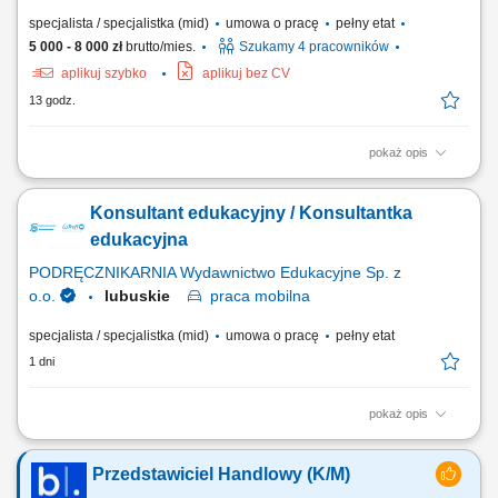
specjalista / specjalistka (mid)
umowa o pracę
pełny etat
5 000 - 8 000 zł
brutto/mies.
Szukamy 4 pracowników
aplikuj szybko
aplikuj bez CV
13 godz.
pokaż opis
Poszukujemy Konsultantów ds. Żywienia w kilku lokalizacjach w Polsce.
Zakres obowiązków: Rozwijanie sprzedaży dodatków paszowych dla
Konsultant edukacyjny / Konsultantka
bydła na wyznaczonym obszarze. Aktywne pozyskiwanie nowych
klientów oraz utrzymywanie długofalowych relacji z obecnymi
edukacyjna
kontrahentami. Doradzanie klientom w...
PODRĘCZNIKARNIA Wydawnictwo Edukacyjne Sp. z
o.o.
lubuskie
praca
mobilna
specjalista / specjalistka (mid)
umowa o pracę
pełny etat
1 dni
pokaż opis
Opis stanowiska: Pozyskiwanie nowych partnerów biznesowych oraz
wielopłaszczyznowa rozbudowa portfela podmiotów z sektora
Przedstawiciel Handlowy (K/M)
oświatowo-wychowawczego; Przeprowadzanie bezpośrednich spotkań