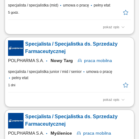
specjalista / specjalistka (mid)
umowa o pracę
pełny etat
5 godz.
pokaż opis
Aktywne realizowanie wyznaczonych celów handlowych w aptekach
niezależnych oraz lokalnych sieciach farmaceutycznych. Kształtowanie
Specjalista / Specjalistka ds. Sprzedaży
profesjonalnego i pozytywnego wizerunku marki oraz portfolio
produktowego na podległym terenie. Nawiązywanie oraz długofalowe
Farmaceutycznej
rozwijanie partnerskich i biznesowych...
POLPHARMA S.A.
Nowy Targ
praca
mobilna
specjalista / specjalistka junior / mid / senior
umowa o pracę
pełny etat
1 dni
pokaż opis
Zakres obowiązków: Promowanie produktów z portfolio firmy w
środowisku medycznym. Budowanie i utrzymywanie długofalowych
Specjalista / Specjalistka ds. Sprzedaży
relacji z lekarzami na powierzonym terenie. Reprezentowanie
organizacji podczas spotkań branżowych, konferencji i wydarzeń
Farmaceutycznej
naukowych. Realizacja założonych celów...
POLPHARMA S.A.
Myślenice
praca
mobilna