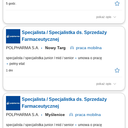
5 godz.
pokaż opis
Aktywne realizowanie wyznaczonych celów handlowych w aptekach
niezależnych oraz lokalnych sieciach farmaceutycznych. Kształtowanie
Specjalista / Specjalistka ds. Sprzedaży
profesjonalnego i pozytywnego wizerunku marki oraz portfolio
produktowego na podległym terenie. Nawiązywanie oraz długofalowe
Farmaceutycznej
rozwijanie partnerskich i biznesowych...
POLPHARMA S.A.
Nowy Targ
praca
mobilna
specjalista / specjalistka junior / mid / senior
umowa o pracę
pełny etat
1 dni
pokaż opis
Zakres obowiązków: Promowanie produktów z portfolio firmy w
środowisku medycznym. Budowanie i utrzymywanie długofalowych relacji
Specjalista / Specjalistka ds. Sprzedaży
z lekarzami na powierzonym terenie. Reprezentowanie organizacji
podczas spotkań branżowych, konferencji i wydarzeń naukowych.
Farmaceutycznej
Realizacja założonych celów...
POLPHARMA S.A.
Myślenice
praca
mobilna
specjalista / specjalistka junior / mid / senior
umowa o pracę