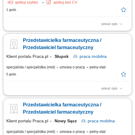
aplikuj szybko
aplikuj bez CV
1 godz.
pokaż opis
Opis stanowiska Kompleksowa opieka nad obecną siecią partnerów
biznesowych oraz aktywne mapowanie rynku i pozyskiwanie nowych
Przedstawicielka farmaceutyczna /
punktów handlowych. Dbanie o stałą realizację planów sprzedażowych w
oparciu o zatwierdzony budżet roczny. Wdrażanie lokalnych strategii
Przedstawiciel farmaceutyczny
rynkowych zmierzających...
Klient portalu Praca.pl
Słupsk
praca
mobilna
specjalista / specjalistka (mid)
umowa o pracę
pełny etat
5 godz.
pokaż opis
Aktywne realizowanie wyznaczonych celów handlowych w aptekach
niezależnych oraz lokalnych sieciach farmaceutycznych. Kształtowanie
Przedstawicielka farmaceutyczna /
profesjonalnego i pozytywnego wizerunku marki oraz portfolio
produktowego na podległym terenie. Nawiązywanie oraz długofalowe
Przedstawiciel farmaceutyczny
rozwijanie partnerskich i biznesowych...
Klient portalu Praca.pl
Nowy Sącz
praca
mobilna
specjalista / specjalistka (mid)
umowa o pracę
pełny etat