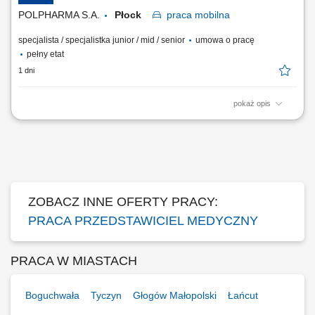
naukowych. Realizacja założonych celów...
POLPHARMA S.A.
Płock
praca
mobilna
specjalista / specjalistka junior / mid / senior
umowa o pracę
pełny etat
1 dni
pokaż opis
Zakres obowiązków: Promowanie produktów z portfolio firmy w
środowisku medycznym. Budowanie i utrzymywanie długofalowych
relacji z lekarzami na powierzonym terenie. Reprezentowanie
organizacji podczas spotkań branżowych, konferencji i wydarzeń
naukowych. Realizacja założonych celów...
ZOBACZ INNE OFERTY PRACY:
PRACA PRZEDSTAWICIEL MEDYCZNY
PRACA W MIASTACH
Boguchwała
Tyczyn
Głogów Małopolski
Łańcut