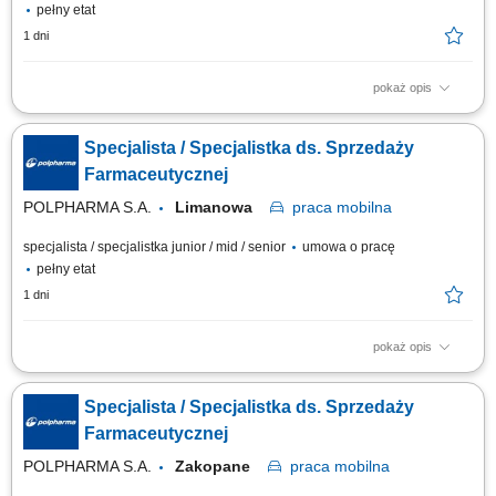
pełny etat
1 dni
pokaż opis
Zakres obowiązków: Promowanie produktów z portfolio firmy w
środowisku medycznym. Budowanie i utrzymywanie długofalowych relacji
Specjalista / Specjalistka ds. Sprzedaży
z lekarzami na powierzonym terenie. Reprezentowanie organizacji
podczas spotkań branżowych, konferencji i wydarzeń naukowych.
Farmaceutycznej
Realizacja założonych celów...
POLPHARMA S.A.
Limanowa
praca
mobilna
specjalista / specjalistka junior / mid / senior
umowa o pracę
pełny etat
1 dni
pokaż opis
Zakres obowiązków: Promowanie produktów z portfolio firmy w
środowisku medycznym. Budowanie i utrzymywanie długofalowych relacji
Specjalista / Specjalistka ds. Sprzedaży
z lekarzami na powierzonym terenie. Reprezentowanie organizacji
podczas spotkań branżowych, konferencji i wydarzeń naukowych.
Farmaceutycznej
Realizacja założonych celów...
POLPHARMA S.A.
Zakopane
praca
mobilna