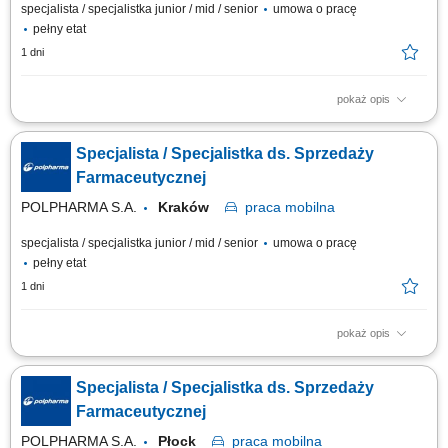
specjalista / specjalistka junior / mid / senior
umowa o pracę
pełny etat
1 dni
pokaż opis
Zakres obowiązków: Promowanie produktów z portfolio firmy w
środowisku medycznym. Budowanie i utrzymywanie długofalowych relacji
Specjalista / Specjalistka ds. Sprzedaży
z lekarzami na powierzonym terenie. Reprezentowanie organizacji
podczas spotkań branżowych, konferencji i wydarzeń naukowych.
Farmaceutycznej
Realizacja założonych celów...
POLPHARMA S.A.
Kraków
praca
mobilna
specjalista / specjalistka junior / mid / senior
umowa o pracę
pełny etat
1 dni
pokaż opis
Zakres obowiązków: Promowanie produktów z portfolio firmy w
środowisku medycznym. Budowanie i utrzymywanie długofalowych relacji
Specjalista / Specjalistka ds. Sprzedaży
z lekarzami na powierzonym terenie. Reprezentowanie organizacji
podczas spotkań branżowych, konferencji i wydarzeń naukowych.
Farmaceutycznej
Realizacja założonych celów...
POLPHARMA S.A.
Płock
praca
mobilna