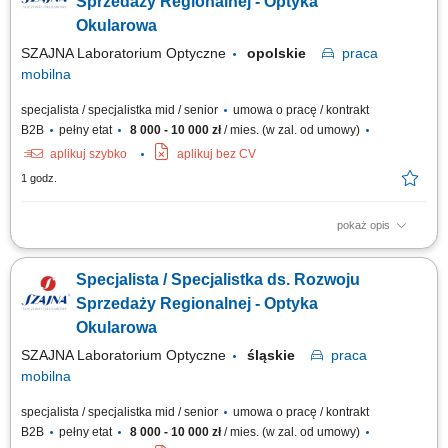
Sprzedaży Regionalnej - Optyka
Okularowa
SZAJNA Laboratorium Optyczne
opolskie
praca
mobilna
specjalista / specjalistka mid / senior
umowa o pracę / kontrakt
B2B
pełny etat
8 000 - 10 000 zł
/ mies. (w zal. od umowy)
aplikuj szybko
aplikuj bez CV
1 godz.
pokaż opis
Opis stanowiska Kompleksowa opieka nad obecną siecią partnerów
biznesowych oraz aktywne mapowanie rynku i pozyskiwanie nowych
Specjalista / Specjalistka ds. Rozwoju
punktów handlowych. Dbanie o stałą realizację planów sprzedażowych w
oparciu o zatwierdzony budżet roczny. Wdrażanie lokalnych strategii
Sprzedaży Regionalnej - Optyka
rynkowych zmierzających...
Okularowa
SZAJNA Laboratorium Optyczne
śląskie
praca
mobilna
specjalista / specjalistka mid / senior
umowa o pracę / kontrakt
B2B
pełny etat
8 000 - 10 000 zł
/ mies. (w zal. od umowy)