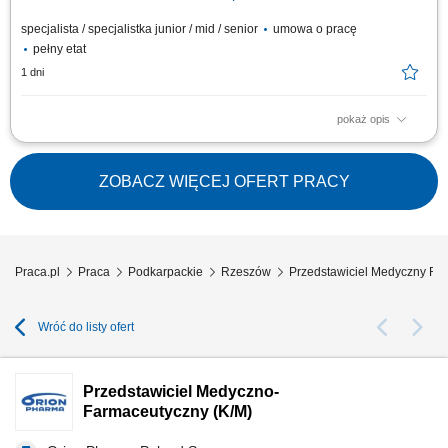
specjalista / specjalistka junior / mid / senior
umowa o pracę
pełny etat
1 dni
pokaż opis
Zakres obowiązków: Promowanie produktów z portfolio firmy w
środowisku medycznym. Budowanie i utrzymywanie długofalowych relacji
z lekarzami na powierzonym terenie. Reprezentowanie organizacji
ZOBACZ WIĘCEJ OFERT PRACY
podczas spotkań branżowych, konferencji i wydarzeń naukowych.
Realizacja założonych celów...
Praca.pl
Praca
Podkarpackie
Rzeszów
Przedstawiciel Medyczny R
Wróć do listy ofert
Przedstawiciel Medyczno-
Farmaceutyczny (K/M)