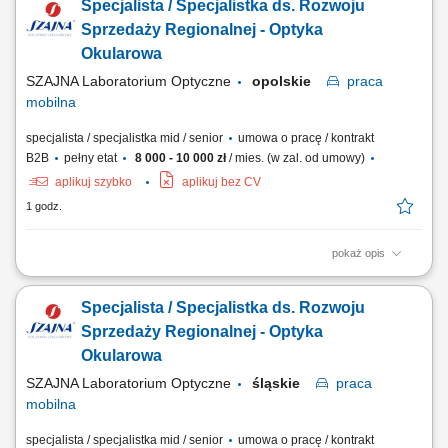
Specjalista / Specjalistka ds. Rozwoju
Sprzedaży Regionalnej - Optyka
Okularowa
SZAJNA Laboratorium Optyczne
opolskie
praca
mobilna
specjalista / specjalistka mid / senior
umowa o pracę / kontrakt
B2B
pełny etat
8 000 - 10 000 zł
/ mies. (w zal. od umowy)
aplikuj szybko
aplikuj bez CV
1 godz.
pokaż opis
Opis stanowiska Kompleksowa opieka nad obecną siecią partnerów
biznesowych oraz aktywne mapowanie rynku i pozyskiwanie nowych
Specjalista / Specjalistka ds. Rozwoju
punktów handlowych. Dbanie o stałą realizację planów sprzedażowych
w oparciu o zatwierdzony budżet roczny. Wdrażanie lokalnych strategii
Sprzedaży Regionalnej - Optyka
rynkowych zmierzających...
Okularowa
SZAJNA Laboratorium Optyczne
śląskie
praca
mobilna
specjalista / specjalistka mid / senior
umowa o pracę / kontrakt