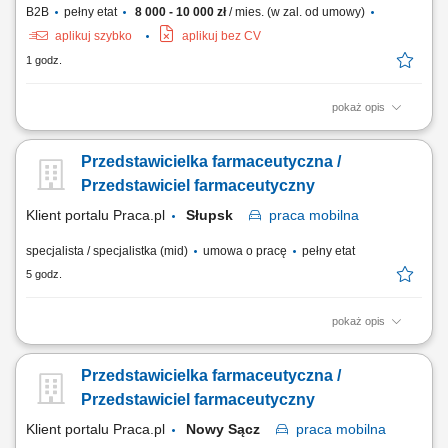
B2B
pełny etat
8 000 - 10 000 zł
/ mies. (w zal. od umowy)
aplikuj szybko
aplikuj bez CV
1 godz.
pokaż opis
Opis stanowiska Kompleksowa opieka nad obecną siecią partnerów
biznesowych oraz aktywne mapowanie rynku i pozyskiwanie nowych
Przedstawicielka farmaceutyczna /
punktów handlowych. Dbanie o stałą realizację planów sprzedażowych
w oparciu o zatwierdzony budżet roczny. Wdrażanie lokalnych strategii
Przedstawiciel farmaceutyczny
rynkowych zmierzających...
Klient portalu Praca.pl
Słupsk
praca
mobilna
specjalista / specjalistka (mid)
umowa o pracę
pełny etat
5 godz.
pokaż opis
Aktywne realizowanie wyznaczonych celów handlowych w aptekach
niezależnych oraz lokalnych sieciach farmaceutycznych. Kształtowanie
Przedstawicielka farmaceutyczna /
profesjonalnego i pozytywnego wizerunku marki oraz portfolio
produktowego na podległym terenie. Nawiązywanie oraz długofalowe
Przedstawiciel farmaceutyczny
rozwijanie partnerskich i biznesowych...
Klient portalu Praca.pl
Nowy Sącz
praca
mobilna