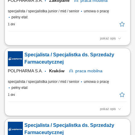
POLPHARMA S.A.
Zakopane
praca
mobilna
specjalista / specjalistka junior / mid / senior
umowa o pracę
pełny etat
1 dni
pokaż opis
Zakres obowiązków: Promowanie produktów z portfolio firmy w
środowisku medycznym. Budowanie i utrzymywanie długofalowych
Specjalista / Specjalistka ds. Sprzedaży
relacji z lekarzami na powierzonym terenie. Reprezentowanie
organizacji podczas spotkań branżowych, konferencji i wydarzeń
Farmaceutycznej
naukowych. Realizacja założonych celów...
POLPHARMA S.A.
Kraków
praca
mobilna
specjalista / specjalistka junior / mid / senior
umowa o pracę
pełny etat
1 dni
pokaż opis
Zakres obowiązków: Promowanie produktów z portfolio firmy w
środowisku medycznym. Budowanie i utrzymywanie długofalowych
Specjalista / Specjalistka ds. Sprzedaży
relacji z lekarzami na powierzonym terenie. Reprezentowanie
organizacji podczas spotkań branżowych, konferencji i wydarzeń
Farmaceutycznej