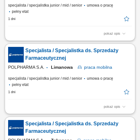
specjalista / specjalistka junior / mid / senior
umowa o pracę
pełny etat
1 dni
pokaż opis
Zakres obowiązków: Promowanie produktów z portfolio firmy w
środowisku medycznym. Budowanie i utrzymywanie długofalowych
Specjalista / Specjalistka ds. Sprzedaży
relacji z lekarzami na powierzonym terenie. Reprezentowanie
organizacji podczas spotkań branżowych, konferencji i wydarzeń
Farmaceutycznej
naukowych. Realizacja założonych celów...
POLPHARMA S.A.
Limanowa
praca
mobilna
specjalista / specjalistka junior / mid / senior
umowa o pracę
pełny etat
1 dni
pokaż opis
Zakres obowiązków: Promowanie produktów z portfolio firmy w
środowisku medycznym. Budowanie i utrzymywanie długofalowych
Specjalista / Specjalistka ds. Sprzedaży
relacji z lekarzami na powierzonym terenie. Reprezentowanie
organizacji podczas spotkań branżowych, konferencji i wydarzeń
Farmaceutycznej
naukowych. Realizacja założonych celów...