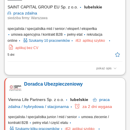
potrzeb klientów. Rozwijanie własnego...
SAINT CAPITAL GROUP EU Sp. z o.o.
lubelskie
praca
zdalna
siedziba firmy: Warszawa
specjalista / specjalistka mid / senior / ekspert / ekspertka
umowa agencyjna / kontrakt B2B
pełny etat
rekrutacja
online
Szukamy 10 pracowników
aplikuj szybko
aplikuj bez CV
5 dni
pokaż opis
Opis stanowiska: Aktywna obsługa i cross-selling w ramach własnego
portfela klientów; Doradztwo w zakresie pełnej gamy ubezpieczeń
Doradca Ubezpieczeniowy
(życiowe, majątkowe, komunikacyjne, firmowe) Koncentracja na
budowaniu długofalowych relacji w obszarze ubezpieczeń na życie;
Pozyskiwanie nowych klientów i...
Vienna Life Partners Sp. z o.o.
lubelskie
praca
zdalna / hybrydowa / stacjonarna
za 2 dni wygasa
specjalista / specjalistka junior / mid / senior
umowa zlecenie /
kontrakt B2B
pełny etat / część etatu
Szukamy kilku pracowników
aplikuj szybko