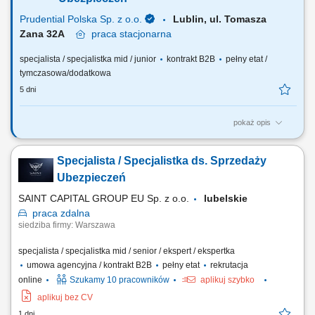
biznesowych; Realizacja...
Prudential Polska Sp. z o.o.
Lublin, ul. Tomasza
Zana 32A
praca
stacjonarna
specjalista / specjalistka mid / junior
kontrakt B2B
pełny etat /
tymczasowa/dodatkowa
5 dni
pokaż opis
Twój zakres obowiązków: budowanie własnego biznesu przy wsparciu
solidnej marki, pozyskiwanie Klientów, sprzedaż ubezpieczeń na życie,
Specjalista / Specjalistka ds. Sprzedaży
organizacja własnej aktywności i kalendarza spotkań.
Ubezpieczeń
SAINT CAPITAL GROUP EU Sp. z o.o.
lubelskie
praca
zdalna
siedziba firmy: Warszawa
specjalista / specjalistka mid / senior / ekspert / ekspertka
umowa agencyjna / kontrakt B2B
pełny etat
rekrutacja
online
Szukamy 10 pracowników
aplikuj szybko
aplikuj bez CV
1 dni