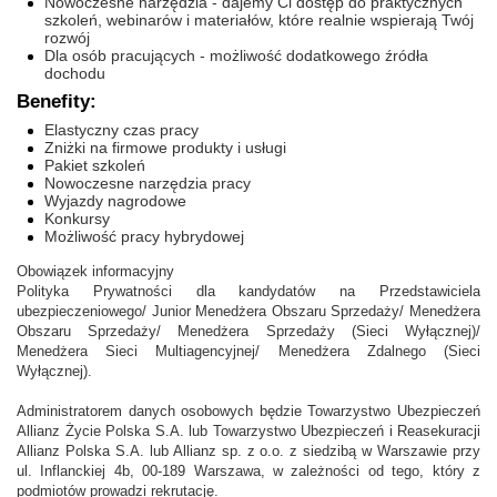
Nowoczesne narzędzia - dajemy Ci dostęp do praktycznych
szkoleń, webinarów i materiałów, które realnie wspierają Twój
rozwój
Dla osób pracujących - możliwość dodatkowego źródła
dochodu
Benefity:
Elastyczny czas pracy
Zniżki na firmowe produkty i usługi
Pakiet szkoleń
Nowoczesne narzędzia pracy
Wyjazdy nagrodowe
Konkursy
Możliwość pracy hybrydowej
Obowiązek informacyjny
Polityka Prywatności dla kandydatów na Przedstawiciela
ubezpieczeniowego/ Junior Menedżera Obszaru Sprzedaży/ Menedżera
Obszaru Sprzedaży/ Menedżera Sprzedaży (Sieci Wyłącznej)/
Menedżera Sieci Multiagencyjnej/ Menedżera Zdalnego (Sieci
Wyłącznej).
Administratorem danych osobowych będzie Towarzystwo Ubezpieczeń
Allianz Życie Polska S.A. lub Towarzystwo Ubezpieczeń i Reasekuracji
Allianz Polska S.A. lub Allianz sp. z o.o. z siedzibą w Warszawie przy
ul. Inflanckiej 4b, 00-189 Warszawa, w zależności od tego, który z
podmiotów prowadzi rekrutację.