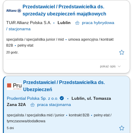
Dokonywanie audytu potrzeb klientów oraz projektowanie dla nich
Przedstawiciel / Przedstawicielka ds.
dedykowanych rozwiązań polisowych. Organizowanie oraz prowadzenie
prezentacji i konsultacji w trybie online oraz stacjonarnie. Samodzielne
sprzedaży ubezpieczeń majątkowych
generowanie leadów i...
TUiR Allianz Polska S.A.
Lublin
praca
hybrydowa
/ stacjonarna
specjalista / specjalistka junior / mid
umowa agencyjna / kontrakt
B2B
pełny etat
20 godz.
pokaż opis
Zakres obowiązków: Budowanie i rozwijanie relacji z klientami; Analiza
potrzeb klientów i dobór odpowiednich rozwiązań ubezpieczeniowych;
Przedstawiciel / Przedstawicielka ds.
Prowadzenie spotkań online i stacjonarnych; Rozwijanie własnego
portfela klientów; Aktywne pozyskiwanie nowych kontaktów biznesowych;
Ubezpieczeń
Realizacja...
Prudential Polska Sp. z o.o.
Lublin, ul. Tomasza
Zana 32A
praca
stacjonarna
specjalista / specjalistka mid / junior
kontrakt B2B
pełny etat /
tymczasowa/dodatkowa
5 dni