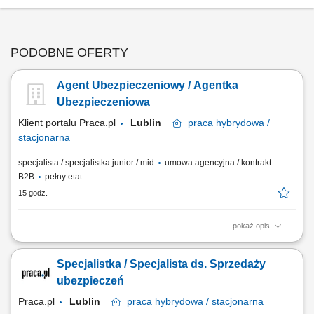
PODOBNE OFERTY
Agent Ubezpieczeniowy / Agentka
Ubezpieczeniowa
Klient portalu Praca.pl
Lublin
praca
hybrydowa /
stacjonarna
specjalista / specjalistka junior / mid
umowa agencyjna / kontrakt
B2B
pełny etat
15 godz.
pokaż opis
Budowanie i pozyskiwanie własnego portfela klientów oraz relacji
biznesowych; Analiza potrzeb klientów oraz dobór rozwiązań
Specjalistka / Specjalista ds. Sprzedaży
ubezpieczeniowych; Prowadzenie spotkań handlowych w formie online
i stacjonarnej; Realizacja indywidualnych celów sprzedażowych przy
ubezpieczeń
zachowaniu wysokiej jakości...
Praca.pl
Lublin
praca
hybrydowa / stacjonarna