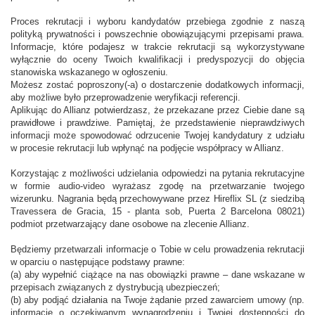
Proces rekrutacji i wyboru kandydatów przebiega zgodnie z naszą
polityką prywatności i powszechnie obowiązującymi przepisami prawa.
Informacje, które podajesz w trakcie rekrutacji są wykorzystywane
wyłącznie do oceny Twoich kwalifikacji i predyspozycji do objęcia
stanowiska wskazanego w ogłoszeniu.
Możesz zostać poproszony(-a) o dostarczenie dodatkowych informacji,
aby możliwe było przeprowadzenie weryfikacji referencji.
Aplikując do Allianz potwierdzasz, że przekazane przez Ciebie dane są
prawidłowe i prawdziwe. Pamiętaj, że przedstawienie nieprawdziwych
informacji może spowodować odrzucenie Twojej kandydatury z udziału
w procesie rekrutacji lub wpłynąć na podjęcie współpracy w Allianz.
Korzystając z możliwości udzielania odpowiedzi na pytania rekrutacyjne
w formie audio-video wyrażasz zgodę na przetwarzanie twojego
wizerunku. Nagrania będą przechowywane przez Hireflix SL (z siedzibą
Travessera de Gracia, 15 - planta sob, Puerta 2 Barcelona 08021)
podmiot przetwarzający dane osobowe na zlecenie Allianz.
Będziemy przetwarzali informacje o Tobie w celu prowadzenia rekrutacji
w oparciu o następujące podstawy prawne:
(a) aby wypełnić ciążące na nas obowiązki prawne – dane wskazane w
przepisach związanych z dystrybucją ubezpieczeń;
(b) aby podjąć działania na Twoje żądanie przed zawarciem umowy (np.
informacje o oczekiwanym wynagrodzeniu i Twojej dostępności do