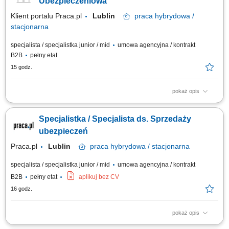
Ubezpieczeniowa
Klient portalu Praca.pl
Lublin
praca
hybrydowa /
stacjonarna
specjalista / specjalistka junior / mid
umowa agencyjna / kontrakt
B2B
pełny etat
15 godz.
pokaż opis
Budowanie i pozyskiwanie własnego portfela klientów oraz relacji
biznesowych; Analiza potrzeb klientów oraz dobór rozwiązań
Specjalistka / Specjalista ds. Sprzedaży
ubezpieczeniowych; Prowadzenie spotkań handlowych w formie online i
stacjonarnej; Realizacja indywidualnych celów sprzedażowych przy
ubezpieczeń
zachowaniu wysokiej jakości...
Praca.pl
Lublin
praca
hybrydowa / stacjonarna
specjalista / specjalistka junior / mid
umowa agencyjna / kontrakt
B2B
pełny etat
aplikuj bez CV
16 godz.
pokaż opis
Zadania Tworzenie i pielęgnowanie trwałych więzi biznesowych.