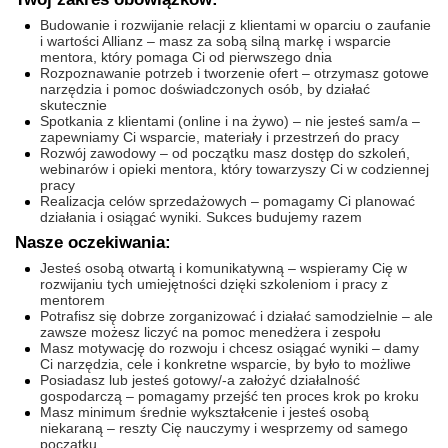
Budowanie i rozwijanie relacji z klientami w oparciu o zaufanie
i wartości Allianz – masz za sobą silną markę i wsparcie
mentora, który pomaga Ci od pierwszego dnia
Rozpoznawanie potrzeb i tworzenie ofert – otrzymasz gotowe
narzędzia i pomoc doświadczonych osób, by działać
skutecznie
Spotkania z klientami (online i na żywo) – nie jesteś sam/a –
zapewniamy Ci wsparcie, materiały i przestrzeń do pracy
Rozwój zawodowy – od początku masz dostęp do szkoleń,
webinarów i opieki mentora, który towarzyszy Ci w codziennej
pracy
Realizacja celów sprzedażowych – pomagamy Ci planować
działania i osiągać wyniki. Sukces budujemy razem
Nasze oczekiwania:
Jesteś osobą otwartą i komunikatywną – wspieramy Cię w
rozwijaniu tych umiejętności dzięki szkoleniom i pracy z
mentorem
Potrafisz się dobrze zorganizować i działać samodzielnie – ale
zawsze możesz liczyć na pomoc menedżera i zespołu
Masz motywację do rozwoju i chcesz osiągać wyniki – damy
Ci narzędzia, cele i konkretne wsparcie, by było to możliwe
Posiadasz lub jesteś gotowy/-a założyć działalność
gospodarczą – pomagamy przejść ten proces krok po kroku
Masz minimum średnie wykształcenie i jesteś osobą
niekaraną – reszty Cię nauczymy i wesprzemy od samego
początku