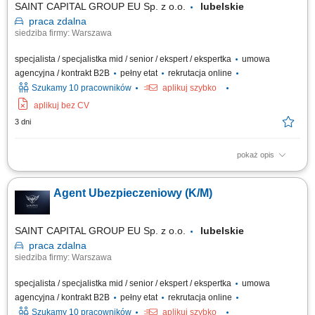
SAINT CAPITAL GROUP EU Sp. z o.o.
lubelskie
praca
zdalna
siedziba firmy: Warszawa
specjalista / specjalistka mid / senior / ekspert / ekspertka
umowa
agencyjna / kontrakt B2B
pełny etat
rekrutacja online
Szukamy 10 pracowników
aplikuj szybko
aplikuj bez CV
3 dni
pokaż opis
Opis stanowiska: Rozwijanie współpracy z obecnymi klientami oraz
pozyskiwanie nowych odbiorców usług. Doradztwo w zakresie
Agent Ubezpieczeniowy (K/M)
ubezpieczeń na życie, majątkowych, komunikacyjnych i dla firm.
Budowanie długofalowych relacji oraz dopasowywanie rozwiązań do
potrzeb klientów. Rozwijanie własnego...
SAINT CAPITAL GROUP EU Sp. z o.o.
lubelskie
praca
zdalna
siedziba firmy: Warszawa
specjalista / specjalistka mid / senior / ekspert / ekspertka
umowa
agencyjna / kontrakt B2B
pełny etat
rekrutacja online
Szukamy 10 pracowników
aplikuj szybko