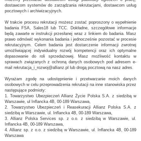
dostawcom systemów do zarządzania rekrutacjami, dostawcom usług
pocztowych i archiwizacyjnych.
W trakcie procesu rekrutacji możesz zostać poproszony o wypełnienie
badania FSA, Sales18 lub TCC. Dokładne, szczegółowe informacje
będą zawarte w instrukcji przesłanej wraz z linkiem do badania. Masz
prawo odmówić wykonania badania i jednocześnie pozostać w procesie
rekrutacyjnym. Celem badania jest dostarczenie informacji zwrotnej
umożliwiającej indywidualny rozwój kompetencji oraz ich optymalne
dopasowanie do roli sprzedażowej. Masz możliwość kontaktu w
sprawach związanych z ochroną danych osobowych pod adresem e-
mail rekrutacja_i_rozwoj@allianz.pl lub drogą pocztową na nasz adres.
Wyrażam zgodę na udostępnienie i przetwarzanie moich danych
osobowych w celu przeprowadzenia rekrutacji na inne stanowiska przez
następujące podmioty:
1. Towarzystwo Ubezpieczeń Allianz Życie Polska S.A. z siedzibą w
Warszawie, ul Inflancka 4B, 00-189 Warszawa,
2. Towarzystwo Ubezpieczeń i Reasekuracji Allianz Polska S.A. z
siedzibą w Warszawie, ul. Inflancka 4B, 00-189 Warszawa,
3. Allianz Polska Services sp. z o.o. z siedzibą w Warszawie, ul.
Inflancka 4B, 00-189 Warszawa,
4. Allianz sp. z o.o. z siedzibą w Warszawie, ul. Inflancka 4B, 00-189
Warszawa