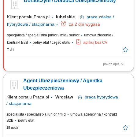
Doradczyni / Doradca Ubezpieczeniowy
życie, majątkowe, grupowe). Będziesz przygotowywać oferty
ubezpieczeniowe i prowadzić spotkania z klientami. Twoim zadaniem
będzie doradzanie klientom jak...
Klient portalu Praca.pl
lubelskie
praca
zdalna /
hybrydowa / stacjonarna
za 2 dni wygasa
specjalista / specjalistka junior / mid / senior
umowa zlecenie /
kontrakt B2B
pełny etat / część etatu
aplikuj bez CV
7 dni
pokaż opis
Aktywne pozyskiwanie klientów i sprzedaż produktów
ubezpieczeniowych (na życie, majątkowych, grupowych).
Agent Ubezpieczeniowy / Agentka
Przygotowywanie ofert i prowadzenie spotkań sprzedażowych. Analiza
potrzeb klienta i rekomendowanie dopasowanych rozwiązań. Budowanie
Ubezpieczeniowa
długofalowych relacji i opieka posprzedażowa....
Klient portalu Praca.pl
Wrocław
praca
hybrydowa
/ stacjonarna
specjalista / specjalistka junior / mid
umowa agencyjna / kontrakt
B2B
pełny etat
15 godz.