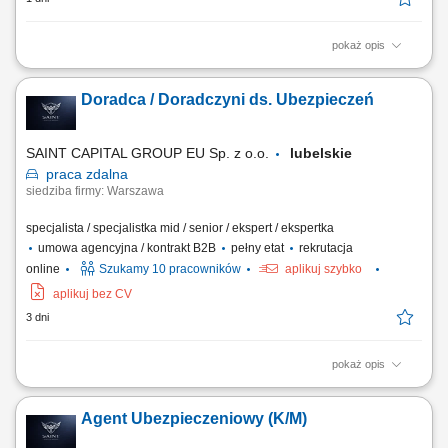
pokaż opis
Opis stanowiska: Kompleksowa obsługa klientów w zakresie produktów
ubezpieczeniowych. Rozbudowa własnego portfela oraz aktywne
Doradca / Doradczyni ds. Ubezpieczeń
pozyskiwanie nowych klientów. Analiza potrzeb i przygotowywanie
indywidualnych rozwiązań ubezpieczeniowych. Budowanie pozycji
zaufanego doradcy na lokalnym rynku.
SAINT CAPITAL GROUP EU Sp. z o.o.
lubelskie
praca
zdalna
siedziba firmy: Warszawa
specjalista / specjalistka mid / senior / ekspert / ekspertka
umowa agencyjna / kontrakt B2B
pełny etat
rekrutacja
online
Szukamy 10 pracowników
aplikuj szybko
aplikuj bez CV
3 dni
pokaż opis
Opis stanowiska: Rozwijanie współpracy z obecnymi klientami oraz
pozyskiwanie nowych odbiorców usług. Doradztwo w zakresie
Agent Ubezpieczeniowy (K/M)
ubezpieczeń na życie, majątkowych, komunikacyjnych i dla firm.
Budowanie długofalowych relacji oraz dopasowywanie rozwiązań do