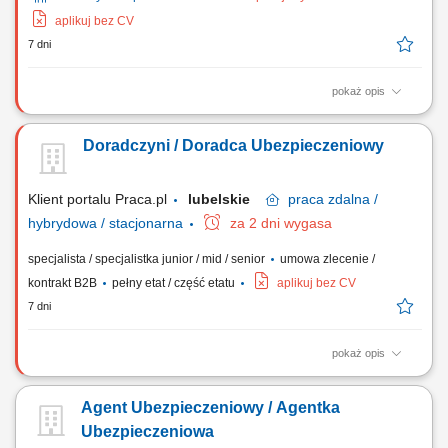
aplikuj bez CV
7 dni
pokaż opis
Twój zakres obowiązków: Będziesz aktywnie poszukiwać nowych
klientów i oferować im produkty ubezpieczeniowe (ubezpieczenia na
Doradczyni / Doradca Ubezpieczeniowy
życie, majątkowe, grupowe). Będziesz przygotowywać oferty
ubezpieczeniowe i prowadzić spotkania z klientami. Twoim zadaniem
będzie doradzanie klientom jak...
Klient portalu Praca.pl
lubelskie
praca
zdalna /
hybrydowa / stacjonarna
za 2 dni wygasa
specjalista / specjalistka junior / mid / senior
umowa zlecenie /
kontrakt B2B
pełny etat / część etatu
aplikuj bez CV
7 dni
pokaż opis
Aktywne pozyskiwanie klientów i sprzedaż produktów
ubezpieczeniowych (na życie, majątkowych, grupowych).
Agent Ubezpieczeniowy / Agentka
Przygotowywanie ofert i prowadzenie spotkań sprzedażowych. Analiza
potrzeb klienta i rekomendowanie dopasowanych rozwiązań.
Ubezpieczeniowa
Budowanie długofalowych relacji i opieka posprzedażowa....