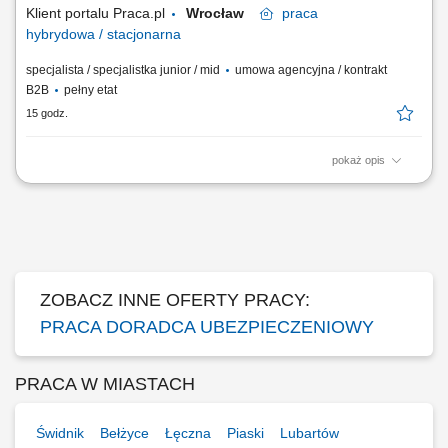
Klient portalu Praca.pl
Wrocław
praca
hybrydowa / stacjonarna
specjalista / specjalistka junior / mid
umowa agencyjna / kontrakt
B2B
pełny etat
15 godz.
pokaż opis
Budowanie i pozyskiwanie własnego portfela klientów oraz relacji
biznesowych; Analiza potrzeb klientów oraz dobór rozwiązań
ubezpieczeniowych; Prowadzenie spotkań handlowych w formie online
i stacjonarnej; Realizacja indywidualnych celów sprzedażowych przy
zachowaniu wysokiej jakości...
ZOBACZ INNE OFERTY PRACY:
PRACA DORADCA UBEZPIECZENIOWY
PRACA W MIASTACH
Świdnik
Bełżyce
Łęczna
Piaski
Lubartów