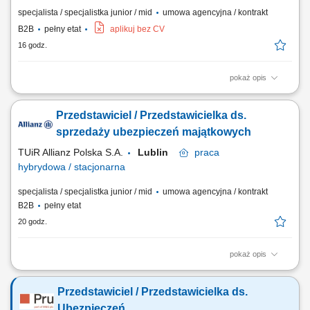
specjalista / specjalistka junior / mid
umowa agencyjna / kontrakt
B2B
pełny etat
aplikuj bez CV
16 godz.
pokaż opis
Zadania Tworzenie i pielęgnowanie trwałych więzi biznesowych.
Dokonywanie audytu potrzeb klientów oraz projektowanie dla nich
Przedstawiciel / Przedstawicielka ds.
dedykowanych rozwiązań polisowych. Organizowanie oraz
prowadzenie prezentacji i konsultacji w trybie online oraz stacjonarnie.
sprzedaży ubezpieczeń majątkowych
Samodzielne generowanie leadów i...
TUiR Allianz Polska S.A.
Lublin
praca
hybrydowa / stacjonarna
specjalista / specjalistka junior / mid
umowa agencyjna / kontrakt
B2B
pełny etat
20 godz.
pokaż opis
Zakres obowiązków: Budowanie i rozwijanie relacji z klientami; Analiza
potrzeb klientów i dobór odpowiednich rozwiązań ubezpieczeniowych;
Przedstawiciel / Przedstawicielka ds.
Prowadzenie spotkań online i stacjonarnych; Rozwijanie własnego
portfela klientów; Aktywne pozyskiwanie nowych kontaktów
Ubezpieczeń