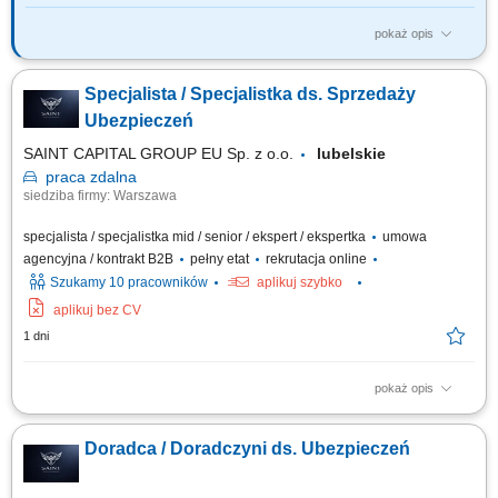
pokaż opis
Twój zakres obowiązków: budowanie własnego biznesu przy wsparciu
solidnej marki, pozyskiwanie Klientów, sprzedaż ubezpieczeń na życie,
Specjalista / Specjalistka ds. Sprzedaży
organizacja własnej aktywności i kalendarza spotkań.
Ubezpieczeń
SAINT CAPITAL GROUP EU Sp. z o.o.
lubelskie
praca
zdalna
siedziba firmy: Warszawa
specjalista / specjalistka mid / senior / ekspert / ekspertka
umowa
agencyjna / kontrakt B2B
pełny etat
rekrutacja online
Szukamy 10 pracowników
aplikuj szybko
aplikuj bez CV
1 dni
pokaż opis
Opis stanowiska: Kompleksowa obsługa klientów w zakresie produktów
ubezpieczeniowych. Rozbudowa własnego portfela oraz aktywne
Doradca / Doradczyni ds. Ubezpieczeń
pozyskiwanie nowych klientów. Analiza potrzeb i przygotowywanie
indywidualnych rozwiązań ubezpieczeniowych. Budowanie pozycji
zaufanego doradcy na lokalnym rynku.