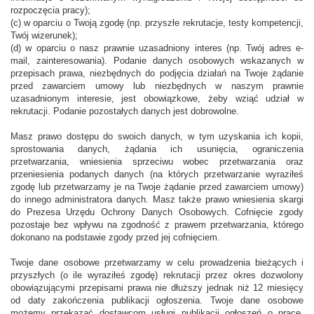
rozpoczęcia pracy);
(c) w oparciu o Twoją zgodę (np. przyszłe rekrutacje, testy kompetencji,
Twój wizerunek);
(d) w oparciu o nasz prawnie uzasadniony interes (np. Twój adres e-
mail, zainteresowania). Podanie danych osobowych wskazanych w
przepisach prawa, niezbędnych do podjęcia działań na Twoje żądanie
przed zawarciem umowy lub niezbędnych w naszym prawnie
uzasadnionym interesie, jest obowiązkowe, żeby wziąć udział w
rekrutacji. Podanie pozostałych danych jest dobrowolne.
Masz prawo dostępu do swoich danych, w tym uzyskania ich kopii,
sprostowania danych, żądania ich usunięcia, ograniczenia
przetwarzania, wniesienia sprzeciwu wobec przetwarzania oraz
przeniesienia podanych danych (na których przetwarzanie wyraziłeś
zgodę lub przetwarzamy je na Twoje żądanie przed zawarciem umowy)
do innego administratora danych. Masz także prawo wniesienia skargi
do Prezesa Urzędu Ochrony Danych Osobowych. Cofnięcie zgody
pozostaje bez wpływu na zgodność z prawem przetwarzania, którego
dokonano na podstawie zgody przed jej cofnięciem.
Twoje dane osobowe przetwarzamy w celu prowadzenia bieżących i
przyszłych (o ile wyraziłeś zgodę) rekrutacji przez okres dozwolony
obowiązującymi przepisami prawa nie dłuższy jednak niż 12 miesięcy
od daty zakończenia publikacji ogłoszenia. Twoje dane osobowe
możemy przekazać dostawcom usługi publikacji ogłoszeń o pracę,