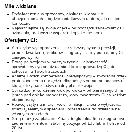
Mile widziane:
Doświadczenie w sprzedaży, obsłudze klienta lub
ubezpieczeniach – będzie dodatkowym atutem, ale nie jest
konieczne
Najważniejsze są Twoje chęci – od początku zapewniamy Ci
szkolenia, praktyczne wsparcie i opiekę mentora
Oferujemy Ci:
Atrakcyjne wynagrodzenie – przejrzysty system prowizji,
premie kwartalne, konkursy i nagrody – a my pomagamy Ci
osiągać wyniki
Pracę po swojemu w naszym rytmie – elastyczność i
sprawdzony system działania, które doprowadzą Cię do
sukcesu na Twoich zasadach
Analizę Twoich kompetencji i predyspozycji – stworzoną dzięki
profesjonalnemu narzędziu diagnostycznemu, na podstawie
której otrzymasz indywidualny plan rozwoju
Sprawdzone wdrożenie krok po kroku – od pierwszego dnia
jesteś pod opieką menedżera, który towarzyszy Ci na każdym
etapie pracy
Rozwój szyty na miarę Twoich ambicji – z jasno wytyczoną
ścieżką, realnym wsparciem i przestrzenią do działania na
własnych zasadach
Silną markę za plecami -Allianz to globalna firma z ogromnym
zaufaniem klientów i stabilną pozycją od 135 lat, w Polsce od
28 lat