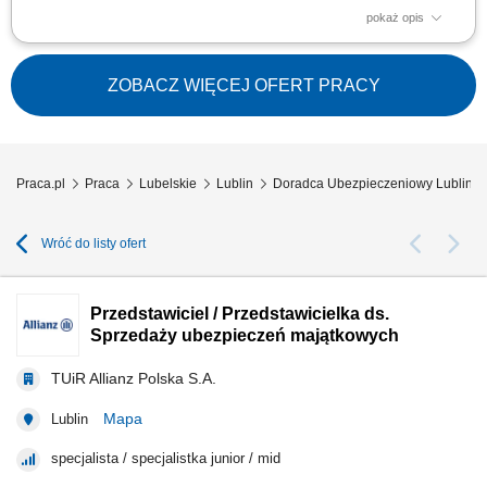
pokaż opis
Budowanie i pozyskiwanie własnego portfela klientów oraz relacji
biznesowych; Analiza potrzeb klientów oraz dobór rozwiązań
ubezpieczeniowych; Prowadzenie spotkań handlowych w formie online i
ZOBACZ WIĘCEJ OFERT PRACY
stacjonarnej; Realizacja indywidualnych celów sprzedażowych przy
zachowaniu wysokiej jakości...
Praca.pl
Praca
Lubelskie
Lublin
Doradca Ubezpieczeniowy Lublin
Wróć do listy ofert
Przedstawiciel / Przedstawicielka ds.
Sprzedaży ubezpieczeń majątkowych
TUiR Allianz Polska S.A.
Mapa
Lublin
specjalista / specjalistka junior / mid