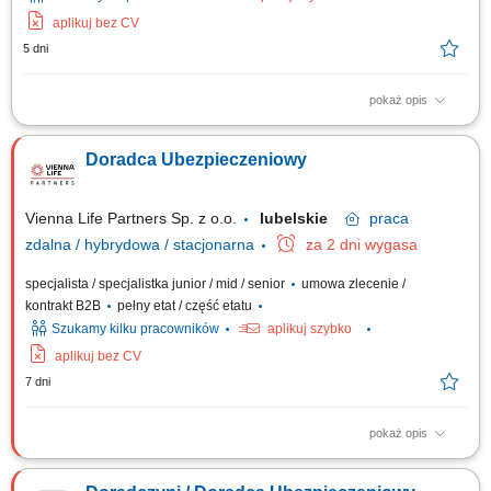
aplikuj bez CV
5 dni
pokaż opis
Opis stanowiska: Aktywna obsługa i cross-selling w ramach własnego
portfela klientów; Doradztwo w zakresie pełnej gamy ubezpieczeń
Doradca Ubezpieczeniowy
(życiowe, majątkowe, komunikacyjne, firmowe) Koncentracja na
budowaniu długofalowych relacji w obszarze ubezpieczeń na życie;
Pozyskiwanie nowych klientów i...
Vienna Life Partners Sp. z o.o.
lubelskie
praca
zdalna / hybrydowa / stacjonarna
za 2 dni wygasa
specjalista / specjalistka junior / mid / senior
umowa zlecenie /
kontrakt B2B
pełny etat / część etatu
Szukamy kilku pracowników
aplikuj szybko
aplikuj bez CV
7 dni
pokaż opis
Twój zakres obowiązków: Będziesz aktywnie poszukiwać nowych
klientów i oferować im produkty ubezpieczeniowe (ubezpieczenia na