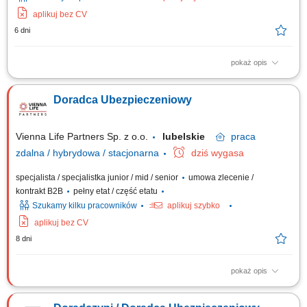
aplikuj bez CV
6 dni
pokaż opis
Opis stanowiska: Aktywna obsługa i cross-selling w ramach własnego
portfela klientów; Doradztwo w zakresie pełnej gamy ubezpieczeń
Doradca Ubezpieczeniowy
(życiowe, majątkowe, komunikacyjne, firmowe) Koncentracja na
budowaniu długofalowych relacji w obszarze ubezpieczeń na życie;
Pozyskiwanie nowych klientów i...
Vienna Life Partners Sp. z o.o.
lubelskie
praca
zdalna / hybrydowa / stacjonarna
dziś wygasa
specjalista / specjalistka junior / mid / senior
umowa zlecenie /
kontrakt B2B
pełny etat / część etatu
Szukamy kilku pracowników
aplikuj szybko
aplikuj bez CV
8 dni
pokaż opis
Twój zakres obowiązków: Będziesz aktywnie poszukiwać nowych
klientów i oferować im produkty ubezpieczeniowe (ubezpieczenia na