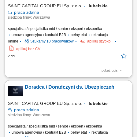
SAINT CAPITAL GROUP EU Sp. z o.o.
lubelskie
praca
zdalna
siedziba firmy: Warszawa
specjalista / specjalistka mid / senior / ekspert / ekspertka
umowa agencyjna / kontrakt B2B
pełny etat
rekrutacja
online
Szukamy 10 pracowników
aplikuj szybko
aplikuj bez CV
2 dni
pokaż opis
Opis stanowiska: Kompleksowa obsługa klientów w zakresie produktów
ubezpieczeniowych. Rozbudowa własnego portfela oraz aktywne
Doradca / Doradczyni ds. Ubezpieczeń
pozyskiwanie nowych klientów. Analiza potrzeb i przygotowywanie
indywidualnych rozwiązań ubezpieczeniowych. Budowanie pozycji
zaufanego doradcy na lokalnym rynku.
SAINT CAPITAL GROUP EU Sp. z o.o.
lubelskie
praca
zdalna
siedziba firmy: Warszawa
specjalista / specjalistka mid / senior / ekspert / ekspertka
umowa agencyjna / kontrakt B2B
pełny etat
rekrutacja