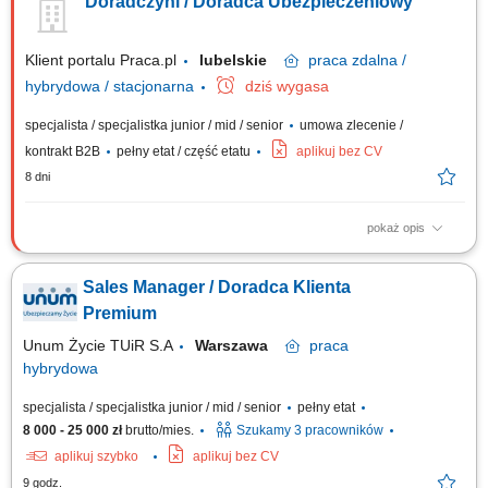
Doradczyni / Doradca Ubezpieczeniowy
życie, majątkowe, grupowe). Będziesz przygotowywać oferty
ubezpieczeniowe i prowadzić spotkania z klientami. Twoim zadaniem
będzie doradzanie klientom jak...
Klient portalu Praca.pl
lubelskie
praca
zdalna /
hybrydowa / stacjonarna
dziś wygasa
specjalista / specjalistka junior / mid / senior
umowa zlecenie /
kontrakt B2B
pełny etat / część etatu
aplikuj bez CV
8 dni
pokaż opis
Aktywne pozyskiwanie klientów i sprzedaż produktów
ubezpieczeniowych (na życie, majątkowych, grupowych).
Sales Manager / Doradca Klienta
Przygotowywanie ofert i prowadzenie spotkań sprzedażowych. Analiza
potrzeb klienta i rekomendowanie dopasowanych rozwiązań. Budowanie
Premium
długofalowych relacji i opieka posprzedażowa....
Unum Życie TUiR S.A
Warszawa
praca
hybrydowa
specjalista / specjalistka junior / mid / senior
pełny etat
8 000 - 25 000 zł
brutto/mies.
Szukamy 3 pracowników
aplikuj szybko
aplikuj bez CV
9 godz.