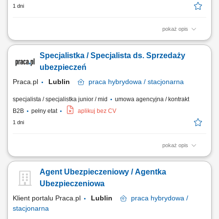
1 dni
pokaż opis
Zakres obowiązków: Budowanie i rozwijanie relacji z klientami; Analiza
potrzeb klientów i dobór odpowiednich rozwiązań ubezpieczeniowych;
Specjalistka / Specjalista ds. Sprzedaży
Prowadzenie spotkań online i stacjonarnych; Rozwijanie własnego
portfela klientów; Aktywne pozyskiwanie nowych kontaktów
ubezpieczeń
biznesowych; Realizacja...
Praca.pl
Lublin
praca
hybrydowa / stacjonarna
specjalista / specjalistka junior / mid
umowa agencyjna / kontrakt
B2B
pełny etat
aplikuj bez CV
1 dni
pokaż opis
Zadania Tworzenie i pielęgnowanie trwałych więzi biznesowych.
Dokonywanie audytu potrzeb klientów oraz projektowanie dla nich
Agent Ubezpieczeniowy / Agentka
dedykowanych rozwiązań polisowych. Organizowanie oraz
prowadzenie prezentacji i konsultacji w trybie online oraz stacjonarnie.
Ubezpieczeniowa
Samodzielne generowanie leadów i...
Klient portalu Praca.pl
Lublin
praca
hybrydowa /
stacjonarna