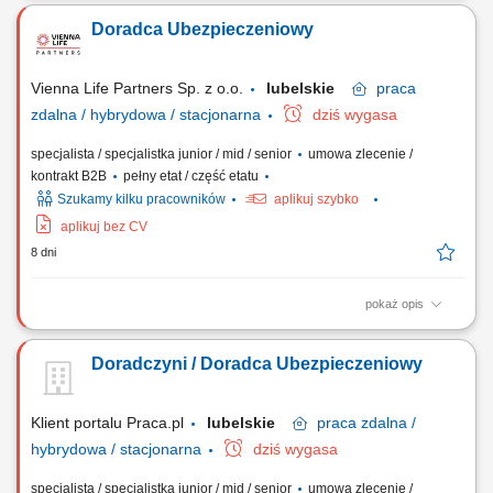
portfela klientów; Doradztwo w zakresie pełnej gamy ubezpieczeń
Doradca Ubezpieczeniowy
(życiowe, majątkowe, komunikacyjne, firmowe) Koncentracja na
budowaniu długofalowych relacji w obszarze ubezpieczeń na życie;
Pozyskiwanie nowych klientów i...
Vienna Life Partners Sp. z o.o.
lubelskie
praca
zdalna / hybrydowa / stacjonarna
dziś wygasa
specjalista / specjalistka junior / mid / senior
umowa zlecenie /
kontrakt B2B
pełny etat / część etatu
Szukamy kilku pracowników
aplikuj szybko
aplikuj bez CV
8 dni
pokaż opis
Twój zakres obowiązków: Będziesz aktywnie poszukiwać nowych
klientów i oferować im produkty ubezpieczeniowe (ubezpieczenia na
Doradczyni / Doradca Ubezpieczeniowy
życie, majątkowe, grupowe). Będziesz przygotowywać oferty
ubezpieczeniowe i prowadzić spotkania z klientami. Twoim zadaniem
będzie doradzanie klientom jak...
Klient portalu Praca.pl
lubelskie
praca
zdalna /
hybrydowa / stacjonarna
dziś wygasa
specjalista / specjalistka junior / mid / senior
umowa zlecenie /