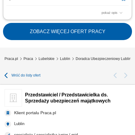
pokaż opis
Co będziesz robić? prowadzić spotkania z klientami indywidualnymi i
biznesowymi; analizować potrzeby klientów i dobierać rozwiązania
finansowe; rozwijać własny portfel klientów; budować długofalowe relacje
ZOBACZ WIĘCEJ OFERT PRACY
oparte na zaufaniu; rozwijać własny biznes pod marką Unum; Kogo
szukamy? osób...
Praca.pl
Praca
Lubelskie
Lublin
Doradca Ubezpieczeniowy Lublin
Wróć do listy ofert
Przedstawiciel / Przedstawicielka ds.
Sprzedaży ubezpieczeń majątkowych
Klient portalu Praca.pl
Lublin
specjalista / specjalistka junior / mid