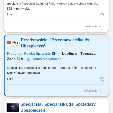
specjalista / specjalistka junior / mid
umowa agencyjna / kontrakt
B2B
pełny etat
1 dni
pokaż opis
Budowanie i pozyskiwanie własnego portfela klientów oraz relacji
biznesowych; Analiza potrzeb klientów oraz dobór rozwiązań
Przedstawiciel / Przedstawicielka ds.
ubezpieczeniowych; Prowadzenie spotkań handlowych w formie online
i stacjonarnej; Realizacja indywidualnych celów sprzedażowych przy
Ubezpieczeń
zachowaniu wysokiej jakości...
Prudential Polska Sp. z o.o.
Lublin, ul. Tomasza
Zana 32A
praca
stacjonarna
specjalista / specjalistka mid / junior
kontrakt B2B
pełny etat /
tymczasowa/dodatkowa
6 dni
pokaż opis
Twój zakres obowiązków: budowanie własnego biznesu przy wsparciu
solidnej marki, pozyskiwanie Klientów, sprzedaż ubezpieczeń na życie,
Specjalista / Specjalistka ds. Sprzedaży
organizacja własnej aktywności i kalendarza spotkań.
Ubezpieczeń