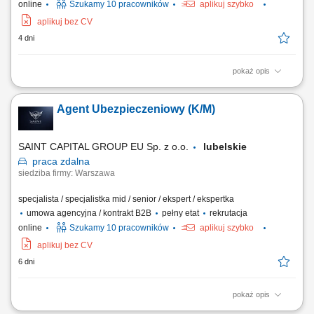
online
Szukamy 10 pracowników
aplikuj szybko
aplikuj bez CV
4 dni
pokaż opis
Opis stanowiska: Rozwijanie współpracy z obecnymi klientami oraz
pozyskiwanie nowych odbiorców usług. Doradztwo w zakresie
Agent Ubezpieczeniowy (K/M)
ubezpieczeń na życie, majątkowych, komunikacyjnych i dla firm.
Budowanie długofalowych relacji oraz dopasowywanie rozwiązań do
potrzeb klientów. Rozwijanie własnego...
SAINT CAPITAL GROUP EU Sp. z o.o.
lubelskie
praca
zdalna
siedziba firmy: Warszawa
specjalista / specjalistka mid / senior / ekspert / ekspertka
umowa agencyjna / kontrakt B2B
pełny etat
rekrutacja
online
Szukamy 10 pracowników
aplikuj szybko
aplikuj bez CV
6 dni
pokaż opis
Opis stanowiska: Aktywna obsługa i cross-selling w ramach własnego