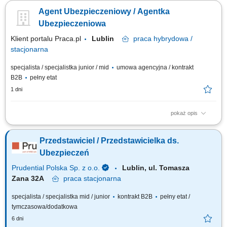
Dokonywanie audytu potrzeb klientów oraz projektowanie dla nich
Agent Ubezpieczeniowy / Agentka
dedykowanych rozwiązań polisowych. Organizowanie oraz prowadzenie
prezentacji i konsultacji w trybie online oraz stacjonarnie. Samodzielne
Ubezpieczeniowa
generowanie leadów i...
Klient portalu Praca.pl
Lublin
praca
hybrydowa /
stacjonarna
specjalista / specjalistka junior / mid
umowa agencyjna / kontrakt
B2B
pełny etat
1 dni
pokaż opis
Budowanie i pozyskiwanie własnego portfela klientów oraz relacji
biznesowych; Analiza potrzeb klientów oraz dobór rozwiązań
Przedstawiciel / Przedstawicielka ds.
ubezpieczeniowych; Prowadzenie spotkań handlowych w formie online i
stacjonarnej; Realizacja indywidualnych celów sprzedażowych przy
Ubezpieczeń
zachowaniu wysokiej jakości...
Prudential Polska Sp. z o.o.
Lublin, ul. Tomasza
Zana 32A
praca
stacjonarna
specjalista / specjalistka mid / junior
kontrakt B2B
pełny etat /
tymczasowa/dodatkowa
6 dni