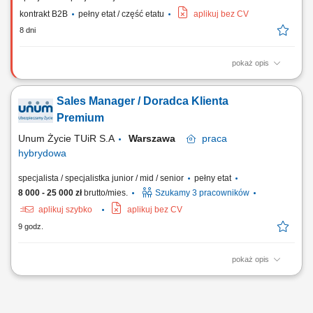
kontrakt B2B
pełny etat / część etatu
aplikuj bez CV
8 dni
pokaż opis
Aktywne pozyskiwanie klientów i sprzedaż produktów
ubezpieczeniowych (na życie, majątkowych, grupowych).
Sales Manager / Doradca Klienta
Przygotowywanie ofert i prowadzenie spotkań sprzedażowych. Analiza
potrzeb klienta i rekomendowanie dopasowanych rozwiązań.
Premium
Budowanie długofalowych relacji i opieka posprzedażowa....
Unum Życie TUiR S.A
Warszawa
praca
hybrydowa
specjalista / specjalistka junior / mid / senior
pełny etat
8 000 - 25 000 zł
brutto/mies.
Szukamy 3 pracowników
aplikuj szybko
aplikuj bez CV
9 godz.
pokaż opis
Co będziesz robić? prowadzić spotkania z klientami indywidualnymi i
biznesowymi; analizować potrzeby klientów i dobierać rozwiązania
finansowe; rozwijać własny portfel klientów; budować długofalowe
relacje oparte na zaufaniu; rozwijać własny biznes pod marką Unum;