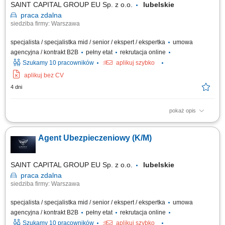
SAINT CAPITAL GROUP EU Sp. z o.o.
lubelskie
praca
zdalna
siedziba firmy: Warszawa
specjalista / specjalistka mid / senior / ekspert / ekspertka
umowa
agencyjna / kontrakt B2B
pełny etat
rekrutacja online
Szukamy 10 pracowników
aplikuj szybko
aplikuj bez CV
4 dni
pokaż opis
Opis stanowiska: Rozwijanie współpracy z obecnymi klientami oraz
pozyskiwanie nowych odbiorców usług. Doradztwo w zakresie
Agent Ubezpieczeniowy (K/M)
ubezpieczeń na życie, majątkowych, komunikacyjnych i dla firm.
Budowanie długofalowych relacji oraz dopasowywanie rozwiązań do
potrzeb klientów. Rozwijanie własnego...
SAINT CAPITAL GROUP EU Sp. z o.o.
lubelskie
praca
zdalna
siedziba firmy: Warszawa
specjalista / specjalistka mid / senior / ekspert / ekspertka
umowa
agencyjna / kontrakt B2B
pełny etat
rekrutacja online
Szukamy 10 pracowników
aplikuj szybko