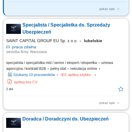
pokaż opis
Twój zakres obowiązków: budowanie własnego biznesu przy wsparciu
solidnej marki, pozyskiwanie Klientów, sprzedaż ubezpieczeń na życie,
Specjalista / Specjalistka ds. Sprzedaży
organizacja własnej aktywności i kalendarza spotkań.
Ubezpieczeń
SAINT CAPITAL GROUP EU Sp. z o.o.
lubelskie
praca
zdalna
siedziba firmy: Warszawa
specjalista / specjalistka mid / senior / ekspert / ekspertka
umowa
agencyjna / kontrakt B2B
pełny etat
rekrutacja online
Szukamy 10 pracowników
aplikuj szybko
aplikuj bez CV
2 dni
pokaż opis
Opis stanowiska: Kompleksowa obsługa klientów w zakresie produktów
ubezpieczeniowych. Rozbudowa własnego portfela oraz aktywne
Doradca / Doradczyni ds. Ubezpieczeń
pozyskiwanie nowych klientów. Analiza potrzeb i przygotowywanie
indywidualnych rozwiązań ubezpieczeniowych. Budowanie pozycji
zaufanego doradcy na lokalnym rynku.