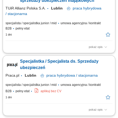
sprzedaży ubezpieczeń majątkowych
TUiR Allianz Polska S.A.
Lublin
praca
hybrydowa
/ stacjonarna
specjalista / specjalistka junior / mid
umowa agencyjna / kontrakt
B2B
pełny etat
1 dni
pokaż opis
Zakres obowiązków: Budowanie i rozwijanie relacji z klientami; Analiza
potrzeb klientów i dobór odpowiednich rozwiązań ubezpieczeniowych;
Specjalistka / Specjalista ds. Sprzedaży
Prowadzenie spotkań online i stacjonarnych; Rozwijanie własnego
portfela klientów; Aktywne pozyskiwanie nowych kontaktów biznesowych;
ubezpieczeń
Realizacja...
Praca.pl
Lublin
praca
hybrydowa / stacjonarna
specjalista / specjalistka junior / mid
umowa agencyjna / kontrakt
B2B
pełny etat
aplikuj bez CV
1 dni
pokaż opis
Zadania Tworzenie i pielęgnowanie trwałych więzi biznesowych.