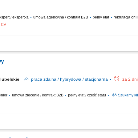
ekspert / ekspertka
umowa agencyjna / kontrakt B2B
pełny etat
rekrutacja onl
z CV
oss-selling w ramach własnego portfela klientów; Doradztwo w zakresie pełnej ga
na budowaniu długofalowych relacji w obszarze ubezpieczeń na życie; Pozyskiwani
wy
lubelskie
praca
zdalna / hybrydowa / stacjonarna
za 2 dn
senior
umowa zlecenie / kontrakt B2B
pełny etat / część etatu
Szukamy ki
ywnie poszukiwać nowych klientów i oferować im produkty ubezpieczeniowe (ubezp
czeniowe i prowadzić spotkania z klientami. Twoim zadaniem będzie doradzanie kl