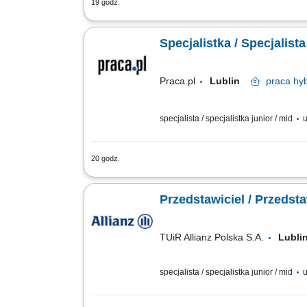
19 godz.
Budowanie i pozyskiwanie własnego por
spotkań handlowych w formie online i s
Specjalistka / Specjalis
Praca.pl
Lublin
praca
hyb
specjalista / specjalistka junior / mid
u
20 godz.
Zadania Tworzenie i pielęgnowanie trw
polisowych. Organizowanie oraz prowadz
Przedstawiciel / Przedst
TUiR Allianz Polska S.A.
Lubl
specjalista / specjalistka junior / mid
u