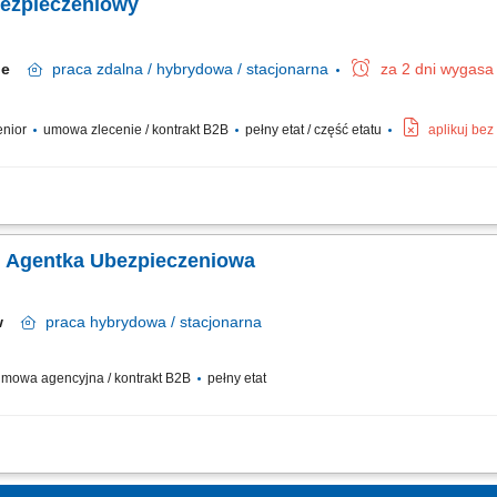
bezpieczeniowy
kie
praca
zdalna / hybrydowa / stacjonarna
za 2 dni wygasa
senior
umowa zlecenie / kontrakt B2B
pełny etat / część etatu
aplikuj be
edaż produktów ubezpieczeniowych (na życie, majątkowych, grupowych). Przygotow
ta i rekomendowanie dopasowanych rozwiązań. Budowanie długofalowych relacji i 
/ Agentka Ubezpieczeniowa
aw
praca
hybrydowa / stacjonarna
mowa agencyjna / kontrakt B2B
pełny etat
tfela klientów oraz relacji biznesowych; Analiza potrzeb klientów oraz dobór ro
tacjonarnej; Realizacja indywidualnych celów sprzedażowych przy zachowaniu wyso