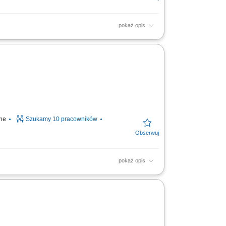
pokaż opis
la oraz aktywne pozyskiwanie nowych
 doradcy na lokalnym rynku.
ine
Szukamy 10 pracowników
pokaż opis
zakresie ubezpieczeń na życie, majątkowych,
nie własnego...