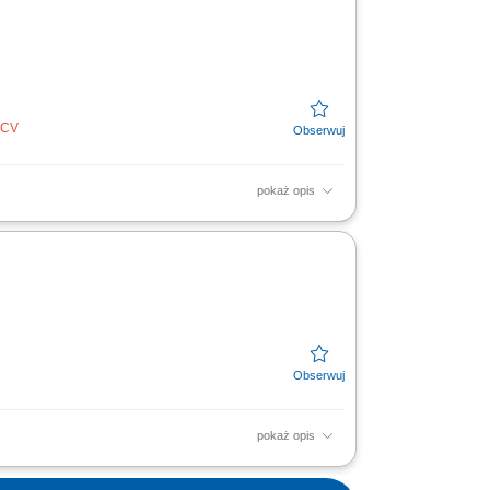
z CV
pokaż opis
ywanie ofert i prowadzenie spotkań
opieka posprzedażowa....
pokaż opis
związań ubezpieczeniowych; Prowadzenie
kiej jakości...