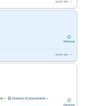
pokaż opis
ań ubezpieczeniowych; Prowadzenie spotkań
izacja...
pokaż opis
ezpieczeń na życie, organizacja własnej
ine
Szukamy 10 pracowników