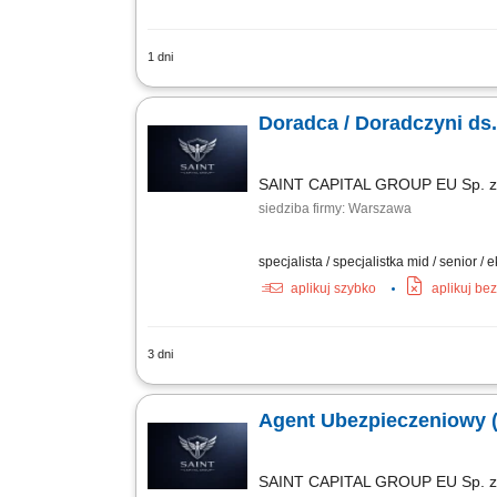
1 dni
Opis stanowiska: Kompleksowa obsługa
klientów. Analiza potrzeb i przygotow
Doradca / Doradczyni ds
SAINT CAPITAL GROUP EU Sp. z 
siedziba firmy: Warszawa
specjalista / specjalistka mid / senior / 
aplikuj szybko
aplikuj be
3 dni
Opis stanowiska: Rozwijanie współprac
komunikacyjnych i dla firm. Budowanie
Agent Ubezpieczeniowy 
SAINT CAPITAL GROUP EU Sp. z 