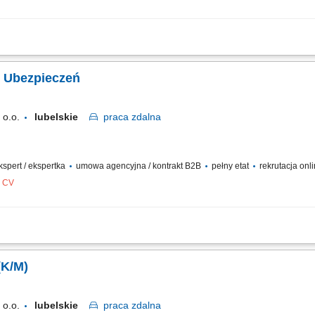
 klientów w zakresie produktów ubezpieczeniowych. Rozbudowa własnego portfe
ywanie indywidualnych rozwiązań ubezpieczeniowych. Budowanie pozycji zaufanego
. Ubezpieczeń
o.o.
lubelskie
praca
zdalna
ekspert / ekspertka
umowa agencyjna / kontrakt B2B
pełny etat
rekrutacja onl
z CV
y z obecnymi klientami oraz pozyskiwanie nowych odbiorców usług. Doradztwo w 
 długofalowych relacji oraz dopasowywanie rozwiązań do potrzeb klientów. Rozwija
(K/M)
o.o.
lubelskie
praca
zdalna