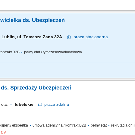
anie relacji z klientami; Analiza potrzeb klientów i dobór odpowiednich rozwiąz
snego portfela klientów; Aktywne pozyskiwanie nowych kontaktów biznesowych; Real
awicielka ds. Ubezpieczeń
Lublin, ul. Tomasza Zana 32A
praca
stacjonarna
ontrakt B2B
pełny etat / tymczasowa/dodatkowa
snego biznesu przy wsparciu solidnej marki, pozyskiwanie Klientów, sprzedaż ub
ka ds. Sprzedaży Ubezpieczeń
o.o.
lubelskie
praca
zdalna
ekspert / ekspertka
umowa agencyjna / kontrakt B2B
pełny etat
rekrutacja onl
z CV