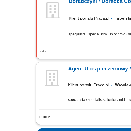
Doradczyni / Doradca U
Klient portalu Praca.pl
lubels
specjalista / specjalistka junior / mid / 
7 dni
Aktywne pozyskiwanie klientów i sprz
sprzedażowych. Analiza potrzeb klien
Agent Ubezpieczeniowy 
Klient portalu Praca.pl
Wrocł
specjalista / specjalistka junior / mid
u
19 godz.
Budowanie i pozyskiwanie własnego por
spotkań handlowych w formie online i s