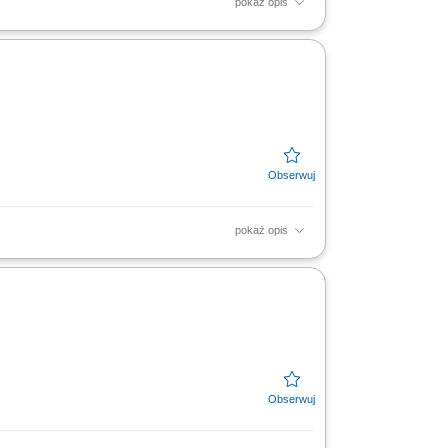
pokaż opis
związań ubezpieczeniowych; Prowadzenie
kiej jakości...
pokaż opis
ie dla nich dedykowanych rozwiązań
erowanie leadów i...