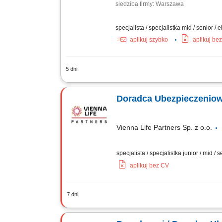
siedziba firmy: Warszawa
specjalista / specjalistka mid / senior / 
aplikuj szybko
aplikuj be
5 dni
Opis stanowiska: Aktywna obsługa i cr
komunikacyjne, firmowe) Koncentracja 
Doradca Ubezpieczenio
Vienna Life Partners Sp. z o.o.
specjalista / specjalistka junior / mid / 
aplikuj bez CV
7 dni
Twój zakres obowiązków: Będziesz akt
Będziesz przygotowywać oferty ubezpie