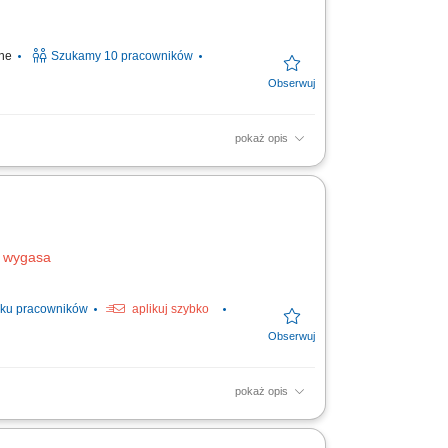
ine
Szukamy 10 pracowników
pokaż opis
my ubezpieczeń (życiowe, majątkowe,
e nowych klientów i...
i wygasa
lku pracowników
aplikuj szybko
pokaż opis
ieczenia na życie, majątkowe, grupowe).
ientom jak...