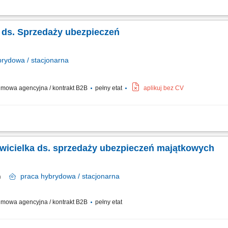
tfela klientów oraz relacji biznesowych; Analiza potrzeb klientów oraz dobór ro
tacjonarnej; Realizacja indywidualnych celów sprzedażowych przy zachowaniu wyso
ta ds. Sprzedaży ubezpieczeń
rydowa / stacjonarna
mowa agencyjna / kontrakt B2B
pełny etat
aplikuj bez CV
ałych więzi biznesowych. Dokonywanie audytu potrzeb klientów oraz projektowan
enie prezentacji i konsultacji w trybie online oraz stacjonarnie. Samodzielne gen
awicielka ds. sprzedaży ubezpieczeń majątkowych
in
praca
hybrydowa / stacjonarna
mowa agencyjna / kontrakt B2B
pełny etat