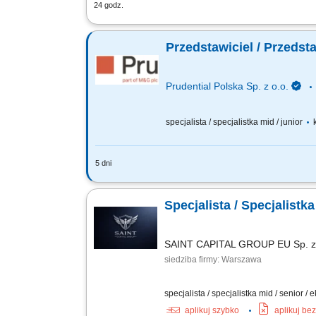
24 godz.
Zakres obowiązków: Budowanie i rozwij
online i stacjonarnych; Rozwijanie wła
Przedstawiciel / Przedst
Prudential Polska Sp. z o.o.
specjalista / specjalistka mid / junior
k
5 dni
Twój zakres obowiązków: budowanie wła
aktywności i kalendarza spotkań.
Specjalista / Specjalist
SAINT CAPITAL GROUP EU Sp. z 
siedziba firmy: Warszawa
specjalista / specjalistka mid / senior / 
aplikuj szybko
aplikuj be