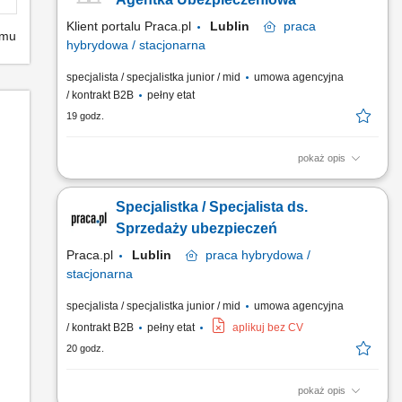
Klient portalu Praca.pl
Lublin
praca
emu
hybrydowa / stacjonarna
specjalista / specjalistka junior / mid
umowa agencyjna
/ kontrakt B2B
pełny etat
19 godz.
pokaż opis
Budowanie i pozyskiwanie własnego portfela klientów oraz
relacji biznesowych; Analiza potrzeb klientów oraz dobór
Specjalistka / Specjalista ds.
rozwiązań ubezpieczeniowych; Prowadzenie spotkań
handlowych w formie online i stacjonarnej; Realizacja
Sprzedaży ubezpieczeń
indywidualnych celów sprzedażowych przy zachowaniu
Praca.pl
Lublin
praca
hybrydowa /
wysokiej jakości...
stacjonarna
specjalista / specjalistka junior / mid
umowa agencyjna
/ kontrakt B2B
pełny etat
aplikuj bez CV
20 godz.
pokaż opis