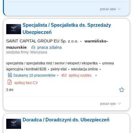
pokaż opis
Twój zakres obowiązków: budowanie własnego biznesu przy wsparciu
solidnej marki, pozyskiwanie Klientów, sprzedaż ubezpieczeń na życie,
Specjalista / Specjalistka ds. Sprzedaży
organizacja własnej aktywności i kalendarza spotkań.
Ubezpieczeń
SAINT CAPITAL GROUP EU Sp. z o.o.
warmińsko-
mazurskie
praca
zdalna
siedziba firmy: Warszawa
specjalista / specjalistka mid / senior / ekspert / ekspertka
umowa
agencyjna / kontrakt B2B
pełny etat
rekrutacja online
Szukamy 10 pracowników
aplikuj szybko
aplikuj bez CV
3 dni
pokaż opis
Opis stanowiska: Kompleksowa obsługa klientów w zakresie produktów
ubezpieczeniowych. Rozbudowa własnego portfela oraz aktywne
Doradca / Doradczyni ds. Ubezpieczeń
pozyskiwanie nowych klientów. Analiza potrzeb i przygotowywanie
indywidualnych rozwiązań ubezpieczeniowych. Budowanie pozycji
zaufanego doradcy na lokalnym rynku.