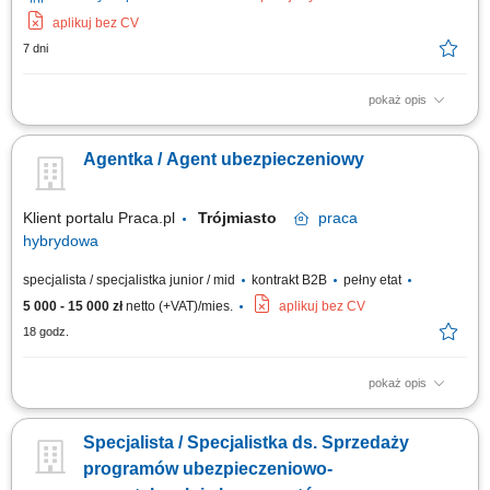
aplikuj bez CV
7 dni
pokaż opis
Opis stanowiska: Aktywna obsługa i cross-selling w ramach własnego
portfela klientów; Doradztwo w zakresie pełnej gamy ubezpieczeń
Agentka / Agent ubezpieczeniowy
(życiowe, majątkowe, komunikacyjne, firmowe) Koncentracja na
budowaniu długofalowych relacji w obszarze ubezpieczeń na życie;
Pozyskiwanie nowych klientów i...
Klient portalu Praca.pl
Trójmiasto
praca
hybrydowa
specjalista / specjalistka junior / mid
kontrakt B2B
pełny etat
5 000 - 15 000 zł
netto (+VAT)/mies.
aplikuj bez CV
18 godz.
pokaż opis
budowanie i rozwijanie relacji z klientami, analiza potrzeb klientów oraz
dobór odpowiednich rozwiązań ubezpieczeniowych, prowadzenie
Specjalista / Specjalistka ds. Sprzedaży
rozmów sprzedażowych i prezentowanie ofert, rozwijanie własnej bazy
klientów, dbanie o wysoką jakość obsługi oraz długofalową współpracę,
programów ubezpieczeniowo-
realizacja...