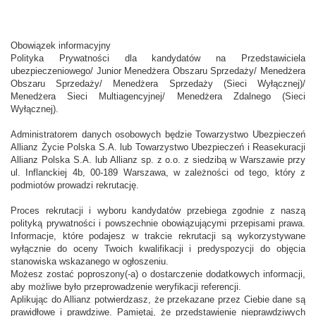
Obowiązek informacyjny
Polityka Prywatności dla kandydatów na Przedstawiciela
ubezpieczeniowego/ Junior Menedżera Obszaru Sprzedaży/ Menedżera
Obszaru Sprzedaży/ Menedżera Sprzedaży (Sieci Wyłącznej)/
Menedżera Sieci Multiagencyjnej/ Menedżera Zdalnego (Sieci
Wyłącznej).
Administratorem danych osobowych będzie Towarzystwo Ubezpieczeń
Allianz Życie Polska S.A. lub Towarzystwo Ubezpieczeń i Reasekuracji
Allianz Polska S.A. lub Allianz sp. z o.o. z siedzibą w Warszawie przy
ul. Inflanckiej 4b, 00-189 Warszawa, w zależności od tego, który z
podmiotów prowadzi rekrutację.
Proces rekrutacji i wyboru kandydatów przebiega zgodnie z naszą
polityką prywatności i powszechnie obowiązującymi przepisami prawa.
Informacje, które podajesz w trakcie rekrutacji są wykorzystywane
wyłącznie do oceny Twoich kwalifikacji i predyspozycji do objęcia
stanowiska wskazanego w ogłoszeniu.
Możesz zostać poproszony(-a) o dostarczenie dodatkowych informacji,
aby możliwe było przeprowadzenie weryfikacji referencji.
Aplikując do Allianz potwierdzasz, że przekazane przez Ciebie dane są
prawidłowe i prawdziwe. Pamiętaj, że przedstawienie nieprawdziwych