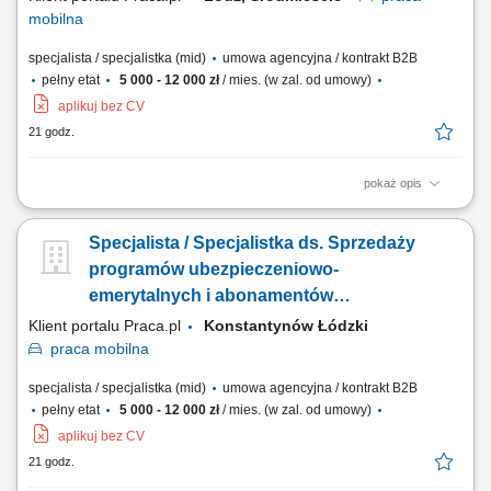
mobilna
specjalista / specjalistka (mid)
umowa agencyjna / kontrakt B2B
pełny etat
5 000 - 12 000 zł
/ mies. (w zal. od umowy)
aplikuj bez CV
21 godz.
pokaż opis
Kreowanie propozycji dopasowanych do indywidualnych oczekiwań i
celów finansowych odbiorców. Kompleksowa opieka nad portfelem
Specjalista / Specjalistka ds. Sprzedaży
abonentów medycznych oraz uczestników programów
ubezpieczeniowo-emerytalnych. Aktywne pozyskiwanie partnerów
programów ubezpieczeniowo-
biznesowych i inicjowanie spotkań o charakterze...
emerytalnych i abonamentów
medycznych
Klient portalu Praca.pl
Konstantynów Łódzki
praca
mobilna
specjalista / specjalistka (mid)
umowa agencyjna / kontrakt B2B
pełny etat
5 000 - 12 000 zł
/ mies. (w zal. od umowy)
aplikuj bez CV
21 godz.