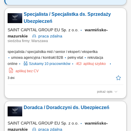
Twój zakres obowiązków: budowanie własnego biznesu przy wsparciu
solidnej marki, pozyskiwanie Klientów, sprzedaż ubezpieczeń na życie,
Specjalista / Specjalistka ds. Sprzedaży
organizacja własnej aktywności i kalendarza spotkań.
Ubezpieczeń
SAINT CAPITAL GROUP EU Sp. z o.o.
warmińsko-
mazurskie
praca
zdalna
siedziba firmy: Warszawa
specjalista / specjalistka mid / senior / ekspert / ekspertka
umowa agencyjna / kontrakt B2B
pełny etat
rekrutacja
online
Szukamy 10 pracowników
aplikuj szybko
aplikuj bez CV
3 dni
pokaż opis
Opis stanowiska: Kompleksowa obsługa klientów w zakresie produktów
ubezpieczeniowych. Rozbudowa własnego portfela oraz aktywne
Doradca / Doradczyni ds. Ubezpieczeń
pozyskiwanie nowych klientów. Analiza potrzeb i przygotowywanie
indywidualnych rozwiązań ubezpieczeniowych. Budowanie pozycji
zaufanego doradcy na lokalnym rynku.
SAINT CAPITAL GROUP EU Sp. z o.o.
warmińsko-
mazurskie
praca
zdalna