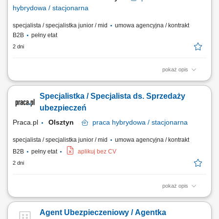
hybrydowa / stacjonarna
specjalista / specjalistka junior / mid
umowa agencyjna / kontrakt
B2B
pełny etat
2 dni
pokaż opis
Zakres obowiązków: Budowanie i rozwijanie relacji z klientami; Analiza
potrzeb klientów i dobór odpowiednich rozwiązań ubezpieczeniowych;
Specjalistka / Specjalista ds. Sprzedaży
Prowadzenie spotkań online i stacjonarnych; Rozwijanie własnego
portfela klientów; Aktywne pozyskiwanie nowych kontaktów
ubezpieczeń
biznesowych; Realizacja...
Praca.pl
Olsztyn
praca
hybrydowa / stacjonarna
specjalista / specjalistka junior / mid
umowa agencyjna / kontrakt
B2B
pełny etat
aplikuj bez CV
2 dni
pokaż opis
Zadania Tworzenie i pielęgnowanie trwałych więzi biznesowych.
Dokonywanie audytu potrzeb klientów oraz projektowanie dla nich
Agent Ubezpieczeniowy / Agentka
dedykowanych rozwiązań polisowych. Organizowanie oraz