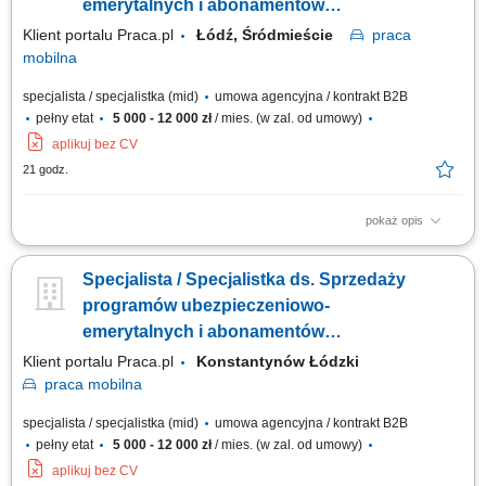
emerytalnych i abonamentów
medycznych
Klient portalu Praca.pl
Łódź, Śródmieście
praca
mobilna
specjalista / specjalistka (mid)
umowa agencyjna / kontrakt B2B
pełny etat
5 000 - 12 000 zł
/ mies. (w zal. od umowy)
aplikuj bez CV
21 godz.
pokaż opis
Kreowanie propozycji dopasowanych do indywidualnych oczekiwań i
celów finansowych odbiorców. Kompleksowa opieka nad portfelem
Specjalista / Specjalistka ds. Sprzedaży
abonentów medycznych oraz uczestników programów ubezpieczeniowo-
emerytalnych. Aktywne pozyskiwanie partnerów biznesowych i
programów ubezpieczeniowo-
inicjowanie spotkań o charakterze...
emerytalnych i abonamentów
medycznych
Klient portalu Praca.pl
Konstantynów Łódzki
praca
mobilna
specjalista / specjalistka (mid)
umowa agencyjna / kontrakt B2B
pełny etat
5 000 - 12 000 zł
/ mies. (w zal. od umowy)
aplikuj bez CV