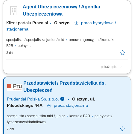
Dokonywanie audytu potrzeb klientów oraz projektowanie dla nich
Agent Ubezpieczeniowy / Agentka
dedykowanych rozwiązań polisowych. Organizowanie oraz prowadzenie
prezentacji i konsultacji w trybie online oraz stacjonarnie. Samodzielne
Ubezpieczeniowa
generowanie leadów i...
Klient portalu Praca.pl
Olsztyn
praca
hybrydowa /
stacjonarna
specjalista / specjalistka junior / mid
umowa agencyjna / kontrakt
B2B
pełny etat
2 dni
pokaż opis
Budowanie i pozyskiwanie własnego portfela klientów oraz relacji
biznesowych; Analiza potrzeb klientów oraz dobór rozwiązań
Przedstawiciel / Przedstawicielka ds.
ubezpieczeniowych; Prowadzenie spotkań handlowych w formie online i
stacjonarnej; Realizacja indywidualnych celów sprzedażowych przy
Ubezpieczeń
zachowaniu wysokiej jakości...
Prudential Polska Sp. z o.o.
Olsztyn, ul.
Piłsudskiego 44A
praca
stacjonarna
specjalista / specjalistka mid / junior
kontrakt B2B
pełny etat /
tymczasowa/dodatkowa
7 dni