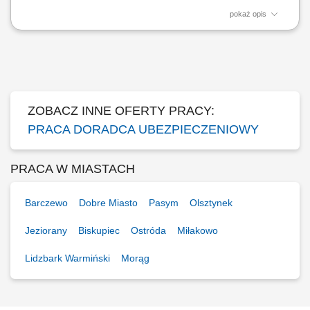
pokaż opis
Kreowanie propozycji dopasowanych do indywidualnych oczekiwań i
celów finansowych odbiorców. Kompleksowa opieka nad portfelem
abonentów medycznych oraz uczestników programów
ubezpieczeniowo-emerytalnych. Aktywne pozyskiwanie partnerów
biznesowych i inicjowanie spotkań o charakterze...
ZOBACZ INNE OFERTY PRACY:
PRACA DORADCA UBEZPIECZENIOWY
PRACA W MIASTACH
Barczewo
Dobre Miasto
Pasym
Olsztynek
Jeziorany
Biskupiec
Ostróda
Miłakowo
Lidzbark Warmiński
Morąg