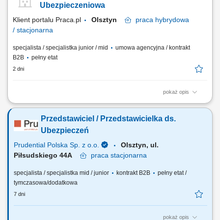
prowadzenie prezentacji i konsultacji w trybie online oraz stacjonarnie.
Ubezpieczeniowa
Samodzielne generowanie leadów i...
Klient portalu Praca.pl
Olsztyn
praca
hybrydowa
/ stacjonarna
specjalista / specjalistka junior / mid
umowa agencyjna / kontrakt
B2B
pełny etat
2 dni
pokaż opis
Budowanie i pozyskiwanie własnego portfela klientów oraz relacji
biznesowych; Analiza potrzeb klientów oraz dobór rozwiązań
Przedstawiciel / Przedstawicielka ds.
ubezpieczeniowych; Prowadzenie spotkań handlowych w formie online
i stacjonarnej; Realizacja indywidualnych celów sprzedażowych przy
Ubezpieczeń
zachowaniu wysokiej jakości...
Prudential Polska Sp. z o.o.
Olsztyn, ul.
Piłsudskiego 44A
praca
stacjonarna
specjalista / specjalistka mid / junior
kontrakt B2B
pełny etat /
tymczasowa/dodatkowa
7 dni
pokaż opis