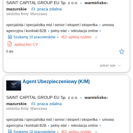
SAINT CAPITAL GROUP EU Sp. z o.o.
warmińsko-
mazurskie
praca
zdalna
siedziba firmy: Warszawa
specjalista / specjalistka mid / senior / ekspert / ekspertka
umowa
agencyjna / kontrakt B2B
pełny etat
rekrutacja online
Szukamy 10 pracowników
aplikuj szybko
aplikuj bez CV
5 dni
pokaż opis
Opis stanowiska: Rozwijanie współpracy z obecnymi klientami oraz
pozyskiwanie nowych odbiorców usług. Doradztwo w zakresie
Agent Ubezpieczeniowy (K/M)
ubezpieczeń na życie, majątkowych, komunikacyjnych i dla firm.
Budowanie długofalowych relacji oraz dopasowywanie rozwiązań do
potrzeb klientów. Rozwijanie własnego...
SAINT CAPITAL GROUP EU Sp. z o.o.
warmińsko-
mazurskie
praca
zdalna
siedziba firmy: Warszawa
specjalista / specjalistka mid / senior / ekspert / ekspertka
umowa
agencyjna / kontrakt B2B
pełny etat
rekrutacja online
Szukamy 10 pracowników
aplikuj szybko