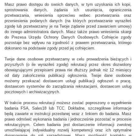
Masz prawo dostępu do swoich danych, w tym uzyskania ich kopii,
sprostowania danych, żądania ich usunięcia, ograniczenia
przetwarzania, wniesienia sprzeciwu wobec przetwarzania oraz
przeniesienia podanych danych (na których przetwarzanie wyraziłeś
zgodę lub przetwarzamy je na Twoje żądanie przed zawarciem umowy)
do innego administratora danych. Masz także prawo wniesienia skargi
do Prezesa Urzędu Ochrony Danych Osobowych. Cofnięcie zgody
pozostaje bez wpływu na zgodność z prawem przetwarzania, którego
dokonano na podstawie zgody przed jej cofnięciem.
Twoje dane osobowe przetwarzamy w celu prowadzenia bieżących i
przyszłych (o ile wyraziłeś zgodę) rekrutacji przez okres dozwolony
obowiązującymi przepisami prawa nie dłuższy jednak niż 12 miesięcy
od daty zakończenia publikacji ogłoszenia. Twoje dane osobowe
możemy przekazać dostawcom usługi publikacji ogłoszeń o pracę,
dostawcom systemów do zarządzania rekrutacjami, dostawcom usług
pocztowych i archiwizacyjnych.
W trakcie procesu rekrutacji możesz zostać poproszony o wypełnienie
badania FSA, Sales18 lub TCC. Dokładne, szczegółowe informacje
będą zawarte w instrukcji przesłanej wraz z linkiem do badania. Masz
prawo odmówić wykonania badania i jednocześnie pozostać w procesie
rekrutacyjnym. Celem badania jest dostarczenie informacji zwrotnej
umożliwiającej indywidualny rozwój kompetencji oraz ich optymalne
dopasowanie do roli sprzedażowej. Masz możliwość kontaktu w