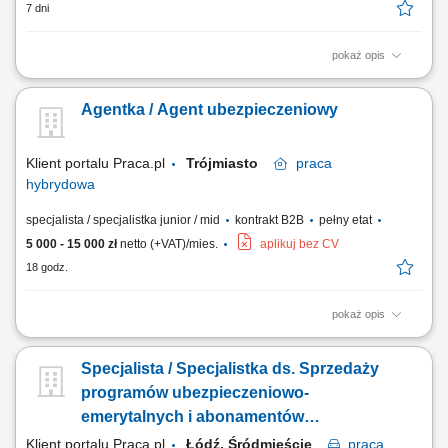
7 dni
pokaż opis
Opis stanowiska: Aktywna obsługa i cross-selling w ramach własnego
portfela klientów; Doradztwo w zakresie pełnej gamy ubezpieczeń
Agentka / Agent ubezpieczeniowy
(życiowe, majątkowe, komunikacyjne, firmowe) Koncentracja na
budowaniu długofalowych relacji w obszarze ubezpieczeń na życie;
Pozyskiwanie nowych klientów i...
Klient portalu Praca.pl
Trójmiasto
praca
hybrydowa
specjalista / specjalistka junior / mid
kontrakt B2B
pełny etat
5 000 - 15 000 zł
netto (+VAT)/mies.
aplikuj bez CV
18 godz.
pokaż opis
budowanie i rozwijanie relacji z klientami, analiza potrzeb klientów oraz
dobór odpowiednich rozwiązań ubezpieczeniowych, prowadzenie
Specjalista / Specjalistka ds. Sprzedaży
rozmów sprzedażowych i prezentowanie ofert, rozwijanie własnej bazy
klientów, dbanie o wysoką jakość obsługi oraz długofalową współpracę,
programów ubezpieczeniowo-
realizacja...
emerytalnych i abonamentów
medycznych
Klient portalu Praca.pl
Łódź, Śródmieście
praca