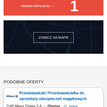
1
Aktualne oferty pracy
ZOBACZ NA MAPIE
PODOBNE OFERTY
Przedstawiciel / Przedstawicielka ds.
sprzedaży ubezpieczeń majątkowych
TUiR Allianz Polska S.A.
Olsztyn
praca