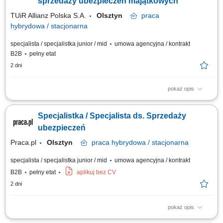
sprzedaży ubezpieczeń majątkowych
TUiR Allianz Polska S.A.
Olsztyn
praca
hybrydowa / stacjonarna
specjalista / specjalistka junior / mid
umowa agencyjna / kontrakt
B2B
pełny etat
2 dni
pokaż opis
Zakres obowiązków: Budowanie i rozwijanie relacji z klientami; Analiza
potrzeb klientów i dobór odpowiednich rozwiązań ubezpieczeniowych;
Specjalistka / Specjalista ds. Sprzedaży
Prowadzenie spotkań online i stacjonarnych; Rozwijanie własnego
portfela klientów; Aktywne pozyskiwanie nowych kontaktów biznesowych;
ubezpieczeń
Realizacja...
Praca.pl
Olsztyn
praca
hybrydowa / stacjonarna
specjalista / specjalistka junior / mid
umowa agencyjna / kontrakt
B2B
pełny etat
aplikuj bez CV
2 dni
pokaż opis
Zadania Tworzenie i pielęgnowanie trwałych więzi biznesowych.