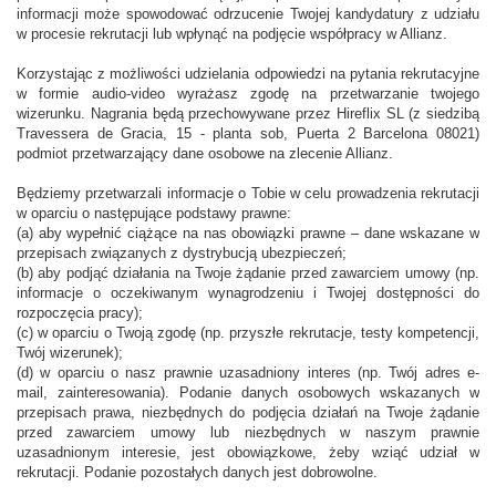
informacji może spowodować odrzucenie Twojej kandydatury z udziału
w procesie rekrutacji lub wpłynąć na podjęcie współpracy w Allianz.
Korzystając z możliwości udzielania odpowiedzi na pytania rekrutacyjne
w formie audio-video wyrażasz zgodę na przetwarzanie twojego
wizerunku. Nagrania będą przechowywane przez Hireflix SL (z siedzibą
Travessera de Gracia, 15 - planta sob, Puerta 2 Barcelona 08021)
podmiot przetwarzający dane osobowe na zlecenie Allianz.
Będziemy przetwarzali informacje o Tobie w celu prowadzenia rekrutacji
w oparciu o następujące podstawy prawne:
(a) aby wypełnić ciążące na nas obowiązki prawne – dane wskazane w
przepisach związanych z dystrybucją ubezpieczeń;
(b) aby podjąć działania na Twoje żądanie przed zawarciem umowy (np.
informacje o oczekiwanym wynagrodzeniu i Twojej dostępności do
rozpoczęcia pracy);
(c) w oparciu o Twoją zgodę (np. przyszłe rekrutacje, testy kompetencji,
Twój wizerunek);
(d) w oparciu o nasz prawnie uzasadniony interes (np. Twój adres e-
mail, zainteresowania). Podanie danych osobowych wskazanych w
przepisach prawa, niezbędnych do podjęcia działań na Twoje żądanie
przed zawarciem umowy lub niezbędnych w naszym prawnie
uzasadnionym interesie, jest obowiązkowe, żeby wziąć udział w
rekrutacji. Podanie pozostałych danych jest dobrowolne.