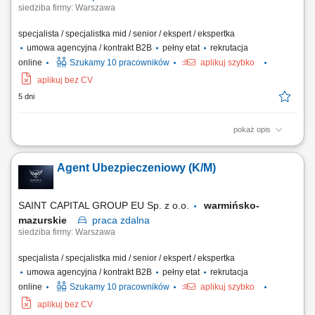
siedziba firmy: Warszawa
specjalista / specjalistka mid / senior / ekspert / ekspertka
umowa agencyjna / kontrakt B2B
pełny etat
rekrutacja
online
Szukamy 10 pracowników
aplikuj szybko
aplikuj bez CV
5 dni
pokaż opis
Opis stanowiska: Rozwijanie współpracy z obecnymi klientami oraz
pozyskiwanie nowych odbiorców usług. Doradztwo w zakresie
Agent Ubezpieczeniowy (K/M)
ubezpieczeń na życie, majątkowych, komunikacyjnych i dla firm.
Budowanie długofalowych relacji oraz dopasowywanie rozwiązań do
potrzeb klientów. Rozwijanie własnego...
SAINT CAPITAL GROUP EU Sp. z o.o.
warmińsko-
mazurskie
praca
zdalna
siedziba firmy: Warszawa
specjalista / specjalistka mid / senior / ekspert / ekspertka
umowa agencyjna / kontrakt B2B
pełny etat
rekrutacja
online
Szukamy 10 pracowników
aplikuj szybko
aplikuj bez CV