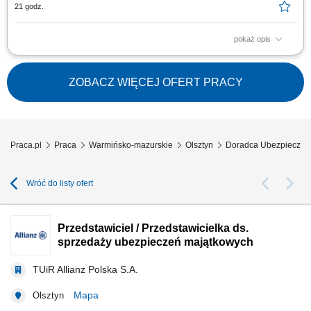
21 godz.
pokaż opis
Kreowanie propozycji dopasowanych do indywidualnych oczekiwań i
celów finansowych odbiorców. Kompleksowa opieka nad portfelem
abonentów medycznych oraz uczestników programów ubezpieczeniowo-
ZOBACZ WIĘCEJ OFERT PRACY
emerytalnych. Aktywne pozyskiwanie partnerów biznesowych i
inicjowanie spotkań o charakterze...
Praca.pl
Praca
Warmińsko-mazurskie
Olsztyn
Doradca Ubezpieczeni
Wróć do listy ofert
Przedstawiciel / Przedstawicielka ds.
sprzedaży ubezpieczeń majątkowych
TUiR Allianz Polska S.A.
Mapa
Olsztyn