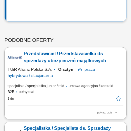
PODOBNE OFERTY
Przedstawiciel / Przedstawicielka ds.
sprzedaży ubezpieczeń majątkowych
TUiR Allianz Polska S.A.
Olsztyn
praca
hybrydowa / stacjonarna
specjalista / specjalistka junior / mid
umowa agencyjna / kontrakt
B2B
pełny etat
1 dni
pokaż opis
Zakres obowiązków: Budowanie i rozwijanie relacji z klientami; Analiza
potrzeb klientów i dobór odpowiednich rozwiązań ubezpieczeniowych;
Specjalistka / Specjalista ds. Sprzedaży
Prowadzenie spotkań online i stacjonarnych; Rozwijanie własnego