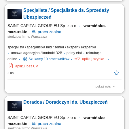
Budowanie i pozyskiwanie własnego portfela klientów oraz relacji
biznesowych; Analiza potrzeb klientów oraz dobór rozwiązań
Specjalista / Specjalistka ds. Sprzedaży
ubezpieczeniowych; Prowadzenie spotkań handlowych w formie online
i stacjonarnej; Realizacja indywidualnych celów sprzedażowych przy
Ubezpieczeń
zachowaniu wysokiej jakości...
SAINT CAPITAL GROUP EU Sp. z o.o.
warmińsko-
mazurskie
praca
zdalna
siedziba firmy: Warszawa
specjalista / specjalistka mid / senior / ekspert / ekspertka
umowa agencyjna / kontrakt B2B
pełny etat
rekrutacja
online
Szukamy 10 pracowników
aplikuj szybko
aplikuj bez CV
2 dni
pokaż opis
Opis stanowiska: Kompleksowa obsługa klientów w zakresie produktów
ubezpieczeniowych. Rozbudowa własnego portfela oraz aktywne
Doradca / Doradczyni ds. Ubezpieczeń
pozyskiwanie nowych klientów. Analiza potrzeb i przygotowywanie
indywidualnych rozwiązań ubezpieczeniowych. Budowanie pozycji
zaufanego doradcy na lokalnym rynku.
SAINT CAPITAL GROUP EU Sp. z o.o.
warmińsko-
mazurskie
praca
zdalna
siedziba firmy: Warszawa