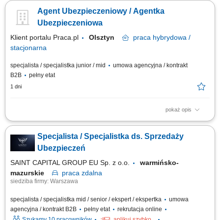
Dokonywanie audytu potrzeb klientów oraz projektowanie dla nich
Agent Ubezpieczeniowy / Agentka
dedykowanych rozwiązań polisowych. Organizowanie oraz prowadzenie
prezentacji i konsultacji w trybie online oraz stacjonarnie. Samodzielne
Ubezpieczeniowa
generowanie leadów i...
Klient portalu Praca.pl
Olsztyn
praca
hybrydowa /
stacjonarna
specjalista / specjalistka junior / mid
umowa agencyjna / kontrakt
B2B
pełny etat
1 dni
pokaż opis
Budowanie i pozyskiwanie własnego portfela klientów oraz relacji
biznesowych; Analiza potrzeb klientów oraz dobór rozwiązań
Specjalista / Specjalistka ds. Sprzedaży
ubezpieczeniowych; Prowadzenie spotkań handlowych w formie online i
stacjonarnej; Realizacja indywidualnych celów sprzedażowych przy
Ubezpieczeń
zachowaniu wysokiej jakości...
SAINT CAPITAL GROUP EU Sp. z o.o.
warmińsko-
mazurskie
praca
zdalna
siedziba firmy: Warszawa
specjalista / specjalistka mid / senior / ekspert / ekspertka
umowa
agencyjna / kontrakt B2B
pełny etat
rekrutacja online
Szukamy 10 pracowników
aplikuj szybko