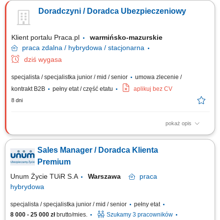
klientów i oferować im produkty ubezpieczeniowe (ubezpieczenia na
Doradczyni / Doradca Ubezpieczeniowy
życie, majątkowe, grupowe). Będziesz przygotowywać oferty
ubezpieczeniowe i prowadzić spotkania z klientami. Twoim zadaniem
będzie doradzanie klientom jak...
Klient portalu Praca.pl
warmińsko-mazurskie
praca
zdalna / hybrydowa / stacjonarna
dziś wygasa
specjalista / specjalistka junior / mid / senior
umowa zlecenie /
kontrakt B2B
pełny etat / część etatu
aplikuj bez CV
8 dni
pokaż opis
Aktywne pozyskiwanie klientów i sprzedaż produktów
ubezpieczeniowych (na życie, majątkowych, grupowych).
Sales Manager / Doradca Klienta
Przygotowywanie ofert i prowadzenie spotkań sprzedażowych. Analiza
potrzeb klienta i rekomendowanie dopasowanych rozwiązań. Budowanie
Premium
długofalowych relacji i opieka posprzedażowa....
Unum Życie TUiR S.A
Warszawa
praca
hybrydowa
specjalista / specjalistka junior / mid / senior
pełny etat
8 000 - 25 000 zł
brutto/mies.
Szukamy 3 pracowników