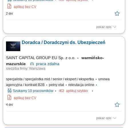
aplikuj bez CV
2 dni
pokaż opis
Opis stanowiska: Kompleksowa obsługa klientów w zakresie produktów
ubezpieczeniowych. Rozbudowa własnego portfela oraz aktywne
Doradca / Doradczyni ds. Ubezpieczeń
pozyskiwanie nowych klientów. Analiza potrzeb i przygotowywanie
indywidualnych rozwiązań ubezpieczeniowych. Budowanie pozycji
zaufanego doradcy na lokalnym rynku.
SAINT CAPITAL GROUP EU Sp. z o.o.
warmińsko-
mazurskie
praca
zdalna
siedziba firmy: Warszawa
specjalista / specjalistka mid / senior / ekspert / ekspertka
umowa
agencyjna / kontrakt B2B
pełny etat
rekrutacja online
Szukamy 10 pracowników
aplikuj szybko
aplikuj bez CV
4 dni
pokaż opis
Opis stanowiska: Rozwijanie współpracy z obecnymi klientami oraz