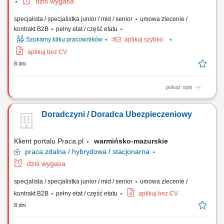
dziś wygasa
specjalista / specjalistka junior / mid / senior
umowa zlecenie /
kontrakt B2B
pełny etat / część etatu
Szukamy kilku pracowników
aplikuj szybko
aplikuj bez CV
8 dni
pokaż opis
Twój zakres obowiązków: Będziesz aktywnie poszukiwać nowych
klientów i oferować im produkty ubezpieczeniowe (ubezpieczenia na
Doradczyni / Doradca Ubezpieczeniowy
życie, majątkowe, grupowe). Będziesz przygotowywać oferty
ubezpieczeniowe i prowadzić spotkania z klientami. Twoim zadaniem
będzie doradzanie klientom jak...
Klient portalu Praca.pl
warmińsko-mazurskie
praca
zdalna / hybrydowa / stacjonarna
dziś wygasa
specjalista / specjalistka junior / mid / senior
umowa zlecenie /
kontrakt B2B
pełny etat / część etatu
aplikuj bez CV
8 dni