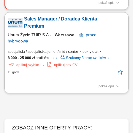
pokaż opis
Aktywne pozyskiwanie klientów i sprzedaż produktów
ubezpieczeniowych (na życie, majątkowych, grupowych).
Sales Manager / Doradca Klienta
Przygotowywanie ofert i prowadzenie spotkań sprzedażowych. Analiza
potrzeb klienta i rekomendowanie dopasowanych rozwiązań.
Premium
Budowanie długofalowych relacji i opieka posprzedażowa....
Unum Życie TUiR S.A
Warszawa
praca
hybrydowa
specjalista / specjalistka junior / mid / senior
pełny etat
8 000 - 25 000 zł
brutto/mies.
Szukamy 3 pracowników
aplikuj szybko
aplikuj bez CV
15 godz.
pokaż opis
Co będziesz robić? prowadzić spotkania z klientami indywidualnymi i
biznesowymi; analizować potrzeby klientów i dobierać rozwiązania
finansowe; rozwijać własny portfel klientów; budować długofalowe
relacje oparte na zaufaniu; rozwijać własny biznes pod marką Unum;
Kogo szukamy? osób...
ZOBACZ INNE OFERTY PRACY: