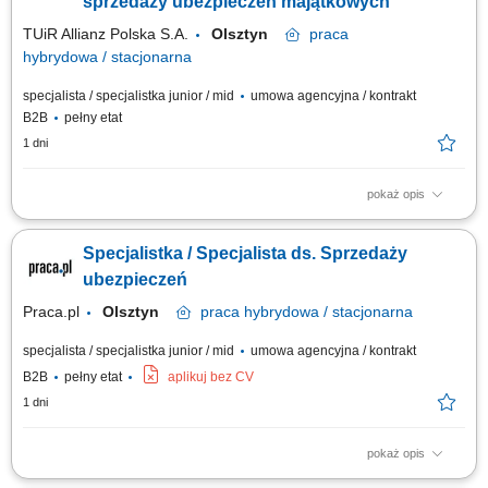
sprzedaży ubezpieczeń majątkowych
TUiR Allianz Polska S.A.
Olsztyn
praca
hybrydowa / stacjonarna
specjalista / specjalistka junior / mid
umowa agencyjna / kontrakt
B2B
pełny etat
1 dni
pokaż opis
Zakres obowiązków: Budowanie i rozwijanie relacji z klientami; Analiza
potrzeb klientów i dobór odpowiednich rozwiązań ubezpieczeniowych;
Specjalistka / Specjalista ds. Sprzedaży
Prowadzenie spotkań online i stacjonarnych; Rozwijanie własnego
portfela klientów; Aktywne pozyskiwanie nowych kontaktów biznesowych;
ubezpieczeń
Realizacja...
Praca.pl
Olsztyn
praca
hybrydowa / stacjonarna
specjalista / specjalistka junior / mid
umowa agencyjna / kontrakt
B2B
pełny etat
aplikuj bez CV
1 dni
pokaż opis
Zadania Tworzenie i pielęgnowanie trwałych więzi biznesowych.