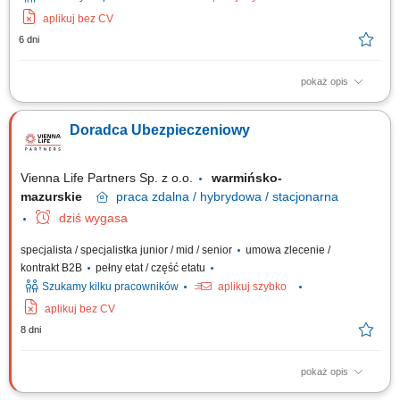
aplikuj bez CV
6 dni
pokaż opis
Opis stanowiska: Aktywna obsługa i cross-selling w ramach własnego
portfela klientów; Doradztwo w zakresie pełnej gamy ubezpieczeń
Doradca Ubezpieczeniowy
(życiowe, majątkowe, komunikacyjne, firmowe) Koncentracja na
budowaniu długofalowych relacji w obszarze ubezpieczeń na życie;
Pozyskiwanie nowych klientów i...
Vienna Life Partners Sp. z o.o.
warmińsko-
mazurskie
praca
zdalna / hybrydowa / stacjonarna
dziś wygasa
specjalista / specjalistka junior / mid / senior
umowa zlecenie /
kontrakt B2B
pełny etat / część etatu
Szukamy kilku pracowników
aplikuj szybko
aplikuj bez CV
8 dni
pokaż opis
Twój zakres obowiązków: Będziesz aktywnie poszukiwać nowych