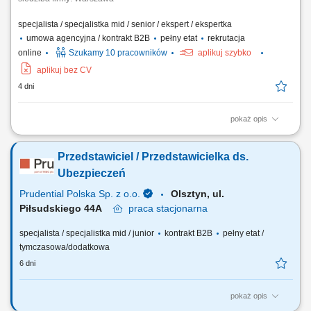
specjalista / specjalistka mid / senior / ekspert / ekspertka
umowa agencyjna / kontrakt B2B
pełny etat
rekrutacja
online
Szukamy 10 pracowników
aplikuj szybko
aplikuj bez CV
4 dni
pokaż opis
Opis stanowiska: Rozwijanie współpracy z obecnymi klientami oraz
pozyskiwanie nowych odbiorców usług. Doradztwo w zakresie
Przedstawiciel / Przedstawicielka ds.
ubezpieczeń na życie, majątkowych, komunikacyjnych i dla firm.
Budowanie długofalowych relacji oraz dopasowywanie rozwiązań do
Ubezpieczeń
potrzeb klientów. Rozwijanie własnego...
Prudential Polska Sp. z o.o.
Olsztyn, ul.
Piłsudskiego 44A
praca
stacjonarna
specjalista / specjalistka mid / junior
kontrakt B2B
pełny etat /
tymczasowa/dodatkowa
6 dni
pokaż opis