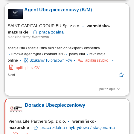
Twój zakres obowiązków: budowanie własnego biznesu przy wsparciu
solidnej marki, pozyskiwanie Klientów, sprzedaż ubezpieczeń na życie,
Agent Ubezpieczeniowy (K/M)
organizacja własnej aktywności i kalendarza spotkań.
SAINT CAPITAL GROUP EU Sp. z o.o.
warmińsko-
mazurskie
praca
zdalna
siedziba firmy: Warszawa
specjalista / specjalistka mid / senior / ekspert / ekspertka
umowa agencyjna / kontrakt B2B
pełny etat
rekrutacja
online
Szukamy 10 pracowników
aplikuj szybko
aplikuj bez CV
6 dni
pokaż opis
Opis stanowiska: Aktywna obsługa i cross-selling w ramach własnego
portfela klientów; Doradztwo w zakresie pełnej gamy ubezpieczeń
Doradca Ubezpieczeniowy
(życiowe, majątkowe, komunikacyjne, firmowe) Koncentracja na
budowaniu długofalowych relacji w obszarze ubezpieczeń na życie;
Pozyskiwanie nowych klientów i...
Vienna Life Partners Sp. z o.o.
warmińsko-
mazurskie
praca
zdalna / hybrydowa / stacjonarna