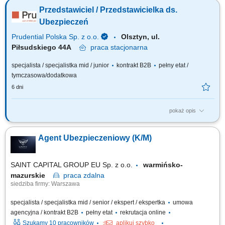
pozyskiwanie nowych odbiorców usług. Doradztwo w zakresie
Przedstawiciel / Przedstawicielka ds.
ubezpieczeń na życie, majątkowych, komunikacyjnych i dla firm.
Budowanie długofalowych relacji oraz dopasowywanie rozwiązań do
Ubezpieczeń
potrzeb klientów. Rozwijanie własnego...
Prudential Polska Sp. z o.o.
Olsztyn, ul.
Piłsudskiego 44A
praca
stacjonarna
specjalista / specjalistka mid / junior
kontrakt B2B
pełny etat /
tymczasowa/dodatkowa
6 dni
pokaż opis
Twój zakres obowiązków: budowanie własnego biznesu przy wsparciu
solidnej marki, pozyskiwanie Klientów, sprzedaż ubezpieczeń na życie,
Agent Ubezpieczeniowy (K/M)
organizacja własnej aktywności i kalendarza spotkań.
SAINT CAPITAL GROUP EU Sp. z o.o.
warmińsko-
mazurskie
praca
zdalna
siedziba firmy: Warszawa
specjalista / specjalistka mid / senior / ekspert / ekspertka
umowa
agencyjna / kontrakt B2B
pełny etat
rekrutacja online
Szukamy 10 pracowników
aplikuj szybko