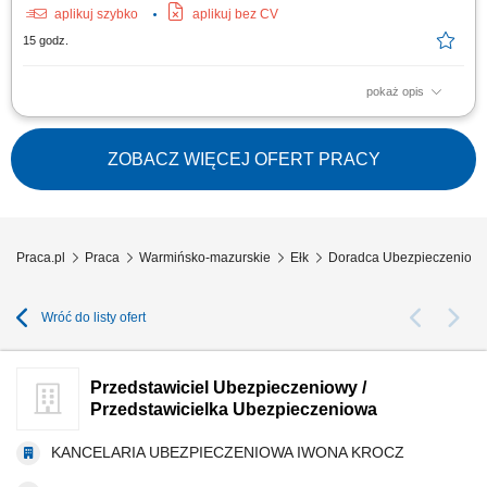
aplikuj szybko
aplikuj bez CV
15 godz.
pokaż opis
Co będziesz robić? prowadzić spotkania z klientami indywidualnymi i
biznesowymi; analizować potrzeby klientów i dobierać rozwiązania
finansowe; rozwijać własny portfel klientów; budować długofalowe relacje
ZOBACZ WIĘCEJ OFERT PRACY
oparte na zaufaniu; rozwijać własny biznes pod marką Unum; Kogo
szukamy? osób...
Praca.pl
Praca
Warmińsko-mazurskie
Ełk
Doradca Ubezpieczeniowy
Wróć do listy ofert
Przedstawiciel Ubezpieczeniowy /
Przedstawicielka Ubezpieczeniowa
KANCELARIA UBEZPIECZENIOWA IWONA KROCZ