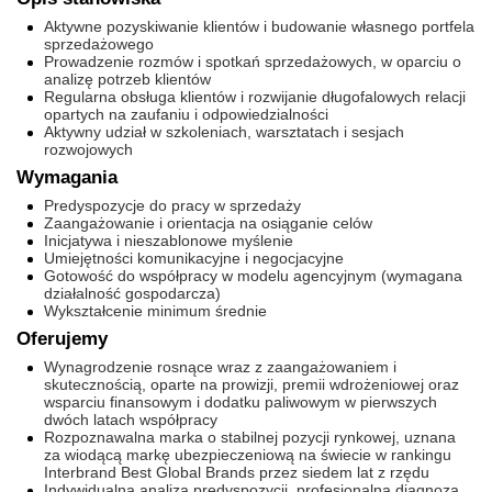
Aktywne pozyskiwanie klientów i budowanie własnego portfela
sprzedażowego
Prowadzenie rozmów i spotkań sprzedażowych, w oparciu o
analizę potrzeb klientów
Regularna obsługa klientów i rozwijanie długofalowych relacji
opartych na zaufaniu i odpowiedzialności
Aktywny udział w szkoleniach, warsztatach i sesjach
rozwojowych
Wymagania
Predyspozycje do pracy w sprzedaży
Zaangażowanie i orientacja na osiąganie celów
Inicjatywa i nieszablonowe myślenie
Umiejętności komunikacyjne i negocjacyjne
Gotowość do współpracy w modelu agencyjnym (wymagana
działalność gospodarcza)
Wykształcenie minimum średnie
Oferujemy
Wynagrodzenie rosnące wraz z zaangażowaniem i
skutecznością, oparte na prowizji, premii wdrożeniowej oraz
wsparciu finansowym i dodatku paliwowym w pierwszych
dwóch latach współpracy
Rozpoznawalna marka o stabilnej pozycji rynkowej, uznana
za wiodącą markę ubezpieczeniową na świecie w rankingu
Interbrand Best Global Brands przez siedem lat z rzędu
Indywidualna analiza predyspozycji, profesjonalna diagnoza