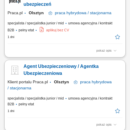
portfela klientów; Aktywne pozyskiwanie nowych kontaktów
ubezpieczeń
biznesowych; Realizacja...
Praca.pl
Olsztyn
praca
hybrydowa / stacjonarna
specjalista / specjalistka junior / mid
umowa agencyjna / kontrakt
B2B
pełny etat
aplikuj bez CV
1 dni
pokaż opis
Zadania Tworzenie i pielęgnowanie trwałych więzi biznesowych.
Dokonywanie audytu potrzeb klientów oraz projektowanie dla nich
Agent Ubezpieczeniowy / Agentka
dedykowanych rozwiązań polisowych. Organizowanie oraz
prowadzenie prezentacji i konsultacji w trybie online oraz stacjonarnie.
Ubezpieczeniowa
Samodzielne generowanie leadów i...
Klient portalu Praca.pl
Olsztyn
praca
hybrydowa
/ stacjonarna
specjalista / specjalistka junior / mid
umowa agencyjna / kontrakt
B2B
pełny etat
1 dni
pokaż opis