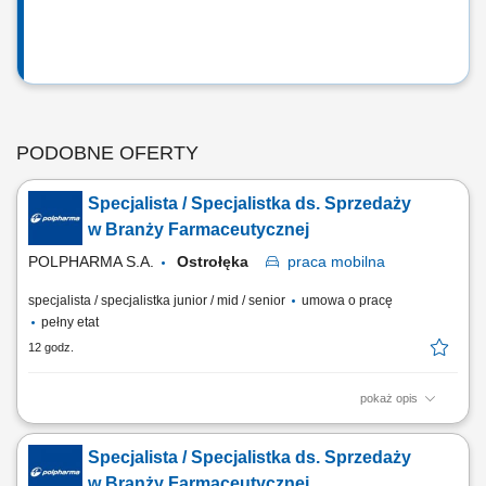
PODOBNE OFERTY
Specjalista / Specjalistka ds. Sprzedaży
w Branży Farmaceutycznej
POLPHARMA S.A.
Ostrołęka
praca
mobilna
specjalista / specjalistka junior / mid / senior
umowa o pracę
pełny etat
12 godz.
pokaż opis
Zakres obowiązków: Aktywna współpraca z farmaceutami i aptekami na
wyznaczonym obszarze. Prezentowanie i promowanie produktów firmy
Specjalista / Specjalistka ds. Sprzedaży
oraz budowanie ich znajomości wśród klientów. Rozwijanie sieci
kontaktów i utrzymywanie trwałych relacji z przedstawicielami aptek.
w Branży Farmaceutycznej