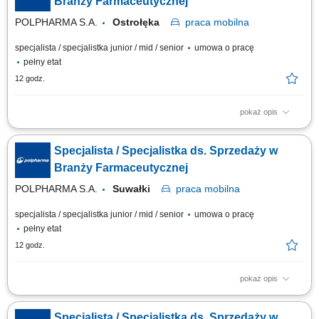
Branży Farmaceutycznej
POLPHARMA S.A.
Ostrołęka
praca
mobilna
specjalista / specjalistka junior / mid / senior
umowa o pracę
pełny etat
12 godz.
pokaż opis
Zakres obowiązków: Aktywna współpraca z farmaceutami i aptekami na
wyznaczonym obszarze. Prezentowanie i promowanie produktów firmy
Specjalista / Specjalistka ds. Sprzedaży w
oraz budowanie ich znajomości wśród klientów. Rozwijanie sieci
kontaktów i utrzymywanie trwałych relacji z przedstawicielami aptek.
Branży Farmaceutycznej
Realizacja planów...
POLPHARMA S.A.
Suwałki
praca
mobilna
specjalista / specjalistka junior / mid / senior
umowa o pracę
pełny etat
12 godz.
pokaż opis
Zakres obowiązków: Aktywna współpraca z farmaceutami i aptekami na
wyznaczonym obszarze. Prezentowanie i promowanie produktów firmy
Specjalista / Specjalistka ds. Sprzedaży w