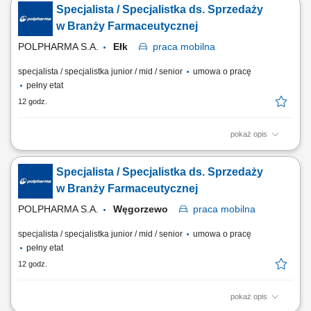
Specjalista / Specjalistka ds. Sprzedaży
oraz budowanie ich znajomości wśród klientów. Rozwijanie sieci
kontaktów i utrzymywanie trwałych relacji z przedstawicielami aptek.
w Branży Farmaceutycznej
Realizacja planów...
POLPHARMA S.A.
Ełk
praca
mobilna
specjalista / specjalistka junior / mid / senior
umowa o pracę
pełny etat
12 godz.
pokaż opis
Zakres obowiązków: Aktywna współpraca z farmaceutami i aptekami na
wyznaczonym obszarze. Prezentowanie i promowanie produktów firmy
Specjalista / Specjalistka ds. Sprzedaży
oraz budowanie ich znajomości wśród klientów. Rozwijanie sieci
kontaktów i utrzymywanie trwałych relacji z przedstawicielami aptek.
w Branży Farmaceutycznej
Realizacja planów...
POLPHARMA S.A.
Węgorzewo
praca
mobilna
specjalista / specjalistka junior / mid / senior
umowa o pracę
pełny etat
12 godz.
pokaż opis