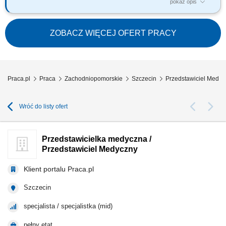
pokaż opis
CEL PRACY realizacja założonych planów sprzedażowych (lokalne sieci
i apteki indywidualne) kreowanie pozytywnego wizerunku firmy KRKA
oraz produktów firmy na rynku farmaceutycznym; budowanie
ZOBACZ WIĘCEJ OFERT PRACY
długotrwałych i efektywnych relacji z klientami; edukacja farmaceutów;
dbanie o ekspozycję...
Praca.pl
Praca
Zachodniopomorskie
Szczecin
Przedstawiciel Medyc
Wróć do listy ofert
Przedstawicielka medyczna /
Przedstawiciel Medyczny
Klient portalu Praca.pl
Szczecin
specjalista / specjalistka (mid)
pełny etat