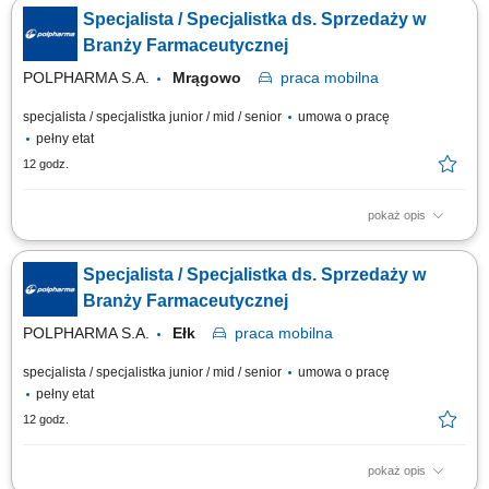
wyznaczonym obszarze. Prezentowanie i promowanie produktów firmy
Specjalista / Specjalistka ds. Sprzedaży w
oraz budowanie ich znajomości wśród klientów. Rozwijanie sieci
kontaktów i utrzymywanie trwałych relacji z przedstawicielami aptek.
Branży Farmaceutycznej
Realizacja planów...
POLPHARMA S.A.
Mrągowo
praca
mobilna
specjalista / specjalistka junior / mid / senior
umowa o pracę
pełny etat
12 godz.
pokaż opis
Zakres obowiązków: Aktywna współpraca z farmaceutami i aptekami na
wyznaczonym obszarze. Prezentowanie i promowanie produktów firmy
Specjalista / Specjalistka ds. Sprzedaży w
oraz budowanie ich znajomości wśród klientów. Rozwijanie sieci
kontaktów i utrzymywanie trwałych relacji z przedstawicielami aptek.
Branży Farmaceutycznej
Realizacja planów...
POLPHARMA S.A.
Ełk
praca
mobilna
specjalista / specjalistka junior / mid / senior
umowa o pracę
pełny etat
12 godz.
pokaż opis