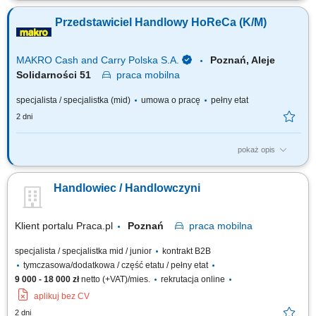
produktów HYLA podczas spotkań z klientami; Realizacja planów
Przedstawiciel Handlowy HoReCa (K/M)
sprzedażowych i raportowanie wyników;
MAKRO Cash and Carry Polska S.A.
Poznań, Aleje
Solidarności 51
praca
mobilna
specjalista / specjalistka (mid)
umowa o pracę
pełny etat
2 dni
pokaż opis
Do Twoich głównych zadań będzie należało: Pozyskiwanie nowych
klientów i budowanie długotrwałych relacji. Rozwijanie sieci sprzedaży
Handlowiec / Handlowczyni
HoReCa. Identyfikacja potrzeb klientów oraz profesjonalne doradztwo w
zakresie rozwoju na rynku HoReCa. Realizacja celów sprzedaży.
Pozyskiwanie i...
Klient portalu Praca.pl
Poznań
praca
mobilna
specjalista / specjalistka mid / junior
kontrakt B2B
tymczasowa/dodatkowa / część etatu / pełny etat
9 000 - 18 000 zł
netto (+VAT)/mies.
rekrutacja online
aplikuj bez CV
2 dni