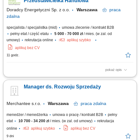
Przedstawicielka Handlowa
Doradcy Energetyczni Sp. z o.o.
Warszawa
praca
zdalna
specjalista / specjalistka (mid)
umowa zlecenie / kontrakt B2B
pełny etat / część etatu
5 000 - 70 000 zł
/ mies. (w zal. od
umowy)
rekrutacja online
aplikuj szybko
aplikuj bez CV
11 godz.
pokaż opis
Opis stanowiska: Doradzanie klientom biznesowym w wyborze ofert
energii elektrycznej i gazu. Pozyskiwanie nowych klientów oraz
Manager ds. Rozwoju Sprzedaży
rozwijanie długofalowych relacji biznesowych. Analizowanie potrzeb
przedsiębiorstw i przygotowywanie dopasowanych rozwiązań.
Prowadzenie procesu sprzedaży od...
Merchantee s.r.o.
Warszawa
praca
zdalna
menedżer / menedżerka
umowa o pracę / kontrakt B2B
pełny
etat
10 700 - 34 200 zł
/ mies. (w zal. od umowy)
rekrutacja
online
aplikuj szybko
aplikuj bez CV
9 dni