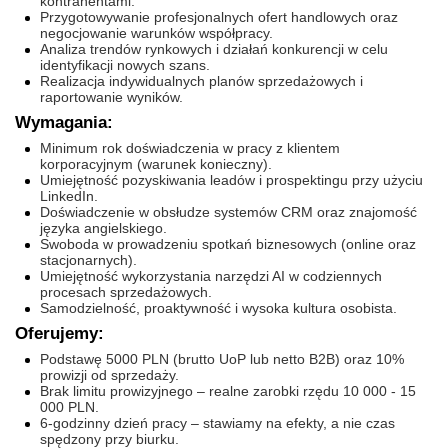
kontrahentami.
Przygotowywanie profesjonalnych ofert handlowych oraz
negocjowanie warunków współpracy.
Analiza trendów rynkowych i działań konkurencji w celu
identyfikacji nowych szans.
Realizacja indywidualnych planów sprzedażowych i
raportowanie wyników.
Wymagania:
Minimum rok doświadczenia w pracy z klientem
korporacyjnym (warunek konieczny).
Umiejętność pozyskiwania leadów i prospektingu przy użyciu
LinkedIn.
Doświadczenie w obsłudze systemów CRM oraz znajomość
języka angielskiego.
Swoboda w prowadzeniu spotkań biznesowych (online oraz
stacjonarnych).
Umiejętność wykorzystania narzędzi AI w codziennych
procesach sprzedażowych.
Samodzielność, proaktywność i wysoka kultura osobista.
Oferujemy:
Podstawę 5000 PLN (brutto UoP lub netto B2B) oraz 10%
prowizji od sprzedaży.
Brak limitu prowizyjnego – realne zarobki rzędu 10 000 - 15
000 PLN.
6-godzinny dzień pracy – stawiamy na efekty, a nie czas
spędzony przy biurku.