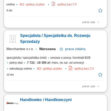
online
aplikuj szybko
aplikuj bez CV
9 dni
pokaż opis
Samodzielne prowadzenie kompleksowych procesów sprzedażowych
od momentu pierwszego kontaktu (metodami inbound oraz outbound)
Specjalista / Specjalistka ds. Rozwoju
aż po finalizację kontraktu. Prezentowanie wartości biznesowych
nowoczesnych rozwiązań e-commerce i platform sprzedażowych
Sprzedaży
przedstawicielom dużych firm oraz...
Merchantee s.r.o.
Warszawa
praca
zdalna
specjalista / specjalistka (mid)
umowa o pracę / kontrakt B2B
pełny etat
7 722 - 19 305 zł
/ mies. (w zal. od umowy)
rekrutacja online
aplikuj szybko
aplikuj bez CV
10 dni
pokaż opis
Samodzielne wyszukiwanie i selekcja potencjalnych partnerów
handlowych na polskim rynku cyfrowym. Inicjowanie pierwszego
Handlowiec / Handlowczyni
kontaktu biznesowego z wykorzystaniem telefonu, poczty e-mail oraz
portalu LinkedIn. Kwalifikowanie zapytań przychodzących (leadów
inbound) i dokładne badanie ich realnych...