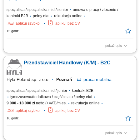
specjalista / specjalistka mid / senior
umowa o pracę / zlecenie /
kontrakt B2B
pełny etat
rekrutacja online
aplikuj szybko
aplikuj bez CV
15 godz.
pokaż opis
aktywna sprzedaż B2B oraz rozwój współpracy z obecnymi klientami,
pozyskiwanie nowych kontrahentów na rynku krajowym i zagranicznym,
Przedstawiciel Handlowy (K/M) - B2C
obsługa pełnego procesu sprzedażowego i nadzór nad realizacją
zamówień, dbanie o wysoką jakość obsługi klientów przed i po sprzedaży,
prowadzenie...
Hyla Poland sp. z o.o.
Poznań
praca
mobilna
specjalista / specjalistka mid / junior
kontrakt B2B
tymczasowa/dodatkowa / część etatu / pełny etat
9 000 - 18 000 zł
netto (+VAT)/mies.
rekrutacja online
aplikuj szybko
aplikuj bez CV
10 godz.
pokaż opis
Zakres obowiązków Pozyskiwanie nowych klientów; Prezentacja