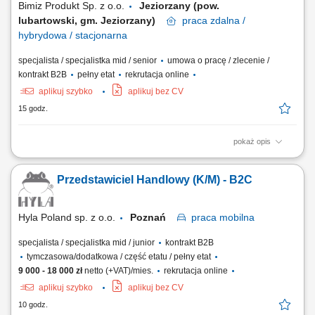
Bimiz Produkt Sp. z o.o.
Jeziorzany (pow.
lubartowski, gm. Jeziorzany)
praca
zdalna /
hybrydowa / stacjonarna
specjalista / specjalistka mid / senior
umowa o pracę / zlecenie /
kontrakt B2B
pełny etat
rekrutacja online
aplikuj szybko
aplikuj bez CV
15 godz.
pokaż opis
aktywna sprzedaż B2B oraz rozwój współpracy z obecnymi klientami,
pozyskiwanie nowych kontrahentów na rynku krajowym i zagranicznym,
Przedstawiciel Handlowy (K/M) - B2C
obsługa pełnego procesu sprzedażowego i nadzór nad realizacją
zamówień, dbanie o wysoką jakość obsługi klientów przed i po
sprzedaży, prowadzenie...
Hyla Poland sp. z o.o.
Poznań
praca
mobilna
specjalista / specjalistka mid / junior
kontrakt B2B
tymczasowa/dodatkowa / część etatu / pełny etat
9 000 - 18 000 zł
netto (+VAT)/mies.
rekrutacja online
aplikuj szybko
aplikuj bez CV
10 godz.