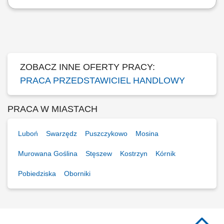
Opis stanowiska Prowadzenie spotkań handlowych z klientami
zainteresowanymi ofertą. Prezentowanie produktów oraz doradztwo w
zakresie ich wyboru. Budowanie długofalowych relacji i dbanie o
wysoką jakość obsługi. Pozyskiwanie nowych klientów oraz rozwijanie
współpracy z obecnymi....
ZOBACZ INNE OFERTY PRACY:
PRACA PRZEDSTAWICIEL HANDLOWY
PRACA W MIASTACH
Luboń
Swarzędz
Puszczykowo
Mosina
Murowana Goślina
Stęszew
Kostrzyn
Kórnik
Pobiedziska
Oborniki