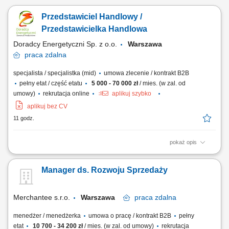
Przedstawiciel Handlowy /
Przedstawicielka Handlowa
Doradcy Energetyczni Sp. z o.o.
Warszawa
praca
zdalna
specjalista / specjalistka (mid)
umowa zlecenie / kontrakt B2B
pełny etat / część etatu
5 000 - 70 000 zł
/ mies. (w zal. od
umowy)
rekrutacja online
aplikuj szybko
aplikuj bez CV
11 godz.
pokaż opis
Opis stanowiska: Doradzanie klientom biznesowym w wyborze ofert
energii elektrycznej i gazu. Pozyskiwanie nowych klientów oraz
Manager ds. Rozwoju Sprzedaży
rozwijanie długofalowych relacji biznesowych. Analizowanie potrzeb
przedsiębiorstw i przygotowywanie dopasowanych rozwiązań.
Prowadzenie procesu sprzedaży od...
Merchantee s.r.o.
Warszawa
praca
zdalna
menedżer / menedżerka
umowa o pracę / kontrakt B2B
pełny
etat
10 700 - 34 200 zł
/ mies. (w zal. od umowy)
rekrutacja