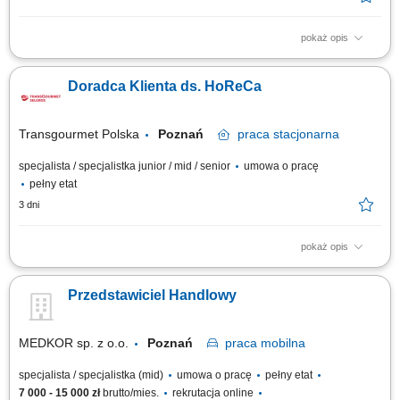
pokaż opis
Prezentowanie produktów podczas spotkań z klientami. Aktywne
pozyskiwanie nowych odbiorców i rozwijanie współpracy. Doradztwo oraz
Doradca Klienta ds. HoReCa
przygotowywanie ofert dopasowanych do potrzeb klientów. Realizacja
planów sprzedaży i bieżące raportowanie efektów pracy. Budowanie
pozytywnego wizerunku firmy.
Transgourmet Polska
Poznań
praca
stacjonarna
specjalista / specjalistka junior / mid / senior
umowa o pracę
pełny etat
3 dni
pokaż opis
Twój zakres obowiązków pozyskiwanie klientów gastronomicznych, a
także utrzymywanie i rozwój współpracy, realizacja planów
Przedstawiciel Handlowy
sprzedażowych, profesjonalna obsługa klientów, mająca cechy
partnerstwa biznesowego, budowanie długotrwałych relacji z klientami,
prezentacja oferty firmy zgodna ze standardami.
MEDKOR sp. z o.o.
Poznań
praca
mobilna
specjalista / specjalistka (mid)
umowa o pracę
pełny etat
7 000 - 15 000 zł
brutto/mies.
rekrutacja online