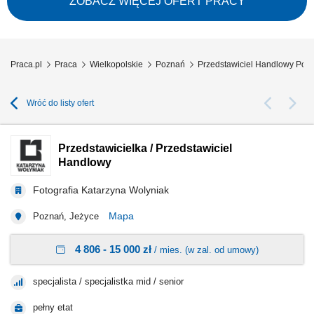
ZOBACZ WIĘCEJ OFERT PRACY
jakość obsługi. Pozyskiwanie nowych klientów oraz rozwijanie
współpracy z obecnymi....
Praca.pl
Praca
Wielkopolskie
Poznań
Przedstawiciel Handlowy Poz
Wróć do listy ofert
Przedstawicielka / Przedstawiciel
Handlowy
Fotografia Katarzyna Wolyniak
Mapa
Poznań, Jeżyce
4 806 - 15 000 zł
/ mies. (w zal. od umowy)
specjalista / specjalistka mid / senior
pełny etat