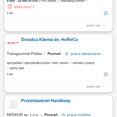
9 000 - 18 000 zł
netto (+VAT)/mies.
rekrutacja online
aplikuj bez CV
2 dni
pokaż opis
Prezentowanie produktów podczas spotkań z klientami. Aktywne
pozyskiwanie nowych odbiorców i rozwijanie współpracy. Doradztwo
Doradca Klienta ds. HoReCa
oraz przygotowywanie ofert dopasowanych do potrzeb klientów.
Realizacja planów sprzedaży i bieżące raportowanie efektów pracy.
Budowanie pozytywnego wizerunku firmy.
Transgourmet Polska
Poznań
praca
stacjonarna
specjalista / specjalistka junior / mid / senior
umowa o pracę
pełny etat
3 dni
pokaż opis
Twój zakres obowiązków pozyskiwanie klientów gastronomicznych, a
także utrzymywanie i rozwój współpracy, realizacja planów
Przedstawiciel Handlowy
sprzedażowych, profesjonalna obsługa klientów, mająca cechy
partnerstwa biznesowego, budowanie długotrwałych relacji z klientami,
prezentacja oferty firmy zgodna ze standardami.
MEDKOR sp. z o.o.
Poznań
praca
mobilna