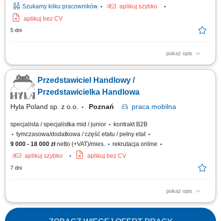
Szukamy kilku pracowników
aplikuj szybko
aplikuj bez CV
5 dni
pokaż opis
Budowanie i podtrzymywanie długofalowych relacji partnerskich z
lekarzami oraz reprezentantami środowiska medycznego na
Przedstawiciel Handlowy /
wyznaczonym obszarze; Promocja produktów i rozwiązań medycznych;
Udział w wydarzeniach branżowych i konferencjach; Realizacja planów
Przedstawicielka Handlowa
sprzedażowych i promocyjnych; Analiza...
Hyla Poland sp. z o.o.
Poznań
praca
mobilna
specjalista / specjalistka mid / junior
kontrakt B2B
tymczasowa/dodatkowa / część etatu / pełny etat
9 000 - 18 000 zł
netto (+VAT)/mies.
rekrutacja online
aplikuj szybko
aplikuj bez CV
7 dni
pokaż opis
Opis stanowiska Prowadzenie spotkań handlowych z klientami
zainteresowanymi ofertą. Prezentowanie produktów oraz doradztwo w
zakresie ich wyboru. Budowanie długofalowych relacji i dbanie o wysoką