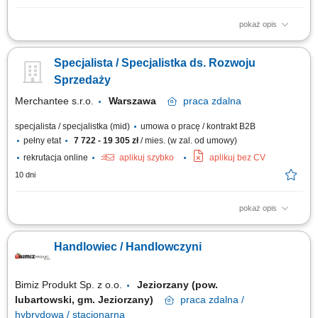
pokaż opis
Samodzielne prowadzenie kompleksowych procesów sprzedażowych od
momentu pierwszego kontaktu (metodami inbound oraz outbound) aż po
Specjalista / Specjalistka ds. Rozwoju
finalizację kontraktu. Prezentowanie wartości biznesowych
nowoczesnych rozwiązań e-commerce i platform sprzedażowych
Sprzedaży
przedstawicielom dużych firm oraz...
Merchantee s.r.o.
Warszawa
praca
zdalna
specjalista / specjalistka (mid)
umowa o pracę / kontrakt B2B
pełny etat
7 722 - 19 305 zł
/ mies. (w zal. od umowy)
rekrutacja online
aplikuj szybko
aplikuj bez CV
10 dni
pokaż opis
Samodzielne wyszukiwanie i selekcja potencjalnych partnerów
handlowych na polskim rynku cyfrowym. Inicjowanie pierwszego kontaktu
Handlowiec / Handlowczyni
biznesowego z wykorzystaniem telefonu, poczty e-mail oraz portalu
LinkedIn. Kwalifikowanie zapytań przychodzących (leadów inbound) i
dokładne badanie ich realnych...
Bimiz Produkt Sp. z o.o.
Jeziorzany (pow.
lubartowski, gm. Jeziorzany)
praca
zdalna /
hybrydowa / stacjonarna