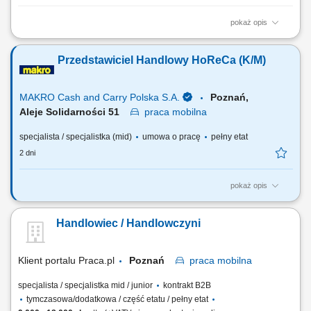
pokaż opis
Zakres obowiązków Pozyskiwanie nowych klientów; Prezentacja
produktów HYLA podczas spotkań z klientami; Realizacja planów
Przedstawiciel Handlowy HoReCa (K/M)
sprzedażowych i raportowanie wyników;
MAKRO Cash and Carry Polska S.A.
Poznań,
Aleje Solidarności 51
praca
mobilna
specjalista / specjalistka (mid)
umowa o pracę
pełny etat
2 dni
pokaż opis
Do Twoich głównych zadań będzie należało: Pozyskiwanie nowych
klientów i budowanie długotrwałych relacji. Rozwijanie sieci sprzedaży
Handlowiec / Handlowczyni
HoReCa. Identyfikacja potrzeb klientów oraz profesjonalne doradztwo
w zakresie rozwoju na rynku HoReCa. Realizacja celów sprzedaży.
Pozyskiwanie i...
Klient portalu Praca.pl
Poznań
praca
mobilna
specjalista / specjalistka mid / junior
kontrakt B2B
tymczasowa/dodatkowa / część etatu / pełny etat