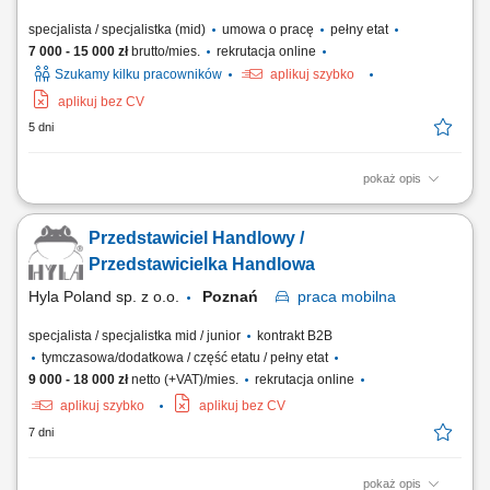
specjalista / specjalistka (mid)
umowa o pracę
pełny etat
7 000 - 15 000 zł
brutto/mies.
rekrutacja online
Szukamy kilku pracowników
aplikuj szybko
aplikuj bez CV
5 dni
pokaż opis
Budowanie i podtrzymywanie długofalowych relacji partnerskich z
lekarzami oraz reprezentantami środowiska medycznego na
Przedstawiciel Handlowy /
wyznaczonym obszarze; Promocja produktów i rozwiązań medycznych;
Udział w wydarzeniach branżowych i konferencjach; Realizacja planów
Przedstawicielka Handlowa
sprzedażowych i promocyjnych; Analiza...
Hyla Poland sp. z o.o.
Poznań
praca
mobilna
specjalista / specjalistka mid / junior
kontrakt B2B
tymczasowa/dodatkowa / część etatu / pełny etat
9 000 - 18 000 zł
netto (+VAT)/mies.
rekrutacja online
aplikuj szybko
aplikuj bez CV
7 dni
pokaż opis