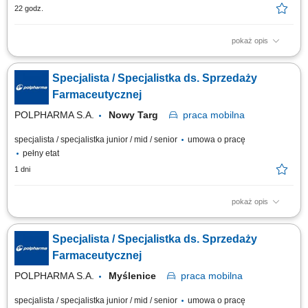
22 godz.
pokaż opis
Aktywne realizowanie wyznaczonych celów handlowych w aptekach
niezależnych oraz lokalnych sieciach farmaceutycznych. Kształtowanie
Specjalista / Specjalistka ds. Sprzedaży
profesjonalnego i pozytywnego wizerunku marki oraz portfolio
produktowego na podległym terenie. Nawiązywanie oraz długofalowe
Farmaceutycznej
rozwijanie partnerskich i biznesowych...
POLPHARMA S.A.
Nowy Targ
praca
mobilna
specjalista / specjalistka junior / mid / senior
umowa o pracę
pełny etat
1 dni
pokaż opis
Zakres obowiązków: Promowanie produktów z portfolio firmy w
środowisku medycznym. Budowanie i utrzymywanie długofalowych relacji
Specjalista / Specjalistka ds. Sprzedaży
z lekarzami na powierzonym terenie. Reprezentowanie organizacji
podczas spotkań branżowych, konferencji i wydarzeń naukowych.
Farmaceutycznej
Realizacja założonych celów...
POLPHARMA S.A.
Myślenice
praca
mobilna
specjalista / specjalistka junior / mid / senior
umowa o pracę