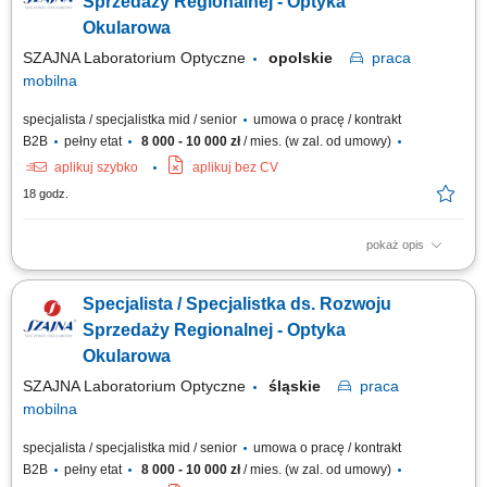
Sprzedaży Regionalnej - Optyka
Okularowa
SZAJNA Laboratorium Optyczne
opolskie
praca
mobilna
specjalista / specjalistka mid / senior
umowa o pracę / kontrakt
B2B
pełny etat
8 000 - 10 000 zł
/ mies. (w zal. od umowy)
aplikuj szybko
aplikuj bez CV
18 godz.
pokaż opis
Opis stanowiska Kompleksowa opieka nad obecną siecią partnerów
biznesowych oraz aktywne mapowanie rynku i pozyskiwanie nowych
Specjalista / Specjalistka ds. Rozwoju
punktów handlowych. Dbanie o stałą realizację planów sprzedażowych w
oparciu o zatwierdzony budżet roczny. Wdrażanie lokalnych strategii
Sprzedaży Regionalnej - Optyka
rynkowych zmierzających...
Okularowa
SZAJNA Laboratorium Optyczne
śląskie
praca
mobilna
specjalista / specjalistka mid / senior
umowa o pracę / kontrakt
B2B
pełny etat
8 000 - 10 000 zł
/ mies. (w zal. od umowy)