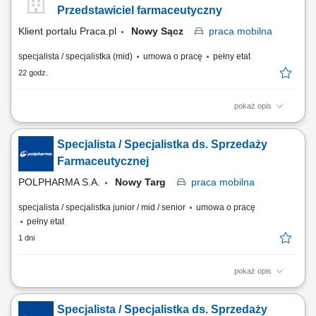
produktowego na podległym terenie. Nawiązywanie oraz długofalowe
Przedstawiciel farmaceutyczny
rozwijanie partnerskich i biznesowych...
Klient portalu Praca.pl
Nowy Sącz
praca
mobilna
specjalista / specjalistka (mid)
umowa o pracę
pełny etat
22 godz.
pokaż opis
Aktywne realizowanie wyznaczonych celów handlowych w aptekach
niezależnych oraz lokalnych sieciach farmaceutycznych. Kształtowanie
Specjalista / Specjalistka ds. Sprzedaży
profesjonalnego i pozytywnego wizerunku marki oraz portfolio
produktowego na podległym terenie. Nawiązywanie oraz długofalowe
Farmaceutycznej
rozwijanie partnerskich i biznesowych...
POLPHARMA S.A.
Nowy Targ
praca
mobilna
specjalista / specjalistka junior / mid / senior
umowa o pracę
pełny etat
1 dni
pokaż opis
Zakres obowiązków: Promowanie produktów z portfolio firmy w
środowisku medycznym. Budowanie i utrzymywanie długofalowych
Specjalista / Specjalistka ds. Sprzedaży
relacji z lekarzami na powierzonym terenie. Reprezentowanie