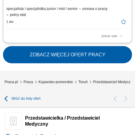
specjalista / specjalistka junior / mid / senior
umowa o pracę
pełny etat
1 dni
pokaż opis
Zakres obowiązków: Promowanie produktów z portfolio firmy w
środowisku medycznym. Budowanie i utrzymywanie długofalowych relacji
z lekarzami na powierzonym terenie. Reprezentowanie organizacji
ZOBACZ WIĘCEJ OFERT PRACY
podczas spotkań branżowych, konferencji i wydarzeń naukowych.
Realizacja założonych celów...
Praca.pl
Praca
Kujawsko-pomorskie
Toruń
Przedstawiciel Medyczny
Wróć do listy ofert
Przedstawicielka / Przedstawiciel
Medyczny