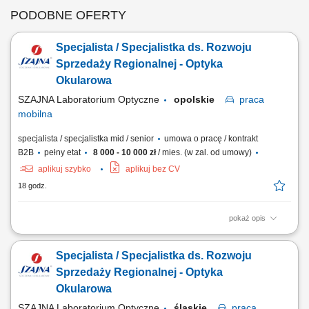
PODOBNE OFERTY
Specjalista / Specjalistka ds. Rozwoju
Sprzedaży Regionalnej - Optyka
Okularowa
SZAJNA Laboratorium Optyczne
opolskie
praca
mobilna
specjalista / specjalistka mid / senior
umowa o pracę / kontrakt
B2B
pełny etat
8 000 - 10 000 zł
/ mies. (w zal. od umowy)
aplikuj szybko
aplikuj bez CV
18 godz.
pokaż opis
Opis stanowiska Kompleksowa opieka nad obecną siecią partnerów
biznesowych oraz aktywne mapowanie rynku i pozyskiwanie nowych
Specjalista / Specjalistka ds. Rozwoju
punktów handlowych. Dbanie o stałą realizację planów sprzedażowych
w oparciu o zatwierdzony budżet roczny. Wdrażanie lokalnych strategii
Sprzedaży Regionalnej - Optyka
rynkowych zmierzających...
Okularowa
SZAJNA Laboratorium Optyczne
śląskie
praca