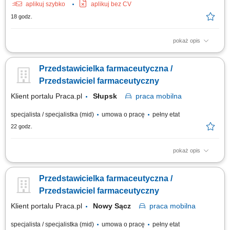
aplikuj szybko
aplikuj bez CV
18 godz.
pokaż opis
Opis stanowiska Kompleksowa opieka nad obecną siecią partnerów
biznesowych oraz aktywne mapowanie rynku i pozyskiwanie nowych
Przedstawicielka farmaceutyczna /
punktów handlowych. Dbanie o stałą realizację planów sprzedażowych w
oparciu o zatwierdzony budżet roczny. Wdrażanie lokalnych strategii
Przedstawiciel farmaceutyczny
rynkowych zmierzających...
Klient portalu Praca.pl
Słupsk
praca
mobilna
specjalista / specjalistka (mid)
umowa o pracę
pełny etat
22 godz.
pokaż opis
Aktywne realizowanie wyznaczonych celów handlowych w aptekach
niezależnych oraz lokalnych sieciach farmaceutycznych. Kształtowanie
Przedstawicielka farmaceutyczna /
profesjonalnego i pozytywnego wizerunku marki oraz portfolio
produktowego na podległym terenie. Nawiązywanie oraz długofalowe
Przedstawiciel farmaceutyczny
rozwijanie partnerskich i biznesowych...
Klient portalu Praca.pl
Nowy Sącz
praca
mobilna
specjalista / specjalistka (mid)
umowa o pracę
pełny etat