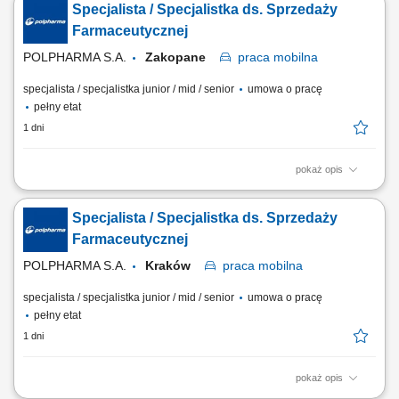
Specjalista / Specjalistka ds. Sprzedaży
relacji z lekarzami na powierzonym terenie. Reprezentowanie
organizacji podczas spotkań branżowych, konferencji i wydarzeń
Farmaceutycznej
naukowych. Realizacja założonych celów...
POLPHARMA S.A.
Zakopane
praca
mobilna
specjalista / specjalistka junior / mid / senior
umowa o pracę
pełny etat
1 dni
pokaż opis
Zakres obowiązków: Promowanie produktów z portfolio firmy w
środowisku medycznym. Budowanie i utrzymywanie długofalowych
Specjalista / Specjalistka ds. Sprzedaży
relacji z lekarzami na powierzonym terenie. Reprezentowanie
organizacji podczas spotkań branżowych, konferencji i wydarzeń
Farmaceutycznej
naukowych. Realizacja założonych celów...
POLPHARMA S.A.
Kraków
praca
mobilna
specjalista / specjalistka junior / mid / senior
umowa o pracę
pełny etat
1 dni
pokaż opis
Zakres obowiązków: Promowanie produktów z portfolio firmy w