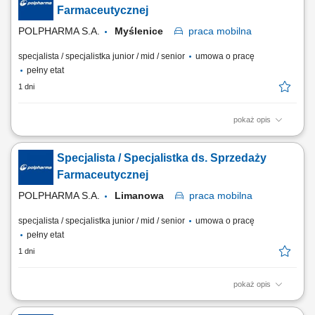
organizacji podczas spotkań branżowych, konferencji i wydarzeń
Farmaceutycznej
naukowych. Realizacja założonych celów...
POLPHARMA S.A.
Myślenice
praca
mobilna
specjalista / specjalistka junior / mid / senior
umowa o pracę
pełny etat
1 dni
pokaż opis
Zakres obowiązków: Promowanie produktów z portfolio firmy w
środowisku medycznym. Budowanie i utrzymywanie długofalowych
Specjalista / Specjalistka ds. Sprzedaży
relacji z lekarzami na powierzonym terenie. Reprezentowanie
organizacji podczas spotkań branżowych, konferencji i wydarzeń
Farmaceutycznej
naukowych. Realizacja założonych celów...
POLPHARMA S.A.
Limanowa
praca
mobilna
specjalista / specjalistka junior / mid / senior
umowa o pracę
pełny etat
1 dni
pokaż opis
Zakres obowiązków: Promowanie produktów z portfolio firmy w
środowisku medycznym. Budowanie i utrzymywanie długofalowych