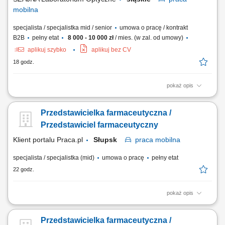
mobilna
specjalista / specjalistka mid / senior
umowa o pracę / kontrakt
B2B
pełny etat
8 000 - 10 000 zł
/ mies. (w zal. od umowy)
aplikuj szybko
aplikuj bez CV
18 godz.
pokaż opis
Opis stanowiska Kompleksowa opieka nad obecną siecią partnerów
biznesowych oraz aktywne mapowanie rynku i pozyskiwanie nowych
Przedstawicielka farmaceutyczna /
punktów handlowych. Dbanie o stałą realizację planów sprzedażowych
w oparciu o zatwierdzony budżet roczny. Wdrażanie lokalnych strategii
Przedstawiciel farmaceutyczny
rynkowych zmierzających...
Klient portalu Praca.pl
Słupsk
praca
mobilna
specjalista / specjalistka (mid)
umowa o pracę
pełny etat
22 godz.
pokaż opis
Aktywne realizowanie wyznaczonych celów handlowych w aptekach
niezależnych oraz lokalnych sieciach farmaceutycznych. Kształtowanie
Przedstawicielka farmaceutyczna /
profesjonalnego i pozytywnego wizerunku marki oraz portfolio