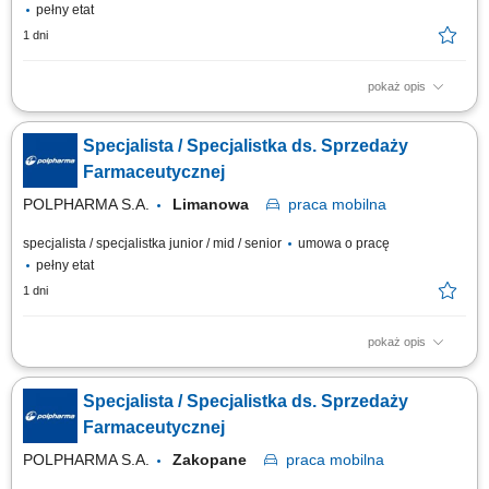
pełny etat
1 dni
pokaż opis
Zakres obowiązków: Promowanie produktów z portfolio firmy w
środowisku medycznym. Budowanie i utrzymywanie długofalowych relacji
Specjalista / Specjalistka ds. Sprzedaży
z lekarzami na powierzonym terenie. Reprezentowanie organizacji
podczas spotkań branżowych, konferencji i wydarzeń naukowych.
Farmaceutycznej
Realizacja założonych celów...
POLPHARMA S.A.
Limanowa
praca
mobilna
specjalista / specjalistka junior / mid / senior
umowa o pracę
pełny etat
1 dni
pokaż opis
Zakres obowiązków: Promowanie produktów z portfolio firmy w
środowisku medycznym. Budowanie i utrzymywanie długofalowych relacji
Specjalista / Specjalistka ds. Sprzedaży
z lekarzami na powierzonym terenie. Reprezentowanie organizacji
podczas spotkań branżowych, konferencji i wydarzeń naukowych.
Farmaceutycznej
Realizacja założonych celów...
POLPHARMA S.A.
Zakopane
praca
mobilna