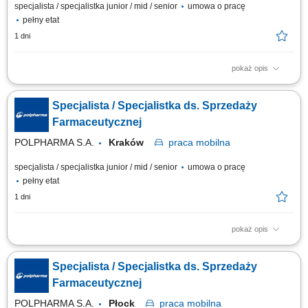
specjalista / specjalistka junior / mid / senior
umowa o pracę
pełny etat
1 dni
pokaż opis
Zakres obowiązków: Promowanie produktów z portfolio firmy w
środowisku medycznym. Budowanie i utrzymywanie długofalowych relacji
Specjalista / Specjalistka ds. Sprzedaży
z lekarzami na powierzonym terenie. Reprezentowanie organizacji
podczas spotkań branżowych, konferencji i wydarzeń naukowych.
Farmaceutycznej
Realizacja założonych celów...
POLPHARMA S.A.
Kraków
praca
mobilna
specjalista / specjalistka junior / mid / senior
umowa o pracę
pełny etat
1 dni
pokaż opis
Zakres obowiązków: Promowanie produktów z portfolio firmy w
środowisku medycznym. Budowanie i utrzymywanie długofalowych relacji
Specjalista / Specjalistka ds. Sprzedaży
z lekarzami na powierzonym terenie. Reprezentowanie organizacji
podczas spotkań branżowych, konferencji i wydarzeń naukowych.
Farmaceutycznej
Realizacja założonych celów...
POLPHARMA S.A.
Płock
praca
mobilna