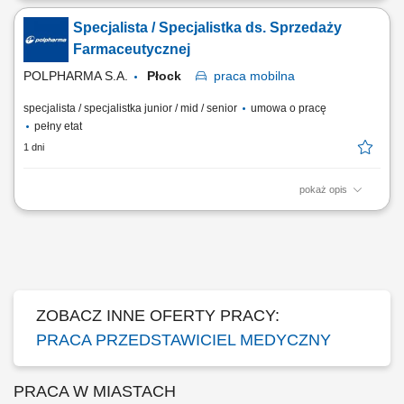
środowisku medycznym. Budowanie i utrzymywanie długofalowych
Specjalista / Specjalistka ds. Sprzedaży
relacji z lekarzami na powierzonym terenie. Reprezentowanie
organizacji podczas spotkań branżowych, konferencji i wydarzeń
Farmaceutycznej
naukowych. Realizacja założonych celów...
POLPHARMA S.A.
Płock
praca
mobilna
specjalista / specjalistka junior / mid / senior
umowa o pracę
pełny etat
1 dni
pokaż opis
Zakres obowiązków: Promowanie produktów z portfolio firmy w
środowisku medycznym. Budowanie i utrzymywanie długofalowych
relacji z lekarzami na powierzonym terenie. Reprezentowanie
organizacji podczas spotkań branżowych, konferencji i wydarzeń
naukowych. Realizacja założonych celów...
ZOBACZ INNE OFERTY PRACY:
PRACA PRZEDSTAWICIEL MEDYCZNY
PRACA W MIASTACH