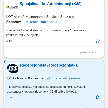
prowadzenie Księgi gości. Obsługa poczty przychodzącej i
Specjalista ds. Administracji (K/M)
wychodzącej, prowadzenie rejestru. Przyjmowanie i wydawanie paczek
oraz przesyłek kurierskich. Zamawianie artykułów biurowych i
spożywczych do biura. Planowanie...
LOT Aircraft Maintenance Services Sp. z o.o.
Rzeszów
praca
stacjonarna
specjalista / specjalistka (mid)
umowa o pracę / zlecenie /
kontrakt B2B
pełny etat
3 dni
pokaż opis
Zakres obowiązków: Profesjonalna obsługa recepcji, przyjmowanie
gości oraz udzielanie informacji. Obsługa połączeń telefonicznych,
Recepcjonista / Recepcjonistka
korespondencji i przesyłek. Prowadzenie ewidencji dokumentów,
identyfikatorów i kart dostępu. Organizacja spotkań, rezerwacja sal oraz
przygotowywanie...
ISS Polska
Katowice
praca
stacjonarna
młodszy specjalista / młodsza specjalistka (junior) / asystent /
asystentka
umowa zlecenie
32,45 zł
brutto/godz.
3 dni