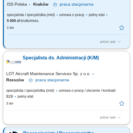
serwisami zewnętrznymi (sprzątanie,...
ISS Polska
Kraków
praca
stacjonarna
specjalista / specjalistka (mid)
umowa o pracę
pełny etat
5 000 zł
brutto/mies.
2 dni
pokaż opis
Zakres obowiązków: Obsługa recepcji: awizacja i witanie gości,
prowadzenie Księgi gości. Obsługa poczty przychodzącej i wychodzącej,
Specjalista ds. Administracji (K/M)
prowadzenie rejestru. Przyjmowanie i wydawanie paczek oraz przesyłek
kurierskich. Zamawianie artykułów biurowych i spożywczych do biura.
Planowanie...
LOT Aircraft Maintenance Services Sp. z o.o.
Rzeszów
praca
stacjonarna
specjalista / specjalistka (mid)
umowa o pracę / zlecenie / kontrakt
B2B
pełny etat
3 dni
pokaż opis
Zakres obowiązków: Profesjonalna obsługa recepcji, przyjmowanie gości
oraz udzielanie informacji. Obsługa połączeń telefonicznych,