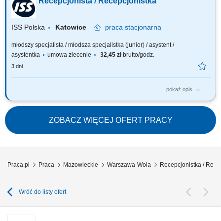
Recepcjonista / Recepcjonistka
korespondencji i przesyłek. Prowadzenie ewidencji dokumentów,
identyfikatorów i kart dostępu. Organizacja spotkań, rezerwacja sal oraz
przygotowywanie...
ISS Polska
Katowice
praca
stacjonarna
młodszy specjalista / młodsza specjalistka (junior) / asystent /
asystentka
umowa zlecenie
32,45 zł
brutto/godz.
3 dni
pokaż opis
Zakres obowiązków: Organizowanie pracy recepcji. Obsługa
korespondencji (przyjmowanie, wysyłanie). Współpraca z firmami
kurierskimi. Rejestrowanie faktur i nadawanie numerów PO. Awizowanie
ZOBACZ WIĘCEJ OFERT PRACY
gościZarządzanie rezerwacją sal konferencyjnych. Sporządzanie
zamówień biurowych i spożywczych....
Praca.pl
Praca
Mazowieckie
Warszawa-Wola
Recepcjonistka / Rec
Wróć do listy ofert