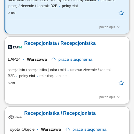
kierownik / kierowniczka / koordynator / koordynatorka
umowa o
pracę / zlecenie / kontrakt B2B
pełny etat
3 dni
pokaż opis
Opis oferty Szukamy osoby, która ogarnie kilka obszarów naraz i zrobi
to z uśmiechem - recepcję, flotę firmową, wsparcie Zarządu oraz
Recepcjonista / Recepcjonistka
codzienną opiekę administracyjną nad biurem. To rola dla kogoś
zorganizowanego, lubiącego różnorodność zadań i potrafiącego
swobodnie przełączać...
EAP24
Warszawa
praca
stacjonarna
specjalista / specjalistka junior / mid
umowa zlecenie / kontrakt
B2B
pełny etat
rekrutacja online
3 dni
pokaż opis
Twój zakres obowiązków kompleksowa obsługa pacjentów w recepcji,
telefonicznie i mailowo, rejestracja oraz koordynacja wizyt, udzielanie
Recepcjonistka / Recepcjonista
informacji o usługach centrum, obsługa systemu do rejestracji
pacjentów, przyjmowanie płatności i wystawianie dokumentów
sprzedaży, współpraca z...
Toyota Okęcie
Warszawa
praca
stacjonarna