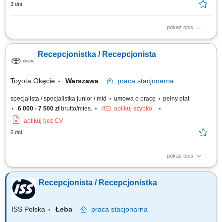
3 dni
pokaż opis
Twój zakres obowiązków kompleksowa obsługa pacjentów w recepcji,
telefonicznie i mailowo, rejestracja oraz koordynacja wizyt, udzielanie
Recepcjonistka / Recepcjonista
informacji o usługach centrum, obsługa systemu do rejestracji pacjentów,
przyjmowanie płatności i wystawianie dokumentów sprzedaży,
współpraca z...
Toyota Okęcie
Warszawa
praca
stacjonarna
specjalista / specjalistka junior / mid
umowa o pracę
pełny etat
6 000 - 7 500 zł
brutto/mies.
aplikuj szybko
aplikuj bez CV
6 dni
pokaż opis
Twój zakres obowiązków obsługa recepcji oraz dbanie o sprawny
przebieg codziennej pracy biura; telefoniczny i bezpośredni kontakt z
Recepcjonista / Recepcjonistka
klientami; wspieranie klientów oczekujących na spotkanie z doradcą lub
serwisem; prowadzenie dokumentacji oraz ewidencji pojazdów;
organizowanie spotkań i...
ISS Polska
Łeba
praca
stacjonarna