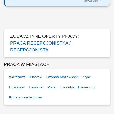
pokaż opis
Zakres obowiązków: Organizowanie pracy recepcji. Obsługa
korespondencji (przyjmowanie, wysyłanie). Współpraca z firmami
kurierskimi. Rejestrowanie faktur i nadawanie numerów PO.
Awizowanie gościZarządzanie rezerwacją sal konferencyjnych.
Sporządzanie zamówień biurowych i spożywczych....
ZOBACZ INNE OFERTY PRACY:
PRACA RECEPCJONISTKA /
RECEPCJONISTA
PRACA W MIASTACH
Warszawa
Piastów
Ożarów Mazowiecki
Ząbki
Pruszków
Łomianki
Marki
Zielonka
Piaseczno
Konstancin-Jeziorna