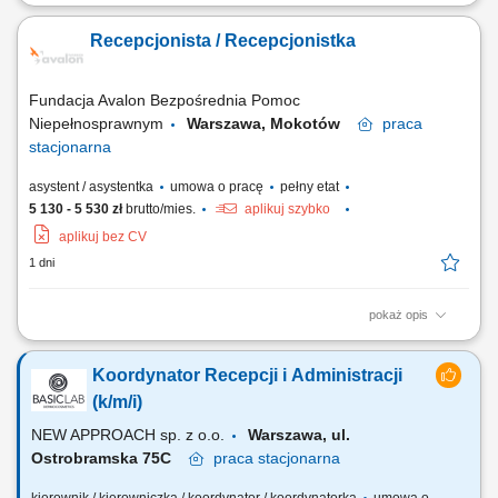
Twój zakres obowiązków Kompleksowa obsługa recepcji; Realizacja
zadań związanych z telefoniczną obsługą Klientów; Opieka nad
Recepcjonista / Recepcjonistka
klientami oczekującymi na kontakt osoby odpowiedzialnej za proces
sprzedaży oraz obsługę serwisową; Administracja biurowa;
Prowadzenie ewidencji pojazdów;...
Fundacja Avalon Bezpośrednia Pomoc
Niepełnosprawnym
Warszawa, Mokotów
praca
stacjonarna
asystent / asystentka
umowa o pracę
pełny etat
5 130 - 5 530 zł
brutto/mies.
aplikuj szybko
aplikuj bez CV
1 dni
pokaż opis
Zakres obowiązków: Telefoniczna, mailowa i bezpośrednia obsługa
beneficjentów Fundacji; Udzielanie podstawowych informacji o
Koordynator Recepcji i Administracji
aktualnych projektach rehabilitacyjnych i działaniach Fundacji;
Przyjmowanie gości i kierowanie ich do odpowiednich osób lub
(k/m/i)
działów; Dbanie o życzliwą atmosferę...
NEW APPROACH sp. z o.o.
Warszawa, ul.
Ostrobramska 75C
praca
stacjonarna