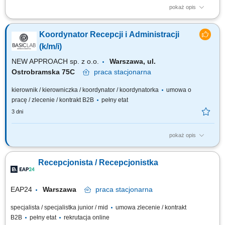
pokaż opis
Zakres obowiązków: Telefoniczna, mailowa i bezpośrednia obsługa
beneficjentów Fundacji; Udzielanie podstawowych informacji o
Koordynator Recepcji i Administracji
aktualnych projektach rehabilitacyjnych i działaniach Fundacji;
Przyjmowanie gości i kierowanie ich do odpowiednich osób lub działów;
(k/m/i)
Dbanie o życzliwą atmosferę...
NEW APPROACH sp. z o.o.
Warszawa, ul.
Ostrobramska 75C
praca
stacjonarna
kierownik / kierowniczka / koordynator / koordynatorka
umowa o
pracę / zlecenie / kontrakt B2B
pełny etat
3 dni
pokaż opis
Opis oferty Szukamy osoby, która ogarnie kilka obszarów naraz i zrobi to
z uśmiechem - recepcję, flotę firmową, wsparcie Zarządu oraz codzienną
Recepcjonista / Recepcjonistka
opiekę administracyjną nad biurem. To rola dla kogoś zorganizowanego,
lubiącego różnorodność zadań i potrafiącego swobodnie przełączać...
EAP24
Warszawa
praca
stacjonarna
specjalista / specjalistka junior / mid
umowa zlecenie / kontrakt
B2B
pełny etat
rekrutacja online