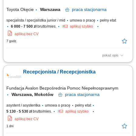
Toyota Okęcie
Warszawa
praca
stacjonarna
specjalista / specjalistka junior / mid
umowa o pracę
pełny etat
6 000 - 7 500 zł
brutto/mies.
aplikuj szybko
aplikuj bez CV
7 godz.
pokaż opis
Twój zakres obowiązków Kompleksowa obsługa recepcji; Realizacja
zadań związanych z telefoniczną obsługą Klientów; Opieka nad klientami
Recepcjonista / Recepcjonistka
oczekującymi na kontakt osoby odpowiedzialnej za proces sprzedaży
oraz obsługę serwisową; Administracja biurowa; Prowadzenie ewidencji
pojazdów;...
Fundacja Avalon Bezpośrednia Pomoc Niepełnosprawnym
Warszawa, Mokotów
praca
stacjonarna
asystent / asystentka
umowa o pracę
pełny etat
5 130 - 5 530 zł
brutto/mies.
aplikuj szybko
aplikuj bez CV
1 dni