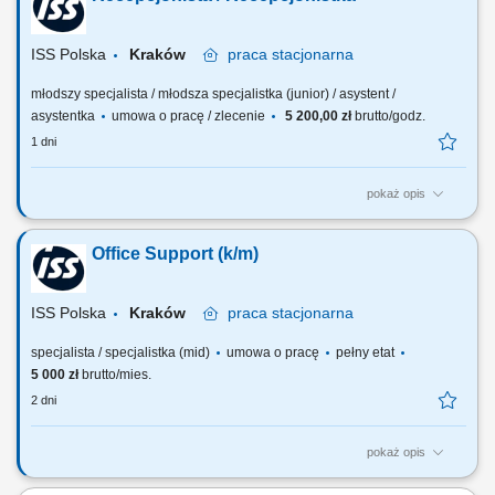
Koordynacja rezerwacji sal konferencyjnych. Obsługa poczty, kurierów i
przesyłek. Ogólne wsparcie administracyjne.
ISS Polska
Kraków
praca
stacjonarna
młodszy specjalista / młodsza specjalistka (junior) / asystent /
asystentka
umowa o pracę / zlecenie
5 200,00 zł
brutto/godz.
1 dni
pokaż opis
Zakres obowiązków: Zarządzanie rezerwacjami i obsługa sal
konferencyjnych (Gemex). Obsługa recepcji i przyjmowanie
Office Support (k/m)
gości.Wsparcie techniczne spotkań stacjonarnych i online (TV/VC).
Obsługa korespondencji oraz przesyłek kurierskich. Nadzór nad
serwisami zewnętrznymi (sprzątanie,...
ISS Polska
Kraków
praca
stacjonarna
specjalista / specjalistka (mid)
umowa o pracę
pełny etat
5 000 zł
brutto/mies.
2 dni
pokaż opis
Zakres obowiązków: Obsługa recepcji: awizacja i witanie gości,