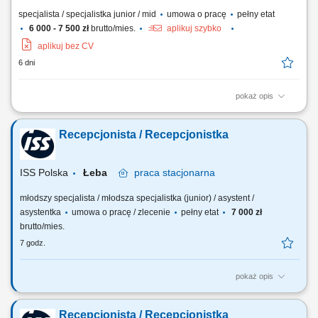
specjalista / specjalistka junior / mid
umowa o pracę
pełny etat
6 000 - 7 500 zł
brutto/mies.
aplikuj szybko
aplikuj bez CV
6 dni
pokaż opis
Twój zakres obowiązków obsługa recepcji oraz dbanie o sprawny
przebieg codziennej pracy biura; telefoniczny i bezpośredni kontakt z
Recepcjonista / Recepcjonistka
klientami; wspieranie klientów oczekujących na spotkanie z doradcą lub
serwisem; prowadzenie dokumentacji oraz ewidencji pojazdów;
organizowanie spotkań i...
ISS Polska
Łeba
praca
stacjonarna
młodszy specjalista / młodsza specjalistka (junior) / asystent /
asystentka
umowa o pracę / zlecenie
pełny etat
7 000 zł
brutto/mies.
7 godz.
pokaż opis
Zakres obowiązków: Rejestracja odwiedzających i zarządzanie
dostępem. Wydawanie i kontrola przepustek dla odwiedzających.
Recepcjonista / Recepcjonistka
Wsparcie przy wprowadzaniu i doradztwie dla odwiedzających.