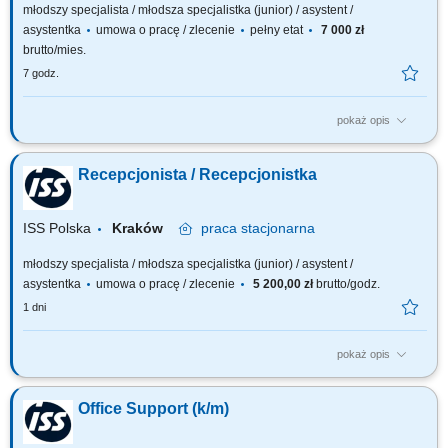
młodszy specjalista / młodsza specjalistka (junior) / asystent /
asystentka
umowa o pracę / zlecenie
pełny etat
7 000 zł
brutto/mies.
7 godz.
pokaż opis
Zakres obowiązków: Rejestracja odwiedzających i zarządzanie
dostępem. Wydawanie i kontrola przepustek dla odwiedzających.
Recepcjonista / Recepcjonistka
Wsparcie przy wprowadzaniu i doradztwie dla odwiedzających.
Koordynacja rezerwacji sal konferencyjnych. Obsługa poczty, kurierów i
przesyłek. Ogólne wsparcie administracyjne.
ISS Polska
Kraków
praca
stacjonarna
młodszy specjalista / młodsza specjalistka (junior) / asystent /
asystentka
umowa o pracę / zlecenie
5 200,00 zł
brutto/godz.
1 dni
pokaż opis
Zakres obowiązków: Zarządzanie rezerwacjami i obsługa sal
konferencyjnych (Gemex). Obsługa recepcji i przyjmowanie
Office Support (k/m)
gości.Wsparcie techniczne spotkań stacjonarnych i online (TV/VC).
Obsługa korespondencji oraz przesyłek kurierskich. Nadzór nad