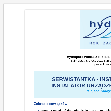
Hydropure Polska Sp. z o.o.
zajmująca się oczyszczan
poszukuje 
SERWISTANTKA - INS
INSTALATOR URZĄDZ
Miejsce pracy
Zakres obowiązków:
montaż urządzeń do uzdatniania i oczyszczania