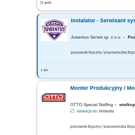
11 godz.
Zakres obowiązków: montaż urządzeń d
Instalator - Serwisant 
Juwentus Serwis sp. z o.o.
Po
pracownik fizyczny / pracowniczka fizy
1 dni
Zadania przed Tobą: montaż systemów 
Monter Produkcyjny / Mo
OTTO Special Staffing
wielko
relokacja do:
Holandia
pracownik fizyczny / pracowniczka fizy