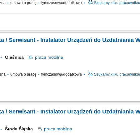
czna
umowa o pracę
tymczasowa/dodatkowa
Szukamy kilku pracownikó
o uzdatniania i oczyszczania wody, obsługa serwisowa klientów, wykonywanie n
rka / Serwisant - Instalator Urządzeń do Uzdatniania 
Oleśnica
praca
mobilna
czna
umowa o pracę
tymczasowa/dodatkowa
Szukamy kilku pracownikó
o uzdatniania i oczyszczania wody, obsługa serwisowa klientów, wykonywanie n
rka / Serwisant - Instalator Urządzeń do Uzdatniania 
Środa Śląska
praca
mobilna