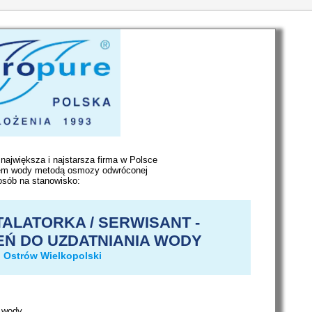
największa i najstarsza firma w Polsce
iem wody metodą osmozy odwróconej
osób na stanowisko:
TALATORKA / SERWISANT -
EŃ DO UZDATNIANIA WODY
: Ostrów Wielkopolski
 wody,