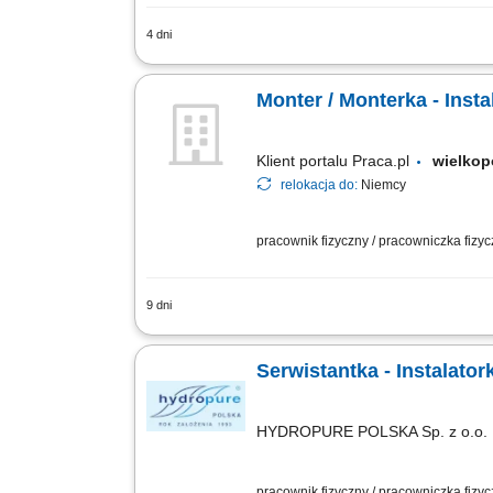
4 dni
Otrzymasz całkowitą stawkę brutto w wy
wynagrodzenie podstawowe w wysokości
Monter / Monterka - Instal
Klient portalu Praca.pl
wielkop
relokacja do:
Niemcy
pracownik fizyczny / pracowniczka fizy
9 dni
Prace przy montażu instalacji przeciw
Serwistantka - Instalato
HYDROPURE POLSKA Sp. z o.o.
pracownik fizyczny / pracowniczka fizy