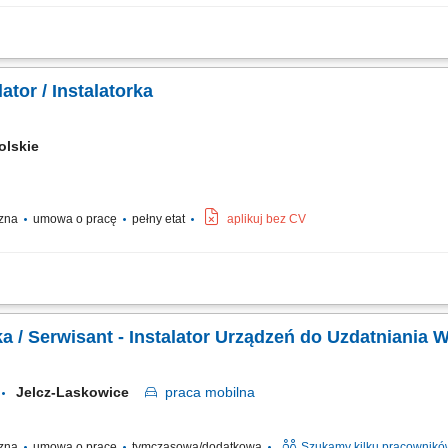
sokości 20,70 € za godzinę. Jej wysokość zależy od stanowiska, na którym rozpoc
 18,00 € za godzinę, powiększone o dodatek ADV, dodatek urlopowy oraz udział 
ator / Instalatorka
olskie
czna
umowa o pracę
pełny etat
aplikuj bez CV
pożarowych
rka / Serwisant - Instalator Urządzeń do Uzdatniania 
Jelcz-Laskowice
praca
mobilna
czna
umowa o pracę
tymczasowa/dodatkowa
Szukamy kilku pracownikó