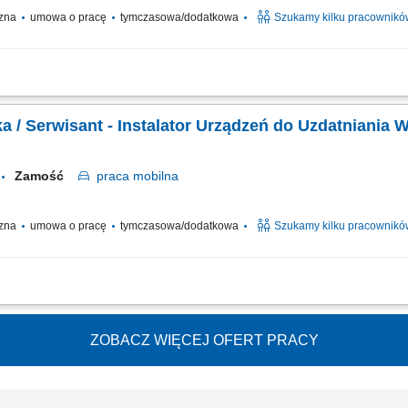
czna
umowa o pracę
tymczasowa/dodatkowa
Szukamy kilku pracownikó
o uzdatniania i oczyszczania wody, obsługa serwisowa klientów, wykonywanie n
rka / Serwisant - Instalator Urządzeń do Uzdatniania 
Zamość
praca
mobilna
czna
umowa o pracę
tymczasowa/dodatkowa
Szukamy kilku pracownikó
o uzdatniania i oczyszczania wody, obsługa serwisowa klientów, wykonywanie n
ZOBACZ WIĘCEJ OFERT PRACY