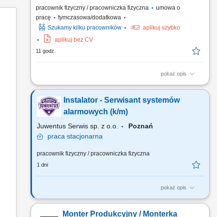
pracownik fizyczny / pracowniczka fizyczna
umowa o
pracę
tymczasowa/dodatkowa
Szukamy kilku pracowników
aplikuj szybko
aplikuj bez CV
11 godz.
pokaż opis
Zakres obowiązków: montaż urządzeń do uzdatniania i
oczyszczania wody, obsługa serwisowa klientów, wykonywanie
Instalator - Serwisant systemów
napraw gwarancyjnych.
alarmowych (k/m)
Juwentus Serwis sp. z o.o.
Poznań
praca
stacjonarna
pracownik fizyczny / pracowniczka fizyczna
1 dni
pokaż opis
Zadania przed Tobą: montaż systemów zabezpieczeń
elektronicznych serwis, przeglądy i konserwacje systemów
Monter Produkcyjny / Monterka