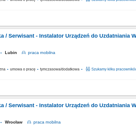
o uzdatniania i oczyszczania wody, obsługa serwisowa klientów, wykonywanie n
rka / Serwisant - Instalator Urządzeń do Uzdatniania 
Lubin
praca
mobilna
czna
umowa o pracę
tymczasowa/dodatkowa
Szukamy kilku pracownikó
o uzdatniania i oczyszczania wody, obsługa serwisowa klientów, wykonywanie n
rka / Serwisant - Instalator Urządzeń do Uzdatniania 
Wrocław
praca
mobilna