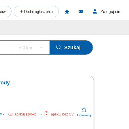
Zaloguj się
ców
Dodaj ogłoszenie
Szukaj
Wody
w
aplikuj szybko
aplikuj bez CV