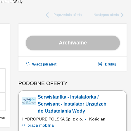
zdatniania Wody
Poprzednia
oferta
Następna
oferta
Archiwalne
Włącz job alert
Drukuj
PODOBNE OFERTY
Serwistantka - Instalatorka /
Serwisant - Instalator Urządzeń
do Uzdatniania Wody
emu
HYDROPURE POLSKA Sp. z o.o.
Kościan
praca
mobilna