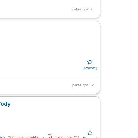
pokaż opis
zniesz pracę. Kwota ta obejmuje
w zyskach. W...
pokaż opis
Wody
w
aplikuj szybko
aplikuj bez CV