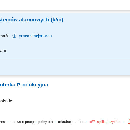
o uzdatniania i oczyszczania wody, obsługa serwisowa klientów, wykonywanie n
systemów alarmowych (k/m)
znań
praca
stacjonarna
czna
zabezpieczeń elektronicznych serwis, przeglądy i konserwacje systemów
nterka Produkcyjna
polskie
czna
umowa o pracę
pełny etat
rekrutacja online
aplikuj szybko