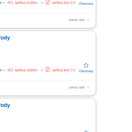
w
aplikuj szybko
aplikuj bez CV
pokaż opis
apraw gwarancyjnych.
Wody
w
aplikuj szybko
aplikuj bez CV
pokaż opis
apraw gwarancyjnych.
Wody