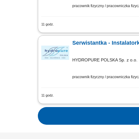
pracownik fizyczny / pracowniczka fizy
11 godz.
Zakres obowiązków: montaż urządzeń d
Serwistantka - Instalato
HYDROPURE POLSKA Sp. z o.o.
pracownik fizyczny / pracowniczka fizy
11 godz.
Zakres obowiązków: montaż urządzeń d