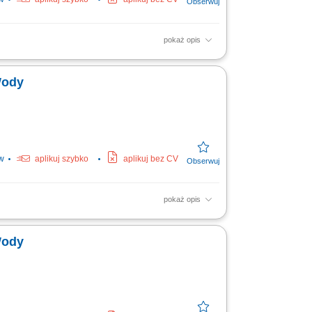
pokaż opis
apraw gwarancyjnych.
Wody
w
aplikuj szybko
aplikuj bez CV
pokaż opis
apraw gwarancyjnych.
Wody