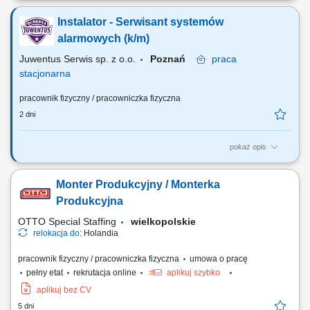
wody, obsługa serwisowa klientów, wykonywanie napraw
Instalator - Serwisant systemów
gwarancyjnych.
alarmowych (k/m)
Juwentus Serwis sp. z o.o.
Poznań
praca
stacjonarna
pracownik fizyczny / pracowniczka fizyczna
2 dni
pokaż opis
Zadania przed Tobą: montaż systemów zabezpieczeń elektronicznych
serwis, przeglądy i konserwacje systemów
Monter Produkcyjny / Monterka
Produkcyjna
OTTO Special Staffing
wielkopolskie
relokacja do:
Holandia
pracownik fizyczny / pracowniczka fizyczna
umowa o pracę
pełny etat
rekrutacja online
aplikuj szybko
aplikuj bez CV
5 dni