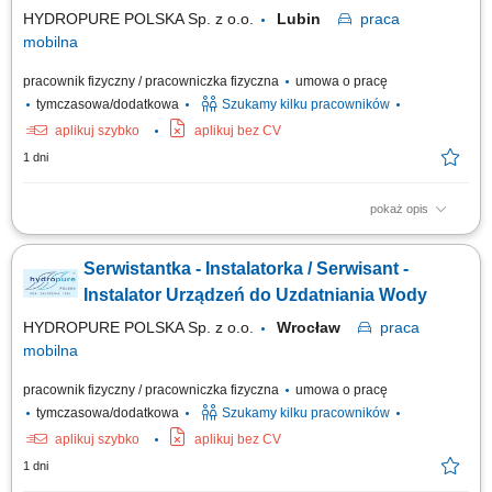
HYDROPURE POLSKA Sp. z o.o.
Lubin
praca
mobilna
pracownik fizyczny / pracowniczka fizyczna
umowa o pracę
tymczasowa/dodatkowa
Szukamy kilku pracowników
aplikuj szybko
aplikuj bez CV
1 dni
pokaż opis
Zakres obowiązków: montaż urządzeń do uzdatniania i oczyszczania
wody, obsługa serwisowa klientów, wykonywanie napraw gwarancyjnych.
Serwistantka - Instalatorka / Serwisant -
Instalator Urządzeń do Uzdatniania Wody
HYDROPURE POLSKA Sp. z o.o.
Wrocław
praca
mobilna
pracownik fizyczny / pracowniczka fizyczna
umowa o pracę
tymczasowa/dodatkowa
Szukamy kilku pracowników
aplikuj szybko
aplikuj bez CV
1 dni