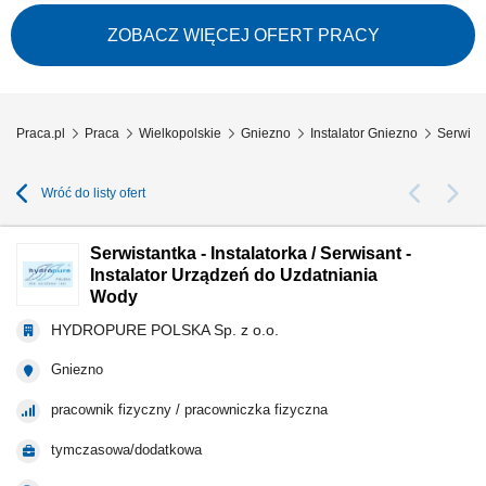
wody, obsługa serwisowa klientów, wykonywanie napraw gwarancyjnych.
ZOBACZ WIĘCEJ OFERT PRACY
Praca.pl
Praca
Wielkopolskie
Gniezno
Instalator Gniezno
Serwista
Wróć do listy ofert
Serwistantka - Instalatorka / Serwisant -
Instalator Urządzeń do Uzdatniania
Wody
HYDROPURE POLSKA Sp. z o.o.
Gniezno
pracownik fizyczny / pracowniczka fizyczna
tymczasowa/dodatkowa