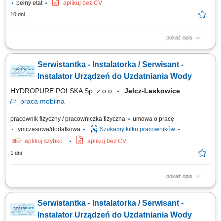
pełny etat
aplikuj bez CV
10 dni
pokaż opis
Prace przy montażu instalacji przeciwpożarowych
Serwistantka - Instalatorka / Serwisant -
Instalator Urządzeń do Uzdatniania Wody
HYDROPURE POLSKA Sp. z o.o.
Jelcz-Laskowice
praca
mobilna
pracownik fizyczny / pracowniczka fizyczna
umowa o pracę
tymczasowa/dodatkowa
Szukamy kilku pracowników
aplikuj szybko
aplikuj bez CV
1 dni
pokaż opis
Zakres obowiązków: montaż urządzeń do uzdatniania i oczyszczania
wody, obsługa serwisowa klientów, wykonywanie napraw gwarancyjnych.
Serwistantka - Instalatorka / Serwisant -
Instalator Urządzeń do Uzdatniania Wody