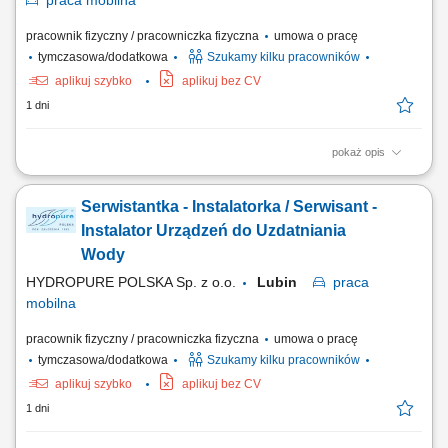
praca
mobilna
pracownik fizyczny / pracowniczka fizyczna
umowa o pracę
tymczasowa/dodatkowa
Szukamy kilku pracowników
aplikuj szybko
aplikuj bez CV
1 dni
pokaż opis
Zakres obowiązków: montaż urządzeń do uzdatniania i oczyszczania
wody, obsługa serwisowa klientów, wykonywanie napraw
Serwistantka - Instalatorka / Serwisant -
gwarancyjnych.
Instalator Urządzeń do Uzdatniania
Wody
HYDROPURE POLSKA Sp. z o.o.
Lubin
praca
mobilna
pracownik fizyczny / pracowniczka fizyczna
umowa o pracę
tymczasowa/dodatkowa
Szukamy kilku pracowników
aplikuj szybko
aplikuj bez CV
1 dni