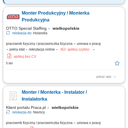
Zadania przed Tobą: montaż systemów zabezpieczeń elektronicznych
serwis, przeglądy i konserwacje systemów
Monter Produkcyjny / Monterka
Produkcyjna
OTTO Special Staffing
wielkopolskie
relokacja do:
Holandia
pracownik fizyczny / pracowniczka fizyczna
umowa o pracę
pełny etat
rekrutacja online
aplikuj szybko
aplikuj bez CV
5 dni
pokaż opis
Otrzymasz całkowitą stawkę brutto w wysokości 20,70 € za godzinę. Jej
wysokość zależy od stanowiska, na którym rozpoczniesz pracę. Kwota ta
Monter / Monterka - Instalator /
obejmuje wynagrodzenie podstawowe w wysokości 18,00 € za godzinę,
powiększone o dodatek ADV, dodatek urlopowy oraz udział w zyskach.
Instalatorka
W...
Klient portalu Praca.pl
wielkopolskie
relokacja do:
Niemcy
pracownik fizyczny / pracowniczka fizyczna
umowa o pracę