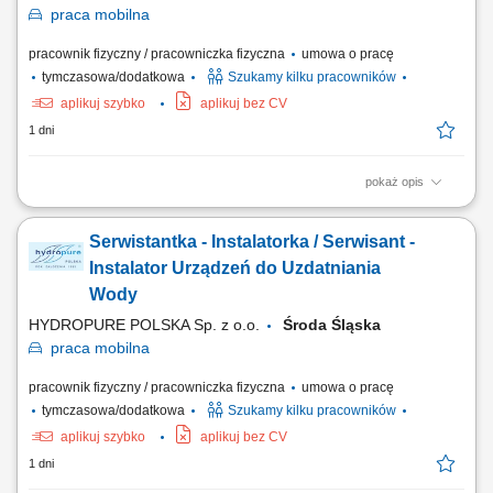
praca
mobilna
pracownik fizyczny / pracowniczka fizyczna
umowa o pracę
tymczasowa/dodatkowa
Szukamy kilku pracowników
aplikuj szybko
aplikuj bez CV
1 dni
pokaż opis
Zakres obowiązków: montaż urządzeń do uzdatniania i oczyszczania
wody, obsługa serwisowa klientów, wykonywanie napraw
Serwistantka - Instalatorka / Serwisant -
gwarancyjnych.
Instalator Urządzeń do Uzdatniania
Wody
HYDROPURE POLSKA Sp. z o.o.
Środa Śląska
praca
mobilna
pracownik fizyczny / pracowniczka fizyczna
umowa o pracę
tymczasowa/dodatkowa
Szukamy kilku pracowników
aplikuj szybko
aplikuj bez CV
1 dni