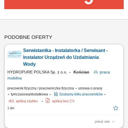
PODOBNE OFERTY
Serwistantka - Instalatorka / Serwisant -
Instalator Urządzeń do Uzdatniania
Wody
HYDROPURE POLSKA Sp. z o.o.
Kościan
praca
mobilna
pracownik fizyczny / pracowniczka fizyczna
umowa o pracę
tymczasowa/dodatkowa
Szukamy kilku pracowników
aplikuj szybko
aplikuj bez CV
1 dni
pokaż opis
Zakres obowiązków: montaż urządzeń do uzdatniania i oczyszczania