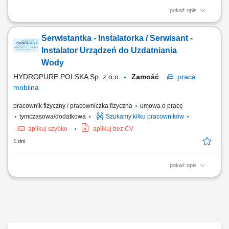
pokaż opis
Zakres obowiązków: montaż urządzeń do uzdatniania i oczyszczania
wody, obsługa serwisowa klientów, wykonywanie napraw
Serwistantka - Instalatorka / Serwisant -
gwarancyjnych.
Instalator Urządzeń do Uzdatniania
Wody
HYDROPURE POLSKA Sp. z o.o.
Zamość
praca
mobilna
pracownik fizyczny / pracowniczka fizyczna
umowa o pracę
tymczasowa/dodatkowa
Szukamy kilku pracowników
aplikuj szybko
aplikuj bez CV
1 dni
pokaż opis
Zakres obowiązków: montaż urządzeń do uzdatniania i oczyszczania
wody, obsługa serwisowa klientów, wykonywanie napraw
gwarancyjnych.