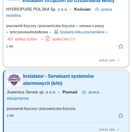
Instalator Urządzeń do Uzdatniania Wody
HYDROPURE POLSKA Sp. z o.o.
Kościan
praca
mobilna
pracownik fizyczny / pracowniczka fizyczna
umowa o pracę
tymczasowa/dodatkowa
Szukamy kilku pracowników
aplikuj szybko
aplikuj bez CV
1 dni
pokaż opis
Zakres obowiązków: montaż urządzeń do uzdatniania i oczyszczania
wody, obsługa serwisowa klientów, wykonywanie napraw gwarancyjnych.
Instalator - Serwisant systemów
alarmowych (k/m)
Juwentus Serwis sp. z o.o.
Poznań
praca
stacjonarna
pracownik fizyczny / pracowniczka fizyczna
2 dni
pokaż opis