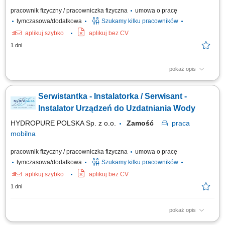
pracownik fizyczny / pracowniczka fizyczna
umowa o pracę
tymczasowa/dodatkowa
Szukamy kilku pracowników
aplikuj szybko
aplikuj bez CV
1 dni
pokaż opis
Zakres obowiązków: montaż urządzeń do uzdatniania i oczyszczania
wody, obsługa serwisowa klientów, wykonywanie napraw gwarancyjnych.
Serwistantka - Instalatorka / Serwisant -
Instalator Urządzeń do Uzdatniania Wody
HYDROPURE POLSKA Sp. z o.o.
Zamość
praca
mobilna
pracownik fizyczny / pracowniczka fizyczna
umowa o pracę
tymczasowa/dodatkowa
Szukamy kilku pracowników
aplikuj szybko
aplikuj bez CV
1 dni
pokaż opis
Zakres obowiązków: montaż urządzeń do uzdatniania i oczyszczania