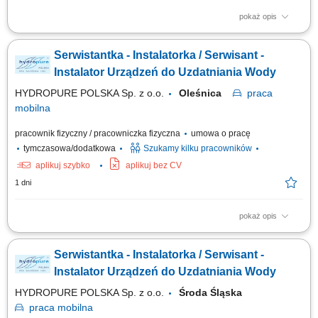
pokaż opis
Zakres obowiązków: montaż urządzeń do uzdatniania i oczyszczania
wody, obsługa serwisowa klientów, wykonywanie napraw gwarancyjnych.
Serwistantka - Instalatorka / Serwisant -
Instalator Urządzeń do Uzdatniania Wody
HYDROPURE POLSKA Sp. z o.o.
Oleśnica
praca
mobilna
pracownik fizyczny / pracowniczka fizyczna
umowa o pracę
tymczasowa/dodatkowa
Szukamy kilku pracowników
aplikuj szybko
aplikuj bez CV
1 dni
pokaż opis
Zakres obowiązków: montaż urządzeń do uzdatniania i oczyszczania
wody, obsługa serwisowa klientów, wykonywanie napraw gwarancyjnych.
Serwistantka - Instalatorka / Serwisant -
Instalator Urządzeń do Uzdatniania Wody
HYDROPURE POLSKA Sp. z o.o.
Środa Śląska
praca
mobilna