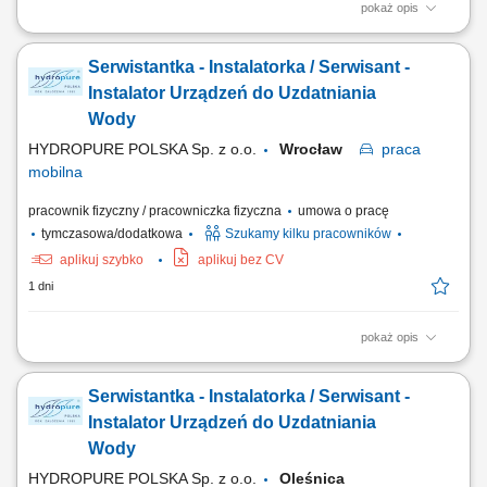
pokaż opis
Zakres obowiązków: montaż urządzeń do uzdatniania i oczyszczania
wody, obsługa serwisowa klientów, wykonywanie napraw
Serwistantka - Instalatorka / Serwisant -
gwarancyjnych.
Instalator Urządzeń do Uzdatniania
Wody
HYDROPURE POLSKA Sp. z o.o.
Wrocław
praca
mobilna
pracownik fizyczny / pracowniczka fizyczna
umowa o pracę
tymczasowa/dodatkowa
Szukamy kilku pracowników
aplikuj szybko
aplikuj bez CV
1 dni
pokaż opis
Zakres obowiązków: montaż urządzeń do uzdatniania i oczyszczania
wody, obsługa serwisowa klientów, wykonywanie napraw
Serwistantka - Instalatorka / Serwisant -
gwarancyjnych.
Instalator Urządzeń do Uzdatniania
Wody
HYDROPURE POLSKA Sp. z o.o.
Oleśnica