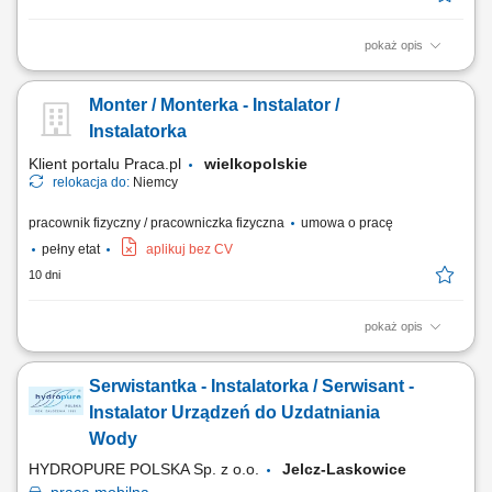
pokaż opis
Otrzymasz całkowitą stawkę brutto w wysokości 20,70 € za godzinę. Jej
wysokość zależy od stanowiska, na którym rozpoczniesz pracę. Kwota
Monter / Monterka - Instalator /
ta obejmuje wynagrodzenie podstawowe w wysokości 18,00 € za
godzinę, powiększone o dodatek ADV, dodatek urlopowy oraz udział w
Instalatorka
zyskach. W...
Klient portalu Praca.pl
wielkopolskie
relokacja do:
Niemcy
pracownik fizyczny / pracowniczka fizyczna
umowa o pracę
pełny etat
aplikuj bez CV
10 dni
pokaż opis
Prace przy montażu instalacji przeciwpożarowych
Serwistantka - Instalatorka / Serwisant -
Instalator Urządzeń do Uzdatniania
Wody
HYDROPURE POLSKA Sp. z o.o.
Jelcz-Laskowice