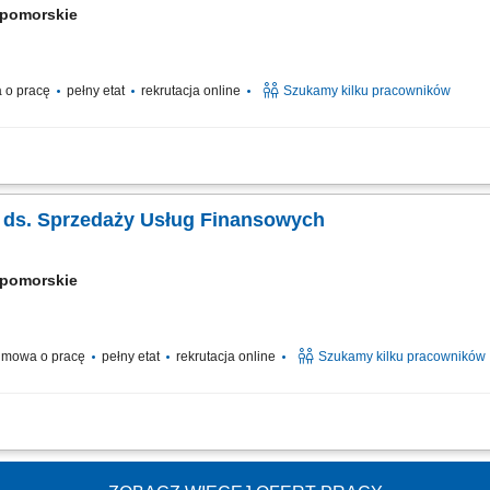
opomorskie
 o pracę
pełny etat
rekrutacja online
Szukamy kilku pracowników
efonicznych z klientami zainteresowanymi ofertą. Doradztwo oraz sprzedaż usług
 i rozwijanie współpracy z partnerami biznesowymi. Realizacja planów sprzedażowy
ta ds. Sprzedaży Usług Finansowych
opomorskie
mowa o pracę
pełny etat
rekrutacja online
Szukamy kilku pracowników
t z klientami zainteresowanymi produktami firmy. Sprzedaż usług finansowych oraz
ijanie relacji z obecnymi. Współpraca z kluczowymi partnerami biznesowymi. Praca