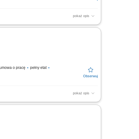
pokaż opis
aktualną ofertą; Informowanie Pacjentów o
Obsługa kasy...
umowa o pracę
pełny etat
pokaż opis
icznej oraz czatu. Analiza zgłoszeń i
w systemie...