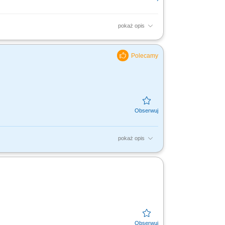
pokaż opis
stępnych usługach oraz aktualnych akcjach
zgodnie z...
pokaż opis
ons. In Szczecin we are Business Centre
ties, and...