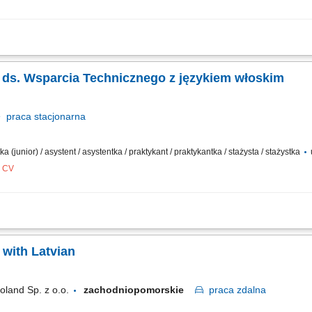
dwiedzających Punkt Pobrań; Aktywna sprzedaż produktów dodatkowych zgodnie z 
ych; Prowadzenie dokumentacji medycznej zgodnie ze standardami Punktu Pobrań; 
ka ds. Wsparcia Technicznego z językiem włoskim
praca
stacjonarna
a (junior) / asystent / asystentka / praktykant / praktykantka / stażysta / stażystka
z CV
echnicznego klientom w języku włoskim za pośrednictwem telefonu, poczty elektron
produktami oraz usługami firmy. Rejestrowanie zgłoszeń i prowadzonych działań 
with Latvian
oland Sp. z o.o.
zachodniopomorskie
praca
zdalna