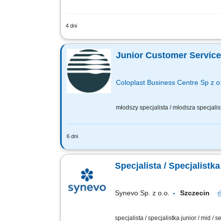
4 dni
Opis stanowiska: zapewnianie profesjo
promocyjnych; proponowanie dodatkowy
Junior Customer Service
Coloplast Business Centre Sp z o
młodszy specjalista / młodsza specjalis
6 dni
Coloplast develops products and servic
that is responsible for global financial 
Specjalista / Specjalistk
Synevo Sp. z o.o.
Szczecin
specjalista / specjalistka junior / mid / s