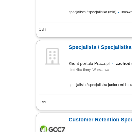
specjalista / specjalistka (mid)
umowa
1 dni
What we do We are dedicated to helping
Poland offices are located in Gdańsk, Wr
Specjalista / Specjalistk
Klient portalu Praca.pl
zachod
siedziba firmy: Warszawa
specjalista / specjalistka junior / mid
u
1 dni
zapewnianie profesjonalnej obsługi kl
pytania klientów i pomoc w rozwiązyw
Customer Retention Speci