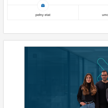
pełny etat
umo