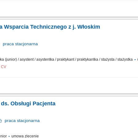
 włoskojęzycznych poprzez telefon, e-mail i chat, diagnozowanie usterek oraz ud
towym, współpraca z zespołami specjalistycznymi przy rozwiązywaniu bardziej zło
ka Wsparcia Technicznego z j. Włoskim
praca
stacjonarna
a (junior) / asystent / asystentka / praktykant / praktykantka / stażysta / stażystka
z CV
nego wsparcia technicznego klientom w języku włoskim (telefon, e-mail, chat). D
produktami firmy. Dokumentowanie zgłoszeń oraz podejmowanych działań w system
a ds. Obsługi Pacjenta
praca
stacjonarna
enior
umowa zlecenie