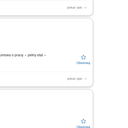
pokaż opis
zielanie skutecznych rozwiązań, prowadzenie
żonych...
umowa o pracę
pełny etat
pokaż opis
iagnozowanie i rozwiązywanie zgłaszanych
ie...