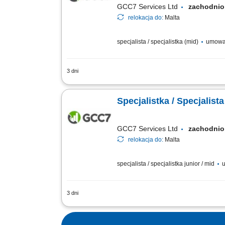
GCC7 Services Ltd
zachodni
relokacja do:
Malta
specjalista / specjalistka (mid)
umowa
3 dni
Twoje zadania: Prowadzenie rozmów tel
Budowanie trwałych relacji z klientami
Specjalistka / Specjalis
GCC7 Services Ltd
zachodni
relokacja do:
Malta
specjalista / specjalistka junior / mid
u
3 dni
Zakres obowiązków: Telefoniczny kontak
Pozyskiwanie nowych klientów oraz rozw