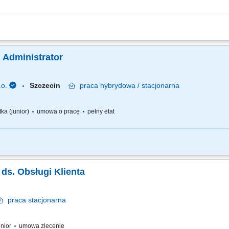
nalnej obsługi Pacjentów odwiedzających Punkt Pobrań udzielanie informacji o do
ch usług zgodnie z potrzebami Pacjentów; prowadzenie dokumentacji medycznej 
 Administrator
.o.
Szczecin
praca
hybrydowa / stacjonarna
tka (junior)
umowa o pracę
pełny etat
es that make life easier for people with very personal and private medical conditi
operations, orders administration, HR and IT support, marketing & data analysis activi
a ds. Obsługi Klienta
praca
stacjonarna
enior
umowa zlecenie