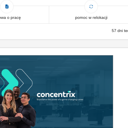
wa o pracę
pomoc w relokacji
57 dni t