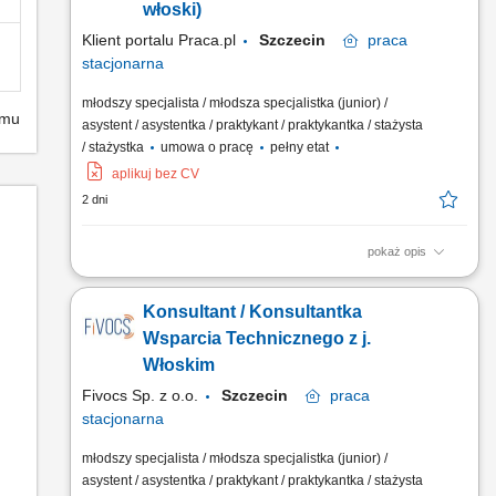
włoski)
Klient portalu Praca.pl
Szczecin
praca
stacjonarna
młodszy specjalista / młodsza specjalistka (junior) /
emu
asystent / asystentka / praktykant / praktykantka / stażysta
/ stażystka
umowa o pracę
pełny etat
aplikuj bez CV
2 dni
pokaż opis
obsługa zgłoszeń technicznych klientów włoskojęzycznych
poprzez telefon, e-mail i chat, diagnozowanie usterek oraz
Konsultant / Konsultantka
udzielanie skutecznych rozwiązań, prowadzenie dokumentacji
zgłoszeń w systemie ticketowym, współpraca z zespołami
Wsparcia Technicznego z j.
specjalistycznymi przy rozwiązywaniu bardziej złożonych...
Włoskim
Fivocs Sp. z o.o.
Szczecin
praca
stacjonarna
młodszy specjalista / młodsza specjalistka (junior) /
asystent / asystentka / praktykant / praktykantka / stażysta