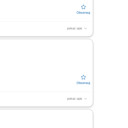
pokaż opis
oing digital to being digital. Cognizant
..
pokaż opis
az kont użytkowników; odpowiadanie na
duktów i...