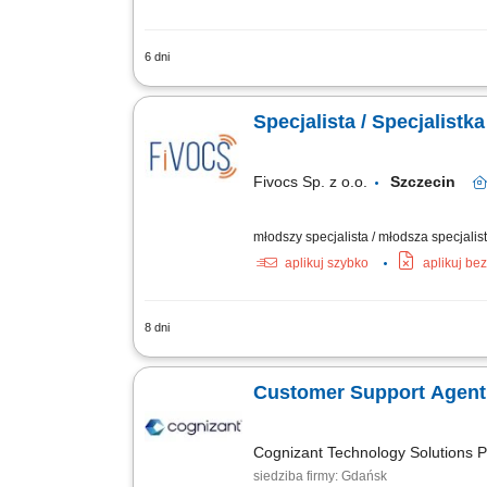
6 dni
Opis stanowiska: Obsługa Pacjentów o
dostępnej ofercie i akcjach promocyjn
Specjalista / Specjalist
Fivocs Sp. z o.o.
Szczecin
młodszy specjalista / młodsza specjalistk
aplikuj szybko
aplikuj be
8 dni
Opis stanowiska Zapewnianie wsparcia t
rozwiązywanie problemów związanych z 
Customer Support Agent 
Cognizant Technology Solutions P
siedziba firmy: Gdańsk