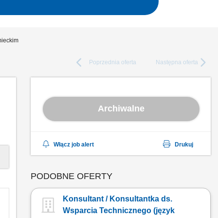
mieckim
Poprzednia
oferta
Następna
oferta
Archiwalne
Włącz job alert
Drukuj
PODOBNE OFERTY
Konsultant / Konsultantka ds.
Wsparcia Technicznego (język