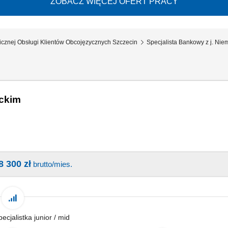
ZOBACZ WIĘCEJ OFERT PRACY
nicznej Obsługi Klientów Obcojęzycznych Szczecin
Specjalista Bankowy z j. Nie
eckim
8 300 zł
brutto/mies.
pecjalistka junior / mid