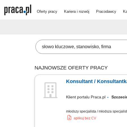
Oferty pracy
Kariera i rozwój
Pracodawcy
Ka
NAJNOWSZE OFERTY PRACY
Konsultant / Konsultantk
Klient portalu Praca.pl
Szcze
młodszy specjalista / młodsza specjalistk
aplikuj bez CV