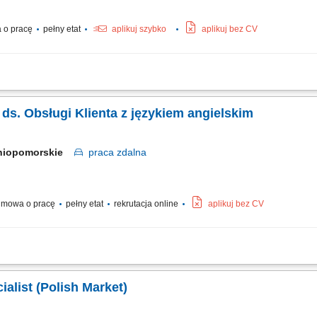
 o pracę
pełny etat
aplikuj szybko
aplikuj bez CV
 the world's leading companies build stronger businesses — helping them go from d
ocław, and Kraków. With the capacity to support various clients, we offer a world of.
a ds. Obsługi Klienta z językiem angielskim
niopomorskie
praca
zdalna
mowa o pracę
pełny etat
rekrutacja online
aplikuj bez CV
ienta w języku angielskim udzielanie wsparcia w zakresie produktów, zamówień or
aniu bieżących problemów; diagnozowanie podstawowych zgłoszeń dotyczących pro
alist (Polish Market)