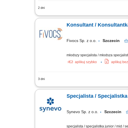
2 dni
obsługa zgłoszeń technicznych klientów
dokumentacji zgłoszeń w systemie ticke
Konsultant / Konsultant
Fivocs Sp. z o.o.
Szczecin
młodszy specjalista / młodsza specjalistk
aplikuj szybko
aplikuj be
3 dni
Opis stanowiska Udzielanie profesjonal
problemów technicznych związanych z 
Specjalista / Specjalistk
Synevo Sp. z o.o.
Szczecin
specjalista / specjalistka junior / mid / s