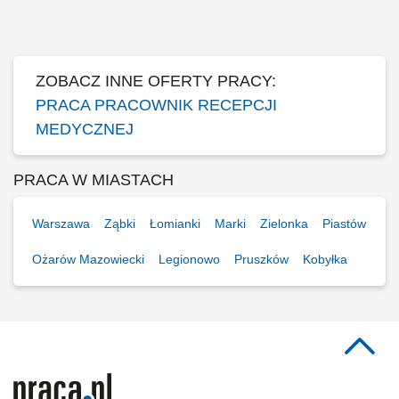
dokumentów przychodzących i wychodzących; Zapewnienie
prawidłowego obiegu dokumentacji medycznej wewnątrz laboratorium;
Ewidencjonowanie wyników badań.
ZOBACZ INNE OFERTY PRACY:
PRACA PRACOWNIK RECEPCJI
MEDYCZNEJ
PRACA W MIASTACH
Warszawa
Ząbki
Łomianki
Marki
Zielonka
Piastów
Ożarów Mazowiecki
Legionowo
Pruszków
Kobyłka