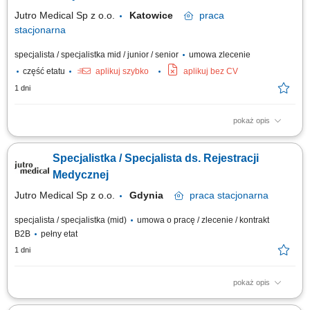
usposobienie i wyrozumiałość dla...
Jutro Medical Sp z o.o.
Katowice
praca
stacjonarna
specjalista / specjalistka mid / junior / senior
umowa zlecenie
część etatu
aplikuj szybko
aplikuj bez CV
1 dni
pokaż opis
Opis stanowiska kompleksowa obsługa Pacjentów korzystających z usług
placówki; prowadzenie rejestracji wizyt i zarządzanie harmonogramem;
Specjalistka / Specjalista ds. Rejestracji
przyjmowanie deklaracji, dokumentacji medycznej oraz wymaganych
upoważnień; pomoc Pacjentom w korzystaniu z aplikacji oraz
Medycznej
prezentowanie jej możliwości;...
Jutro Medical Sp z o.o.
Gdynia
praca
stacjonarna
specjalista / specjalistka (mid)
umowa o pracę / zlecenie / kontrakt
B2B
pełny etat
1 dni
pokaż opis
Opis stanowiska: kompleksowa obsługa pacjentów w rejestracji –