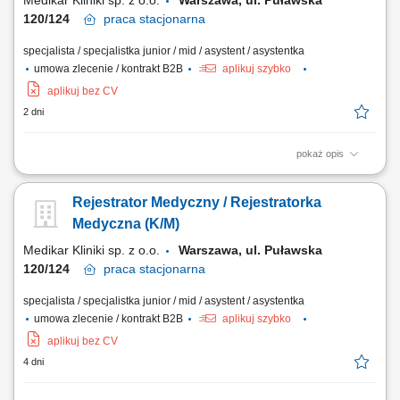
Medikar Kliniki sp. z o.o.
Warszawa, ul. Puławska
120/124
praca
stacjonarna
specjalista / specjalistka junior / mid / asystent / asystentka
umowa zlecenie / kontrakt B2B
aplikuj szybko
aplikuj bez CV
2 dni
pokaż opis
bezpośredni i telefoniczny kontakt z pacjentami, rejestracja wizyt i usług
medycznych, współpraca z personelem medycznym i wsparcie
Rejestrator Medyczny / Rejestratorka
administracyjne, obsługa systemów informatycznych, wprowadzanie
danych i dbanie o prawidłowy obieg dokumentów, sprawna obsługa
Medyczna (K/M)
komputera i urządzeń...
Medikar Kliniki sp. z o.o.
Warszawa, ul. Puławska
120/124
praca
stacjonarna
specjalista / specjalistka junior / mid / asystent / asystentka
umowa zlecenie / kontrakt B2B
aplikuj szybko
aplikuj bez CV
4 dni