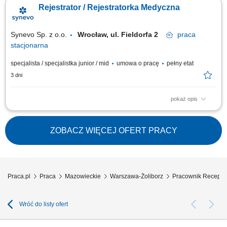
bezpośrednio, telefonicznie i mailowo, koordynowanie pracy zespołu
Rejestrator / Rejestratorka Medyczna
rejestracji oraz układanie grafików, dbanie o sprawny przebieg pracy
recepcji i wysoką jakość obsługi pacjentów, współpraca z kierownictwem
placówki oraz...
Synevo Sp. z o.o.
Wrocław, ul. Fieldorfa 2
praca
stacjonarna
specjalista / specjalistka junior / mid
umowa o pracę
pełny etat
3 dni
pokaż opis
Opis stanowiska Prowadzenie dokumentacji medycznej, zgodnie ze
standardami laboratorium; Nadzór nad właściwym obiegiem dokumentów
przychodzących i wychodzących; Zapewnienie prawidłowego obiegu
ZOBACZ WIĘCEJ OFERT PRACY
dokumentacji medycznej wewnątrz laboratorium; Ewidencjonowanie
wyników badań.
Praca.pl
Praca
Mazowieckie
Warszawa-Żoliborz
Pracownik Recepcj
Wróć do listy ofert