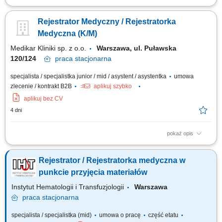
bezpośredni i telefoniczny kontakt z pacjentami, rejestracja wizyt i usług
medycznych, współpraca z personelem medycznym i wsparcie
Rejestrator Medyczny / Rejestratorka
administracyjne, obsługa systemów informatycznych, wprowadzanie
danych i dbanie o prawidłowy obieg dokumentów, sprawna obsługa
Medyczna (K/M)
komputera i urządzeń...
Medikar Kliniki sp. z o.o.
Warszawa, ul. Puławska
120/124
praca
stacjonarna
specjalista / specjalistka junior / mid / asystent / asystentka
umowa
zlecenie / kontrakt B2B
aplikuj szybko
aplikuj bez CV
4 dni
pokaż opis
bezpośredni i telefoniczny kontakt z pacjentem; prace administracyjne
związane z obsługą pacjenta; współpraca z personelem medycznym;
Rejestrator / Rejestratorka medyczna w
rejestracja usług medycznych (internetowa, telefoniczna, bezpośrednia);
obsługa systemów informatycznych - wprowadzanie danych; zapewnienie
punkcie przyjęcia materiałów
prawidłowego...
Instytut Hematologii i Transfuzjologii
Warszawa
praca
stacjonarna
specjalista / specjalistka (mid)
umowa o pracę
część etatu