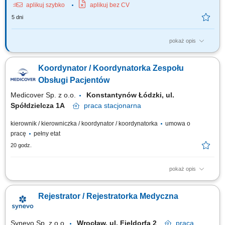
aplikuj szybko
aplikuj bez CV
5 dni
pokaż opis
Poszukujemy osoby do pracy w niepełnym wymiarze czasu pracy (½
etatu) Zakres obowiązków: przyjmowanie i rejestrowanie próbek do
Koordynator / Koordynatorka Zespołu
badań z zewnętrznych podmiotów leczniczych oraz z pracowni /
Zakładów IHIT, przeprowadzanie kontroli wizualnej próbek oraz kontroli
Obsługi Pacjentów
warunków transportu próbek,...
Medicover Sp. z o.o.
Konstantynów Łódzki, ul.
Spółdzielcza 1A
praca
stacjonarna
kierownik / kierowniczka / koordynator / koordynatorka
umowa o
pracę
pełny etat
20 godz.
pokaż opis
Opis stanowiska: koordynowanie pracy zespołu obsługi klienta oraz
wspieranie pracowników w codziennych zadaniach, dbanie o wysoką
Rejestrator / Rejestratorka Medyczna
jakość obsługi i realizację wyznaczonych celów, rozpatrywanie reklamacji
oraz rozwiązywanie bieżących problemów, monitorowanie efektywności
pracy zespołu i...
Synevo Sp. z o.o.
Wrocław, ul. Fieldorfa 2
praca