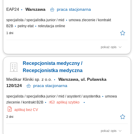
EAP24
Warszawa
praca
stacjonarna
specjalista / specjalistka junior / mid
umowa zlecenie / kontrakt
B2B
pełny etat
rekrutacja online
1 dni
pokaż opis
Opis stanowiska: Obsługa pacjentów w recepcji, telefonicznie oraz
mailowo. Rejestrowanie wizyt i koordynowanie terminarza specjalistów.
Recepcjonista medyczny /
Udzielanie informacji dotyczących usług placówki. Obsługa systemu
rejestracji oraz przyjmowanie płatności. Współpraca z personelem
Recepcjonistka medyczna
medycznym i dbanie o...
Medikar Kliniki sp. z o.o.
Warszawa, ul. Puławska
120/124
praca
stacjonarna
specjalista / specjalistka junior / mid / asystent / asystentka
umowa
zlecenie / kontrakt B2B
aplikuj szybko
aplikuj bez CV
2 dni
pokaż opis