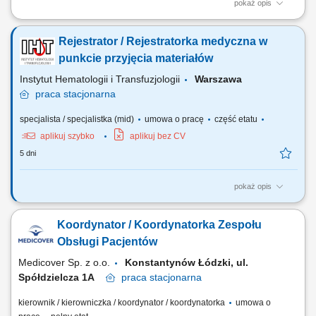
pokaż opis
bezpośredni i telefoniczny kontakt z pacjentem; prace administracyjne
związane z obsługą pacjenta; współpraca z personelem medycznym;
Rejestrator / Rejestratorka medyczna w
rejestracja usług medycznych (internetowa, telefoniczna,
bezpośrednia); obsługa systemów informatycznych - wprowadzanie
punkcie przyjęcia materiałów
danych; zapewnienie prawidłowego...
Instytut Hematologii i Transfuzjologii
Warszawa
praca
stacjonarna
specjalista / specjalistka (mid)
umowa o pracę
część etatu
aplikuj szybko
aplikuj bez CV
5 dni
pokaż opis
Poszukujemy osoby do pracy w niepełnym wymiarze czasu pracy (½
etatu) Zakres obowiązków: przyjmowanie i rejestrowanie próbek do
Koordynator / Koordynatorka Zespołu
badań z zewnętrznych podmiotów leczniczych oraz z pracowni /
Zakładów IHIT, przeprowadzanie kontroli wizualnej próbek oraz kontroli
Obsługi Pacjentów
warunków transportu próbek,...
Medicover Sp. z o.o.
Konstantynów Łódzki, ul.
Spółdzielcza 1A
praca
stacjonarna
kierownik / kierowniczka / koordynator / koordynatorka
umowa o