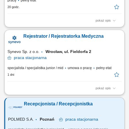
pracę
pełny etat
20 godz.
pokaż opis
Opis stanowiska: koordynowanie pracy zespołu obsługi klienta oraz
wspieranie pracowników w codziennych zadaniach, dbanie o wysoką
Rejestrator / Rejestratorka Medyczna
jakość obsługi i realizację wyznaczonych celów, rozpatrywanie
reklamacji oraz rozwiązywanie bieżących problemów, monitorowanie
efektywności pracy zespołu i...
Synevo Sp. z o.o.
Wrocław, ul. Fieldorfa 2
praca
stacjonarna
specjalista / specjalistka junior / mid
umowa o pracę
pełny etat
1 dni
pokaż opis
Opis stanowiska Kompleksowa rejestracja, skanowanie oraz
wprowadzanie wyników analiz do systemów bazodanowych.
Recepcjonista / Recepcjonistka
Sprawowanie bezpośredniego nadzoru nad bezbłędnym przepływem
pism oraz rekordów medycznych. Prowadzenie i systematyczna
archiwizacja ewidencji zgodnie z wymogami prawnymi i...
POLMED S.A.
Poznań
praca
stacjonarna