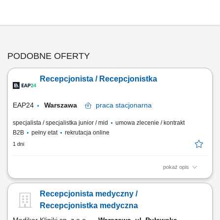
PODOBNE OFERTY
Recepcjonista / Recepcjonistka
EAP24
Warszawa
praca
stacjonarna
specjalista / specjalistka junior / mid
umowa zlecenie / kontrakt
B2B
pełny etat
rekrutacja online
1 dni
pokaż opis
Opis stanowiska: Obsługa pacjentów w recepcji, telefonicznie oraz
mailowo. Rejestrowanie wizyt i koordynowanie terminarza specjalistów.
Recepcjonista medyczny /
Udzielanie informacji dotyczących usług placówki. Obsługa systemu
rejestracji oraz przyjmowanie płatności. Współpraca z personelem
Recepcjonistka medyczna
medycznym i dbanie o...