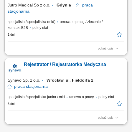
aplikacji oraz prezentowanie jej możliwości;...
Jutro Medical Sp z o.o.
Gdynia
praca
stacjonarna
specjalista / specjalistka (mid)
umowa o pracę / zlecenie /
kontrakt B2B
pełny etat
1 dni
pokaż opis
Opis stanowiska: kompleksowa obsługa pacjentów w rejestracji –
bezpośrednio, telefonicznie i mailowo, koordynowanie pracy zespołu
Rejestrator / Rejestratorka Medyczna
rejestracji oraz układanie grafików, dbanie o sprawny przebieg pracy
recepcji i wysoką jakość obsługi pacjentów, współpraca z
kierownictwem placówki oraz...
Synevo Sp. z o.o.
Wrocław, ul. Fieldorfa 2
praca
stacjonarna
specjalista / specjalistka junior / mid
umowa o pracę
pełny etat
3 dni
pokaż opis
Opis stanowiska Prowadzenie dokumentacji medycznej, zgodnie ze
standardami laboratorium; Nadzór nad właściwym obiegiem