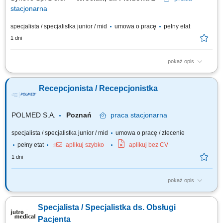
stacjonarna
specjalista / specjalistka junior / mid
umowa o pracę
pełny etat
1 dni
pokaż opis
Opis stanowiska Kompleksowa rejestracja, skanowanie oraz
wprowadzanie wyników analiz do systemów bazodanowych.
Recepcjonista / Recepcjonistka
Sprawowanie bezpośredniego nadzoru nad bezbłędnym przepływem
pism oraz rekordów medycznych. Prowadzenie i systematyczna
archiwizacja ewidencji zgodnie z wymogami prawnymi i...
POLMED S.A.
Poznań
praca
stacjonarna
specjalista / specjalistka junior / mid
umowa o pracę / zlecenie
pełny etat
aplikuj szybko
aplikuj bez CV
1 dni
pokaż opis
Twoim zadaniem będzie: pomoc recepcji zgodnie z przyjętymi
standardami w POLMED; Wymagania: Dokładność, rzetelność i
Specjalista / Specjalistka ds. Obsługi
zaangażowanie w wykonywaną pracę; Umiejętność pracy zespołowej,
empatia, odporność na stres, elastyczność, samodzielność. Miłe
Pacjenta