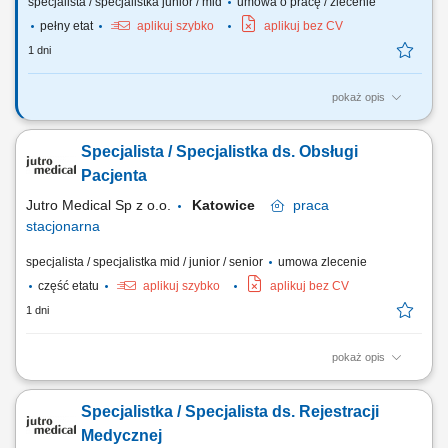
specjalista / specjalistka junior / mid
umowa o pracę / zlecenie
pełny etat
aplikuj szybko
aplikuj bez CV
1 dni
pokaż opis
Twoim zadaniem będzie: pomoc recepcji zgodnie z przyjętymi
standardami w POLMED; Wymagania: Dokładność, rzetelność i
Specjalista / Specjalistka ds. Obsługi
zaangażowanie w wykonywaną pracę; Umiejętność pracy zespołowej,
empatia, odporność na stres, elastyczność, samodzielność. Miłe
Pacjenta
usposobienie i wyrozumiałość dla...
Jutro Medical Sp z o.o.
Katowice
praca
stacjonarna
specjalista / specjalistka mid / junior / senior
umowa zlecenie
część etatu
aplikuj szybko
aplikuj bez CV
1 dni
pokaż opis
Opis stanowiska kompleksowa obsługa Pacjentów korzystających z
usług placówki; prowadzenie rejestracji wizyt i zarządzanie
Specjalistka / Specjalista ds. Rejestracji
harmonogramem; przyjmowanie deklaracji, dokumentacji medycznej
oraz wymaganych upoważnień; pomoc Pacjentom w korzystaniu z
Medycznej