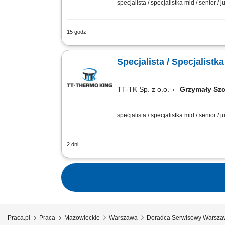
specjalista / specjalistka mid / senior / j
15 godz.
Twoje zadania: Obsługa klientów serwis
do serwisu, aż po zamknięcie zlecenia; 
Specjalista / Specjalistk
TT-TK Sp. z o.o.
Grzymały Sz
specjalista / specjalistka mid / senior / j
2 dni
Opis stanowiska: Profesjonalna obsługa
finalizację. Planowanie i kontrola graf
Praca.pl
Praca
Mazowieckie
Warszawa
Doradca Serwisowy Warsza