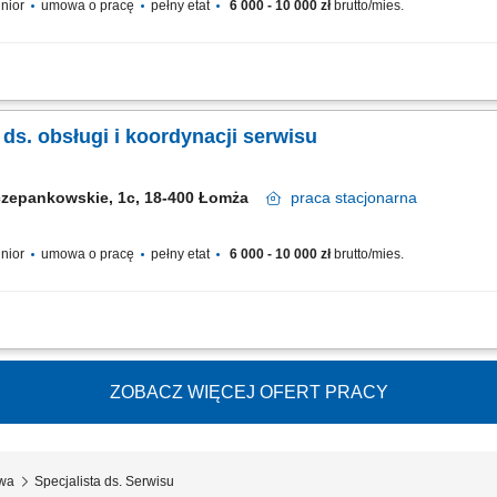
unior
umowa o pracę
pełny etat
6 000 - 10 000 zł
brutto/mies.
u: osobiście, mailowo, telefonicznie; Koordynacja zleceń serwisowych – od przyjęc
Prowadzenie grafiku prac warsztatowych; Wystawianie faktur, protokołów, gwarancji
a ds. obsługi i koordynacji serwisu
czepankowskie, 1c, 18-400 Łomża
praca
stacjonarna
unior
umowa o pracę
pełny etat
6 000 - 10 000 zł
brutto/mies.
 klientów serwisowych w różnych kanałach kontaktu. Zarządzanie procesem realiza
iku pracy warsztatu. Przygotowywanie dokumentacji serwisowej i księgowej oraz obs
ZOBACZ WIĘCEJ OFERT PRACY
wa
Specjalista ds. Serwisu