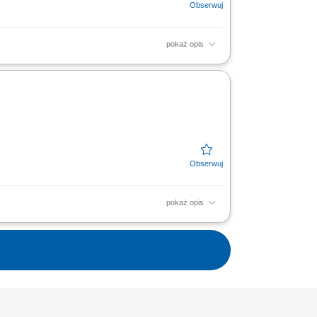
pokaż opis
ia zgłoszenia od klienta, przez przekazanie
,...
pokaż opis
cji zleceń – od przyjęcia zgłoszenia po jego
ługa...