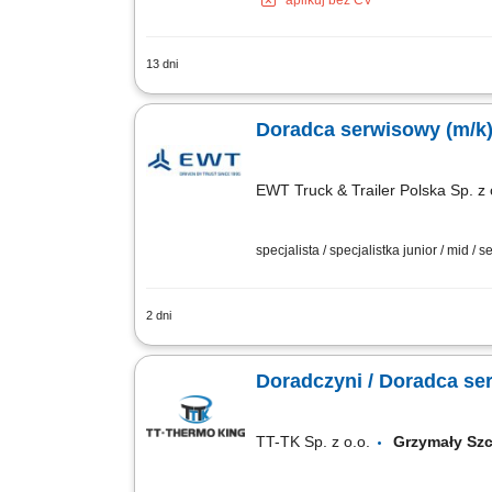
aplikuj bez CV
13 dni
Zakres obowiązków: Ewidencjonowanie,
przebiegu i terminowości prac oraz roz
Doradca serwisowy (m/k
EWT Truck & Trailer Polska Sp. z 
specjalista / specjalistka junior / mid / s
2 dni
Do głównych obowiązków osoby zatrudni
Przedstawienie klientom najlepszych dl
Doradczyni / Doradca ser
TT-TK Sp. z o.o.
Grzymały Sz