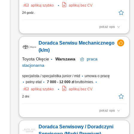
aplikuj szybko
aplikuj bez CV
24 godz.
pokaż opis
Opis stanowiska Prowadzenie kompleksowej obsługi
kierowców zgłaszających pojazdy na przeglądy, diagnostykę i
Doradca Serwisu Mechanicznego
naprawy. Przyjmowanie samochodów do warsztatu, ustalanie
zakresu prac oraz sprawny wydanie auta po zrealizowaniu
(k/m)
usługi. Stałe monitorowanie etapów naprawy na hali
Toyota Okęcie
Warszawa
praca
serwisowej we...
stacjonarna
specjalista / specjalistka junior / mid
umowa o pracę
pełny etat
7 000 - 12 000 zł
brutto/mies.
aplikuj szybko
aplikuj bez CV
2 dni
pokaż opis
Twoje zadania Profesjonalna obsługa klienta, na każdym
etapie procesu serwisowego; Budowanie długoterminowych
Doradca Serwisowy / Doradczyni
relacji z klientami; Przyjmowanie i wydawanie samochodów na
przegląd i do naprawy; Kompletacja niezbędnej dokumentacji;
Serwisowa (Marki Premium)