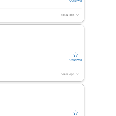
pokaż opis
om oraz podwykonawcom; Monitorowanie
i o statusie zadań;...
pokaż opis
sowych oraz sprzedaż części zamiennych;
standardy...