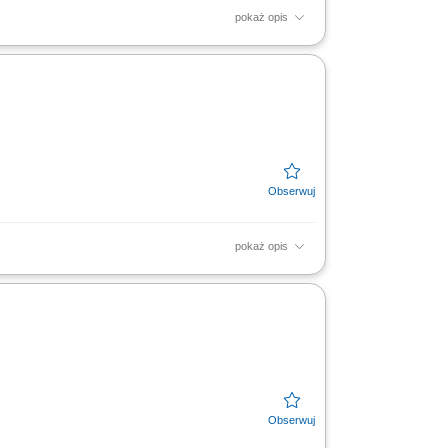
pokaż opis
mi wiodących marek motoryzacyjnych.
zdu w serwisie. Aktywne...
pokaż opis
 z restrykcyjnymi wytycznymi marek
ażdym etapie obsługi. Aktywne...