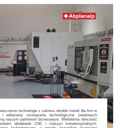
owoczesne technologie z zakresu obróbki metali dla firm w
 i wdrażamy rozwiązania technologiczne światowych
jną naszym partnerom biznesowym. Wieloletnia obecność
entami obrabiarek CNC i maszyn konwencjonalnych,
arcie technologiczne, a przede wszystkim skuteczna