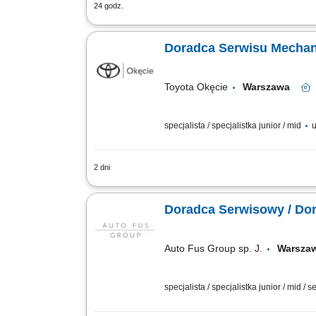
24 godz.
Opis stanowiska Prowadzenie kompleks
ustalanie zakresu prac oraz sprawny wy
Doradca Serwisu Mechan
Toyota Okęcie
Warszawa
specjalista / specjalistka junior / mid
u
2 dni
Twoje zadania Profesjonalna obsługa k
wydawanie samochodów na przegląd i d
Doradca Serwisowy / Do
Auto Fus Group sp. J.
Warsz
specjalista / specjalistka junior / mid / s