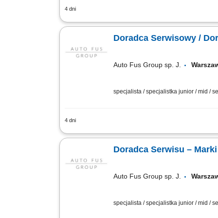
4 dni
Zadania Koordynowanie i całościowe z
Zapewnianie kontrahentom bezkompromis
Doradca Serwisowy / Dor
Auto Fus Group sp. J.
Warsz
specjalista / specjalistka junior / mid / s
4 dni
Opis stanowiska Koordynowanie procesó
luksusowych. Zapewnianie kontrahentom
Doradca Serwisu – Mark
Auto Fus Group sp. J.
Warsz
specjalista / specjalistka junior / mid / s