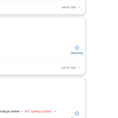
pokaż opis
 motoryzacji wyznaczają standard codziennej
kamy...
pokaż opis
zenie w doborze i sprzedaży części pomoże
u...
rutacja online
aplikuj szybko