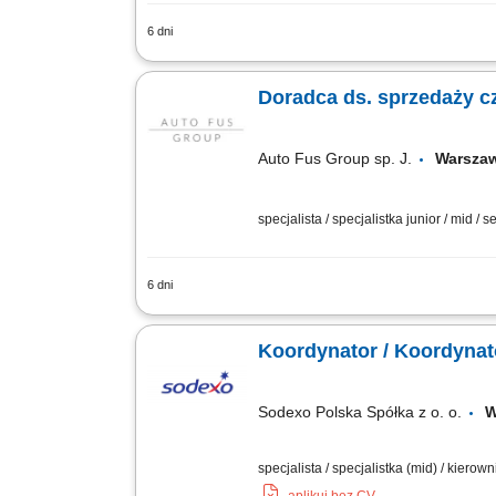
6 dni
Zapraszamy do zespołu tworzącego nowo
pracy. Jeśli posiadasz doświadczenie w
Doradca ds. sprzedaży c
Auto Fus Group sp. J.
Warsz
specjalista / specjalistka junior / mid / s
6 dni
Jeśli lubisz pracę z Klientem i intere
nam zapewnić sprawną obsługę oraz pr
Sodexo Polska Spółka z o. o.
W
specjalista / specjalistka (mid) / kiero