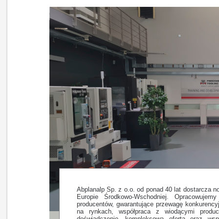
Abplanalp Sp. z o.o. od ponad 40 lat dostarcza n
Europie Środkowo-Wschodniej. Opracowujemy
producentów, gwarantujące przewagę konkurency
na rynkach, współpraca z wiodącymi produc
doświadczenie, kompleksowa oferta oraz wsp