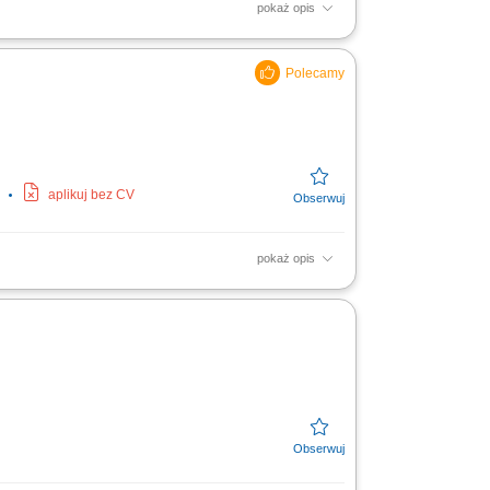
pokaż opis
awy. Przyjmowanie samochodów do warsztatu,
serwisowej we...
aplikuj bez CV
pokaż opis
i z klientami; Przyjmowanie i
awy auta; Współpraca z...