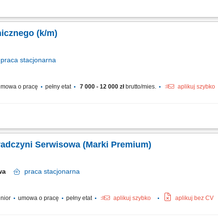
owej obsługi kierowców zgłaszających pojazdy na przeglądy, diagnostykę i napr
danie auta po zrealizowaniu usługi. Stałe monitorowanie etapów naprawy na hali 
icznego (k/m)
praca
stacjonarna
mowa o pracę
pełny etat
7 000 - 12 000 zł
brutto/mies.
aplikuj szybko
lienta, na każdym etapie procesu serwisowego; Budowanie długoterminowych relacj
o naprawy; Kompletacja niezbędnej dokumentacji; Monitorowanie przebiegu napr
radczyni Serwisowa (Marki Premium)
awa
praca
stacjonarna
enior
umowa o pracę
pełny etat
aplikuj szybko
aplikuj bez CV