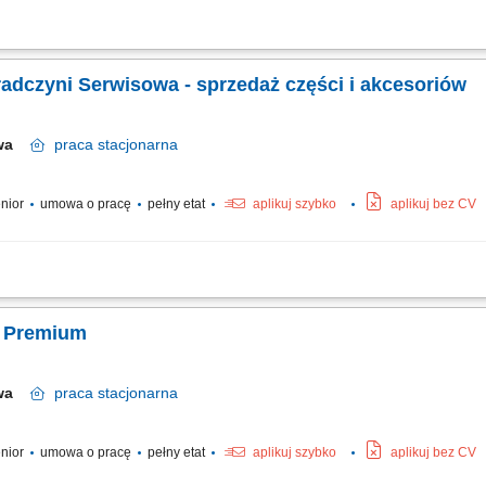
arządzanie procesami napraw i przeglądów zgodnie z rygorystycznymi procedura
owej jakości obsługi oraz wsparcia merytorycznego w trakcie całego pobytu poja
adczyni Serwisowa - sprzedaż części i akcesoriów
awa
praca
stacjonarna
enior
umowa o pracę
pełny etat
aplikuj szybko
aplikuj bez CV
w dystrybucji oraz sprzedaży podzespołów i akcesoriów motoryzacyjnych zgodnie
 profesjonalnego doradztwa technicznego oraz budowanie wzorowych relacji na k
i Premium
awa
praca
stacjonarna
enior
umowa o pracę
pełny etat
aplikuj szybko
aplikuj bez CV