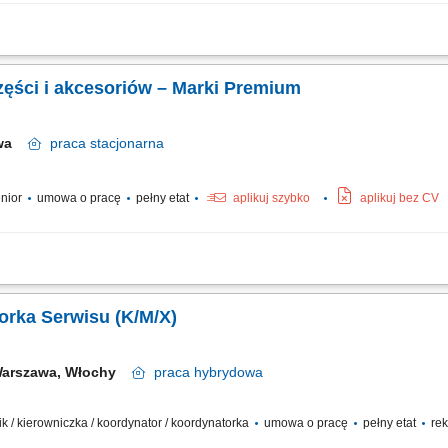
czesny serwis marek premium, gdzie profesjonalizm, dbałość o detale i pasja do
 obsłudze Klienta i chcesz rozwijać swoją karierę w prestiżowym środowisku – cze
zęści i akcesoriów – Marki Premium
awa
praca
stacjonarna
enior
umowa o pracę
pełny etat
aplikuj szybko
aplikuj bez CV
sujesz się motoryzacją – zapraszamy do działu części i akcesoriów. Twoje doświadc
ofesjonalne doradztwo na wysokim poziomie. Opis stanowiska prowadzenie serwis
Koordynator / Koordynatorka Serwisu (K/M/X)
arszawa, Włochy
praca
hybrydowa
wnik / kierowniczka / koordynator / koordynatorka
umowa o pracę
pełny etat
rek