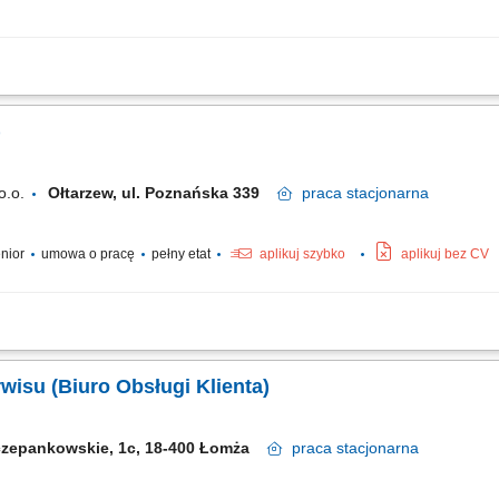
 aktualizowanie i obsługa zgłoszeń w systemach; Przydzielanie zadań technik
wiązywanie problemów; Utrzymywanie kontaktu z klientami i przekazywanie informacj
)
o.o.
Ołtarzew, ul. Poznańska 339
praca
stacjonarna
enior
umowa o pracę
pełny etat
aplikuj szybko
aplikuj bez CV
onej na tym stanowisku należy: Obsługa klientów serwisu, sprzedaż usług serwi
a nich rozwiązań w zakresie napraw ich pojazdów; Obsługa w oparciu o najwyższe 
wisu (Biuro Obsługi Klienta)
czepankowskie, 1c, 18-400 Łomża
praca
stacjonarna