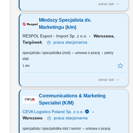
pokaż opis
Główne obowiązki: Opracowywanie i realizacja działań
promocyjno-informacyjnych dotyczących Funduszy
Młodszy Specjalista ds.
Europejskich (FEPW, FENG, FERS) oraz Funduszy
Norweskich, w tym prowadzenie kampanii promocyjno-
Marketingu (k/m)
informacyjnych FEPW i Funduszy Norweskich oraz działań
RESPOL Export - Import Sp. z o.o.
Warszawa,
promujących Agencję i oferowane przez...
Targówek
praca
stacjonarna
specjalista / specjalistka (mid)
umowa o pracę
pełny
etat
1 dni
pokaż opis
Zakres obowiązków Współtworzenie i realizacja budżetu
marketingowego; Planowanie, kompleksowa obsługa akcji
Communications & Marketing
promocyjnych w tym tworzenie atrakcyjnych wizualnie
materiałów cyfrowych i drukowanych Tworzenie i publikacja
Specialist (K/M)
angażujących treści w SM; Obsługa strony www; Opracowanie,
CEVA Logistics Poland Sp. z o.o.
nadzór nad...
Warszawa
praca
stacjonarna
specjalista / specjalistka mid / senior
umowa o pracę