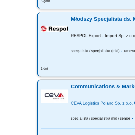
5 godz.
Główne obowiązki: Opracowywanie i re
Norweskich, w tym prowadzenie kampan
Młodszy Specjalista ds. 
RESPOL Export - Import Sp. z o.o
specjalista / specjalistka (mid)
umowa
1 dni
Zakres obowiązków Współtworzenie i r
wizualnie materiałów cyfrowych i druk
Communications & Market
CEVA Logistics Poland Sp. z o.o.
specjalista / specjalistka mid / senior