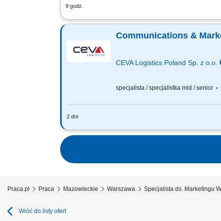
9 godz.
Zakres obowiązków: Tworzenie i wdraża
Opracowywanie person oraz mapowanie ś
Communications & Market
CEVA Logistics Poland Sp. z o.o.
specjalista / specjalistka mid / senior
2 dni
YOUR ROLE As Communications & Marketi
Rail business line. You will work at th
Praca.pl
Praca
Mazowieckie
Warszawa
Specjalista ds. Marketingu
Wróć do listy ofert