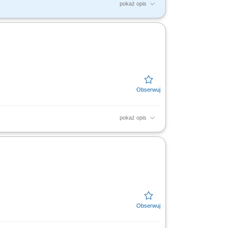
pokaż opis
kacji akcji marketingowych i komunikacji
lnie i poprawnych...
pokaż opis
 Nadzorowanie spójności strategii marki we
cie w...