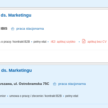
ng Specialist for Eastern Europe countries, you will drive the local marketing a
e intersection of commercial development and brand positioning, supporting business
a ds. Marketingu
al IBIS
praca
stacjonarna
o pracę / kontrakt B2B
pełny etat
aplikuj szybko
aplikuj bez CV
nia na podobnym stanowisku (senior /regular/ mid) Bardzo dobra, praktyczna zna
 samodzielnego tworzenia i prowadzenia kampanii płatnych (Meta Ads, LinkedIn Ad
a ds. Marketingu
rszawa, ul. Ostrobramska 75C
praca
stacjonarna
senior
umowa o pracę / zlecenie / kontrakt B2B
pełny etat