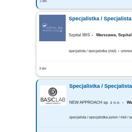
2 dni
YOUR ROLE As Communications & Marketi
Rail business line. You will work at th
Specjalistka / Specjalist
Szpital IBIS
Warszawa, Szpit
specjalista / specjalistka (mid)
umowa 
3 dni
Wymagania: Minimum 3-5 lat doświadcze
LinkedIn, TikTok, YouTube; Umiejętność
Specjalistka / Specjalist
NEW APPROACH sp. z o.o.
Wa
specjalista / specjalistka junior / mid / 