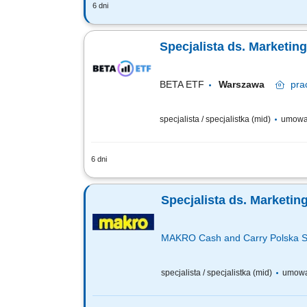
6 dni
Szukamy Marketing/ Trade Marketing Spe
dobrze czujesz się zarówno w świecie d
Specjalista ds. Marketin
BETA ETF
Warszawa
pra
specjalista / specjalistka (mid)
umowa
6 dni
Twój zakres obowiązków odpowiadasz za
edukacyjne oraz promocyjne w mediach 
Specjalista ds. Marketin
MAKRO Cash and Carry Polska S
specjalista / specjalistka (mid)
umowa