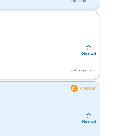
pokaż opis
nd communications strategy for our Ground &
 growth by...
pokaż opis
jomość platform: Facebook, Instagram,
s, TikTok Ads, Google...