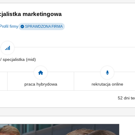
cjalistka marketingowa
Profil firmy
SPRAWDZONA FIRMA
 / specjalistka (mid)
praca hybrydowa
rekrutacja online
52 dni t