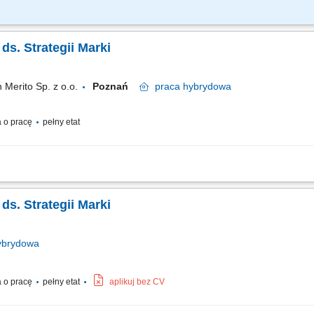
naliza kampanii marketingowych zgodnie z celami biznesowymi. Koordynacja publi
działami handlowymi i agencjami zewnętrznymi. Przygotowanie atrakcyjnych wizua
 ds. Strategii Marki
Merito Sp. z o.o.
Poznań
praca
hybrydowa
 o pracę
pełny etat
rażanie wytycznych do komunikacji marki (tone of voice, slogany, key messages).
nie i aktualizowanie person klientów. Analiza konkurencji i potrzeb klientów. Wspar
 ds. Strategii Marki
brydowa
 o pracę
pełny etat
aplikuj bez CV