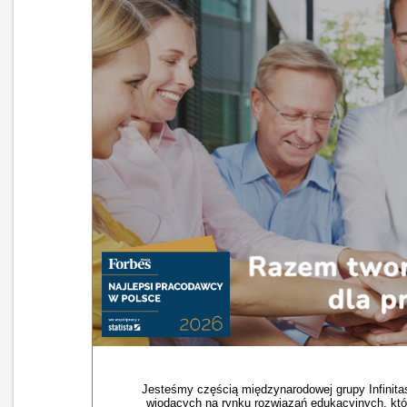
Jesteśmy częścią międzynarodowej grupy Infinita
wiodących na rynku rozwiązań edukacyjnych, któr