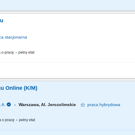
cjalisty/ Specjalistki, który wesprze rozwój naszych marek. To stanowisko na styku
anych i analiz, jak i w tworzeniu angażujących aktywacji dla konsumentów oraz pa
gu
ca
stacjonarna
 o pracę
pełny etat
 planowanie i realizację działań marketingowych wspierających sprzedaż produktó
społecznościowych; przygotowujesz materiały marketingowe dla klientów indywidu
gu Online (K/M)
.A.
Warszawa, Al. Jerozolimskie
praca
hybrydowa
 o pracę
pełny etat