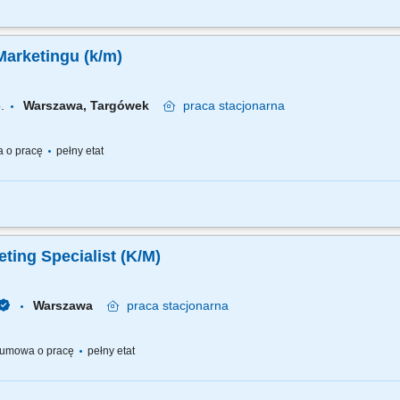
alizacja działań promocyjno-informacyjnych dotyczących Funduszy Europejskic
ii promocyjno-informacyjnych FEPW i Funduszy Norweskich oraz działań promując
Marketingu (k/m)
.
Warszawa, Targówek
praca
stacjonarna
 o pracę
pełny etat
ealizacja budżetu marketingowego; Planowanie, kompleksowa obsługa akcji promo
owanych Tworzenie i publikacja angażujących treści w SM; Obsługa strony www; Op
ing Specialist (K/M)
Warszawa
praca
stacjonarna
umowa o pracę
pełny etat