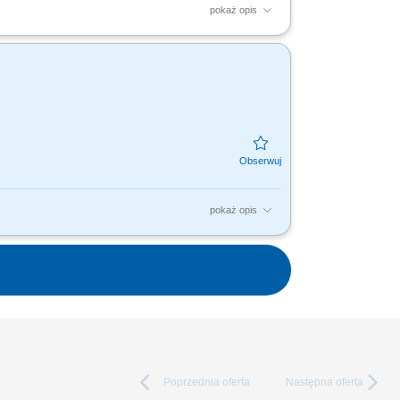
pokaż opis
ystkich kanałach komunikacyjnych;
owań i potrzeb...
pokaż opis
nd communications strategy for our Ground &
 growth by...
Poprzednia
oferta
Następna
oferta