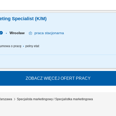
nie wytycznych komunikacji marki; Nadzór nad spójnością strategii marki we wsz
cieżki zakupowej klienta (customer journey) Analiza rynku, konkurencji oraz zach
ing Specialist (K/M)
Wrocław
praca
stacjonarna
umowa o pracę
pełny etat
ng Specialist for Eastern Europe countries, you will drive the local marketing a
e intersection of commercial development and brand positioning, supporting business
ZOBACZ WIĘCEJ OFERT PRACY
 Warszawa
Specjalista marketingowy / Specjalistka marketingowa