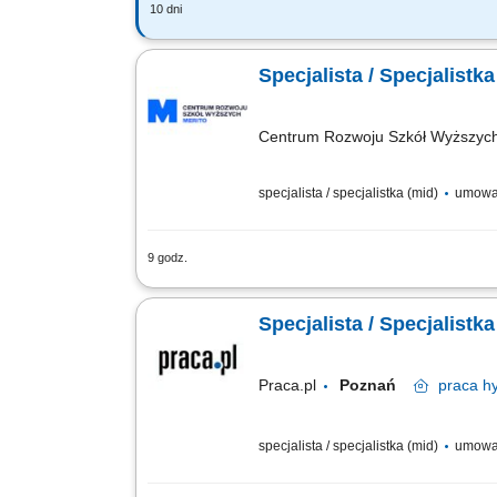
10 dni
Twój zakres obowiązków: Tworzenie i a
wielokanałowej. Współpraca z Halami, 
Specjalista / Specjalistka
Centrum Rozwoju Szkół Wyższych 
specjalista / specjalistka (mid)
umowa
9 godz.
Zakres obowiązków: Opracowywanie i wd
wszystkich kanałach komunikacji. Tworze
Specjalista / Specjalistka
Praca.pl
Poznań
praca
hy
specjalista / specjalistka (mid)
umowa