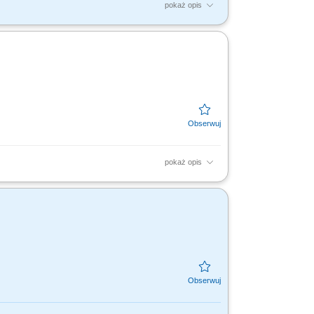
pokaż opis
 marketingu i trade marketingu – jeśli
rtnerów B2B...
pokaż opis
w Beta ETF; tworzysz i publikujesz treści
alnych,...