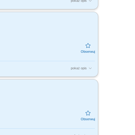
pokaż opis
h (FEPW, FENG, FERS) oraz Funduszy
ych Agencję i oferowane przez...
pokaż opis
cyjnych w tym tworzenie atrakcyjnych
racowanie, nadzór nad...