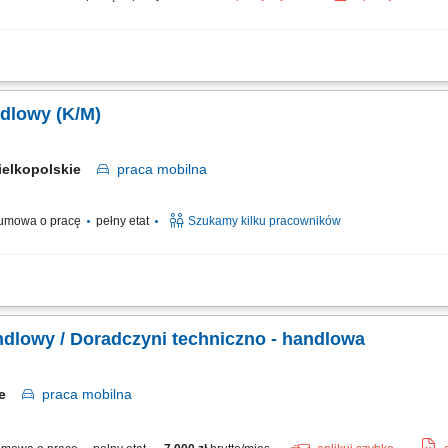
ionej na tym stanowisku należy: Aktywna sprzedaż części zamiennych zgodnie z
 użytkowych (dobór części do napraw mechanicznych oraz powypadkowych) Wsparc
dlowy (K/M)
ielkopolskie
praca
mobilna
umowa o pracę
pełny etat
Szukamy kilku pracowników
bowiązków: Odwiedzasz gospodarstwa rolne i budujesz partnerskie relacje z rolnik
związania, Udzielasz wsparcia technicznego i doradztwa w codziennych wyzwaniac
ndlowy / Doradczyni techniczno - handlowa
kie
praca
mobilna