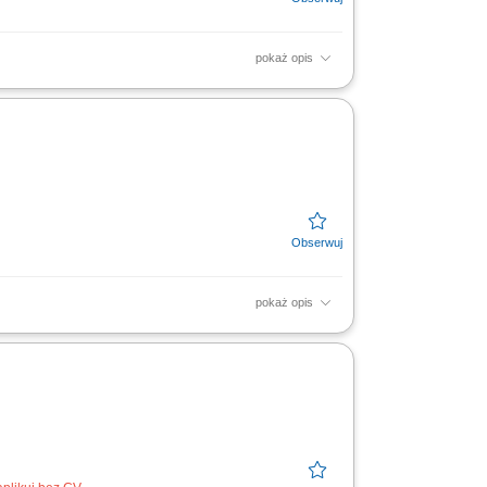
pokaż opis
 założeniami budżetowymi serwisu; Dobór
ie działu serwisu...
pokaż opis
ami, Analizujesz kondycję upraw i dobrostan
h, Realizujesz...