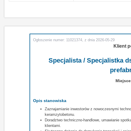
Ogłoszenie numer: 11021374, z dnia 2026-05-29
Klient p
Specjalista / Specjalistka
prefab
Miejsce
Opis stanowiska
Zaznajamianie inwestorów z nowoczesnymi technol
keramzytobetonu.
Doradztwo techniczno-handlowe, umawianie spotka
klientami.