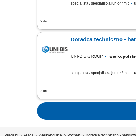
specjalista / specjalistka junior / mid
u
2 dni
Zakres obowiązków: aktywne pozyskiwan
prezentowanie produktów i usług firmy 
Doradca techniczno - ha
UNI-BIS GROUP
wielkopols
specjalista / specjalistka junior / mid
u
2 dni
Zakres obowiązków: aktywne pozyskiwan
prezentowanie produktów i usług firmy 
Praca.pl
Praca
Wielkopolskie
Poznań
Doradca techniczno - handlo