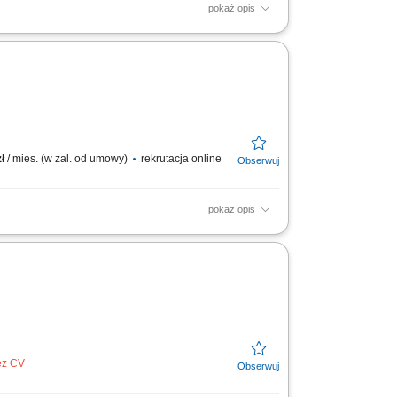
pokaż opis
. Koordynowanie całokształtu spraw
 celu pozyskanie nowych...
ł
/ mies. (w zal. od umowy)
rekrutacja online
pokaż opis
ów modułowych. Aktywne prowadzenie spotkań
w sprzedażowych przy...
ez CV