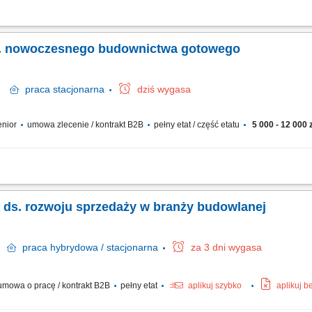
dażowych oraz kompleksowa obsługa interesantów odwiedzających oddział firmy
mentu zapytania ofertowego do wydania towaru. Inicjowanie działań mających na
s. nowoczesnego budownictwa gotowego
ań
praca
stacjonarna
dziś wygasa
senior
umowa zlecenie / kontrakt B2B
pełny etat / część etatu
5 000 - 12 000 z
towanie innowacyjnych rozwiązań z zakresu szybkiej budowy nowoczesnych dom
ystnych warunków umów handlowych. Skuteczne realizowanie indywidualnych celó
ka ds. rozwoju sprzedaży w branży budowlanej
ń
praca
hybrydowa / stacjonarna
za 3 dni wygasa
mowa o pracę / kontrakt B2B
pełny etat
aplikuj szybko
aplikuj b