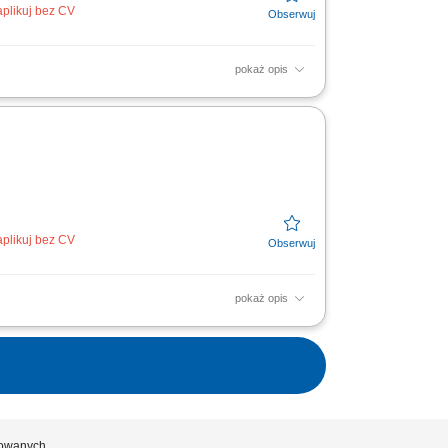
aplikuj bez CV
pokaż opis
doradztwo techniczne i dobór rozwiązań.
Wymagania:...
aplikuj bez CV
pokaż opis
doradztwo techniczne i dobór rozwiązań.
Wymagania:...
ykowanych