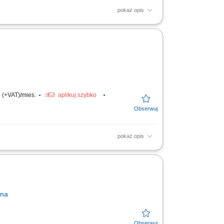
pokaż opis
irmy. Kalkulowanie cen, przygotowywanie
 spływających...
 (+VAT)/mies.
aplikuj szybko
pokaż opis
cji produktowych marki HYLA bezpośrednio u
rna