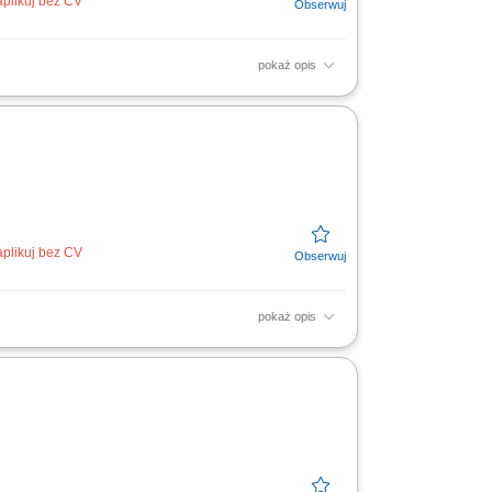
aplikuj bez CV
pokaż opis
 zakresie doboru rozwiązań technicznych
utrzymywanie...
aplikuj bez CV
pokaż opis
 zakresie doboru rozwiązań technicznych
utrzymywanie...