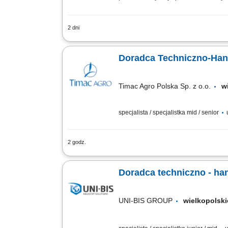
2 dni
Do głównych obowiązków osoby zatrudn
oraz kosztorysowanie napraw pojazdów
Doradca Techniczno-Han
Timac Agro Polska Sp. z o.o.
w
specjalista / specjalistka mid / senior
2 godz.
Teren pracy: 2-3 powiaty Twój zakres o
zwierząt, aby proponować skuteczne ro
Doradca techniczno - ha
UNI-BIS GROUP
wielkopols