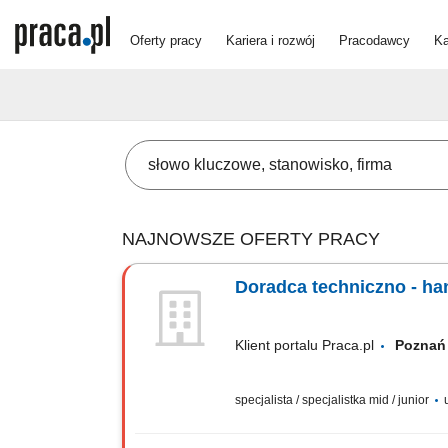
Oferty pracy
Kariera i rozwój
Pracodawcy
Ka
NAJNOWSZE OFERTY PRACY
Doradca techniczno - ha
Klient portalu Praca.pl
Pozn
specjalista / specjalistka mid / junior
u