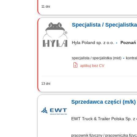
11 dni
Zadania: Realizowanie bieżących plan
spersonalizowanych wycen oraz sprawne
Specjalista / Specjalist
Hyla Poland sp. z o.o.
Pozn
specjalista / specjalistka (mid)
kontra
aplikuj bez CV
13 dni
Zadania Aktywne pozyskiwanie nowych 
klientów; Terminowe realizowanie wy
Sprzedawca części (m/k)
EWT Truck & Trailer Polska Sp. z 
pracownik fizyczny / pracowniczka fizy