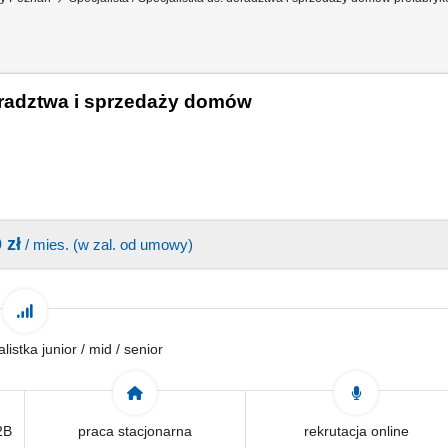
doradztwa i sprzedaży domów
 zł
/ mies. (w zal. od umowy)
alistka junior / mid / senior
2B
praca stacjonarna
rekrutacja online