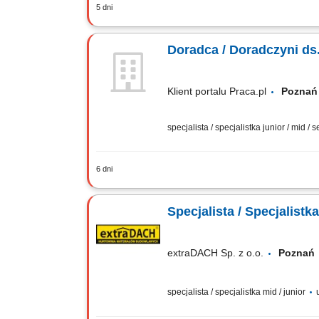
5 dni
Prowadzenie bieżących procesów sprze
związanych z obsługą zamówień, od mo
Doradca / Doradczyni d
Klient portalu Praca.pl
Pozn
specjalista / specjalistka junior / mid / 
6 dni
Profesjonalne doradztwo oraz prezen
z inwestorami oraz negocjowanie korz
Specjalista / Specjalist
extraDACH Sp. z o.o.
Pozna
specjalista / specjalistka mid / junior
u