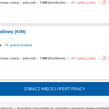
mowa o pracę
pełny etat
7 000 zł
brutto/mies.
aplikuj szybko
ie nowych klientów (terenowe), oraz rozwój sprzedaży wśród obecnych klientów; 
oraz kompleksowych rozwiązań dla klientów; utrzymywanie długofalowych relacji. 
ndlowy (K/M)
kie
praca
mobilna
mowa o pracę
pełny etat
7 000 zł
brutto/mies.
aplikuj szybko
ie nowych klientów (terenowe), oraz rozwój sprzedaży wśród obecnych klientów; 
oraz kompleksowych rozwiązań dla klientów; utrzymywanie długofalowych relacji. 
ZOBACZ WIĘCEJ OFERT PRACY
wy Poznań
Specjalista / Specjalistka ds. doradztwa i sprzedaży domów prefabr