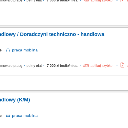
mowa o pracę
pełny etat
7 000 zł
brutto/mies.
aplikuj szybko
 nowych klientów oraz rozwijanie współpracy z obecnymi partnerami, doradztwo w
entowanie oferty produktowej oraz prowadzenie spotkań handlowych, budowanie i 
ndlowy / Doradczyni techniczno - handlowa
kie
praca
mobilna
mowa o pracę
pełny etat
7 000 zł
brutto/mies.
aplikuj szybko
 nowych klientów oraz rozwijanie współpracy z obecnymi partnerami, doradztwo w
entowanie oferty produktowej oraz prowadzenie spotkań handlowych, budowanie i 
ndlowy (K/M)
kie
praca
mobilna