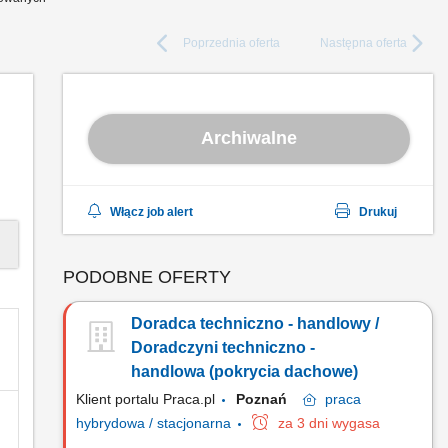
Poprzednia
oferta
Następna
oferta
Archiwalne
Włącz job alert
Drukuj
PODOBNE OFERTY
Doradca techniczno - handlowy /
Doradczyni techniczno -
handlowa (pokrycia dachowe)
Klient portalu Praca.pl
Poznań
praca
hybrydowa / stacjonarna
za 3 dni wygasa