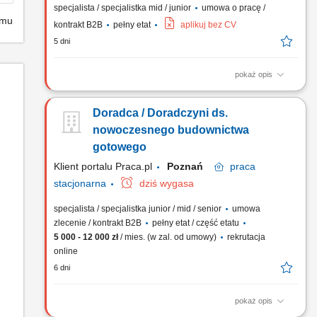
specjalista / specjalistka mid / junior
umowa o pracę /
emu
kontrakt B2B
pełny etat
aplikuj bez CV
5 dni
pokaż opis
Prowadzenie bieżących procesów sprzedażowych oraz
kompleksowa obsługa interesantów odwiedzających oddział
Doradca / Doradczyni ds.
firmy. Koordynowanie całokształtu spraw związanych z
obsługą zamówień, od momentu zapytania ofertowego do
nowoczesnego budownictwa
wydania towaru. Inicjowanie działań mających na celu
gotowego
pozyskanie nowych...
Klient portalu Praca.pl
Poznań
praca
stacjonarna
dziś wygasa
specjalista / specjalistka junior / mid / senior
umowa
zlecenie / kontrakt B2B
pełny etat / część etatu
5 000 - 12 000 zł
/ mies. (w zal. od umowy)
rekrutacja
online
6 dni
pokaż opis
Profesjonalne doradztwo oraz prezentowanie innowacyjnych