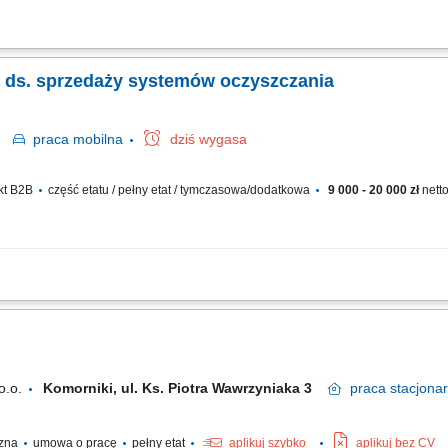
ów handlowych oraz kompleksowa obsługa interesantów odwiedzających oddział f
 finalizowanie transakcji sprzedażowych. Nadzorowanie pełnego cyklu realizacji
ka ds. sprzedaży systemów oczyszczania
ań
praca
mobilna
dziś wygasa
kt B2B
część etatu / pełny etat / tymczasowa/dodatkowa
9 000 - 20 000 zł
netto
odbiorców i rozbudowa sieci kontaktów biznesowych; Przeprowadzanie prezenta
znaczonych celów sprzedażowych oraz raportowanie osiąganych wyników;
o.o.
Komorniki, ul. Ks. Piotra Wawrzyniaka 3
praca
stacjona
czna
umowa o pracę
pełny etat
aplikuj szybko
aplikuj bez CV