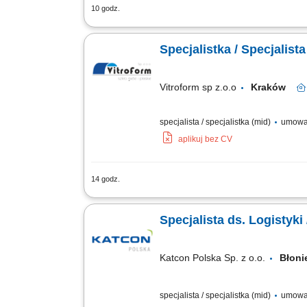
10 godz.
Wymagania: Wykształcenie wyższe, pref
doświadczenie na analogicznym stanowis
Specjalistka / Specjalista
Vitroform sp z.o.o
Kraków
specjalista / specjalistka (mid)
umowa 
aplikuj bez CV
14 godz.
Planowanie i organizacja wysyłek (tra
Koordynacja odpraw eksportowych poza 
Specjalista ds. Logistyki
Katcon Polska Sp. z o.o.
Błon
specjalista / specjalistka (mid)
umowa