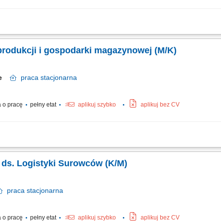
 surowców, półproduktów i wyrobów gotowych w celu zapewnienia ciągłości produ
ą danych materiałowych i logistycznych w systemie ERP; Raportowanie wyników; 
i produkcji i gospodarki magazynowej (M/K)
ie
praca
stacjonarna
 o pracę
pełny etat
aplikuj szybko
aplikuj bez CV
ci procesów produkcyjnych poprzez optymalne utrzymanie stanów magazynowych
edoborów na stocku; Dbanie o spójność i poprawność bazy danych materiałowych 
a ds. Logistyki Surowców (K/M)
praca
stacjonarna
 o pracę
pełny etat
aplikuj szybko
aplikuj bez CV