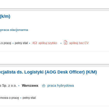
ości operacji rejestrowanych przez zespół magazynierów w zintegrowanym system
oraz dbanie o bezbłędny przepływ informacji w systemie komputerowym. Przygot
 (k/m)
praca
stacjonarna
 o pracę
pełny etat
aplikuj szybko
aplikuj bez CV
korzystania środków transportu; organizacja transportów krajowych; ścisła współpra
trzną flotą;
cjalista ds. Logistyki (AOG Desk Officer) (K/M)
 Sp. z o.o.
Warszawa
praca
hybrydowa
mowa o pracę
pełny etat