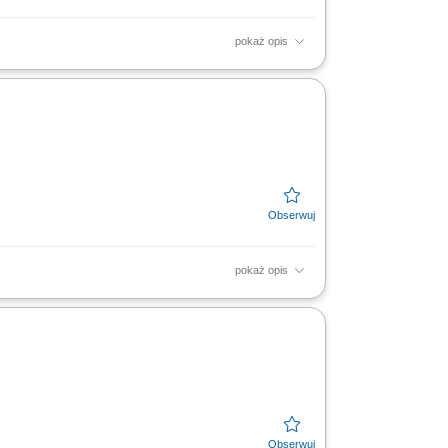
pokaż opis
kcji i realizacji zamówień;
Planowanie i optymalizacja...
pokaż opis
; Prognozowanie zapotrzebowania na
w oprogramowaniu operacyjnym...