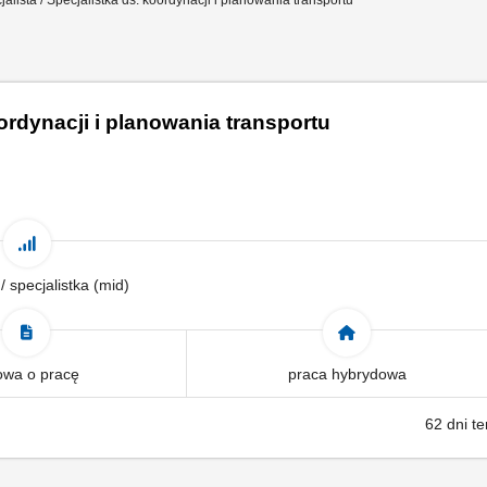
jalista / Specjalistka ds. koordynacji i planowania transportu
oordynacji i planowania transportu
 / specjalistka (mid)
wa o pracę
praca hybrydowa
62 dni t