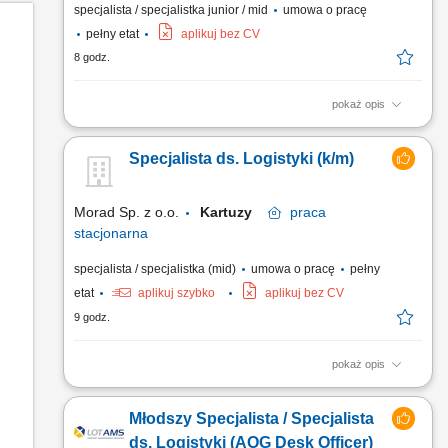
specjalista / specjalistka junior / mid
umowa o pracę
pełny etat
aplikuj bez CV
8 godz.
pokaż opis
Koordynowanie i kontrolowanie poprawności operacji
rejestrowanych przez zespół magazynierów w zintegrowanym
Specjalista ds. Logistyki (k/m)
systemie klasy ERP (SAP). Tworzenie rzetelnej i kompletnej
dokumentacji magazynowej oraz dbanie o bezbłędny przepływ
informacji w systemie komputerowym. Przygotowywanie
Morad Sp. z o.o.
Kartuzy
praca
szczegółowych,...
stacjonarna
specjalista / specjalistka (mid)
umowa o pracę
pełny
etat
aplikuj szybko
aplikuj bez CV
9 godz.
pokaż opis
planowanie tras w celu optymalizacji wykorzystania środków
transportu; organizacja transportów krajowych; ścisła
Młodszy Specjalista / Specjalista
współpraca z innymi działami firmy; rozliczanie kierowców oraz
floty; zarządzanie wewnętrzną flotą;
ds. Logistyki (AOG Desk Officer)