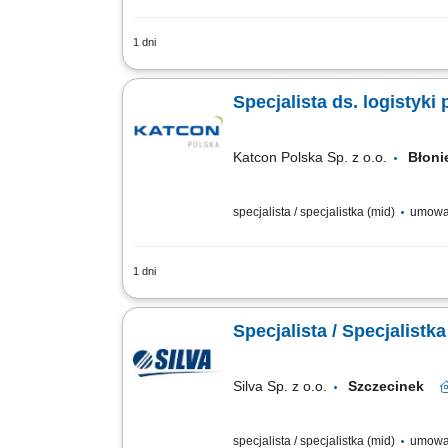
1 dni
Zadania Zarządzanie poziomami zapasów
Wprowadzanie i Nadzór nad poprawności
Specjalista ds. logistyk
Katcon Polska Sp. z o.o.
Błon
specjalista / specjalistka (mid)
umowa
1 dni
Opis stanowiska Zapewnianie płynnoś
materiały i minimalizowanie ryzyka ni
Specjalista / Specjalistk
Silva Sp. z o.o.
Szczecinek
specjalista / specjalistka (mid)
umowa