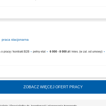
 transportów i przekazywanie zleceń kierowcom. Zapewnienie odpowiednich środk
az pełnej dokumentacji dystrybucyjnej. Kontrola jakości danych w systemie SPEED. T
praca
stacjonarna
o pracę / kontrakt B2B
pełny etat
6 000 - 8 000 zł
/ mies. (w zal. od umowy)
dycja) oraz transportów własnych; Negocjacja stawek transportowych; Wycena tr
eksportowych poza granice UE; Kontakt z klientem w sprawie terminu oraz sposob
ZOBACZ WIĘCEJ OFERT PRACY