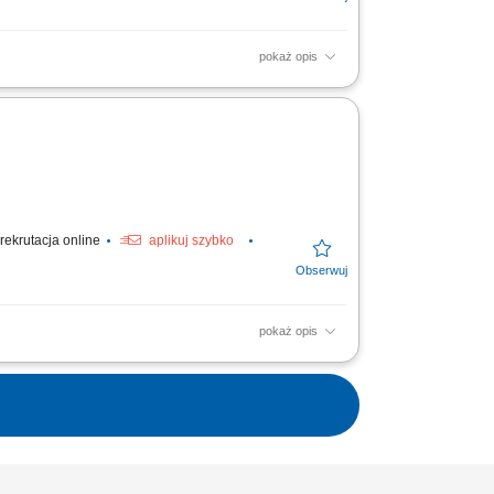
pokaż opis
ów transportu do realizacji zamówień
elefoniczna i...
rekrutacja online
aplikuj szybko
pokaż opis
ansportów narodowych oraz
ie dostawy; Kontrola kierowców oraz...