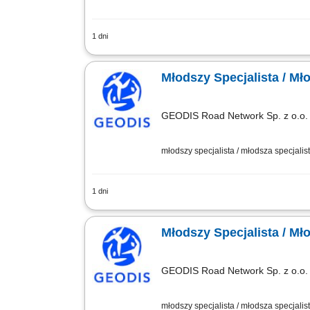
1 dni
Zakres obowiązków: planowanie i koord
osobami odpowiedzialnymi za zakup su
Młodszy Specjalista / Mł
GEODIS Road Network Sp. z o.o.
młodszy specjalista / młodsza specjalist
1 dni
Opis stanowiska Optymalne planowanie
Klientów. Kontrola dostaw, odbiorów or
Młodszy Specjalista / Mł
GEODIS Road Network Sp. z o.o.
młodszy specjalista / młodsza specjalist