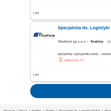
1 dni
Opis stanowiska Optymalne planowanie
Klientów. Kontrola dostaw, odbiorów or
Specjalista ds. Logistyki
Vitroform sp z.o.o
Kraków
specjalista / specjalistka (mid)
umowa 
aplikuj bez CV
2 dni
Planowanie wysyłek zewnętrznych (spe
międzynarodowych; Organizacja odpraw 