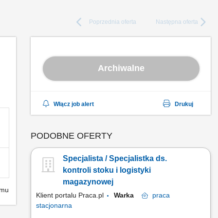
Poprzednia
oferta
Następna
oferta
Archiwalne
Włącz job alert
Drukuj
PODOBNE OFERTY
Specjalista / Specjalistka ds.
kontroli stoku i logistyki
magazynowej
emu
Klient portalu Praca.pl
Warka
praca
stacjonarna