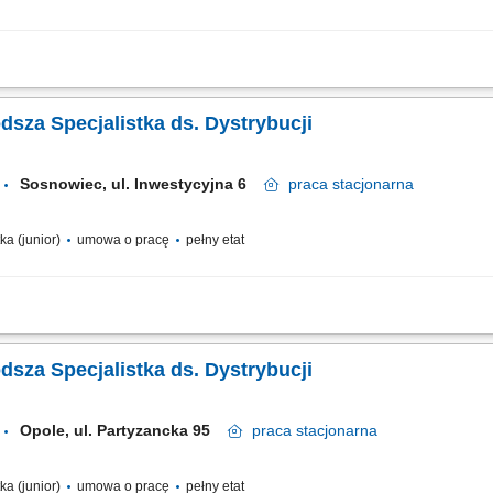
ynowanie transportu surowca drzewnego z wykorzystaniem floty własnej oraz firm
rowców drzewnych, prowadzenie ewidencji dostaw w Bazie Danych o Odpadach (B
odsza Specjalistka ds. Dystrybucji
Sosnowiec, ul. Inwestycyjna 6
praca
stacjonarna
ka (junior)
umowa o pracę
pełny etat
 transportów i przekazywanie zleceń kierowcom. Zapewnienie odpowiednich środk
az pełnej dokumentacji dystrybucyjnej. Kontrola jakości danych w systemie SPEED. T
odsza Specjalistka ds. Dystrybucji
Opole, ul. Partyzancka 95
praca
stacjonarna
ka (junior)
umowa o pracę
pełny etat