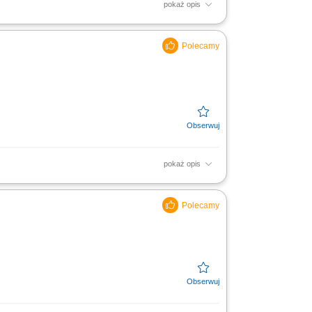
pokaż opis
ie klasy ERP (SAP). Tworzenie rzetelnej i
owywanie szczegółowych,...
pokaż opis
ca z innymi działami firmy; rozliczanie