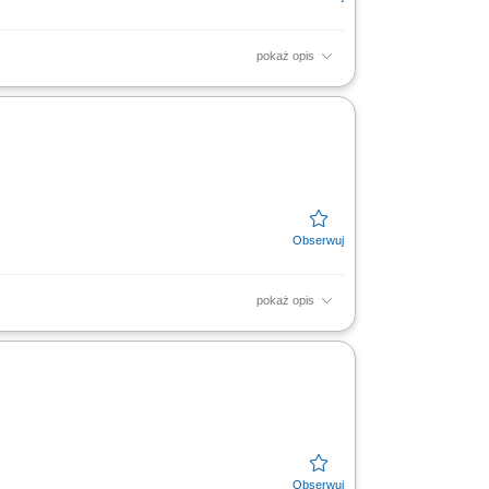
pokaż opis
 zewnętrznych, bieżąca współpraca z
DO), przygotowywanie,...
pokaż opis
ów transportu do realizacji zamówień
elefoniczna i...