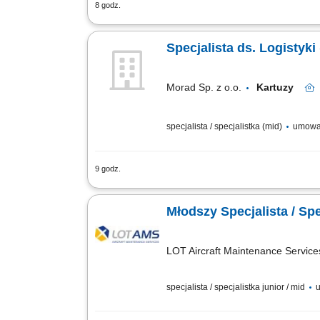
8 godz.
Koordynowanie i kontrolowanie poprawn
kompletnej dokumentacji magazynowej 
Specjalista ds. Logistyki
Morad Sp. z o.o.
Kartuzy
specjalista / specjalistka (mid)
umowa
9 godz.
planowanie tras w celu optymalizacji wy
kierowców oraz floty; zarządzanie wewnę
Młodszy Specjalista / Spe
LOT Aircraft Maintenance Services
specjalista / specjalistka junior / mid
u