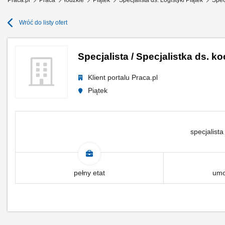
Praca.pl
Praca
łódzkie
Piątek
Specjalista ds. Logistyki Piątek
Spec
Wróć do listy ofert
Specjalista / Specjalistka ds. k
Klient portalu Praca.pl
Piątek
specjalista
pełny etat
umo