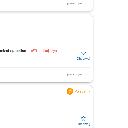
pokaż opis
wnętrzne. Minimum 2-letnie
rtość do pracy systemie...
rekrutacja online
aplikuj szybko
pokaż opis
tów krajowych oraz międzynarodowych;
zwrotnych; Bieżący...