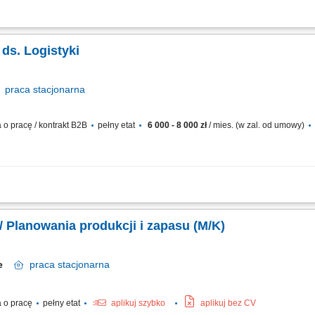
erowane kierunki studiów: logistyka, ekonomia, zarządzanie, bezpieczeństwo we
ku w branży logistycznej lub technicznej (mile widziane w branży lotniczej). Otwa
 ds. Logistyki
praca
stacjonarna
o pracę / kontrakt B2B
pełny etat
6 000 - 8 000 zł
/ mies. (w zal. od umowy)
nsport własny oraz spedycja zewnętrzna) Negocjowanie stawek i wycena transpor
teren UE; Nadzór nad czasem pracy kierowców, załadunkami i obiegiem stojaków 
 / Planowania produkcji i zapasu (M/K)
ie
praca
stacjonarna
 o pracę
pełny etat
aplikuj szybko
aplikuj bez CV