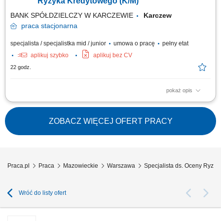
Ryzyka Kredytowego (K/M)
BANK SPÓŁDZIELCZY W KARCZEWIE
Karczew
praca
stacjonarna
specjalista / specjalistka mid / junior
umowa o pracę
pełny etat
aplikuj szybko
aplikuj bez CV
22 godz.
pokaż opis
Opis stanowiska: Badanie wypłacalności oraz wiarygodności finansowej
podmiotów ubiegających się o finansowanie. Estymowanie poziomu
ryzyka i przygotowywanie merytorycznych rekomendacji do decyzji
ZOBACZ WIĘCEJ OFERT PRACY
transakcyjnych. Przeprowadzanie wizji lokalnych u wnioskodawców na
etapie oceny oraz przy...
Praca.pl
Praca
Mazowieckie
Warszawa
Specjalista ds. Oceny Ryzy
Wróć do listy ofert