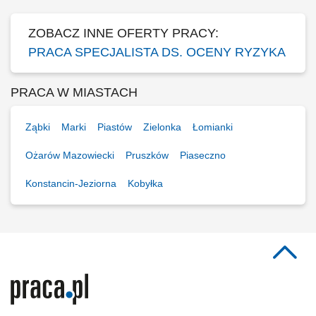
wnioskodawców na etapie oceny oraz przy...
ZOBACZ INNE OFERTY PRACY:
PRACA SPECJALISTA DS. OCENY RYZYKA
PRACA W MIASTACH
Ząbki
Marki
Piastów
Zielonka
Łomianki
Ożarów Mazowiecki
Pruszków
Piaseczno
Konstancin-Jeziorna
Kobyłka