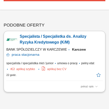
PODOBNE OFERTY
Specjalista / Specjalistka ds. Analizy
Ryzyka Kredytowego (K/M)
BANK SPÓŁDZIELCZY W KARCZEWIE
Karczew
praca
stacjonarna
specjalista / specjalistka mid / junior
umowa o pracę
pełny etat
aplikuj szybko
aplikuj bez CV
22 godz.
pokaż opis
Opis stanowiska: Badanie wypłacalności oraz wiarygodności
finansowej podmiotów ubiegających się o finansowanie. Estymowanie
poziomu ryzyka i przygotowywanie merytorycznych rekomendacji do
decyzji transakcyjnych. Przeprowadzanie wizji lokalnych u