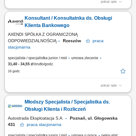
pokaż opis
Zakres obowiązków: Telefoniczny kontakt z klientami zainteresowanymi
produktami firmy. Sprzedaż usług finansowych oraz szkoleń z zakresu
Konsultant / Konsultatnka ds. Obsługi
edukacji finansowej. Pozyskiwanie nowych klientów oraz rozwijanie
relacji z obecnymi. Współpraca z kluczowymi partnerami biznesowymi.
Klienta Bankowego
Praca nad realizacją...
AXENDI SPÓŁKA Z OGRANICZONĄ
ODPOWIEDZIALNOŚCIĄ
Rzeszów
praca
stacjonarna
specjalista / specjalistka junior / mid
umowa zlecenie
31,40 - 34,55 zł
brutto/godz.
16 godz.
pokaż opis
Opis stanowiska: telefoniczna, mailowa i chatowa obsługa klientów
banku, udzielanie informacji dotyczących kont, kart płatniczych,
Młodszy Specjalista / Specjalistka ds.
kredytów i lokat, weryfikacja danych oraz aktualizacja informacji w
systemach bankowych, zapewnienie profesjonalnej obsługi zgodnej ze
Obsługi Klienta i Rozliczeń
standardami jakości,...
Autostrada Eksploatacja S.A.
Poznań, ul. Głogowska
431
praca
stacjonarna
specjalista / specjalistka junior / mid
umowa o pracę
pełny etat