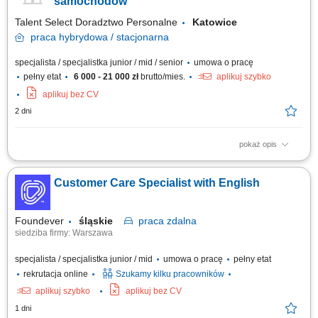
samochodów
Talent Select Doradztwo Personalne
Katowice
praca
hybrydowa / stacjonarna
specjalista / specjalistka junior / mid / senior
umowa o pracę
pełny etat
6 000 - 21 000 zł
brutto/mies.
aplikuj szybko
aplikuj bez CV
2 dni
pokaż opis
Opis stanowiska: Prowadzenie sprzedaży nowych samochodów
(osobowe, premium, użytkowe). Obsługa połączeń przychodzących –
Customer Care Specialist with English
brak konieczności pozyskiwania klientów. Badanie potrzeb klienta i
skuteczne dopasowanie oferty. Budowanie długotrwałych, pozytywnych
relacji z klientami....
Foundever
śląskie
praca
zdalna
siedziba firmy: Warszawa
specjalista / specjalistka junior / mid
umowa o pracę
pełny etat
rekrutacja online
Szukamy kilku pracowników
aplikuj szybko
aplikuj bez CV
1 dni