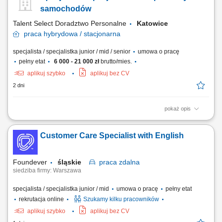
samochodów
Talent Select Doradztwo Personalne
Katowice
praca
hybrydowa / stacjonarna
specjalista / specjalistka junior / mid / senior
umowa o pracę
pełny etat
6 000 - 21 000 zł
brutto/mies.
aplikuj szybko
aplikuj bez CV
2 dni
pokaż opis
Opis stanowiska: Prowadzenie sprzedaży nowych samochodów
(osobowe, premium, użytkowe). Obsługa połączeń przychodzących –
Customer Care Specialist with English
brak konieczności pozyskiwania klientów. Badanie potrzeb klienta i
skuteczne dopasowanie oferty. Budowanie długotrwałych, pozytywnych
relacji z klientami....
Foundever
śląskie
praca
zdalna
siedziba firmy: Warszawa
specjalista / specjalistka junior / mid
umowa o pracę
pełny etat
rekrutacja online
Szukamy kilku pracowników
aplikuj szybko
aplikuj bez CV