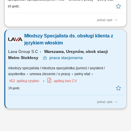
16 godz.
pokaż opis
Zakres obowiązków: Udzielanie informacji dotyczących funkcjonowania
płatnej autostrady A2; Weryfikacja wniosków oraz obsługa aplikacji do
Młodszy Specjalista ds. obsługi klienta z
wydawania kart wolnego przejazdu; Rozliczanie transakcji kartami
paliwowymi, fakturowanie oraz obsługa reklamacji; Rozliczanie
językiem włoskim
transakcji elektronicznego...
Lava Group S.C
Warszawa, Ursynów, obok stacji
Metro Stokłosy
praca
stacjonarna
młodszy specjalista / młodsza specjalistka (junior) / asystent /
asystentka
umowa zlecenie / o pracę
pełny etat
aplikuj szybko
aplikuj bez CV
19 godz.
pokaż opis
Codzienny kontakt z klientami włoskojęzycznymi – mailowy oraz
telefoniczny (odpowiadanie na zapytania, udzielanie informacji,
doradztwo produktowe). Przygotowywanie ofert handlowych i
wizualizacji dostosowanych do potrzeb klientów z rynku włoskiego.
Wspieranie procesu realizacji zamówień –...