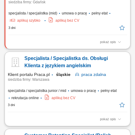
siedziba firmy: Gdańsk
specjalista / specjalistka (mid)
umowa o pracę
pełny etat
aplikuj szybko
aplikuj bez CV
3 dni
pokaż opis
What we do We are dedicated to helping the world's leading companies
build stronger businesses — helping them go from doing digital to
Specjalista / Specjalistka ds. Obsługi
being digital. Cognizant Poland offices are located in Gdańsk, Wrocław,
and Kraków. With the capacity to support various clients, we offer a
Klienta z językiem angielskim
world of...
Klient portalu Praca.pl
śląskie
praca
zdalna
siedziba firmy: Warszawa
specjalista / specjalistka junior / mid
umowa o pracę
pełny etat
rekrutacja online
aplikuj bez CV
3 dni
pokaż opis
zapewnianie profesjonalnej obsługi klienta w języku angielskim
udzielanie wsparcia w zakresie produktów, zamówień oraz kont