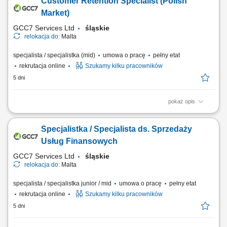
Customer Retention Specialist (Polish
użytkowników; odpowiadanie na pytania klientów i pomoc w
rozwiązywaniu bieżących problemów; diagnozowanie podstawowych
Market)
zgłoszeń dotyczących produktów i...
GCC7 Services Ltd
śląskie
relokacja do:
Malta
specjalista / specjalistka (mid)
umowa o pracę
pełny etat
rekrutacja online
Szukamy kilku pracowników
5 dni
pokaż opis
Twoje zadania: Prowadzenie rozmów telefonicznych z klientami
zainteresowanymi ofertą. Doradztwo oraz sprzedaż usług związanych z
Specjalistka / Specjalista ds. Sprzedaży
edukacją finansową. Budowanie trwałych relacji z klientami i rozwijanie
współpracy z partnerami biznesowymi. Realizacja planów
Usług Finansowych
sprzedażowych oraz dbanie o...
GCC7 Services Ltd
śląskie
relokacja do:
Malta
specjalista / specjalistka junior / mid
umowa o pracę
pełny etat
rekrutacja online
Szukamy kilku pracowników
5 dni