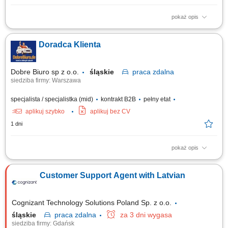
pokaż opis
Location: Gdańsk or Warsaw, Poland Contract type: Fixed-term contract (3
months) Work model: On-site training followed by remote work Your
Doradca Klienta
responsibilities Provide premium customer care. Support customers with
product-related questions, orders, account inquiries, and general
assistance. Guide...
Dobre Biuro sp z o.o.
śląskie
praca
zdalna
siedziba firmy: Warszawa
specjalista / specjalistka (mid)
kontrakt B2B
pełny etat
aplikuj szybko
aplikuj bez CV
1 dni
pokaż opis
Twój zakres obowiązków: Telefoniczna obsługa klientów polskich;
Prowadzenie pierwszych rozmów z interesantami umawiającymi się z
Customer Support Agent with Latvian
nami na rozmowy przez naszą stronę www; zawieranie umów z klientami
na realizację naszych usług; nadzorowanie płatności; zbieranie
niezbędnych informacji...
Cognizant Technology Solutions Poland Sp. z o.o.
śląskie
praca
zdalna
za 3 dni wygasa
siedziba firmy: Gdańsk