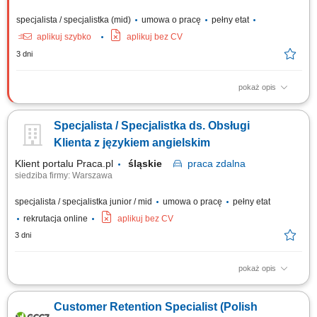
specjalista / specjalistka (mid)
umowa o pracę
pełny etat
aplikuj szybko
aplikuj bez CV
3 dni
pokaż opis
What we do We are dedicated to helping the world's leading companies
build stronger businesses — helping them go from doing digital to being
Specjalista / Specjalistka ds. Obsługi
digital. Cognizant Poland offices are located in Gdańsk, Wrocław, and
Kraków. With the capacity to support various clients, we offer a world of...
Klienta z językiem angielskim
Klient portalu Praca.pl
śląskie
praca
zdalna
siedziba firmy: Warszawa
specjalista / specjalistka junior / mid
umowa o pracę
pełny etat
rekrutacja online
aplikuj bez CV
3 dni
pokaż opis
zapewnianie profesjonalnej obsługi klienta w języku angielskim
udzielanie wsparcia w zakresie produktów, zamówień oraz kont
Customer Retention Specialist (Polish
użytkowników; odpowiadanie na pytania klientów i pomoc w