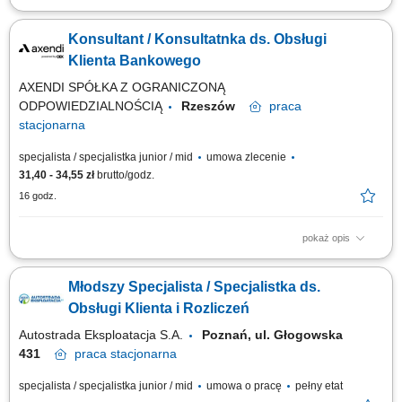
Zakres obowiązków: Telefoniczny kontakt z klientami zainteresowanymi
produktami firmy. Sprzedaż usług finansowych oraz szkoleń z zakresu
Konsultant / Konsultatnka ds. Obsługi
edukacji finansowej. Pozyskiwanie nowych klientów oraz rozwijanie
relacji z obecnymi. Współpraca z kluczowymi partnerami biznesowymi.
Klienta Bankowego
Praca nad realizacją...
AXENDI SPÓŁKA Z OGRANICZONĄ
ODPOWIEDZIALNOŚCIĄ
Rzeszów
praca
stacjonarna
specjalista / specjalistka junior / mid
umowa zlecenie
31,40 - 34,55 zł
brutto/godz.
16 godz.
pokaż opis
Opis stanowiska: telefoniczna, mailowa i chatowa obsługa klientów
banku, udzielanie informacji dotyczących kont, kart płatniczych, kredytów i
Młodszy Specjalista / Specjalistka ds.
lokat, weryfikacja danych oraz aktualizacja informacji w systemach
bankowych, zapewnienie profesjonalnej obsługi zgodnej ze standardami
Obsługi Klienta i Rozliczeń
jakości,...
Autostrada Eksploatacja S.A.
Poznań, ul. Głogowska
431
praca
stacjonarna
specjalista / specjalistka junior / mid
umowa o pracę
pełny etat