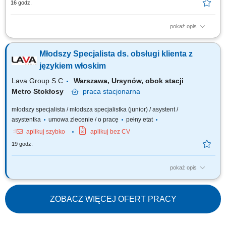
16 godz.
pokaż opis
Zakres obowiązków: Udzielanie informacji dotyczących funkcjonowania
płatnej autostrady A2; Weryfikacja wniosków oraz obsługa aplikacji do
Młodszy Specjalista ds. obsługi klienta z
wydawania kart wolnego przejazdu; Rozliczanie transakcji kartami
paliwowymi, fakturowanie oraz obsługa reklamacji; Rozliczanie transakcji
językiem włoskim
elektronicznego...
Lava Group S.C
Warszawa, Ursynów, obok stacji
Metro Stokłosy
praca
stacjonarna
młodszy specjalista / młodsza specjalistka (junior) / asystent /
asystentka
umowa zlecenie / o pracę
pełny etat
aplikuj szybko
aplikuj bez CV
19 godz.
pokaż opis
Codzienny kontakt z klientami włoskojęzycznymi – mailowy oraz
telefoniczny (odpowiadanie na zapytania, udzielanie informacji,
doradztwo produktowe). Przygotowywanie ofert handlowych i wizualizacji
ZOBACZ WIĘCEJ OFERT PRACY
dostosowanych do potrzeb klientów z rynku włoskiego. Wspieranie
procesu realizacji zamówień –...