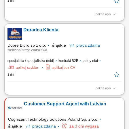
1 dni
pokaż opis
Location: Gdańsk or Warsaw, Poland Contract type: Fixed-term contract
(3 months) Work model: On-site training followed by remote work Your
Doradca Klienta
responsibilities Provide premium customer care. Support customers with
product-related questions, orders, account inquiries, and general
assistance. Guide...
Dobre Biuro sp z o.o.
śląskie
praca
zdalna
siedziba firmy: Warszawa
specjalista / specjalistka (mid)
kontrakt B2B
pełny etat
aplikuj szybko
aplikuj bez CV
1 dni
pokaż opis
Twój zakres obowiązków: Telefoniczna obsługa klientów polskich;
Prowadzenie pierwszych rozmów z interesantami umawiającymi się z
Customer Support Agent with Latvian
nami na rozmowy przez naszą stronę www; zawieranie umów z
klientami na realizację naszych usług; nadzorowanie płatności;
zbieranie niezbędnych informacji...
Cognizant Technology Solutions Poland Sp. z o.o.
śląskie
praca
zdalna
za 3 dni wygasa