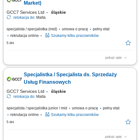
rozwiązywaniu bieżących problemów; diagnozowanie podstawowych
Market)
zgłoszeń dotyczących produktów i...
GCC7 Services Ltd
śląskie
relokacja do:
Malta
specjalista / specjalistka (mid)
umowa o pracę
pełny etat
rekrutacja online
Szukamy kilku pracowników
5 dni
pokaż opis
Twoje zadania: Prowadzenie rozmów telefonicznych z klientami
zainteresowanymi ofertą. Doradztwo oraz sprzedaż usług związanych z
Specjalistka / Specjalista ds. Sprzedaży
edukacją finansową. Budowanie trwałych relacji z klientami i rozwijanie
współpracy z partnerami biznesowymi. Realizacja planów
Usług Finansowych
sprzedażowych oraz dbanie o...
GCC7 Services Ltd
śląskie
relokacja do:
Malta
specjalista / specjalistka junior / mid
umowa o pracę
pełny etat
rekrutacja online
Szukamy kilku pracowników
5 dni
pokaż opis