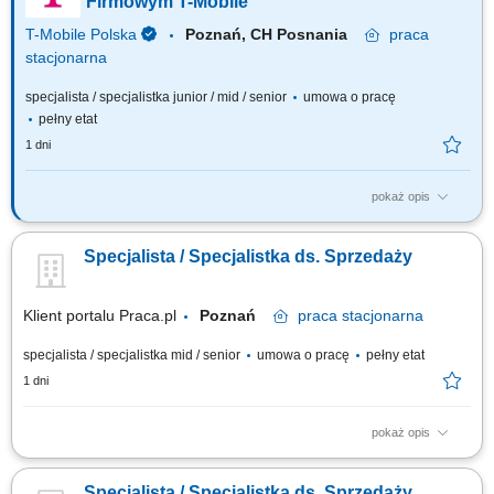
Firmowym T-Mobile
T-Mobile Polska
Poznań, CH Posnania
praca
stacjonarna
specjalista / specjalistka junior / mid / senior
umowa o pracę
pełny etat
1 dni
pokaż opis
Zadania, które na Ciebie czekają: 50% bieżąca obsługa klienta i
obowiązki salonowe, 50% kontakt telefoniczny z klientami; Profesjonalna
Specjalista / Specjalistka ds. Sprzedaży
obsługa Klientów T-Mobile; Sprzedaż pełnej gamy produktów i usług
świadczonych przez T-Mobile z wykorzystaniem dostępnych kanałów
sprzedaży;...
Klient portalu Praca.pl
Poznań
praca
stacjonarna
specjalista / specjalistka mid / senior
umowa o pracę
pełny etat
1 dni
pokaż opis
Aktywne poszukiwanie firm chętnych do współpracy. Samodzielne
przygotowywanie wycen i propozycji handlowych dopasowanych do
Specjalista / Specjalistka ds. Sprzedaży