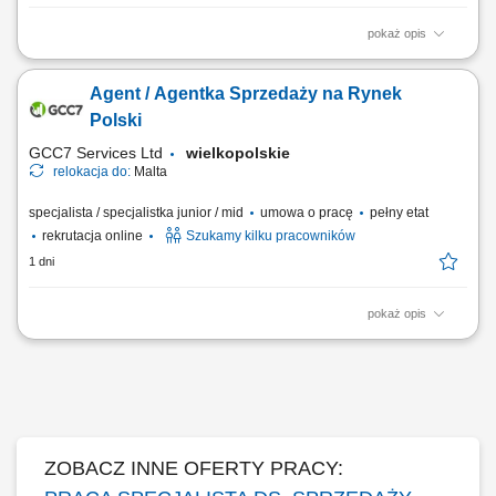
pokaż opis
As a Sales Representative (Presales) with German – Hybrid, working on
site in Warsaw, Poland, you’ll be a part of bringing humanity to business.
Agent / Agentka Sprzedaży na Rynek
#experienceTTEC Our employees have spoken. Our purpose, team,
and company culture are amazing and our Great Place to Work®
Polski
certification in Poland...
GCC7 Services Ltd
wielkopolskie
relokacja do:
Malta
specjalista / specjalistka junior / mid
umowa o pracę
pełny etat
rekrutacja online
Szukamy kilku pracowników
1 dni
pokaż opis
ZAKRES OBOWIĄZKÓW: Aktywny kontakt telefoniczny z klientami
zainteresowanymi naszymi produktami Sprzedaż usług związanych z
finansami, w tym szkoleń z zakresu edukacji finansowej; Budowanie
relacji i pozyskiwanie klientów dla naszych kluczowych Partnerów
Biznesowych. CZEGO WYMAGAMY: Chęć...
ZOBACZ INNE OFERTY PRACY: