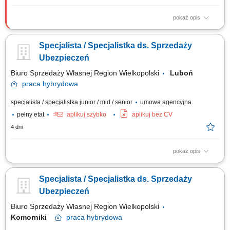
pokaż opis
Godziny: 6-8; Współpraca: B2B, zlecenie; Co będzie należeć do Twoich
obowiązków? prezentacja produktów i rozwiązań z zakresu budowy
Specjalista / Specjalistka ds. Sprzedaży
domu z prefabrykatów keramzytowych, prowadzenie spotkań z klientami i
negocjowanie warunków umów, realizacja celów sprzedażowych, dbanie
Ubezpieczeń
o pozytywne relacje z klientem.
Biuro Sprzedaży Własnej Region Wielkopolski
Luboń
praca
hybrydowa
specjalista / specjalistka junior / mid / senior
umowa agencyjna
pełny etat
aplikuj szybko
aplikuj bez CV
4 dni
pokaż opis
Zakres obowiązków: aktywne pozyskiwanie oraz obsługa klientów
indywidualnych i biznesowych, prowadzenie spotkań z klientami w formie
Specjalista / Specjalistka ds. Sprzedaży
bezpośredniej, telefonicznej lub online, analiza potrzeb klientów oraz
dobór odpowiednich rozwiązań ubezpieczeniowych, budowanie
Ubezpieczeń
długofalowych relacji i...
Biuro Sprzedaży Własnej Region Wielkopolski
Komorniki
praca
hybrydowa