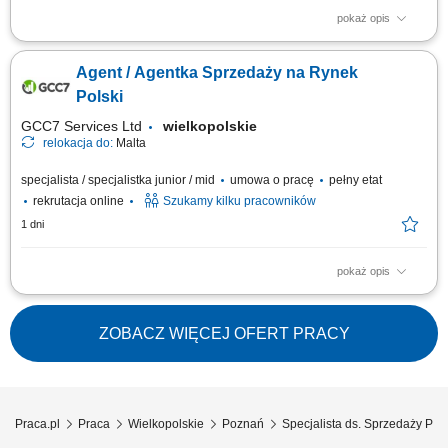
pokaż opis
As a Sales Representative (Presales) with German – Hybrid, working on
site in Warsaw, Poland, you’ll be a part of bringing humanity to business.
Agent / Agentka Sprzedaży na Rynek
#experienceTTEC Our employees have spoken. Our purpose, team, and
company culture are amazing and our Great Place to Work® certification
Polski
in Poland...
GCC7 Services Ltd
wielkopolskie
relokacja do:
Malta
specjalista / specjalistka junior / mid
umowa o pracę
pełny etat
rekrutacja online
Szukamy kilku pracowników
1 dni
pokaż opis
ZAKRES OBOWIĄZKÓW: Aktywny kontakt telefoniczny z klientami
zainteresowanymi naszymi produktami Sprzedaż usług związanych z
finansami, w tym szkoleń z zakresu edukacji finansowej; Budowanie
ZOBACZ WIĘCEJ OFERT PRACY
relacji i pozyskiwanie klientów dla naszych kluczowych Partnerów
Biznesowych. CZEGO WYMAGAMY: Chęć...
Praca.pl
Praca
Wielkopolskie
Poznań
Specjalista ds. Sprzedaży Po