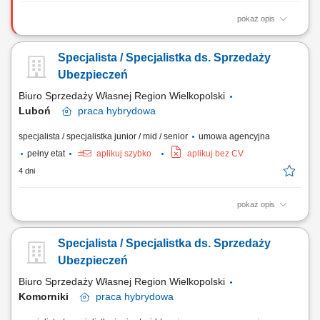
pokaż opis
Godziny: 6-8; Współpraca: B2B, zlecenie; Co będzie należeć do Twoich
obowiązków? prezentacja produktów i rozwiązań z zakresu budowy
Specjalista / Specjalistka ds. Sprzedaży
domu z prefabrykatów keramzytowych, prowadzenie spotkań z
klientami i negocjowanie warunków umów, realizacja celów
Ubezpieczeń
sprzedażowych, dbanie o pozytywne relacje z klientem.
Biuro Sprzedaży Własnej Region Wielkopolski
Luboń
praca
hybrydowa
specjalista / specjalistka junior / mid / senior
umowa agencyjna
pełny etat
aplikuj szybko
aplikuj bez CV
4 dni
pokaż opis
Zakres obowiązków: aktywne pozyskiwanie oraz obsługa klientów
indywidualnych i biznesowych, prowadzenie spotkań z klientami w
Specjalista / Specjalistka ds. Sprzedaży
formie bezpośredniej, telefonicznej lub online, analiza potrzeb klientów
oraz dobór odpowiednich rozwiązań ubezpieczeniowych, budowanie
Ubezpieczeń
długofalowych relacji i...
Biuro Sprzedaży Własnej Region Wielkopolski
Komorniki
praca
hybrydowa