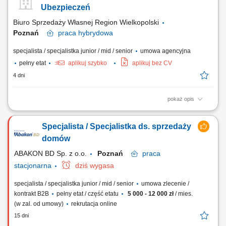
kończą się podpisaniem umowy. Dbanie o to, by obecni kontrahenci byli
Ubezpieczeń
zadowoleni i chętnie zlecali...
Biuro Sprzedaży Własnej Region Wielkopolski
Poznań
praca
hybrydowa
specjalista / specjalistka junior / mid / senior
umowa agencyjna
pełny etat
aplikuj szybko
aplikuj bez CV
4 dni
pokaż opis
Zakres obowiązków: aktywne pozyskiwanie oraz obsługa klientów
indywidualnych i biznesowych, prowadzenie spotkań z klientami w
Specjalista / Specjalistka ds. sprzedaży
formie bezpośredniej, telefonicznej lub online, analiza potrzeb klientów
oraz dobór odpowiednich rozwiązań ubezpieczeniowych, budowanie
domów
długofalowych relacji i...
ABAKON BD Sp. z o.o.
Poznań
praca
stacjonarna
dziś wygasa
specjalista / specjalistka junior / mid / senior
umowa zlecenie /
kontrakt B2B
pełny etat / część etatu
5 000 - 12 000 zł
/ mies.
(w zal. od umowy)
rekrutacja online
15 dni