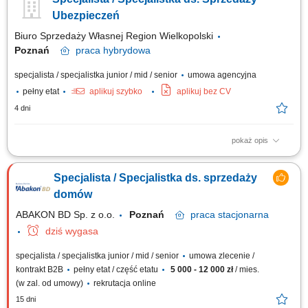
potrzeb klienta. Prowadzenie rozmów i negocjacji cenowych, które
kończą się podpisaniem umowy. Dbanie o to, by obecni kontrahenci byli
Ubezpieczeń
zadowoleni i chętnie zlecali...
Biuro Sprzedaży Własnej Region Wielkopolski
Poznań
praca
hybrydowa
specjalista / specjalistka junior / mid / senior
umowa agencyjna
pełny etat
aplikuj szybko
aplikuj bez CV
4 dni
pokaż opis
Zakres obowiązków: aktywne pozyskiwanie oraz obsługa klientów
indywidualnych i biznesowych, prowadzenie spotkań z klientami w formie
Specjalista / Specjalistka ds. sprzedaży
bezpośredniej, telefonicznej lub online, analiza potrzeb klientów oraz
dobór odpowiednich rozwiązań ubezpieczeniowych, budowanie
domów
długofalowych relacji i...
ABAKON BD Sp. z o.o.
Poznań
praca
stacjonarna
dziś wygasa
specjalista / specjalistka junior / mid / senior
umowa zlecenie /
kontrakt B2B
pełny etat / część etatu
5 000 - 12 000 zł
/ mies.
(w zal. od umowy)
rekrutacja online
15 dni