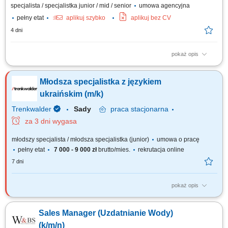
specjalista / specjalistka junior / mid / senior
umowa agencyjna
pełny etat
aplikuj szybko
aplikuj bez CV
4 dni
pokaż opis
Zakres obowiązków: aktywne pozyskiwanie oraz obsługa klientów
indywidualnych i biznesowych, prowadzenie spotkań z klientami w formie
Młodsza specjalistka z językiem
bezpośredniej, telefonicznej lub online, analiza potrzeb klientów oraz
dobór odpowiednich rozwiązań ubezpieczeniowych, budowanie
ukraińskim (m/k)
długofalowych relacji i...
Trenkwalder
Sady
praca
stacjonarna
za 3 dni wygasa
młodszy specjalista / młodsza specjalistka (junior)
umowa o pracę
pełny etat
7 000 - 9 000 zł
brutto/mies.
rekrutacja online
7 dni
pokaż opis
Twoje zadania: rozwijanie i podtrzymywanie długoterminowych relacji z
klientami poprzez regularny kontakt oraz dopasowywanie rozwiązań do
Sales Manager (Uzdatnianie Wody)
ich indywidualnych potrzeb, doradztwo techniczne i produktowe,
wspierające klientów w wyborze najbardziej odpowiednich rozwiązań,
(k/m/n)