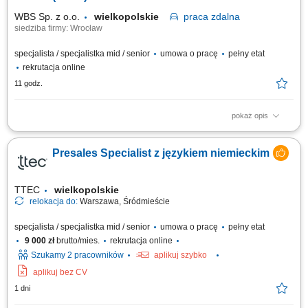
przygotowywanie ofert...
WBS Sp. z o.o.
wielkopolskie
praca
zdalna
siedziba firmy: Wrocław
specjalista / specjalistka mid / senior
umowa o pracę
pełny etat
rekrutacja online
11 godz.
pokaż opis
Opis stanowiska pracy/zadania: Aktywne pozyskiwanie nowych klientów i
rozwijanie sieci partnerów. Utrzymywanie stałego kontaktu z obecnymi
Presales Specialist z językiem niemieckim
klientami oraz zapewnianie im bieżącego wsparcia. Prowadzenie
negocjacji handlowych oraz przygotowywanie ofert dopasowanych do
potrzeb klientów i celów...
TTEC
wielkopolskie
relokacja do:
Warszawa, Śródmieście
specjalista / specjalistka mid / senior
umowa o pracę
pełny etat
9 000 zł
brutto/mies.
rekrutacja online
Szukamy 2 pracowników
aplikuj szybko
aplikuj bez CV
1 dni