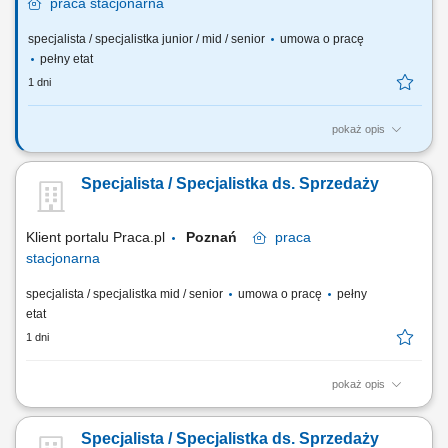
praca
stacjonarna
specjalista / specjalistka junior / mid / senior
umowa o pracę
pełny etat
1 dni
pokaż opis
Zadania, które na Ciebie czekają: 50% bieżąca obsługa klienta i
obowiązki salonowe, 50% kontakt telefoniczny z klientami;
Specjalista / Specjalistka ds. Sprzedaży
Profesjonalna obsługa Klientów T-Mobile; Sprzedaż pełnej gamy
produktów i usług świadczonych przez T-Mobile z wykorzystaniem
dostępnych kanałów sprzedaży;...
Klient portalu Praca.pl
Poznań
praca
stacjonarna
specjalista / specjalistka mid / senior
umowa o pracę
pełny
etat
1 dni
pokaż opis
Aktywne poszukiwanie firm chętnych do współpracy. Samodzielne
przygotowywanie wycen i propozycji handlowych dopasowanych do
Specjalista / Specjalistka ds. Sprzedaży
potrzeb klienta. Prowadzenie rozmów i negocjacji cenowych, które