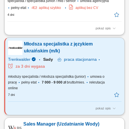
specjalista / specjalistka junior / mid / senior
umowa agencyjna
pełny etat
aplikuj szybko
aplikuj bez CV
4 dni
pokaż opis
Zakres obowiązków: aktywne pozyskiwanie oraz obsługa klientów
indywidualnych i biznesowych, prowadzenie spotkań z klientami w
Młodsza specjalistka z językiem
formie bezpośredniej, telefonicznej lub online, analiza potrzeb klientów
oraz dobór odpowiednich rozwiązań ubezpieczeniowych, budowanie
ukraińskim (m/k)
długofalowych relacji i...
Trenkwalder
Sady
praca
stacjonarna
za 3 dni wygasa
młodszy specjalista / młodsza specjalistka (junior)
umowa o
pracę
pełny etat
7 000 - 9 000 zł
brutto/mies.
rekrutacja
online
7 dni
pokaż opis
Twoje zadania: rozwijanie i podtrzymywanie długoterminowych relacji z
klientami poprzez regularny kontakt oraz dopasowywanie rozwiązań do
Sales Manager (Uzdatnianie Wody)
ich indywidualnych potrzeb, doradztwo techniczne i produktowe,