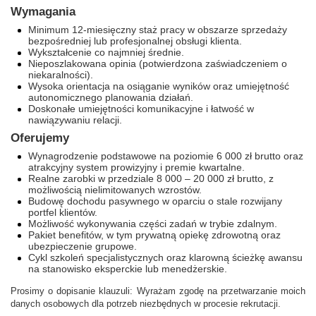
Wymagania
Minimum 12-miesięczny staż pracy w obszarze sprzedaży
bezpośredniej lub profesjonalnej obsługi klienta.
Wykształcenie co najmniej średnie.
Nieposzlakowana opinia (potwierdzona zaświadczeniem o
niekaralności).
Wysoka orientacja na osiąganie wyników oraz umiejętność
autonomicznego planowania działań.
Doskonałe umiejętności komunikacyjne i łatwość w
nawiązywaniu relacji.
Oferujemy
Wynagrodzenie podstawowe na poziomie 6 000 zł brutto oraz
atrakcyjny system prowizyjny i premie kwartalne.
Realne zarobki w przedziale 8 000 – 20 000 zł brutto, z
możliwością nielimitowanych wzrostów.
Budowę dochodu pasywnego w oparciu o stale rozwijany
portfel klientów.
Możliwość wykonywania części zadań w trybie zdalnym.
Pakiet benefitów, w tym prywatną opiekę zdrowotną oraz
ubezpieczenie grupowe.
Cykl szkoleń specjalistycznych oraz klarowną ścieżkę awansu
na stanowisko eksperckie lub menedżerskie.
Prosimy o dopisanie klauzuli: Wyrażam zgodę na przetwarzanie moich
danych osobowych dla potrzeb niezbędnych w procesie rekrutacji.