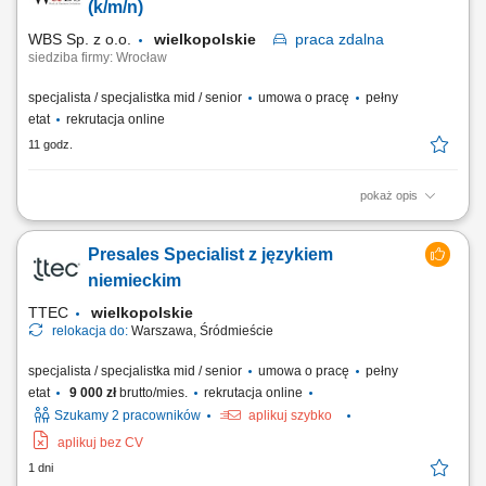
wspierające klientów w wyborze najbardziej odpowiednich rozwiązań,
(k/m/n)
przygotowywanie ofert...
WBS Sp. z o.o.
wielkopolskie
praca
zdalna
siedziba firmy: Wrocław
specjalista / specjalistka mid / senior
umowa o pracę
pełny
etat
rekrutacja online
11 godz.
pokaż opis
Opis stanowiska pracy/zadania: Aktywne pozyskiwanie nowych klientów
i rozwijanie sieci partnerów. Utrzymywanie stałego kontaktu z obecnymi
Presales Specialist z językiem
klientami oraz zapewnianie im bieżącego wsparcia. Prowadzenie
negocjacji handlowych oraz przygotowywanie ofert dopasowanych do
niemieckim
potrzeb klientów i celów...
TTEC
wielkopolskie
relokacja do:
Warszawa, Śródmieście
specjalista / specjalistka mid / senior
umowa o pracę
pełny
etat
9 000 zł
brutto/mies.
rekrutacja online
Szukamy 2 pracowników
aplikuj szybko
aplikuj bez CV
1 dni