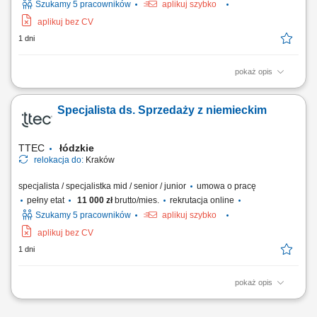
Szukamy 5 pracowników
aplikuj szybko
aplikuj bez CV
1 dni
pokaż opis
Tasks: Bring your passion to negotiate with brand knowledge to close a
sale, handle objections and rebuttals during customer interactions;
Specjalista ds. Sprzedaży z niemieckim
Recommend, quote, and negotiate product knowledge with customers
to close the sale while identifying and handling all sales opportunities;
Build a healthy sales...
TTEC
łódzkie
relokacja do:
Kraków
specjalista / specjalistka mid / senior / junior
umowa o pracę
pełny etat
11 000 zł
brutto/mies.
rekrutacja online
Szukamy 5 pracowników
aplikuj szybko
aplikuj bez CV
1 dni
pokaż opis
Tasks: Establish and maintain long-term business relationships (from 3
to 9 months) with the new Clients; Develop customized online