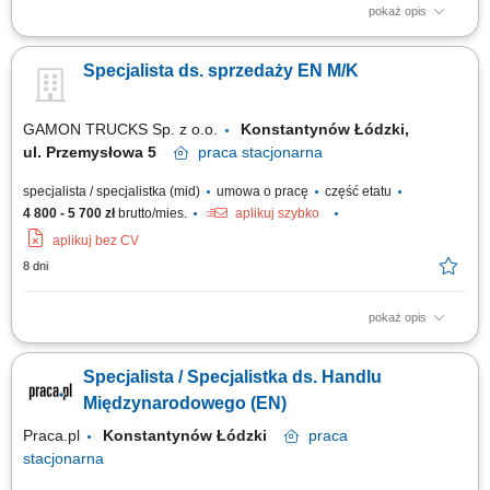
pokaż opis
Opis stanowiska: Pozyskiwanie nowych klientów oraz rozwijanie
współpracy z obecnymi partnerami biznesowymi. Prowadzenie rozmów
Specjalista ds. sprzedaży EN M/K
handlowych i przygotowywanie ofert dopasowanych do potrzeb klientów.
Budowanie długofalowych relacji oraz dbanie o wysoki poziom obsługi.
Monitorowanie działań...
GAMON TRUCKS Sp. z o.o.
Konstantynów Łódzki,
ul. Przemysłowa 5
praca
stacjonarna
specjalista / specjalistka (mid)
umowa o pracę
część etatu
4 800 - 5 700 zł
brutto/mies.
aplikuj szybko
aplikuj bez CV
8 dni
pokaż opis
Zakres obowiązków: Sprzedaż i rozwój rynku, Obsługa klienta,
Negocjacja i finalizacja sprzedaży, Analiza rynku, Udział w targach
Specjalista / Specjalistka ds. Handlu
branżowych,
Międzynarodowego (EN)
Praca.pl
Konstantynów Łódzki
praca
stacjonarna