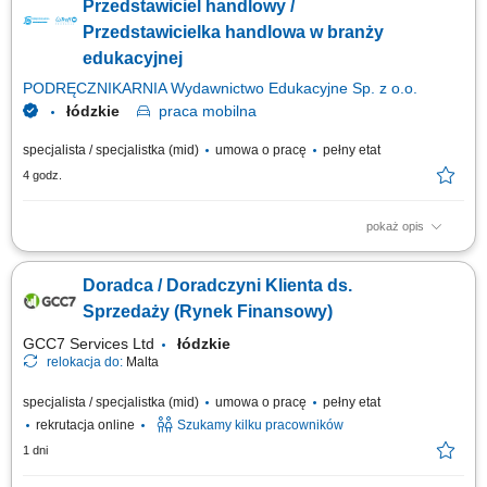
Przedstawiciel handlowy /
#experienceTTEC Our employees have spoken. Our purpose, team, and
company culture are amazing and our Great Place to Work® certification
Przedstawicielka handlowa w branży
in Poland...
edukacyjnej
PODRĘCZNIKARNIA Wydawnictwo Edukacyjne Sp. z o.o.
łódzkie
praca
mobilna
specjalista / specjalistka (mid)
umowa o pracę
pełny etat
4 godz.
pokaż opis
Opis stanowiska: Aktywne pozyskiwanie klientów instytucjonalnych i
realizowanie polityki sprzedażowej w przydzielonym rejonie;
Doradca / Doradczyni Klienta ds.
Prowadzenie prezentacji rozwiązań edukacyjnych, asortymentu
rozwojowego oraz nowoczesnych elektroniki i wyposażenia dla
Sprzedaży (Rynek Finansowy)
placówek; Przygotowywanie ofert dostosowanych...
GCC7 Services Ltd
łódzkie
relokacja do:
Malta
specjalista / specjalistka (mid)
umowa o pracę
pełny etat
rekrutacja online
Szukamy kilku pracowników
1 dni