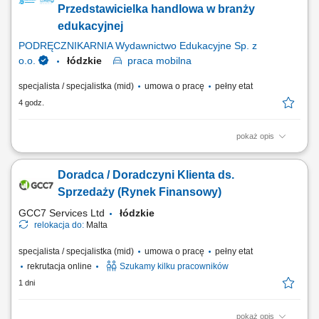
and company culture are amazing and our Great Place to Work®
Przedstawicielka handlowa w branży
certification in Poland...
edukacyjnej
PODRĘCZNIKARNIA Wydawnictwo Edukacyjne Sp. z
o.o.
łódzkie
praca
mobilna
specjalista / specjalistka (mid)
umowa o pracę
pełny etat
4 godz.
pokaż opis
Opis stanowiska: Aktywne pozyskiwanie klientów instytucjonalnych i
realizowanie polityki sprzedażowej w przydzielonym rejonie;
Doradca / Doradczyni Klienta ds.
Prowadzenie prezentacji rozwiązań edukacyjnych, asortymentu
rozwojowego oraz nowoczesnych elektroniki i wyposażenia dla
Sprzedaży (Rynek Finansowy)
placówek; Przygotowywanie ofert dostosowanych...
GCC7 Services Ltd
łódzkie
relokacja do:
Malta
specjalista / specjalistka (mid)
umowa o pracę
pełny etat
rekrutacja online
Szukamy kilku pracowników
1 dni
pokaż opis