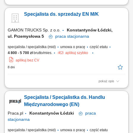
Opis stanowiska: Pozyskiwanie nowych klientów oraz rozwijanie
współpracy z obecnymi partnerami biznesowymi. Prowadzenie rozmów
Specjalista ds. sprzedaży EN M/K
handlowych i przygotowywanie ofert dopasowanych do potrzeb
klientów. Budowanie długofalowych relacji oraz dbanie o wysoki poziom
obsługi. Monitorowanie działań...
GAMON TRUCKS Sp. z o.o.
Konstantynów Łódzki,
ul. Przemysłowa 5
praca
stacjonarna
specjalista / specjalistka (mid)
umowa o pracę
część etatu
4 800 - 5 700 zł
brutto/mies.
aplikuj szybko
aplikuj bez CV
8 dni
pokaż opis
Zakres obowiązków: Sprzedaż i rozwój rynku, Obsługa klienta,
Negocjacja i finalizacja sprzedaży, Analiza rynku, Udział w targach
Specjalista / Specjalistka ds. Handlu
branżowych,
Międzynarodowego (EN)
Praca.pl
Konstantynów Łódzki
praca
stacjonarna
specjalista / specjalistka (mid)
umowa o pracę
część etatu