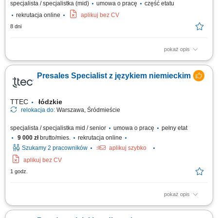
specjalista / specjalistka (mid)
umowa o pracę
część etatu
rekrutacja online
aplikuj bez CV
8 dni
pokaż opis
Opis stanowiska rozwijanie sprzedaży i pozyskiwanie nowych
kontrahentów na rynku angielskim; prowadzenie pełnego procesu
Presales Specialist z językiem niemieckim
sprzedaży od pierwszego kontaktu do podpisania umowy; kontakt z
klientami oraz bieżąca obsługa współpracy; monitorowanie rynku i
analiza działań konkurencji; udział w...
TTEC
łódzkie
relokacja do:
Warszawa, Śródmieście
specjalista / specjalistka mid / senior
umowa o pracę
pełny etat
9 000 zł
brutto/mies.
rekrutacja online
Szukamy 2 pracowników
aplikuj szybko
aplikuj bez CV
1 godz.
pokaż opis
As a Sales Representative (Presales) with German – Hybrid, working on
site in Warsaw, Poland, you’ll be a part of bringing humanity to business.