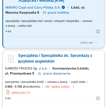
Azjatycka i Włoska) (K/M)
MAKRO Cash and Carry Polska S.A.
Łódź, ul.
Marcina Kasprzaka 8
praca
mobilna
specjalista / specjalistka mid / senior / ekspert / ekspertka
umowa
o pracę
pełny etat
4 dni
pokaż opis
Do Twoich głównych zadań będzie należało: Pozyskiwanie nowych
klientów i budowanie długotrwałych relacji. Rozwijanie rynku produktów
Specjalista / Specjalistka ds. Sprzedaży z
premium z klientami serwującymi dania kuchni azjatyckiej i włoskiej.
Identyfikacja potrzeb klientów oraz profesjonalne doradztwo w zakresie
językiem angielskim
produktów...
GAMON TRUCKS Sp. z o.o.
Konstantynów Łódzki,
ul. Przemysłowa 5
praca
stacjonarna
specjalista / specjalistka (mid)
umowa o pracę
część etatu
4 800 - 5 700 zł
brutto/mies.
aplikuj szybko
aplikuj bez CV
6 dni