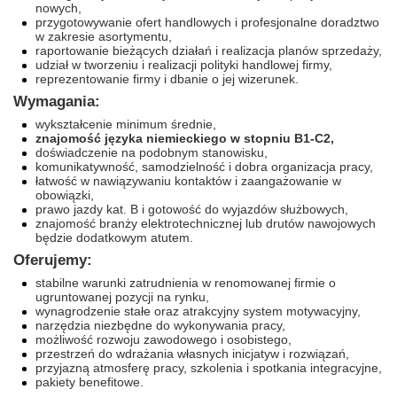
nowych,
przygotowywanie ofert handlowych i profesjonalne doradztwo
w zakresie asortymentu,
raportowanie bieżących działań i realizacja planów sprzedaży,
udział w tworzeniu i realizacji polityki handlowej firmy,
reprezentowanie firmy i dbanie o jej wizerunek.
Wymagania:
wykształcenie minimum średnie,
znajomość języka niemieckiego w stopniu B1-C2,
doświadczenie na podobnym stanowisku,
komunikatywność, samodzielność i dobra organizacja pracy,
łatwość w nawiązywaniu kontaktów i zaangażowanie w
obowiązki,
prawo jazdy kat. B i gotowość do wyjazdów służbowych,
znajomość branży elektrotechnicznej lub drutów nawojowych
będzie dodatkowym atutem.
Oferujemy:
stabilne warunki zatrudnienia w renomowanej firmie o
ugruntowanej pozycji na rynku,
wynagrodzenie stałe oraz atrakcyjny system motywacyjny,
narzędzia niezbędne do wykonywania pracy,
możliwość rozwoju zawodowego i osobistego,
przestrzeń do wdrażania własnych inicjatyw i rozwiązań,
przyjazną atmosferę pracy, szkolenia i spotkania integracyjne,
pakiety benefitowe.