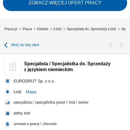
strategies for individual new and existing clients; Provide guidance to
ZOBACZ WIĘCEJ OFERT PRACY
clients on Google Ads-related matters, including proposing new
solutions,...
Praca.pl
Praca
łódzkie
Łódź
Specjalista ds. Sprzedaży Łódź
Specj
Wróć do listy ofert
Specjalista / Specjalistka ds. Sprzedaży
z językiem niemieckim
EURODRUT Sp. z o.o.
Mapa
Łódź
specjalista / specjalistka junior / mid / senior
pełny etat
umowa o pracę / zlecenie