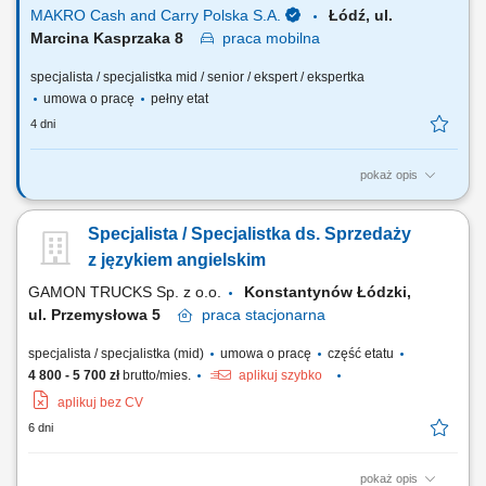
MAKRO Cash and Carry Polska S.A.
Łódź, ul.
Marcina Kasprzaka 8
praca
mobilna
specjalista / specjalistka mid / senior / ekspert / ekspertka
umowa o pracę
pełny etat
4 dni
pokaż opis
Do Twoich głównych zadań będzie należało: Pozyskiwanie nowych
klientów i budowanie długotrwałych relacji. Rozwijanie rynku
Specjalista / Specjalistka ds. Sprzedaży
produktów premium z klientami serwującymi dania kuchni azjatyckiej i
włoskiej. Identyfikacja potrzeb klientów oraz profesjonalne doradztwo w
z językiem angielskim
zakresie produktów...
GAMON TRUCKS Sp. z o.o.
Konstantynów Łódzki,
ul. Przemysłowa 5
praca
stacjonarna
specjalista / specjalistka (mid)
umowa o pracę
część etatu
4 800 - 5 700 zł
brutto/mies.
aplikuj szybko
aplikuj bez CV
6 dni
pokaż opis