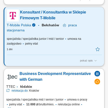
Zakres obowiązków: Telefoniczny kontakt z klientami zainteresowanymi
ofertą. Sprzedaż usług z obszaru finansów, w tym szkoleń dotyczących
Konsultant / Konsultantka w Sklepie
edukacji finansowej. Budowanie długofalowych relacji z klientami oraz
pozyskiwanie nowych odbiorców dla partnerów biznesowych.
Firmowym T-Mobile
Realizacja celów...
T-Mobile Polska
Bełchatów
praca
stacjonarna
specjalista / specjalistka junior / mid / senior
umowa na
zastępstwo
pełny etat
1 dni
pokaż opis
Zadania, które na Ciebie czekają: 50% bieżąca obsługa klienta i
obowiązki salonowe, 50% kontakt telefoniczny z klientami;
Business Development Representative
Profesjonalna obsługa Klientów T-Mobile; Sprzedaż pełnej gamy
produktów i usług świadczonych przez T-Mobile z wykorzystaniem
with German
dostępnych kanałów sprzedaży;...
TTEC
łódzkie
relokacja do:
Kraków
specjalista / specjalistka mid / senior / junior
umowa o pracę
pełny etat
11 000 zł
brutto/mies.
rekrutacja online