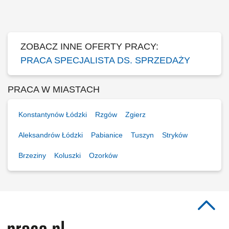
advertising strategies for individual new and existing clients; Provide
guidance to clients on Google Ads-related matters, including proposing
new solutions,...
ZOBACZ INNE OFERTY PRACY:
PRACA SPECJALISTA DS. SPRZEDAŻY
PRACA W MIASTACH
Konstantynów Łódzki
Rzgów
Zgierz
Aleksandrów Łódzki
Pabianice
Tuszyn
Stryków
Brzeziny
Koluszki
Ozorków