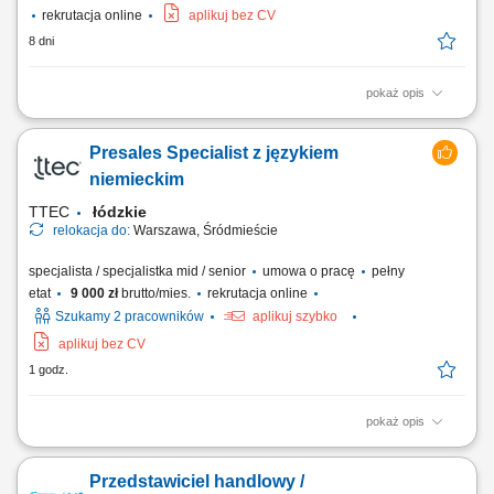
rekrutacja online
aplikuj bez CV
8 dni
pokaż opis
Opis stanowiska rozwijanie sprzedaży i pozyskiwanie nowych
kontrahentów na rynku angielskim; prowadzenie pełnego procesu
Presales Specialist z językiem
sprzedaży od pierwszego kontaktu do podpisania umowy; kontakt z
klientami oraz bieżąca obsługa współpracy; monitorowanie rynku i
niemieckim
analiza działań konkurencji; udział w...
TTEC
łódzkie
relokacja do:
Warszawa, Śródmieście
specjalista / specjalistka mid / senior
umowa o pracę
pełny
etat
9 000 zł
brutto/mies.
rekrutacja online
Szukamy 2 pracowników
aplikuj szybko
aplikuj bez CV
1 godz.
pokaż opis
As a Sales Representative (Presales) with German – Hybrid, working on
site in Warsaw, Poland, you’ll be a part of bringing humanity to business.
Przedstawiciel handlowy /
#experienceTTEC Our employees have spoken. Our purpose, team,