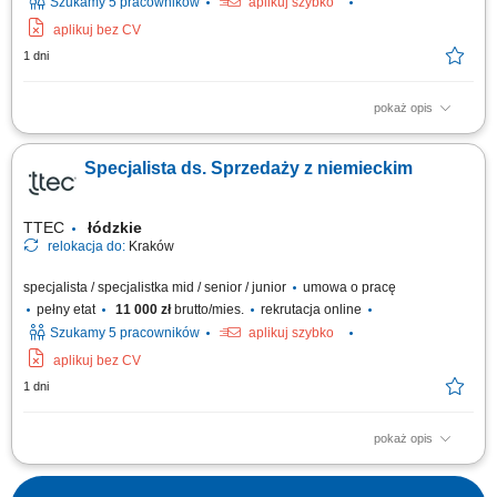
Szukamy 5 pracowników
aplikuj szybko
aplikuj bez CV
1 dni
pokaż opis
Tasks: Bring your passion to negotiate with brand knowledge to close a
sale, handle objections and rebuttals during customer interactions;
Specjalista ds. Sprzedaży z niemieckim
Recommend, quote, and negotiate product knowledge with customers to
close the sale while identifying and handling all sales opportunities; Build
a healthy sales...
TTEC
łódzkie
relokacja do:
Kraków
specjalista / specjalistka mid / senior / junior
umowa o pracę
pełny etat
11 000 zł
brutto/mies.
rekrutacja online
Szukamy 5 pracowników
aplikuj szybko
aplikuj bez CV
1 dni
pokaż opis
Tasks: Establish and maintain long-term business relationships (from 3 to
9 months) with the new Clients; Develop customized online advertising