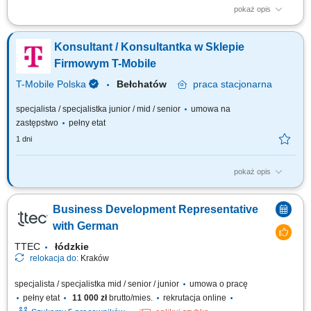
pokaż opis
Zakres obowiązków: Telefoniczny kontakt z klientami zainteresowanymi
ofertą. Sprzedaż usług z obszaru finansów, w tym szkoleń dotyczących
Konsultant / Konsultantka w Sklepie
edukacji finansowej. Budowanie długofalowych relacji z klientami oraz
pozyskiwanie nowych odbiorców dla partnerów biznesowych. Realizacja
Firmowym T-Mobile
celów...
T-Mobile Polska
Bełchatów
praca
stacjonarna
specjalista / specjalistka junior / mid / senior
umowa na
zastępstwo
pełny etat
1 dni
pokaż opis
Zadania, które na Ciebie czekają: 50% bieżąca obsługa klienta i
obowiązki salonowe, 50% kontakt telefoniczny z klientami; Profesjonalna
Business Development Representative
obsługa Klientów T-Mobile; Sprzedaż pełnej gamy produktów i usług
świadczonych przez T-Mobile z wykorzystaniem dostępnych kanałów
with German
sprzedaży;...
TTEC
łódzkie
relokacja do:
Kraków
specjalista / specjalistka mid / senior / junior
umowa o pracę
pełny etat
11 000 zł
brutto/mies.
rekrutacja online