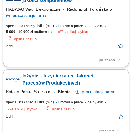
jakości komponentów
RADWAG Wagi Elektroniczne
Radom, ul. Toruńska 5
praca
stacjonarna
specjalista / specjalistka (mid)
umowa o pracę
pełny etat
5 000 - 10 000 zł
brutto/mies.
aplikuj szybko
aplikuj bez CV
2 dni
pokaż opis
Zadania Przeprowadzanie audytu zgodności dostaw podzespołów z
wytycznymi technicznymi. Kontrola jakościowa elementów metalowych i
Inżynier / Inżynierka ds. Jakości
mechanicznych na podstawie planów produkcyjnych. Wymagania
Średnie wykształcenie techniczne, najlepiej związane z obróbką
Procesów Produkcyjnych
mechaniczną. Umiejętność...
Katcon Polska Sp. z o.o.
Błonie
praca
stacjonarna
specjalista / specjalistka (mid)
umowa o pracę
pełny etat
aplikuj szybko
aplikuj bez CV
1 dni
pokaż opis