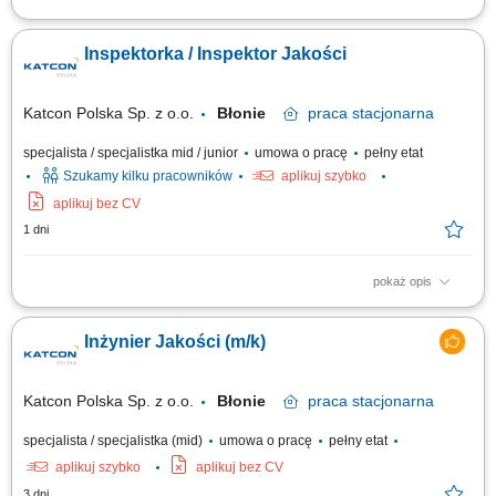
Opis stanowiska: monitorowanie jakości procesów produkcyjnych oraz
analiza wskaźników jakościowych, wdrażanie działań ograniczających
Inspektorka / Inspektor Jakości
poziom braków i poprawiających efektywność produkcji, udział w
tworzeniu oraz aktualizacji dokumentacji jakościowej i procesowej,
współpraca z...
Katcon Polska Sp. z o.o.
Błonie
praca
stacjonarna
specjalista / specjalistka mid / junior
umowa o pracę
pełny etat
Szukamy kilku pracowników
aplikuj szybko
aplikuj bez CV
1 dni
pokaż opis
Zadania: Monitorowanie i weryfikowanie standardów jakościowych na
poszczególnych etapach produkcji; Odbiór jakościowy produktów
Inżynier Jakości (m/k)
gotowych na etapie końcowym przed opuszczeniem linii; Nadzór nad
przestrzeganiem specyfikacji i norm technicznych zawartych w
dokumentacji; Współdziałanie z...
Katcon Polska Sp. z o.o.
Błonie
praca
stacjonarna
specjalista / specjalistka (mid)
umowa o pracę
pełny etat
aplikuj szybko
aplikuj bez CV
3 dni