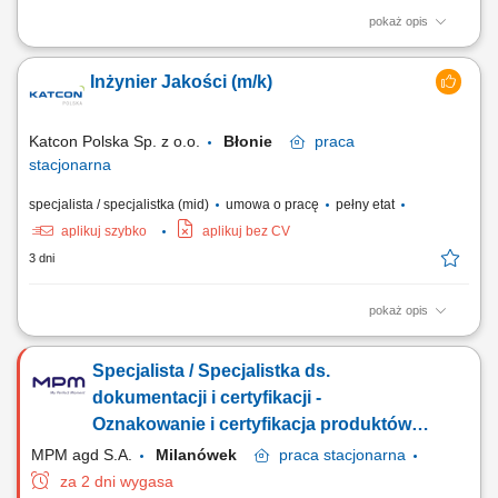
pokaż opis
Zadania: Monitorowanie i weryfikowanie standardów jakościowych na
poszczególnych etapach produkcji; Odbiór jakościowy produktów
Inżynier Jakości (m/k)
gotowych na etapie końcowym przed opuszczeniem linii; Nadzór nad
przestrzeganiem specyfikacji i norm technicznych zawartych w
dokumentacji; Współdziałanie z...
Katcon Polska Sp. z o.o.
Błonie
praca
stacjonarna
specjalista / specjalistka (mid)
umowa o pracę
pełny etat
aplikuj szybko
aplikuj bez CV
3 dni
pokaż opis
Twój zakres obowiązków Doskonalenie procesów produkcyjnych,
Monitorowanie i analizowanie wskaźników jakościowych (PPM, FTQ,
Specjalista / Specjalistka ds.
koszty braków) o Inicjowanie i koordynacja działań dla osiągnięcia
celów jakościowych, Podejmowanie działań dla redukcji poziomu
dokumentacji i certyfikacji -
braków, Współpraca z innymi...
Oznakowanie i certyfikacja produktów
AGD
MPM agd S.A.
Milanówek
praca
stacjonarna
za 2 dni wygasa