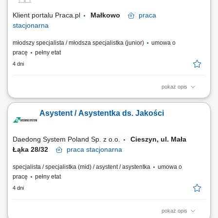
PFMEA, PCP, wsparcie...
Klient portalu Praca.pl
Małkowo
praca
stacjonarna
młodszy specjalista / młodsza specjalistka (junior)
umowa o
pracę
pełny etat
4 dni
pokaż opis
Opracowywanie i nadzór nad dokumentacją jakościową wyrobu;
Kontrola jakości materiałów, elementów, konstrukcji oraz bieżącej
Asystent / Asystentka ds. Jakości
produkcji; Zlecanie i nadzorowanie badań nieniszczących; Udział w
próbach końcowych gotowego produktu; Nadzór nad komponentami i
wyrobami niezgodnymi;...
Daedong System Poland Sp. z o.o.
Cieszyn, ul. Mała
Łąka 28/32
praca
stacjonarna
specjalista / specjalistka (mid) / asystent / asystentka
umowa o
pracę
pełny etat
4 dni
pokaż opis