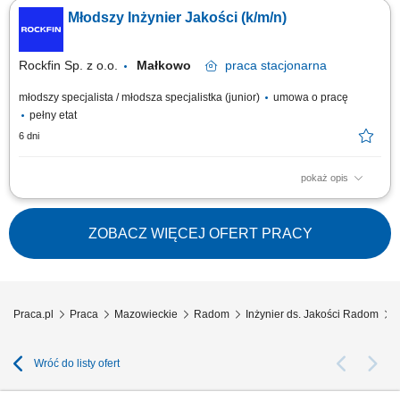
odbiorczych i eksploatacyjnych aparatury oraz urządzeń ciśnieniowych,
Młodszy Inżynier Jakości (k/m/n)
które podlegają pod państwowy nadzór techniczny. Wykonywanie
szczegółowych inspekcji stanu technicznego instalacji przemysłowych
oraz rzetelne sporządzanie...
Rockfin Sp. z o.o.
Małkowo
praca
stacjonarna
młodszy specjalista / młodsza specjalistka (junior)
umowa o pracę
pełny etat
6 dni
pokaż opis
Opis stanowiska: Opracowywanie i nadzór nad dokumentacją jakościową
wyrobu; Kontrola elementów, materiałów, konstrukcji; Kontrola jakości
bieżącej produkcji; Zlecanie wykonania badań nieniszczących i nadzór
ZOBACZ WIĘCEJ OFERT PRACY
nad ich realizacją; Udział w próbach końcowych gotowego wyrobu;
Nadzór nad...
Praca.pl
Praca
Mazowieckie
Radom
Inżynier ds. Jakości Radom
S
Wróć do listy ofert