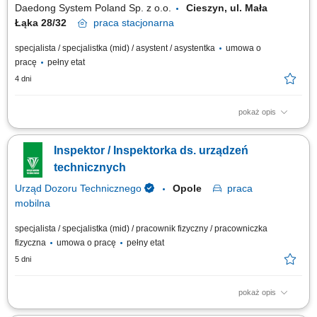
Daedong System Poland Sp. z o.o.
Cieszyn, ul. Mała
Łąka 28/32
praca
stacjonarna
specjalista / specjalistka (mid) / asystent / asystentka
umowa o
pracę
pełny etat
4 dni
pokaż opis
Zadania: Przygotowywanie codziennych raportów oraz analizowanie
defektów jakościowych. Organizowanie dziennych spotkań oraz
Inspektor / Inspektorka ds. urządzeń
prowadzenie szkoleń z obszaru jakości. Wykonywanie audytów LPA oraz
okresowa weryfikacja systemów Poka Yoke. Bieżące wprowadzanie i
technicznych
rejestracja danych jakościowych w systemie.
Urząd Dozoru Technicznego
Opole
praca
mobilna
specjalista / specjalistka (mid) / pracownik fizyczny / pracowniczka
fizyczna
umowa o pracę
pełny etat
5 dni
pokaż opis
Zadania na stanowisku: Przeprowadzanie kompleksowych badań