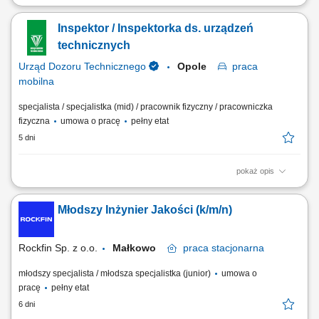
Zadania: Przygotowywanie codziennych raportów oraz analizowanie
defektów jakościowych. Organizowanie dziennych spotkań oraz
Inspektor / Inspektorka ds. urządzeń
prowadzenie szkoleń z obszaru jakości. Wykonywanie audytów LPA
oraz okresowa weryfikacja systemów Poka Yoke. Bieżące
technicznych
wprowadzanie i rejestracja danych jakościowych w systemie.
Urząd Dozoru Technicznego
Opole
praca
mobilna
specjalista / specjalistka (mid) / pracownik fizyczny / pracowniczka
fizyczna
umowa o pracę
pełny etat
5 dni
pokaż opis
Zadania na stanowisku: Przeprowadzanie kompleksowych badań
odbiorczych i eksploatacyjnych aparatury oraz urządzeń ciśnieniowych,
Młodszy Inżynier Jakości (k/m/n)
które podlegają pod państwowy nadzór techniczny. Wykonywanie
szczegółowych inspekcji stanu technicznego instalacji przemysłowych
oraz rzetelne sporządzanie...
Rockfin Sp. z o.o.
Małkowo
praca
stacjonarna
młodszy specjalista / młodsza specjalistka (junior)
umowa o
pracę
pełny etat
6 dni