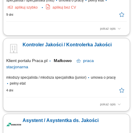
specjalista / specjalistka (mid)
umowa o pracę
pełny etat
aplikuj szybko
aplikuj bez CV
9 dni
pokaż opis
Opis stanowiska: nadzorowanie jakości procesów produkcyjnych i
inicjowanie działań usprawniających, analiza wskaźników jakości oraz
Kontroler Jakości / Kontrolerka Jakości
przygotowywanie rekomendacji poprawy efektywności, współpraca przy
wdrażaniu nowych uruchomień i dokumentacji jakościowej PPAP, PFMEA,
PCP, wsparcie...
Klient portalu Praca.pl
Małkowo
praca
stacjonarna
młodszy specjalista / młodsza specjalistka (junior)
umowa o pracę
pełny etat
4 dni
pokaż opis
Opracowywanie i nadzór nad dokumentacją jakościową wyrobu; Kontrola
jakości materiałów, elementów, konstrukcji oraz bieżącej produkcji;
Asystent / Asystentka ds. Jakości
Zlecanie i nadzorowanie badań nieniszczących; Udział w próbach
końcowych gotowego produktu; Nadzór nad komponentami i wyrobami
niezgodnymi;...