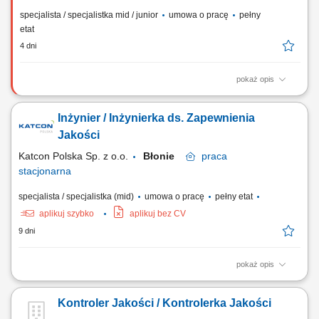
specjalista / specjalistka mid / junior
umowa o pracę
pełny
etat
4 dni
pokaż opis
Zakres obowiązków: Monitorowanie zgodności technicznej
elektrycznych urządzeń powszechnego użytku z wymaganiami rynku
Inżynier / Inżynierka ds. Zapewnienia
europejskiego. Nadzór nad procedurami laboratoryjnymi i chemicznymi
realizowanymi we współpracy z organami Sanepidu. Weryfikacja
Jakości
zgodności produktowej oraz wydawanie...
Katcon Polska Sp. z o.o.
Błonie
praca
stacjonarna
specjalista / specjalistka (mid)
umowa o pracę
pełny etat
aplikuj szybko
aplikuj bez CV
9 dni
pokaż opis
Opis stanowiska: nadzorowanie jakości procesów produkcyjnych i
inicjowanie działań usprawniających, analiza wskaźników jakości oraz
Kontroler Jakości / Kontrolerka Jakości
przygotowywanie rekomendacji poprawy efektywności, współpraca przy
wdrażaniu nowych uruchomień i dokumentacji jakościowej PPAP,