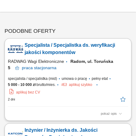
PODOBNE OFERTY
Specjalista / Specjalistka ds. weryfikacji
jakości komponentów
RADWAG Wagi Elektroniczne
Radom, ul. Toruńska
5
praca
stacjonarna
specjalista / specjalistka (mid)
umowa o pracę
pełny etat
5 000 - 10 000 zł
brutto/mies.
aplikuj szybko
aplikuj bez CV
2 dni
pokaż opis
Zadania Przeprowadzanie audytu zgodności dostaw podzespołów z
wytycznymi technicznymi. Kontrola jakościowa elementów metalowych i
Inżynier / Inżynierka ds. Jakości
mechanicznych na podstawie planów produkcyjnych. Wymagania