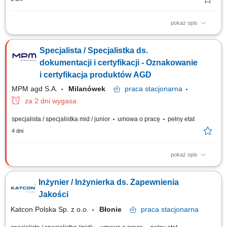
pokaż opis
Twój zakres obowiązków Doskonalenie procesów produkcyjnych,
Monitorowanie i analizowanie wskaźników jakościowych (PPM, FTQ,
Specjalista / Specjalistka ds.
koszty braków) o Inicjowanie i koordynacja działań dla osiągnięcia celów
jakościowych, Podejmowanie działań dla redukcji poziomu braków,
dokumentacji i certyfikacji - Oznakowanie
Współpraca z innymi...
i certyfikacja produktów AGD
MPM agd S.A.
Milanówek
praca
stacjonarna
za 2 dni wygasa
specjalista / specjalistka mid / junior
umowa o pracę
pełny etat
4 dni
pokaż opis
Zakres obowiązków: Monitorowanie zgodności technicznej elektrycznych
urządzeń powszechnego użytku z wymaganiami rynku europejskiego.
Inżynier / Inżynierka ds. Zapewnienia
Nadzór nad procedurami laboratoryjnymi i chemicznymi realizowanymi
we współpracy z organami Sanepidu. Weryfikacja zgodności produktowej
Jakości
oraz wydawanie...
Katcon Polska Sp. z o.o.
Błonie
praca
stacjonarna