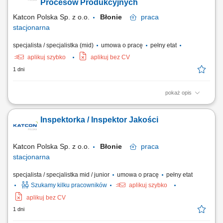
Średnie wykształcenie techniczne, najlepiej związane z obróbką
Procesów Produkcyjnych
mechaniczną. Umiejętność...
Katcon Polska Sp. z o.o.
Błonie
praca
stacjonarna
specjalista / specjalistka (mid)
umowa o pracę
pełny etat
aplikuj szybko
aplikuj bez CV
1 dni
pokaż opis
Opis stanowiska: monitorowanie jakości procesów produkcyjnych oraz
analiza wskaźników jakościowych, wdrażanie działań ograniczających
Inspektorka / Inspektor Jakości
poziom braków i poprawiających efektywność produkcji, udział w
tworzeniu oraz aktualizacji dokumentacji jakościowej i procesowej,
współpraca z...
Katcon Polska Sp. z o.o.
Błonie
praca
stacjonarna
specjalista / specjalistka mid / junior
umowa o pracę
pełny etat
Szukamy kilku pracowników
aplikuj szybko
aplikuj bez CV
1 dni