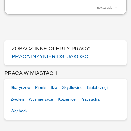
pokaż opis
Opis stanowiska: Opracowywanie i nadzór nad dokumentacją
jakościową wyrobu; Kontrola elementów, materiałów, konstrukcji;
Kontrola jakości bieżącej produkcji; Zlecanie wykonania badań
nieniszczących i nadzór nad ich realizacją; Udział w próbach
końcowych gotowego wyrobu; Nadzór nad...
ZOBACZ INNE OFERTY PRACY:
PRACA INŻYNIER DS. JAKOŚCI
PRACA W MIASTACH
Skaryszew
Pionki
Iłża
Szydłowiec
Białobrzegi
Zwoleń
Wyśmierzyce
Kozienice
Przysucha
Wąchock