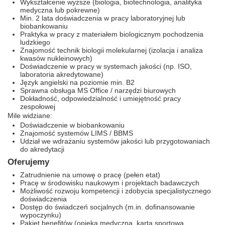
Wykształcenie wyższe (biologia, biotechnologia, analityka
medyczna lub pokrewne)
Min. 2 lata doświadczenia w pracy laboratoryjnej lub
biobankowaniu
Praktyka w pracy z materiałem biologicznym pochodzenia
ludzkiego
Znajomość technik biologii molekularnej (izolacja i analiza
kwasów nukleinowych)
Doświadczenie w pracy w systemach jakości (np. ISO,
laboratoria akredytowane)
Język angielski na poziomie min. B2
Sprawna obsługa MS Office / narzędzi biurowych
Dokładność, odpowiedzialność i umiejętność pracy
zespołowej
Mile widziane:
Doświadczenie w biobankowaniu
Znajomość systemów LIMS / BBMS
Udział we wdrażaniu systemów jakości lub przygotowaniach
do akredytacji
Oferujemy
Zatrudnienie na umowę o pracę (pełen etat)
Pracę w środowisku naukowym i projektach badawczych
Możliwość rozwoju kompetencji i zdobycia specjalistycznego
doświadczenia
Dostęp do świadczeń socjalnych (m.in. dofinansowanie
wypoczynku)
Pakiet benefitów (opieka medyczna, karta sportowa,