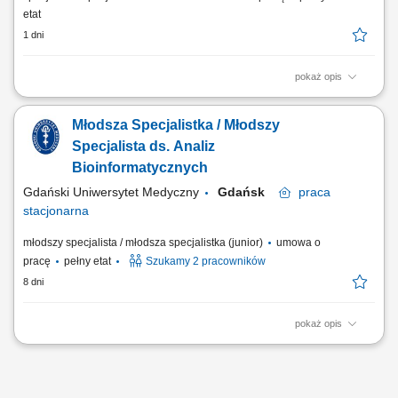
etat
1 dni
pokaż opis
Zakres obowiązków: przygotowywanie i opracowywanie dokumentacji
rejestracyjnej produktów leczniczych, prowadzenie procesów
Młodsza Specjalistka / Młodszy
rejestracyjnych zgodnie z przyjętą strategią i wymogami prawa,
współpraca z partnerami zagranicznymi oraz przedstawicielstwami
Specjalista ds. Analiz
firmy, kontrola poprawności formalnej...
Bioinformatycznych
Gdański Uniwersytet Medyczny
Gdańsk
praca
stacjonarna
młodszy specjalista / młodsza specjalistka (junior)
umowa o
pracę
pełny etat
Szukamy 2 pracowników
8 dni
pokaż opis
w ramach realizowanego projektu pt. „Toward tumor-agnostic multiomic
biomarkers in early detection of non-small lung cancer relapse”. Projekt
finansowany przez Agencję Badań Medycznych w ramach programu
TRANSMED I . Miejsce pracy: Gdańsk wymiar czasu pracy: 2 x 1 etat