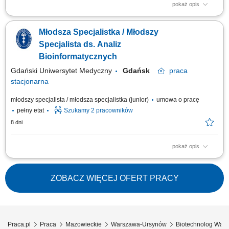
pokaż opis
Zakres obowiązków: przygotowywanie i opracowywanie dokumentacji
rejestracyjnej produktów leczniczych, prowadzenie procesów
Młodsza Specjalistka / Młodszy
rejestracyjnych zgodnie z przyjętą strategią i wymogami prawa,
współpraca z partnerami zagranicznymi oraz przedstawicielstwami firmy,
Specjalista ds. Analiz
kontrola poprawności formalnej...
Bioinformatycznych
Gdański Uniwersytet Medyczny
Gdańsk
praca
stacjonarna
młodszy specjalista / młodsza specjalistka (junior)
umowa o pracę
pełny etat
Szukamy 2 pracowników
8 dni
pokaż opis
w ramach realizowanego projektu pt. „Toward tumor-agnostic multiomic
biomarkers in early detection of non-small lung cancer relapse”. Projekt
finansowany przez Agencję Badań Medycznych w ramach programu
ZOBACZ WIĘCEJ OFERT PRACY
TRANSMED I . Miejsce pracy: Gdańsk wymiar czasu pracy: 2 x 1 etat
zatrudnienie w oparciu o...
Praca.pl
Praca
Mazowieckie
Warszawa-Ursynów
Biotechnolog War