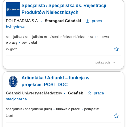
rejestracyjnej produktów leczniczych, prowadzenie procesów
Specjalista / Specjalistka ds. Rejestracji
rejestracyjnych zgodnie z przyjętą strategią i wymogami prawa,
współpraca z partnerami zagranicznymi oraz przedstawicielstwami firmy,
Produktów Nieleczniczych
kontrola poprawności formalnej...
POLPHARMA S.A.
Starogard Gdański
praca
hybrydowa
specjalista / specjalistka mid / senior / ekspert / ekspertka
umowa
o pracę
pełny etat
22 godz.
pokaż opis
Twoje zadania: prowadzenie procesów rejestracyjnych suplementów
diety, wyrobów medycznych oraz kosmetyków, przygotowywanie,
Adiunktka / Adiunkt – funkcja w
weryfikacja i aktualizacja dokumentacji wymaganej przepisami prawa,
nadzór nad dokumentacją techniczną wyrobów medycznych,
projekcie: POST-DOC
monitorowanie zmian regulacyjnych i ich...
Gdański Uniwersytet Medyczny
Gdańsk
praca
stacjonarna
specjalista / specjalistka (mid)
umowa o pracę
pełny etat
1 dni