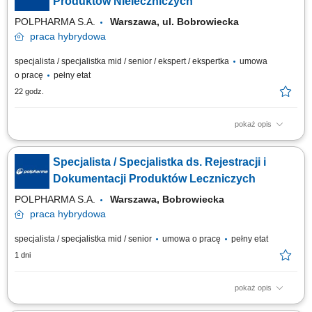
Produktów Nieleczniczych
POLPHARMA S.A.
Warszawa, ul. Bobrowiecka
praca
hybrydowa
specjalista / specjalistka mid / senior / ekspert / ekspertka
umowa
o pracę
pełny etat
22 godz.
pokaż opis
Twoje zadania: prowadzenie procesów rejestracyjnych suplementów
diety, wyrobów medycznych oraz kosmetyków, przygotowywanie,
Specjalista / Specjalistka ds. Rejestracji i
weryfikacja i aktualizacja dokumentacji wymaganej przepisami prawa,
nadzór nad dokumentacją techniczną wyrobów medycznych,
Dokumentacji Produktów Leczniczych
monitorowanie zmian regulacyjnych i ich...
POLPHARMA S.A.
Warszawa, Bobrowiecka
praca
hybrydowa
specjalista / specjalistka mid / senior
umowa o pracę
pełny etat
1 dni
pokaż opis
Zakres obowiązków: przygotowywanie i opracowywanie dokumentacji