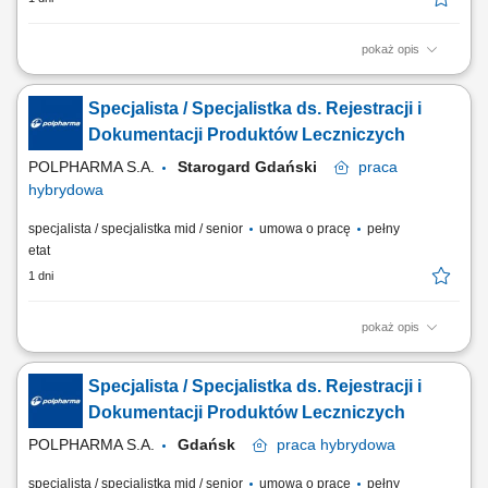
pokaż opis
w ramach realizowanego projektu pt. „Toward tumor-agnostic multiomic
biomarkers in early detection of non-small lung cancer relapse”. Projekt
Specjalista / Specjalistka ds. Rejestracji i
finansowany przez Agencję Badań Medycznych w ramach programu
TRANSMED I . DO ZADAŃ OSOBY ZATRUDNIONEJ NA TYM
Dokumentacji Produktów Leczniczych
STANOWISKU BĘDZIE NALEŻAŁO: aktywne...
POLPHARMA S.A.
Starogard Gdański
praca
hybrydowa
specjalista / specjalistka mid / senior
umowa o pracę
pełny
etat
1 dni
pokaż opis
Zakres obowiązków: przygotowywanie i opracowywanie dokumentacji
rejestracyjnej produktów leczniczych, prowadzenie procesów
Specjalista / Specjalistka ds. Rejestracji i
rejestracyjnych zgodnie z przyjętą strategią i wymogami prawa,
współpraca z partnerami zagranicznymi oraz przedstawicielstwami
Dokumentacji Produktów Leczniczych
firmy, kontrola poprawności formalnej...
POLPHARMA S.A.
Gdańsk
praca
hybrydowa
specjalista / specjalistka mid / senior
umowa o pracę
pełny