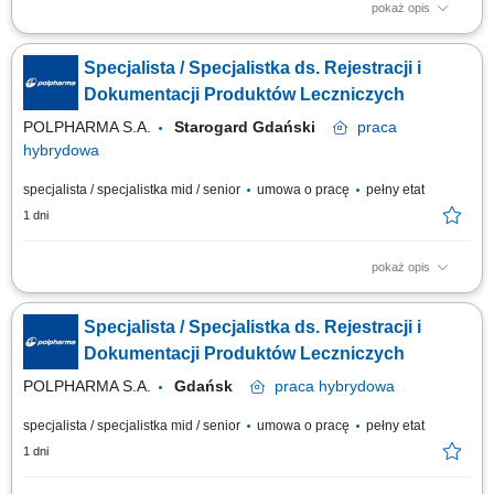
pokaż opis
w ramach realizowanego projektu pt. „Toward tumor-agnostic multiomic
biomarkers in early detection of non-small lung cancer relapse”. Projekt
Specjalista / Specjalistka ds. Rejestracji i
finansowany przez Agencję Badań Medycznych w ramach programu
TRANSMED I . DO ZADAŃ OSOBY ZATRUDNIONEJ NA TYM
Dokumentacji Produktów Leczniczych
STANOWISKU BĘDZIE NALEŻAŁO: aktywne...
POLPHARMA S.A.
Starogard Gdański
praca
hybrydowa
specjalista / specjalistka mid / senior
umowa o pracę
pełny etat
1 dni
pokaż opis
Zakres obowiązków: przygotowywanie i opracowywanie dokumentacji
rejestracyjnej produktów leczniczych, prowadzenie procesów
Specjalista / Specjalistka ds. Rejestracji i
rejestracyjnych zgodnie z przyjętą strategią i wymogami prawa,
współpraca z partnerami zagranicznymi oraz przedstawicielstwami firmy,
Dokumentacji Produktów Leczniczych
kontrola poprawności formalnej...
POLPHARMA S.A.
Gdańsk
praca
hybrydowa
specjalista / specjalistka mid / senior
umowa o pracę
pełny etat
1 dni