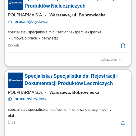
Produktów Nieleczniczych
POLPHARMA S.A.
Warszawa, ul. Bobrowiecka
praca
hybrydowa
specjalista / specjalistka mid / senior / ekspert / ekspertka
umowa o pracę
pełny etat
22 godz.
pokaż opis
Twoje zadania: prowadzenie procesów rejestracyjnych suplementów
diety, wyrobów medycznych oraz kosmetyków, przygotowywanie,
Specjalista / Specjalistka ds. Rejestracji i
weryfikacja i aktualizacja dokumentacji wymaganej przepisami prawa,
nadzór nad dokumentacją techniczną wyrobów medycznych,
Dokumentacji Produktów Leczniczych
monitorowanie zmian regulacyjnych i ich...
POLPHARMA S.A.
Warszawa, Bobrowiecka
praca
hybrydowa
specjalista / specjalistka mid / senior
umowa o pracę
pełny
etat
1 dni