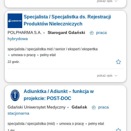
pokaż opis
Zakres obowiązków: przygotowywanie i opracowywanie dokumentacji
rejestracyjnej produktów leczniczych, prowadzenie procesów
Specjalista / Specjalistka ds. Rejestracji
rejestracyjnych zgodnie z przyjętą strategią i wymogami prawa,
współpraca z partnerami zagranicznymi oraz przedstawicielstwami
Produktów Nieleczniczych
firmy, kontrola poprawności formalnej...
POLPHARMA S.A.
Starogard Gdański
praca
hybrydowa
specjalista / specjalistka mid / senior / ekspert / ekspertka
umowa o pracę
pełny etat
22 godz.
pokaż opis
Twoje zadania: prowadzenie procesów rejestracyjnych suplementów
diety, wyrobów medycznych oraz kosmetyków, przygotowywanie,
Adiunktka / Adiunkt – funkcja w
weryfikacja i aktualizacja dokumentacji wymaganej przepisami prawa,
nadzór nad dokumentacją techniczną wyrobów medycznych,
projekcie: POST-DOC
monitorowanie zmian regulacyjnych i ich...
Gdański Uniwersytet Medyczny
Gdańsk
praca
stacjonarna
specjalista / specjalistka (mid)
umowa o pracę
pełny etat
1 dni