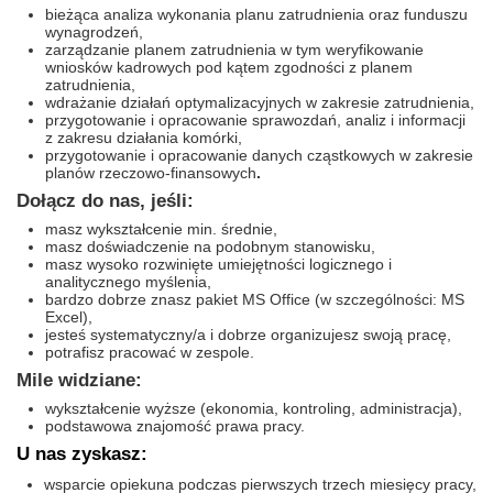
bieżąca analiza wykonania planu zatrudnienia oraz funduszu
wynagrodzeń,
zarządzanie planem zatrudnienia w tym weryfikowanie
wniosków kadrowych pod kątem zgodności z planem
zatrudnienia,
wdrażanie działań optymalizacyjnych w zakresie zatrudnienia,
przygotowanie i opracowanie sprawozdań, analiz i informacji
z zakresu działania komórki,
przygotowanie i opracowanie danych cząstkowych w zakresie
planów rzeczowo-finansowych
.
Dołącz do nas, jeśli:
masz wykształcenie min. średnie,
masz doświadczenie na podobnym stanowisku,
masz wysoko rozwinięte umiejętności logicznego i
analitycznego myślenia,
bardzo dobrze znasz pakiet MS Office (w szczególności: MS
Excel),
jesteś systematyczny/a i dobrze organizujesz swoją pracę,
potrafisz pracować w zespole.
Mile widziane:
wykształcenie wyższe (ekonomia, kontroling, administracja),
podstawowa znajomość prawa pracy.
U nas zyskasz:
wsparcie opiekuna podczas pierwszych trzech miesięcy pracy,