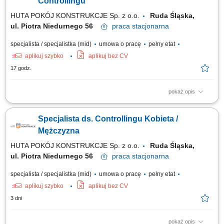
Controllingu
HUTA POKÓJ KONSTRUKCJE Sp. z o.o.
Ruda Śląska,
ul. Piotra Niedurnego 56
praca
stacjonarna
specjalista / specjalistka (mid)
umowa o pracę
pełny etat
aplikuj szybko
aplikuj bez CV
17 godz.
pokaż opis
Zadania: Opracowywanie strategii, prognoz finansowych i studiów
wykonalności; Śledzenie wskaźników biznesowych oraz ocena kondycji
Specjalista ds. Controllingu Kobieta /
finansowej firmy; Udział w miesięcznych zamknięciach finansowych i
analizie kontraktów; Przygotowywanie zestawień i raportów dla Zarządu
Mężczyzna
oraz interesariuszy;...
HUTA POKÓJ KONSTRUKCJE Sp. z o.o.
Ruda Śląska,
ul. Piotra Niedurnego 56
praca
stacjonarna
specjalista / specjalistka (mid)
umowa o pracę
pełny etat
aplikuj szybko
aplikuj bez CV
3 dni
pokaż opis