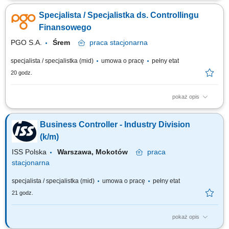
controlling operacyjno - finansowy zakładu produkcyjnego - od
Specjalista / Specjalistka ds. Controllingu
miesięcznego zamknięcia wyników, przez budżetowanie i kontrolę
kosztów produkcji. Osoba na tym stanowisku jest głosem finansowym w
Finansowego
zespole zarządzającym zakładem i...
PGO S.A.
Śrem
praca
stacjonarna
specjalista / specjalistka (mid)
umowa o pracę
pełny etat
20 godz.
pokaż opis
Opis stanowiska wspieranie zarządzania finansami zakładu
produkcyjnego poprzez przygotowywanie analiz i rekomendacji,
Business Controller - Industry Division
monitorowanie wyników finansowych oraz kontrola realizacji budżetu,
przygotowywanie prognoz finansowych i analiz rentowności, kontrola
(k/m)
kosztów produkcji oraz identyfikowanie...
ISS Polska
Warszawa, Mokotów
praca
stacjonarna
specjalista / specjalistka (mid)
umowa o pracę
pełny etat
21 godz.
pokaż opis
Zakres obowiązków: Nadzór nad jakością, kompletnością i poprawnością