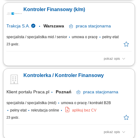
danych finansowych kontraktów oraz analiza odchyleń i różnic. Kontrola
Kontroler Finansowy (k/m)
przychodów i kosztów wraz z weryfikacją poprawności rezerw
kosztowych i przychodowych. Odpowiedzialność za prawidłowy obieg
dokumentów...
Trakcja S.A.
Warszawa
praca
stacjonarna
specjalista / specjalistka mid / senior
umowa o pracę
pełny etat
23 godz.
pokaż opis
Opis stanowiska Kontrola prawidłowości rozliczeń kosztów; Analiza
budżetów kontraktów, w tym wyszukiwanie nieprawidłowości między
Kontrolerka / Kontroler Finansowy
zgromadzoną dokumentacją, a stanem raportowanym; Przygotowanie
analiz, zestawień oraz prezentacji, dotyczących finansów kontraktów
budowlanych oraz innych...
Klient portalu Praca.pl
Poznań
praca
stacjonarna
specjalista / specjalistka (mid)
umowa o pracę / kontrakt B2B
pełny etat
rekrutacja online
aplikuj bez CV
23 godz.
pokaż opis