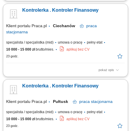
Monitorowanie i rozliczanie budżetów w obszarze inwestycji
budowlanych oraz wewnątrz organizacji. Weryfikowanie terminowości i
Kontrolerka . Kontroler Finansowy
zaawansowania prac w stosunku do planów harmonogramowych.
Identyfikowanie zagrożeń finansowych i operacyjnych wpływających na
realizację kontraktów....
Klient portalu Praca.pl
Ciechanów
praca
stacjonarna
specjalista / specjalistka (mid)
umowa o pracę
pełny etat
10 000 - 15 000 zł
brutto/mies.
aplikuj bez CV
23 godz.
pokaż opis
Kontrola, analiza kosztów firmy oraz monitorowanie wyników sprzedaży.
Analiza odchyleń od założeń i wykonania budżetu sprzedażowego.
Kontrolerka . Kontroler Finansowy
Weryfikacja faktur kosztowych oraz dokumentów zakupowych.
Sporządzanie raportów i zestawień finansowych. Współpraca z Zarządem
oraz kierownikami...
Klient portalu Praca.pl
Pułtusk
praca
stacjonarna
specjalista / specjalistka (mid)
umowa o pracę
pełny etat
10 000 - 15 000 zł
brutto/mies.
aplikuj bez CV
23 godz.