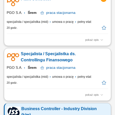
(proaktywne); Obszar cen: nadzór nad cenami, rekomendacje zmian
(także w kontekście marketingu); Aktywny...
PGO S.A.
Śrem
praca
stacjonarna
specjalista / specjalistka (mid)
umowa o pracę
pełny etat
20 godz.
pokaż opis
KONTEKST STANOWISKA Stanowisko odpowiedzialne za pełny
controlling operacyjno - finansowy zakładu produkcyjnego - od
Specjalista / Specjalistka ds.
miesięcznego zamknięcia wyników, przez budżetowanie i kontrolę
kosztów produkcji. Osoba na tym stanowisku jest głosem finansowym w
Controllingu Finansowego
zespole zarządzającym zakładem i...
PGO S.A.
Śrem
praca
stacjonarna
specjalista / specjalistka (mid)
umowa o pracę
pełny etat
20 godz.
pokaż opis
Opis stanowiska wspieranie zarządzania finansami zakładu
produkcyjnego poprzez przygotowywanie analiz i rekomendacji,
Business Controller - Industry Division
monitorowanie wyników finansowych oraz kontrola realizacji budżetu,
przygotowywanie prognoz finansowych i analiz rentowności, kontrola
(k/m)