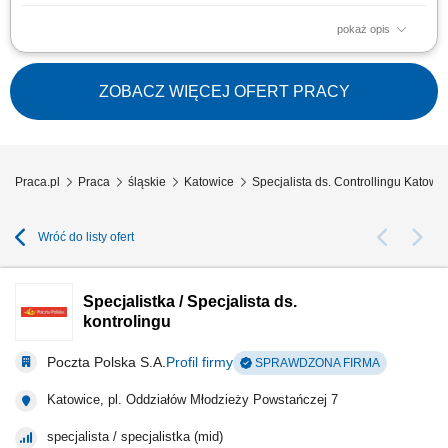
pokaż opis
Kontrola, analiza kosztów firmy oraz monitorowanie wyników sprzedaży.
Analiza odchyleń od założeń i wykonania budżetu sprzedażowego.
Weryfikacja faktur kosztowych oraz dokumentów zakupowych.
ZOBACZ WIĘCEJ OFERT PRACY
Sporządzanie raportów i zestawień finansowych. Współpraca z Zarządem
oraz kierownikami...
Praca.pl
Praca
śląskie
Katowice
Specjalista ds. Controllingu Katowi
Wróć do listy ofert
Specjalistka / Specjalista ds.
kontrolingu
Poczta Polska S.A.
Profil firmy
SPRAWDZONA FIRMA
Katowice, pl. Oddziałów Młodzieży Powstańczej 7
specjalista / specjalistka (mid)