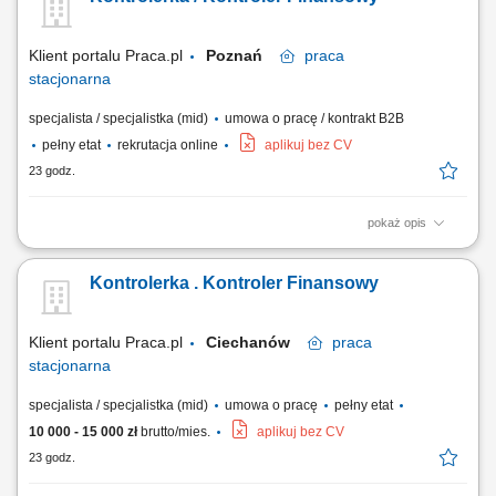
zgromadzoną dokumentacją, a stanem raportowanym; Przygotowanie
analiz, zestawień oraz prezentacji, dotyczących finansów kontraktów
budowlanych oraz innych...
Klient portalu Praca.pl
Poznań
praca
stacjonarna
specjalista / specjalistka (mid)
umowa o pracę / kontrakt B2B
pełny etat
rekrutacja online
aplikuj bez CV
23 godz.
pokaż opis
Monitorowanie i rozliczanie budżetów w obszarze inwestycji
budowlanych oraz wewnątrz organizacji. Weryfikowanie terminowości i
Kontrolerka . Kontroler Finansowy
zaawansowania prac w stosunku do planów harmonogramowych.
Identyfikowanie zagrożeń finansowych i operacyjnych wpływających na
realizację kontraktów....
Klient portalu Praca.pl
Ciechanów
praca
stacjonarna
specjalista / specjalistka (mid)
umowa o pracę
pełny etat
10 000 - 15 000 zł
brutto/mies.
aplikuj bez CV
23 godz.