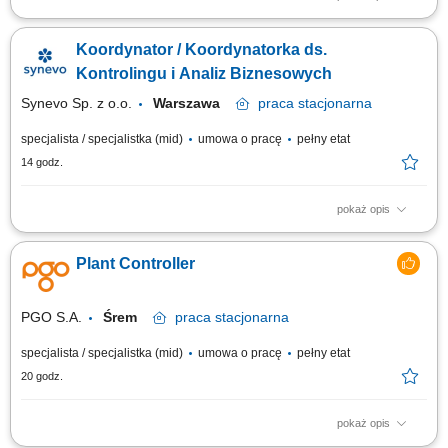
Osoba, która dołączy do naszego zespołu będzie odpowiedzialna za:
udział w pracach nad opracowywaniem planów, strategii, biznesplanów,
Koordynator / Koordynatorka ds.
studiów wykonalności, koncepcji rozwojowych, monitorowanie
funkcjonowania Spółki pod kątem stopnia realizacji celów strategicznych i
Kontrolingu i Analiz Biznesowych
operatywnych,...
Synevo Sp. z o.o.
Warszawa
praca
stacjonarna
specjalista / specjalistka (mid)
umowa o pracę
pełny etat
14 godz.
pokaż opis
Opis stanowiska: Budowanie środowiska raportowego pod kątem potrzeb
biznesowych; Nadzór nad kilkuosobowym zespołem; Aktywne
Plant Controller
poszukiwanie trendów, wzorców, rekomendowanie ich do biznesu
(proaktywne); Obszar cen: nadzór nad cenami, rekomendacje zmian
(także w kontekście marketingu); Aktywny...
PGO S.A.
Śrem
praca
stacjonarna
specjalista / specjalistka (mid)
umowa o pracę
pełny etat
20 godz.
pokaż opis
KONTEKST STANOWISKA Stanowisko odpowiedzialne za pełny