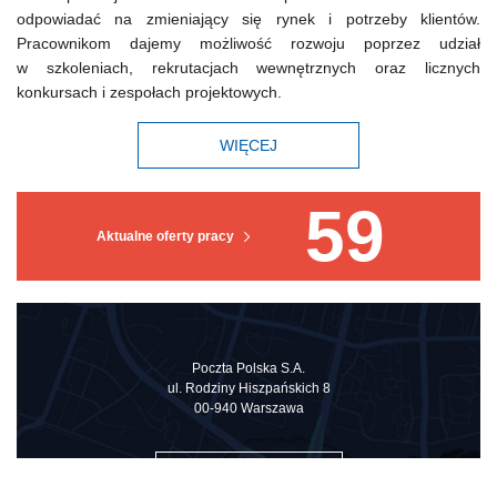
odpowiadać na zmieniający się rynek i potrzeby klientów.
Pracownikom dajemy możliwość rozwoju poprzez udział
w szkoleniach, rekrutacjach wewnętrznych oraz licznych
konkursach i zespołach projektowych.
WIĘCEJ
59
Aktualne oferty pracy
Poczta Polska S.A.
ul. Rodziny Hiszpańskich 8
00-940 Warszawa
ZOBACZ NA MAPIE