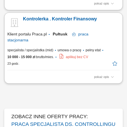
pokaż opis
Kontrola, analiza kosztów firmy oraz monitorowanie wyników sprzedaży.
Analiza odchyleń od założeń i wykonania budżetu sprzedażowego.
Kontrolerka . Kontroler Finansowy
Weryfikacja faktur kosztowych oraz dokumentów zakupowych.
Sporządzanie raportów i zestawień finansowych. Współpraca z
Zarządem oraz kierownikami...
Klient portalu Praca.pl
Pułtusk
praca
stacjonarna
specjalista / specjalistka (mid)
umowa o pracę
pełny etat
10 000 - 15 000 zł
brutto/mies.
aplikuj bez CV
23 godz.
pokaż opis
Kontrola, analiza kosztów firmy oraz monitorowanie wyników sprzedaży.
Analiza odchyleń od założeń i wykonania budżetu sprzedażowego.
Weryfikacja faktur kosztowych oraz dokumentów zakupowych.
Sporządzanie raportów i zestawień finansowych. Współpraca z
Zarządem oraz kierownikami...
ZOBACZ INNE OFERTY PRACY:
PRACA SPECJALISTA DS. CONTROLLINGU