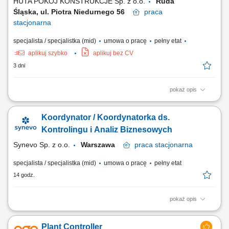
HUTA POKÓJ KONSTRUKCJE Sp. z o.o.
Ruda
Śląska, ul. Piotra Niedurnego 56
praca
stacjonarna
specjalista / specjalistka (mid)
umowa o pracę
pełny etat
aplikuj szybko
aplikuj bez CV
3 dni
pokaż opis
Osoba, która dołączy do naszego zespołu będzie odpowiedzialna za:
udział w pracach nad opracowywaniem planów, strategii, biznesplanów,
Koordynator / Koordynatorka ds.
studiów wykonalności, koncepcji rozwojowych, monitorowanie
funkcjonowania Spółki pod kątem stopnia realizacji celów
Kontrolingu i Analiz Biznesowych
strategicznych i operatywnych,...
Synevo Sp. z o.o.
Warszawa
praca
stacjonarna
specjalista / specjalistka (mid)
umowa o pracę
pełny etat
14 godz.
pokaż opis
Opis stanowiska: Budowanie środowiska raportowego pod kątem
potrzeb biznesowych; Nadzór nad kilkuosobowym zespołem; Aktywne
Plant Controller
poszukiwanie trendów, wzorców, rekomendowanie ich do biznesu