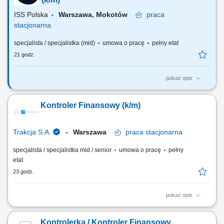
kosztów produkcji oraz identyfikowanie...
ISS Polska
Warszawa, Mokotów
praca
stacjonarna
specjalista / specjalistka (mid)
umowa o pracę
pełny etat
21 godz.
pokaż opis
Zakres obowiązków: Nadzór nad jakością, kompletnością i
poprawnością danych finansowych kontraktów oraz analiza odchyleń i
Kontroler Finansowy (k/m)
różnic. Kontrola przychodów i kosztów wraz z weryfikacją poprawności
rezerw kosztowych i przychodowych. Odpowiedzialność za prawidłowy
obieg dokumentów...
Trakcja S.A.
Warszawa
praca
stacjonarna
specjalista / specjalistka mid / senior
umowa o pracę
pełny
etat
23 godz.
pokaż opis
Opis stanowiska Kontrola prawidłowości rozliczeń kosztów; Analiza
budżetów kontraktów, w tym wyszukiwanie nieprawidłowości między
Kontrolerka / Kontroler Finansowy