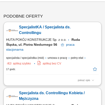
PODOBNE OFERTY
SpecjalistKA / Specjalista ds.
Controllingu
HUTA POKÓJ KONSTRUKCJE Sp. z o.o.
Ruda
Śląska, ul. Piotra Niedurnego 56
praca
stacjonarna
specjalista / specjalistka (mid)
umowa o pracę
pełny etat
aplikuj szybko
aplikuj bez CV
17 godz.
pokaż opis
Zadania: Opracowywanie strategii, prognoz finansowych i studiów
wykonalności; Śledzenie wskaźników biznesowych oraz ocena kondycji
Specjalista ds. Controllingu Kobieta /
finansowej firmy; Udział w miesięcznych zamknięciach finansowych i
analizie kontraktów; Przygotowywanie zestawień i raportów dla Zarządu
Mężczyzna
oraz interesariuszy;...