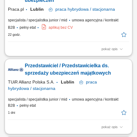
ubezpieczeń
zachowaniu wysokiej jakości...
Praca.pl
Lublin
praca
hybrydowa / stacjonarna
specjalista / specjalistka junior / mid
umowa agencyjna / kontrakt
B2B
pełny etat
aplikuj bez CV
22 godz.
pokaż opis
Zadania Tworzenie i pielęgnowanie trwałych więzi biznesowych.
Dokonywanie audytu potrzeb klientów oraz projektowanie dla nich
Przedstawiciel / Przedstawicielka ds.
dedykowanych rozwiązań polisowych. Organizowanie oraz
prowadzenie prezentacji i konsultacji w trybie online oraz stacjonarnie.
sprzedaży ubezpieczeń majątkowych
Samodzielne generowanie leadów i...
TUiR Allianz Polska S.A.
Lublin
praca
hybrydowa / stacjonarna
specjalista / specjalistka junior / mid
umowa agencyjna / kontrakt
B2B
pełny etat
1 dni
pokaż opis
Zakres obowiązków: Budowanie i rozwijanie relacji z klientami; Analiza