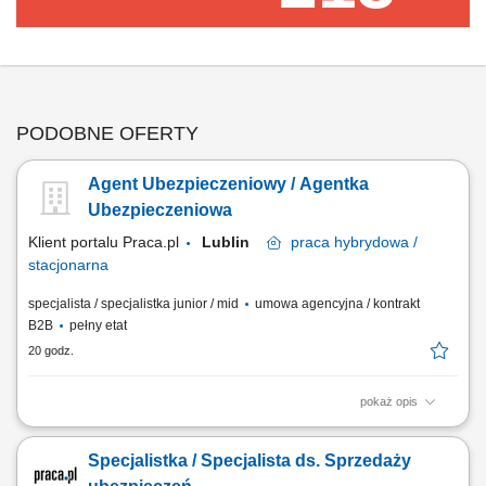
PODOBNE OFERTY
Agent Ubezpieczeniowy / Agentka
Ubezpieczeniowa
Klient portalu Praca.pl
Lublin
praca
hybrydowa /
stacjonarna
specjalista / specjalistka junior / mid
umowa agencyjna / kontrakt
B2B
pełny etat
20 godz.
pokaż opis
Budowanie i pozyskiwanie własnego portfela klientów oraz relacji
biznesowych; Analiza potrzeb klientów oraz dobór rozwiązań
Specjalistka / Specjalista ds. Sprzedaży
ubezpieczeniowych; Prowadzenie spotkań handlowych w formie online
i stacjonarnej; Realizacja indywidualnych celów sprzedażowych przy