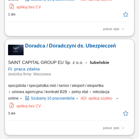
aplikuj bez CV
1 dni
pokaż opis
Opis stanowiska: Kompleksowa obsługa klientów w zakresie produktów
ubezpieczeniowych. Rozbudowa własnego portfela oraz aktywne
Doradca / Doradczyni ds. Ubezpieczeń
pozyskiwanie nowych klientów. Analiza potrzeb i przygotowywanie
indywidualnych rozwiązań ubezpieczeniowych. Budowanie pozycji
zaufanego doradcy na lokalnym rynku.
SAINT CAPITAL GROUP EU Sp. z o.o.
lubelskie
praca
zdalna
siedziba firmy: Warszawa
specjalista / specjalistka mid / senior / ekspert / ekspertka
umowa agencyjna / kontrakt B2B
pełny etat
rekrutacja
online
Szukamy 10 pracowników
aplikuj szybko
aplikuj bez CV
3 dni
pokaż opis
Opis stanowiska: Rozwijanie współpracy z obecnymi klientami oraz