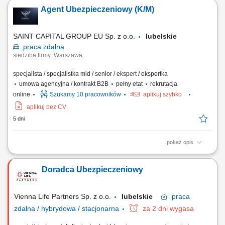
pozyskiwanie nowych odbiorców usług. Doradztwo w zakresie
Agent Ubezpieczeniowy (K/M)
ubezpieczeń na życie, majątkowych, komunikacyjnych i dla firm.
Budowanie długofalowych relacji oraz dopasowywanie rozwiązań do
potrzeb klientów. Rozwijanie własnego...
SAINT CAPITAL GROUP EU Sp. z o.o.
lubelskie
praca
zdalna
siedziba firmy: Warszawa
specjalista / specjalistka mid / senior / ekspert / ekspertka
umowa agencyjna / kontrakt B2B
pełny etat
rekrutacja
online
Szukamy 10 pracowników
aplikuj szybko
aplikuj bez CV
5 dni
pokaż opis
Opis stanowiska: Aktywna obsługa i cross-selling w ramach własnego
portfela klientów; Doradztwo w zakresie pełnej gamy ubezpieczeń
Doradca Ubezpieczeniowy
(życiowe, majątkowe, komunikacyjne, firmowe) Koncentracja na
budowaniu długofalowych relacji w obszarze ubezpieczeń na życie;
Pozyskiwanie nowych klientów i...
Vienna Life Partners Sp. z o.o.
lubelskie
praca
zdalna / hybrydowa / stacjonarna
za 2 dni wygasa