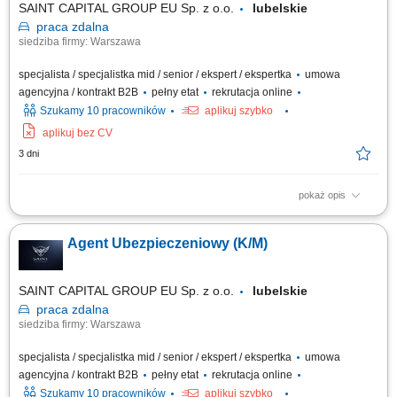
SAINT CAPITAL GROUP EU Sp. z o.o.
lubelskie
praca
zdalna
siedziba firmy: Warszawa
specjalista / specjalistka mid / senior / ekspert / ekspertka
umowa
agencyjna / kontrakt B2B
pełny etat
rekrutacja online
Szukamy 10 pracowników
aplikuj szybko
aplikuj bez CV
3 dni
pokaż opis
Opis stanowiska: Rozwijanie współpracy z obecnymi klientami oraz
pozyskiwanie nowych odbiorców usług. Doradztwo w zakresie
Agent Ubezpieczeniowy (K/M)
ubezpieczeń na życie, majątkowych, komunikacyjnych i dla firm.
Budowanie długofalowych relacji oraz dopasowywanie rozwiązań do
potrzeb klientów. Rozwijanie własnego...
SAINT CAPITAL GROUP EU Sp. z o.o.
lubelskie
praca
zdalna
siedziba firmy: Warszawa
specjalista / specjalistka mid / senior / ekspert / ekspertka
umowa
agencyjna / kontrakt B2B
pełny etat
rekrutacja online
Szukamy 10 pracowników
aplikuj szybko