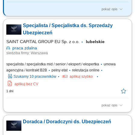
pokaż opis
Twój zakres obowiązków: budowanie własnego biznesu przy wsparciu
solidnej marki, pozyskiwanie Klientów, sprzedaż ubezpieczeń na życie,
Specjalista / Specjalistka ds. Sprzedaży
organizacja własnej aktywności i kalendarza spotkań.
Ubezpieczeń
SAINT CAPITAL GROUP EU Sp. z o.o.
lubelskie
praca
zdalna
siedziba firmy: Warszawa
specjalista / specjalistka mid / senior / ekspert / ekspertka
umowa
agencyjna / kontrakt B2B
pełny etat
rekrutacja online
Szukamy 10 pracowników
aplikuj szybko
aplikuj bez CV
1 dni
pokaż opis
Opis stanowiska: Kompleksowa obsługa klientów w zakresie produktów
ubezpieczeniowych. Rozbudowa własnego portfela oraz aktywne
Doradca / Doradczyni ds. Ubezpieczeń
pozyskiwanie nowych klientów. Analiza potrzeb i przygotowywanie
indywidualnych rozwiązań ubezpieczeniowych. Budowanie pozycji
zaufanego doradcy na lokalnym rynku.