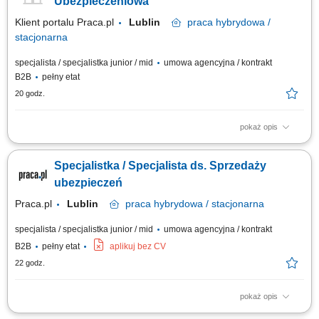
Ubezpieczeniowa
Klient portalu Praca.pl
Lublin
praca
hybrydowa /
stacjonarna
specjalista / specjalistka junior / mid
umowa agencyjna / kontrakt
B2B
pełny etat
20 godz.
pokaż opis
Budowanie i pozyskiwanie własnego portfela klientów oraz relacji
biznesowych; Analiza potrzeb klientów oraz dobór rozwiązań
Specjalistka / Specjalista ds. Sprzedaży
ubezpieczeniowych; Prowadzenie spotkań handlowych w formie online i
stacjonarnej; Realizacja indywidualnych celów sprzedażowych przy
ubezpieczeń
zachowaniu wysokiej jakości...
Praca.pl
Lublin
praca
hybrydowa / stacjonarna
specjalista / specjalistka junior / mid
umowa agencyjna / kontrakt
B2B
pełny etat
aplikuj bez CV
22 godz.
pokaż opis
Zadania Tworzenie i pielęgnowanie trwałych więzi biznesowych.