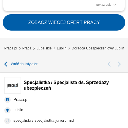
pokaż opis
Budowanie i pozyskiwanie własnego portfela klientów oraz relacji
biznesowych; Analiza potrzeb klientów oraz dobór rozwiązań
ubezpieczeniowych; Prowadzenie spotkań handlowych w formie online i
ZOBACZ WIĘCEJ OFERT PRACY
stacjonarnej; Realizacja indywidualnych celów sprzedażowych przy
zachowaniu wysokiej jakości...
Praca.pl
Praca
Lubelskie
Lublin
Doradca Ubezpieczeniowy Lublin
Wróć do listy ofert
Specjalistka / Specjalista ds. Sprzedaży
ubezpieczeń
Praca.pl
Lublin
specjalista / specjalistka junior / mid