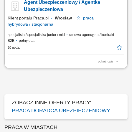
Agent Ubezpieczeniowy / Agentka
Przygotowywanie ofert i prowadzenie spotkań sprzedażowych. Analiza
potrzeb klienta i rekomendowanie dopasowanych rozwiązań.
Ubezpieczeniowa
Budowanie długofalowych relacji i opieka posprzedażowa....
Klient portalu Praca.pl
Wrocław
praca
hybrydowa / stacjonarna
specjalista / specjalistka junior / mid
umowa agencyjna / kontrakt
B2B
pełny etat
20 godz.
pokaż opis
Budowanie i pozyskiwanie własnego portfela klientów oraz relacji
biznesowych; Analiza potrzeb klientów oraz dobór rozwiązań
ubezpieczeniowych; Prowadzenie spotkań handlowych w formie online
i stacjonarnej; Realizacja indywidualnych celów sprzedażowych przy
zachowaniu wysokiej jakości...
ZOBACZ INNE OFERTY PRACY:
PRACA DORADCA UBEZPIECZENIOWY
PRACA W MIASTACH