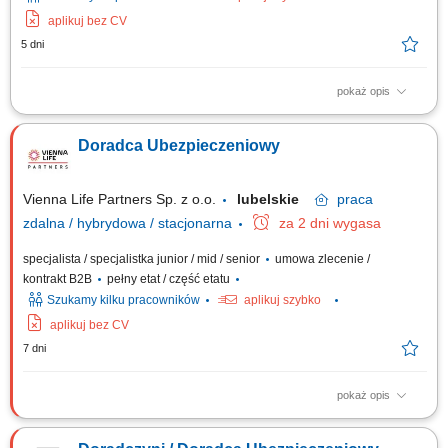
aplikuj bez CV
5 dni
pokaż opis
Opis stanowiska: Aktywna obsługa i cross-selling w ramach własnego
portfela klientów; Doradztwo w zakresie pełnej gamy ubezpieczeń
Doradca Ubezpieczeniowy
(życiowe, majątkowe, komunikacyjne, firmowe) Koncentracja na
budowaniu długofalowych relacji w obszarze ubezpieczeń na życie;
Pozyskiwanie nowych klientów i...
Vienna Life Partners Sp. z o.o.
lubelskie
praca
zdalna / hybrydowa / stacjonarna
za 2 dni wygasa
specjalista / specjalistka junior / mid / senior
umowa zlecenie /
kontrakt B2B
pełny etat / część etatu
Szukamy kilku pracowników
aplikuj szybko
aplikuj bez CV
7 dni
pokaż opis
Twój zakres obowiązków: Będziesz aktywnie poszukiwać nowych
klientów i oferować im produkty ubezpieczeniowe (ubezpieczenia na