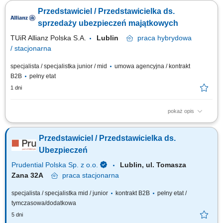
Dokonywanie audytu potrzeb klientów oraz projektowanie dla nich
Przedstawiciel / Przedstawicielka ds.
dedykowanych rozwiązań polisowych. Organizowanie oraz prowadzenie
prezentacji i konsultacji w trybie online oraz stacjonarnie. Samodzielne
sprzedaży ubezpieczeń majątkowych
generowanie leadów i...
TUiR Allianz Polska S.A.
Lublin
praca
hybrydowa
/ stacjonarna
specjalista / specjalistka junior / mid
umowa agencyjna / kontrakt
B2B
pełny etat
1 dni
pokaż opis
Zakres obowiązków: Budowanie i rozwijanie relacji z klientami; Analiza
potrzeb klientów i dobór odpowiednich rozwiązań ubezpieczeniowych;
Przedstawiciel / Przedstawicielka ds.
Prowadzenie spotkań online i stacjonarnych; Rozwijanie własnego
portfela klientów; Aktywne pozyskiwanie nowych kontaktów biznesowych;
Ubezpieczeń
Realizacja...
Prudential Polska Sp. z o.o.
Lublin, ul. Tomasza
Zana 32A
praca
stacjonarna
specjalista / specjalistka mid / junior
kontrakt B2B
pełny etat /
tymczasowa/dodatkowa
5 dni