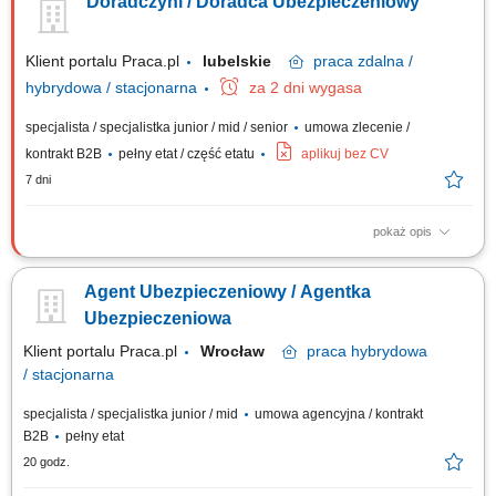
Doradczyni / Doradca Ubezpieczeniowy
życie, majątkowe, grupowe). Będziesz przygotowywać oferty
ubezpieczeniowe i prowadzić spotkania z klientami. Twoim zadaniem
będzie doradzanie klientom jak...
Klient portalu Praca.pl
lubelskie
praca
zdalna /
hybrydowa / stacjonarna
za 2 dni wygasa
specjalista / specjalistka junior / mid / senior
umowa zlecenie /
kontrakt B2B
pełny etat / część etatu
aplikuj bez CV
7 dni
pokaż opis
Aktywne pozyskiwanie klientów i sprzedaż produktów
ubezpieczeniowych (na życie, majątkowych, grupowych).
Agent Ubezpieczeniowy / Agentka
Przygotowywanie ofert i prowadzenie spotkań sprzedażowych. Analiza
potrzeb klienta i rekomendowanie dopasowanych rozwiązań. Budowanie
Ubezpieczeniowa
długofalowych relacji i opieka posprzedażowa....
Klient portalu Praca.pl
Wrocław
praca
hybrydowa
/ stacjonarna
specjalista / specjalistka junior / mid
umowa agencyjna / kontrakt
B2B
pełny etat
20 godz.