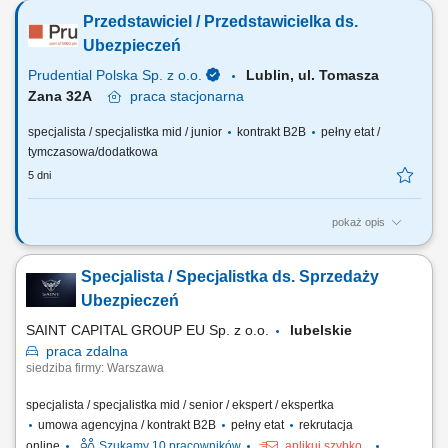
potrzeb klientów i dobór odpowiednich rozwiązań ubezpieczeniowych;
Przedstawiciel / Przedstawicielka ds.
Prowadzenie spotkań online i stacjonarnych; Rozwijanie własnego
portfela klientów; Aktywne pozyskiwanie nowych kontaktów
Ubezpieczeń
biznesowych; Realizacja...
Prudential Polska Sp. z o.o.
Lublin, ul. Tomasza
Zana 32A
praca
stacjonarna
specjalista / specjalistka mid / junior
kontrakt B2B
pełny etat /
tymczasowa/dodatkowa
5 dni
pokaż opis
Twój zakres obowiązków: budowanie własnego biznesu przy wsparciu
solidnej marki, pozyskiwanie Klientów, sprzedaż ubezpieczeń na życie,
Specjalista / Specjalistka ds. Sprzedaży
organizacja własnej aktywności i kalendarza spotkań.
Ubezpieczeń
SAINT CAPITAL GROUP EU Sp. z o.o.
lubelskie
praca
zdalna
siedziba firmy: Warszawa
specjalista / specjalistka mid / senior / ekspert / ekspertka
umowa agencyjna / kontrakt B2B
pełny etat
rekrutacja
online
Szukamy 10 pracowników
aplikuj szybko