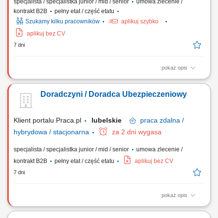
specjalista / specjalistka junior / mid / senior
umowa zlecenie /
kontrakt B2B
pełny etat / część etatu
Szukamy kilku pracowników
aplikuj szybko
aplikuj bez CV
7 dni
pokaż opis
Twój zakres obowiązków: Będziesz aktywnie poszukiwać nowych
klientów i oferować im produkty ubezpieczeniowe (ubezpieczenia na
Doradczyni / Doradca Ubezpieczeniowy
życie, majątkowe, grupowe). Będziesz przygotowywać oferty
ubezpieczeniowe i prowadzić spotkania z klientami. Twoim zadaniem
będzie doradzanie klientom jak...
Klient portalu Praca.pl
lubelskie
praca
zdalna /
hybrydowa / stacjonarna
za 2 dni wygasa
specjalista / specjalistka junior / mid / senior
umowa zlecenie /
kontrakt B2B
pełny etat / część etatu
aplikuj bez CV
7 dni
pokaż opis
Aktywne pozyskiwanie klientów i sprzedaż produktów
ubezpieczeniowych (na życie, majątkowych, grupowych).