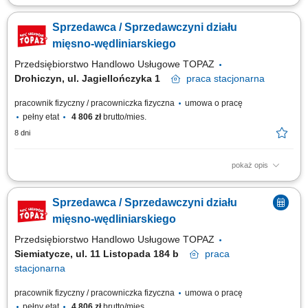
obsługa klientów w obszarze produktów mięsno-wędliniarskich; dbanie o
prawidłową ekspozycję towaru oraz jego świeżość; monitorowanie
Sprzedawca / Sprzedawczyni działu
terminów przydatności produktów; aktywne wsparcie sprzedaży i
doradztwo dla klientów; utrzymywanie czystości oraz standardów
mięsno-wędliniarskiego
higienicznych na stanowisku;
Przedsiębiorstwo Handlowo Usługowe TOPAZ
Drohiczyn, ul. Jagiellończyka 1
praca
stacjonarna
pracownik fizyczny / pracowniczka fizyczna
umowa o pracę
pełny etat
4 806 zł
brutto/mies.
8 dni
pokaż opis
Opis stanowiska: obsługa Klientów zgodnie z obowiązującymi
standardami jakości, dbanie o estetyczną ekspozycję produktów, w tym
Sprzedawca / Sprzedawczyni działu
mięsa, wędlin i serów, aktywna sprzedaż i doradztwo produktowe,
monitorowanie terminów przydatności produktów, utrzymanie porządku i
mięsno-wędliniarskiego
higieny stanowiska pracy.
Przedsiębiorstwo Handlowo Usługowe TOPAZ
Siemiatycze, ul. 11 Listopada 184 b
praca
stacjonarna
pracownik fizyczny / pracowniczka fizyczna
umowa o pracę
pełny etat
4 806 zł
brutto/mies.