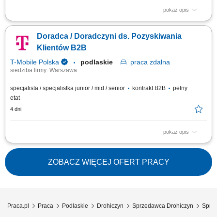
pokaż opis
Opis stanowiska: obsługa Klientów zgodnie z obowiązującymi
standardami jakości, dbanie o estetyczną ekspozycję produktów, w tym
Doradca / Doradczyni ds. Pozyskiwania
mięsa, wędlin i serów, aktywna sprzedaż i doradztwo produktowe,
monitorowanie terminów przydatności produktów, utrzymanie porządku i
Klientów B2B
higieny stanowiska pracy.
T-Mobile Polska
podlaskie
praca
zdalna
siedziba firmy: Warszawa
specjalista / specjalistka junior / mid / senior
kontrakt B2B
pełny
etat
4 dni
pokaż opis
Zadania, które na Ciebie czekają: Aktywne pozyskiwanie nowych klientów
biznesowych; Docieranie do właścicieli firm i decydentów
odpowiedzialnych za decyzje zakupowe; Prowadzenie rozmów
ZOBACZ WIĘCEJ OFERT PRACY
handlowych, spotkań oraz negocjacji z klientami; Identyfikacja potrzeb
biznesowych klienta i przygotowanie...
Praca.pl
Praca
Podlaskie
Drohiczyn
Sprzedawca Drohiczyn
Sprze