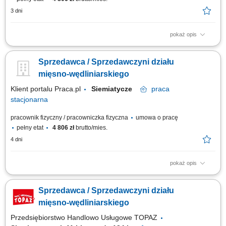
3 dni
pokaż opis
Twoje główne zadania: zapewnienie profesjonalnej obsługi Klientów
zgodnie ze standardami sieci Topaz dbałość o właściwą ekspozycję
Sprzedawca / Sprzedawczyni działu
towarów na dziale świeżym - mięso, wędliny, sery itp. monitorowanie
terminów przydatności do spożycia aktywna sprzedaż produktów dbałość
mięsno-wędliniarskiego
o...
Klient portalu Praca.pl
Siemiatycze
praca
stacjonarna
pracownik fizyczny / pracowniczka fizyczna
umowa o pracę
pełny etat
4 806 zł
brutto/mies.
4 dni
pokaż opis
Profesjonalna obsługa klientów na dziale mięso, wędliny i sery, Dbanie o
prawidłową ekspozycję towaru oraz kontrolę dat przydatności do
Sprzedawca / Sprzedawczyni działu
spożycia, Aktywna sprzedaż i doradzanie klientom przy wyborze
produktów, Utrzymywanie czystości oraz przestrzeganie standardów
mięsno-wędliniarskiego
higieny na stanowisku pracy.
Przedsiębiorstwo Handlowo Usługowe TOPAZ