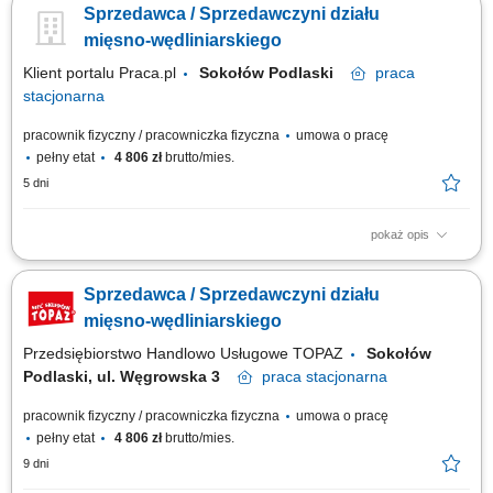
Sprzedawca / Sprzedawczyni działu
towarów na dziale świeżym - mięso, wędliny, sery itp. oraz monitorowanie
terminów przydatności do spożycia, aktywna sprzedaż produktów,
mięsno-wędliniarskiego
dbałość...
Klient portalu Praca.pl
Sokołów Podlaski
praca
stacjonarna
pracownik fizyczny / pracowniczka fizyczna
umowa o pracę
pełny etat
4 806 zł
brutto/mies.
5 dni
pokaż opis
obsługa klientów w obszarze produktów mięsno-wędliniarskich; dbanie o
prawidłową ekspozycję towaru oraz jego świeżość; monitorowanie
Sprzedawca / Sprzedawczyni działu
terminów przydatności produktów; aktywne wsparcie sprzedaży i
doradztwo dla klientów; utrzymywanie czystości oraz standardów
mięsno-wędliniarskiego
higienicznych na stanowisku;
Przedsiębiorstwo Handlowo Usługowe TOPAZ
Sokołów
Podlaski, ul. Węgrowska 3
praca
stacjonarna
pracownik fizyczny / pracowniczka fizyczna
umowa o pracę
pełny etat
4 806 zł
brutto/mies.
9 dni