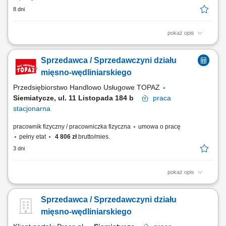
8 dni
pokaż opis
Opis stanowiska: obsługa Klientów zgodnie z obowiązującymi
standardami jakości, dbanie o estetyczną ekspozycję produktów, w tym
Sprzedawca / Sprzedawczyni działu
mięsa, wędlin i serów, aktywna sprzedaż i doradztwo produktowe,
monitorowanie terminów przydatności produktów, utrzymanie porządku i
mięsno-wędliniarskiego
higieny stanowiska pracy.
Przedsiębiorstwo Handlowo Usługowe TOPAZ
Siemiatycze, ul. 11 Listopada 184 b
praca
stacjonarna
pracownik fizyczny / pracowniczka fizyczna
umowa o pracę
pełny etat
4 806 zł
brutto/mies.
3 dni
pokaż opis
Twoje główne zadania: zapewnienie profesjonalnej obsługi Klientów
zgodnie ze standardami sieci Topaz dbałość o właściwą ekspozycję
Sprzedawca / Sprzedawczyni działu
towarów na dziale świeżym - mięso, wędliny, sery itp. monitorowanie
terminów przydatności do spożycia aktywna sprzedaż produktów
mięsno-wędliniarskiego
dbałość o...