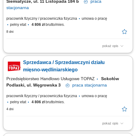
Siemiatycze, ul. 11 Listopada 184 b
praca
stacjonarna
pracownik fizyczny / pracowniczka fizyczna
umowa o pracę
pełny etat
4 806 zł
brutto/mies.
8 dni
pokaż opis
Opis stanowiska: obsługa Klientów zgodnie z obowiązującymi
standardami jakości, dbanie o estetyczną ekspozycję produktów, w tym
Sprzedawca / Sprzedawczyni działu
mięsa, wędlin i serów, aktywna sprzedaż i doradztwo produktowe,
monitorowanie terminów przydatności produktów, utrzymanie porządku i
mięsno-wędliniarskiego
higieny stanowiska pracy.
Przedsiębiorstwo Handlowo Usługowe TOPAZ
Sokołów
Podlaski, ul. Węgrowska 3
praca
stacjonarna
pracownik fizyczny / pracowniczka fizyczna
umowa o pracę
pełny etat
4 806 zł
brutto/mies.
4 dni
pokaż opis
Twoje główne zadania: zapewnienie profesjonalnej obsługi Klientów
zgodnie ze standardami sieci Topaz, dbałość o właściwą ekspozycję