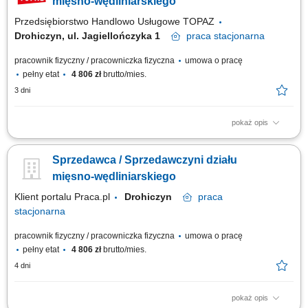
mięsno-wędliniarskiego
Przedsiębiorstwo Handlowo Usługowe TOPAZ
Drohiczyn, ul. Jagiellończyka 1
praca
stacjonarna
pracownik fizyczny / pracowniczka fizyczna
umowa o pracę
pełny etat
4 806 zł
brutto/mies.
3 dni
pokaż opis
Twoje główne zadania: zapewnienie profesjonalnej obsługi Klientów
zgodnie ze standardami sieci Topaz dbałość o właściwą ekspozycję
Sprzedawca / Sprzedawczyni działu
towarów na dziale świeżym - mięso, wędliny, sery itp. monitorowanie
terminów przydatności do spożycia aktywna sprzedaż produktów dbałość
mięsno-wędliniarskiego
o...
Klient portalu Praca.pl
Drohiczyn
praca
stacjonarna
pracownik fizyczny / pracowniczka fizyczna
umowa o pracę
pełny etat
4 806 zł
brutto/mies.
4 dni
pokaż opis