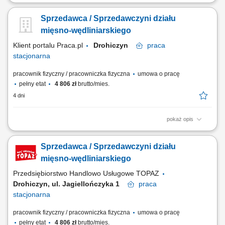
Twoje główne zadania: zapewnienie profesjonalnej obsługi Klientów
zgodnie ze standardami sieci Topaz dbałość o właściwą ekspozycję
Sprzedawca / Sprzedawczyni działu
towarów na dziale świeżym - mięso, wędliny, sery itp. monitorowanie
terminów przydatności do spożycia aktywna sprzedaż produktów
mięsno-wędliniarskiego
dbałość o...
Klient portalu Praca.pl
Drohiczyn
praca
stacjonarna
pracownik fizyczny / pracowniczka fizyczna
umowa o pracę
pełny etat
4 806 zł
brutto/mies.
4 dni
pokaż opis
obsługa klientów w obszarze produktów mięsno-wędliniarskich; dbanie
o prawidłową ekspozycję towaru oraz jego świeżość; monitorowanie
Sprzedawca / Sprzedawczyni działu
terminów przydatności produktów; aktywne wsparcie sprzedaży i
doradztwo dla klientów; utrzymywanie czystości oraz standardów
mięsno-wędliniarskiego
higienicznych na stanowisku;
Przedsiębiorstwo Handlowo Usługowe TOPAZ
Drohiczyn, ul. Jagiellończyka 1
praca
stacjonarna
pracownik fizyczny / pracowniczka fizyczna
umowa o pracę
pełny etat
4 806 zł
brutto/mies.