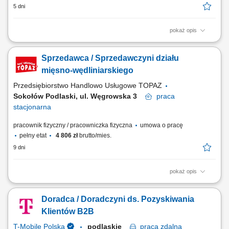
5 dni
pokaż opis
obsługa klientów w obszarze produktów mięsno-wędliniarskich; dbanie
o prawidłową ekspozycję towaru oraz jego świeżość; monitorowanie
Sprzedawca / Sprzedawczyni działu
terminów przydatności produktów; aktywne wsparcie sprzedaży i
doradztwo dla klientów; utrzymywanie czystości oraz standardów
mięsno-wędliniarskiego
higienicznych na stanowisku;
Przedsiębiorstwo Handlowo Usługowe TOPAZ
Sokołów Podlaski, ul. Węgrowska 3
praca
stacjonarna
pracownik fizyczny / pracowniczka fizyczna
umowa o pracę
pełny etat
4 806 zł
brutto/mies.
9 dni
pokaż opis
Opis stanowiska: obsługa Klientów zgodnie z obowiązującymi
standardami jakości, dbanie o estetyczną ekspozycję produktów, w tym
Doradca / Doradczyni ds. Pozyskiwania
mięsa, wędlin i serów, aktywna sprzedaż i doradztwo produktowe,
monitorowanie terminów przydatności produktów, utrzymanie porządku i
Klientów B2B
higieny stanowiska pracy.
T-Mobile Polska
podlaskie
praca
zdalna