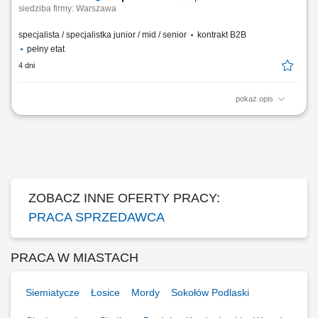
siedziba firmy: Warszawa
specjalista / specjalistka junior / mid / senior
kontrakt B2B
pełny etat
4 dni
pokaż opis
Zadania, które na Ciebie czekają: Aktywne pozyskiwanie nowych
klientów biznesowych; Docieranie do właścicieli firm i decydentów
odpowiedzialnych za decyzje zakupowe; Prowadzenie rozmów
handlowych, spotkań oraz negocjacji z klientami; Identyfikacja potrzeb
biznesowych klienta i przygotowanie...
ZOBACZ INNE OFERTY PRACY:
PRACA SPRZEDAWCA
PRACA W MIASTACH
Siemiatycze
Łosice
Mordy
Sokołów Podlaski