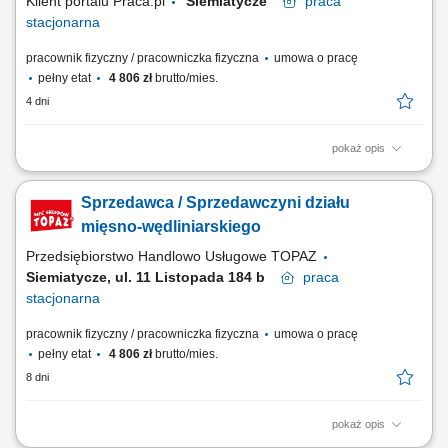
Klient portalu Praca.pl
Siemiatycze
praca
stacjonarna
pracownik fizyczny / pracowniczka fizyczna
umowa o pracę
pełny etat
4 806 zł
brutto/mies.
4 dni
pokaż opis
Profesjonalna obsługa klientów na dziale mięso, wędliny i sery, Dbanie
o prawidłową ekspozycję towaru oraz kontrolę dat przydatności do
Sprzedawca / Sprzedawczyni działu
spożycia, Aktywna sprzedaż i doradzanie klientom przy wyborze
produktów, Utrzymywanie czystości oraz przestrzeganie standardów
mięsno-wędliniarskiego
higieny na stanowisku pracy.
Przedsiębiorstwo Handlowo Usługowe TOPAZ
Siemiatycze, ul. 11 Listopada 184 b
praca
stacjonarna
pracownik fizyczny / pracowniczka fizyczna
umowa o pracę
pełny etat
4 806 zł
brutto/mies.
8 dni
pokaż opis
Opis stanowiska: obsługa Klientów zgodnie z obowiązującymi