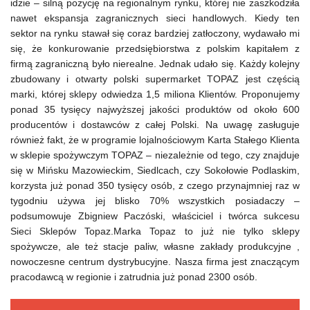
idzie – silną pozycję na regionalnym rynku, której nie zaszkodziła
nawet ekspansja zagranicznych sieci handlowych. Kiedy ten
sektor na rynku stawał się coraz bardziej zatłoczony, wydawało mi
się, że konkurowanie przedsiębiorstwa z polskim kapitałem z
firmą zagraniczną było nierealne. Jednak udało się. Każdy kolejny
zbudowany i otwarty polski supermarket TOPAZ jest częścią
marki, której sklepy odwiedza 1,5 miliona Klientów. Proponujemy
ponad 35 tysięcy najwyższej jakości produktów od około 600
producentów i dostawców z całej Polski. Na uwagę zasługuje
również fakt, że w programie lojalnościowym Karta Stałego Klienta
w sklepie spożywczym TOPAZ – niezależnie od tego, czy znajduje
się w Mińsku Mazowieckim, Siedlcach, czy Sokołowie Podlaskim,
korzysta już ponad 350 tysięcy osób, z czego przynajmniej raz w
tygodniu używa jej blisko 70% wszystkich posiadaczy –
podsumowuje Zbigniew Paczóski, właściciel i twórca sukcesu
Sieci Sklepów Topaz.
Marka Topaz
to już nie tylko sklepy
spożywcze, ale też stacje paliw, własne zakłady produkcyjne ,
nowoczesne centrum dystrybucyjne. Nasza firma jest znaczącym
pracodawcą w regionie i zatrudnia już ponad 2300 osób.