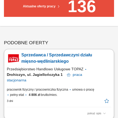
136
Aktualne oferty pracy
PODOBNE OFERTY
Sprzedawca / Sprzedawczyni działu
mięsno-wędliniarskiego
Przedsiębiorstwo Handlowo Usługowe TOPAZ
Drohiczyn, ul. Jagiellończyka 1
praca
stacjonarna
pracownik fizyczny / pracowniczka fizyczna
umowa o pracę
pełny etat
4 806 zł
brutto/mies.
3 dni
pokaż opis