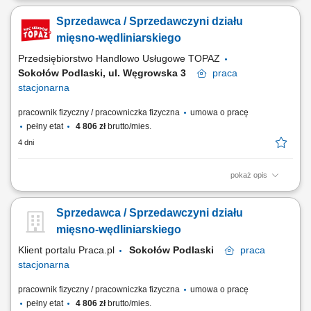
standardami jakości, dbanie o estetyczną ekspozycję produktów, w tym
Sprzedawca / Sprzedawczyni działu
mięsa, wędlin i serów, aktywna sprzedaż i doradztwo produktowe,
monitorowanie terminów przydatności produktów, utrzymanie porządku i
mięsno-wędliniarskiego
higieny stanowiska pracy.
Przedsiębiorstwo Handlowo Usługowe TOPAZ
Sokołów Podlaski, ul. Węgrowska 3
praca
stacjonarna
pracownik fizyczny / pracowniczka fizyczna
umowa o pracę
pełny etat
4 806 zł
brutto/mies.
4 dni
pokaż opis
Twoje główne zadania: zapewnienie profesjonalnej obsługi Klientów
zgodnie ze standardami sieci Topaz, dbałość o właściwą ekspozycję
Sprzedawca / Sprzedawczyni działu
towarów na dziale świeżym - mięso, wędliny, sery itp. oraz
monitorowanie terminów przydatności do spożycia, aktywna sprzedaż
mięsno-wędliniarskiego
produktów, dbałość...
Klient portalu Praca.pl
Sokołów Podlaski
praca
stacjonarna
pracownik fizyczny / pracowniczka fizyczna
umowa o pracę
pełny etat
4 806 zł
brutto/mies.