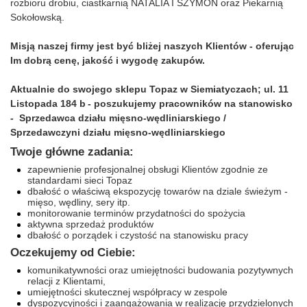
rozbioru drobiu, ciastkarnią NATALIA I SZYMON oraz Piekarnią
Sokołowską.
Misją naszej firmy jest być bliżej naszych Klientów - oferując
Im dobrą cenę, jakość i wygodę zakupów.
Aktualnie do swojego sklepu Topaz w Siemiatyczach; ul. 11
Listopada 184 b
- poszukujemy pracowników na stanowisko
-
Sprzedawca działu mięsno-wędliniarskiego /
Sprzedawczyni działu mięsno-wędliniarskiego
Twoje główne zadania:
zapewnienie profesjonalnej obsługi Klientów zgodnie ze
standardami sieci Topaz
dbałość o właściwą ekspozycję towarów na dziale świeżym -
mięso, wędliny, sery itp.
monitorowanie terminów przydatności do spożycia
aktywna sprzedaż produktów
dbałość o porządek i czystość na stanowisku pracy
Oczekujemy od Ciebie:
komunikatywności oraz umiejętności budowania pozytywnych
relacji z Klientami,
umiejętności skutecznej współpracy w zespole
dyspozycyjności i zaangażowania w realizację przydzielonych