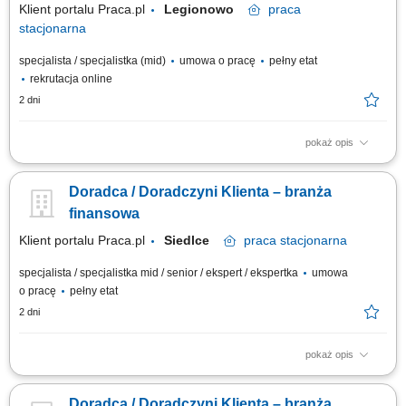
Klient portalu Praca.pl
Legionowo
praca
stacjonarna
specjalista / specjalistka (mid)
umowa o pracę
pełny etat
rekrutacja online
2 dni
pokaż opis
obsługa klientów; utrzymywanie dobrych relacji z klientami; realizacja
celów sprzedażowych; dbałość o wysoką jakość obsługi klientów oraz
Doradca / Doradczyni Klienta – branża
firm;
finansowa
Klient portalu Praca.pl
Siedlce
praca
stacjonarna
specjalista / specjalistka mid / senior / ekspert / ekspertka
umowa
o pracę
pełny etat
2 dni
pokaż opis
Aktywne pozyskiwanie klientów i budowanie z nimi długofalowych relacji.
Diagnozowanie potrzeb klientów i dopasowywanie odpowiednich
Doradca / Doradczyni Klienta – branża