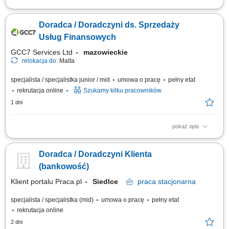
Samodzielne docieranie do sektora przedsiębiorstw i doradztwo w
zakresie optymalizacji finansów (kredyty, leasing, faktoring). Rozwój
Doradca / Doradczyni ds. Sprzedaży
kompetencji doradczych zmierzający do samodzielnego zarządzania
pełnym portfolio usług bankowych. Prowadzenie rozmów handlowych
Usług Finansowych
przez telefon z wykorzystaniem...
GCC7 Services Ltd
mazowieckie
relokacja do:
Malta
specjalista / specjalistka junior / mid
umowa o pracę
pełny etat
rekrutacja online
Szukamy kilku pracowników
1 dni
pokaż opis
Zakres obowiązków: Prowadzenie telefonicznych rozmów z klientami
zainteresowanymi ofertą. Sprzedaż usług związanych z finansami, w tym
Doradca / Doradczyni Klienta
szkoleń z zakresu edukacji finansowej. Budowanie relacji z klientami oraz
pozyskiwanie nowych kontaktów dla partnerów biznesowych. Realizacja
(bankowość)
celów...
Klient portalu Praca.pl
Siedlce
praca
stacjonarna
specjalista / specjalistka (mid)
umowa o pracę
pełny etat
rekrutacja online
2 dni