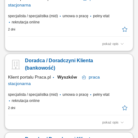
stacjonarna
specjalista / specjalistka (mid)
umowa o pracę
pełny etat
rekrutacja online
2 dni
pokaż opis
obsługa klientów; utrzymywanie dobrych relacji z klientami; realizacja
celów sprzedażowych; dbałość o wysoką jakość obsługi klientów oraz
Doradca / Doradczyni Klienta
firm;
(bankowość)
Klient portalu Praca.pl
Wyszków
praca
stacjonarna
specjalista / specjalistka (mid)
umowa o pracę
pełny etat
rekrutacja online
2 dni
pokaż opis
obsługa klientów; utrzymywanie dobrych relacji z klientami; realizacja
celów sprzedażowych; dbałość o wysoką jakość obsługi klientów oraz