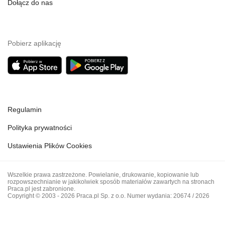
Dołącz do nas
Pobierz aplikację
Regulamin
Polityka prywatności
Ustawienia Plików Cookies
Wszelkie prawa zastrzeżone. Powielanie, drukowanie, kopiowanie lub
rozpowszechnianie w jakikolwiek sposób materiałów zawartych na stronach
Praca.pl jest zabronione.
Copyright © 2003 - 2026 Praca.pl Sp. z o.o. Numer wydania: 20674 / 2026