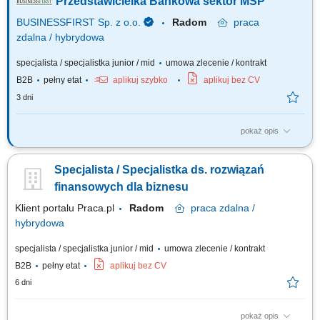
Przedstawicielka Bankowa sektor MŚP
BUSINESSFIRST Sp. z o.o.
Radom
praca
zdalna / hybrydowa
specjalista / specjalistka junior / mid
umowa zlecenie / kontrakt
B2B
pełny etat
aplikuj szybko
aplikuj bez CV
3 dni
pokaż opis
Opis stanowiska Pozyskiwanie klientów biznesowych oraz sprzedaż
produktów finansowych B2B, takich jak leasing, kredyty firmowe, rachunki
Specjalista / Specjalistka ds. rozwiązań
bankowe, faktoring i inne rozwiązania finansowe. Rozwój w kierunku
multidoradcy poprzez poszerzanie oferty produktowej dla klientów
finansowych dla biznesu
biznesowych. Aktywny...
Klient portalu Praca.pl
Radom
praca
zdalna /
hybrydowa
specjalista / specjalistka junior / mid
umowa zlecenie / kontrakt
B2B
pełny etat
aplikuj bez CV
6 dni
pokaż opis