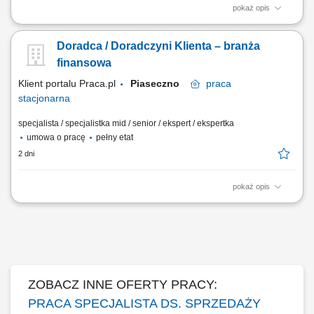
pokaż opis
Aktywne pozyskiwanie klientów i budowanie z nimi długofalowych
relacji. Diagnozowanie potrzeb klientów i dopasowywanie
Doradca / Doradczyni Klienta – branża
odpowiednich rozwiązań finansowych. Sprzedaż produktów
bankowych, w tym funduszy inwestycyjnych. Operacyjna obsługa
finansowa
klientów indywidualnych i firm z sektora MŚP....
Klient portalu Praca.pl
Piaseczno
praca
stacjonarna
specjalista / specjalistka mid / senior / ekspert / ekspertka
umowa o pracę
pełny etat
2 dni
pokaż opis
Aktywne pozyskiwanie klientów i budowanie z nimi długofalowych
relacji. Diagnozowanie potrzeb klientów i dopasowywanie
odpowiednich rozwiązań finansowych. Sprzedaż produktów
bankowych, w tym funduszy inwestycyjnych. Operacyjna obsługa
klientów indywidualnych i firm z sektora MŚP....
ZOBACZ INNE OFERTY PRACY:
PRACA SPECJALISTA DS. SPRZEDAŻY