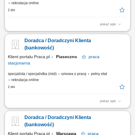
rekrutacja online
2 dni
pokaż opis
obsługa klientów; utrzymywanie dobrych relacji z klientami; realizacja
celów sprzedażowych; dbałość o wysoką jakość obsługi klientów oraz
Doradca / Doradczyni Klienta
firm;
(bankowość)
Klient portalu Praca.pl
Piaseczno
praca
stacjonarna
specjalista / specjalistka (mid)
umowa o pracę
pełny etat
rekrutacja online
2 dni
pokaż opis
obsługa klientów; utrzymywanie dobrych relacji z klientami; realizacja
celów sprzedażowych; dbałość o wysoką jakość obsługi klientów oraz
Doradca / Doradczyni Klienta
firm;
(bankowość)
Klient portalu Praca.pl
Warszawa
praca