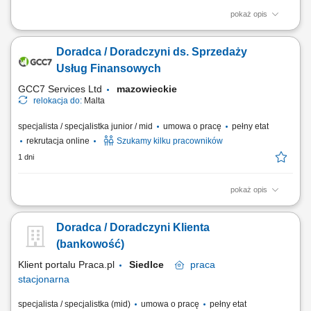
pokaż opis
Samodzielne docieranie do sektora przedsiębiorstw i doradztwo w
zakresie optymalizacji finansów (kredyty, leasing, faktoring). Rozwój
Doradca / Doradczyni ds. Sprzedaży
kompetencji doradczych zmierzający do samodzielnego zarządzania
pełnym portfolio usług bankowych. Prowadzenie rozmów handlowych
Usług Finansowych
przez telefon z wykorzystaniem...
GCC7 Services Ltd
mazowieckie
relokacja do:
Malta
specjalista / specjalistka junior / mid
umowa o pracę
pełny etat
rekrutacja online
Szukamy kilku pracowników
1 dni
pokaż opis
Zakres obowiązków: Prowadzenie telefonicznych rozmów z klientami
zainteresowanymi ofertą. Sprzedaż usług związanych z finansami, w
Doradca / Doradczyni Klienta
tym szkoleń z zakresu edukacji finansowej. Budowanie relacji z
klientami oraz pozyskiwanie nowych kontaktów dla partnerów
(bankowość)
biznesowych. Realizacja celów...
Klient portalu Praca.pl
Siedlce
praca
stacjonarna
specjalista / specjalistka (mid)
umowa o pracę
pełny etat