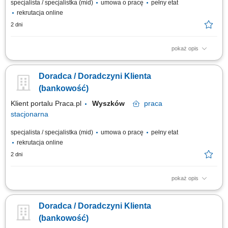
specjalista / specjalistka (mid)
umowa o pracę
pełny etat
rekrutacja online
2 dni
pokaż opis
obsługa klientów; utrzymywanie dobrych relacji z klientami; realizacja
celów sprzedażowych; dbałość o wysoką jakość obsługi klientów oraz
Doradca / Doradczyni Klienta
firm;
(bankowość)
Klient portalu Praca.pl
Wyszków
praca
stacjonarna
specjalista / specjalistka (mid)
umowa o pracę
pełny etat
rekrutacja online
2 dni
pokaż opis
obsługa klientów; utrzymywanie dobrych relacji z klientami; realizacja
celów sprzedażowych; dbałość o wysoką jakość obsługi klientów oraz
Doradca / Doradczyni Klienta
firm;
(bankowość)