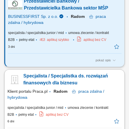
Przedstawiciel Bankowy /
Przedstawicielka Bankowa sektor MŚP
BUSINESSFIRST Sp. z o.o.
Radom
praca
zdalna / hybrydowa
specjalista / specjalistka junior / mid
umowa zlecenie / kontrakt
B2B
pełny etat
aplikuj szybko
aplikuj bez CV
3 dni
pokaż opis
Opis stanowiska Pozyskiwanie klientów biznesowych oraz sprzedaż
produktów finansowych B2B, takich jak leasing, kredyty firmowe,
Specjalista / Specjalistka ds. rozwiązań
rachunki bankowe, faktoring i inne rozwiązania finansowe. Rozwój w
kierunku multidoradcy poprzez poszerzanie oferty produktowej dla
finansowych dla biznesu
klientów biznesowych. Aktywny...
Klient portalu Praca.pl
Radom
praca
zdalna /
hybrydowa
specjalista / specjalistka junior / mid
umowa zlecenie / kontrakt
B2B
pełny etat
aplikuj bez CV
6 dni