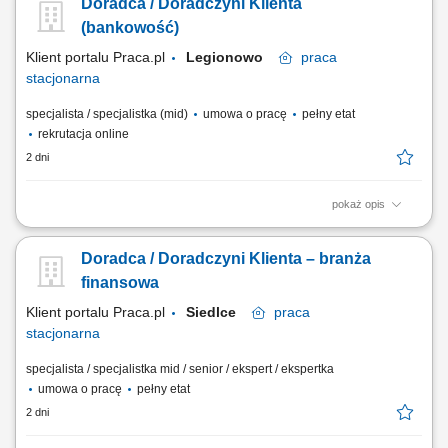
Doradca / Doradczyni Klienta
firm;
(bankowość)
Klient portalu Praca.pl
Legionowo
praca
stacjonarna
specjalista / specjalistka (mid)
umowa o pracę
pełny etat
rekrutacja online
2 dni
pokaż opis
obsługa klientów; utrzymywanie dobrych relacji z klientami; realizacja
celów sprzedażowych; dbałość o wysoką jakość obsługi klientów oraz
Doradca / Doradczyni Klienta – branża
firm;
finansowa
Klient portalu Praca.pl
Siedlce
praca
stacjonarna
specjalista / specjalistka mid / senior / ekspert / ekspertka
umowa o pracę
pełny etat
2 dni