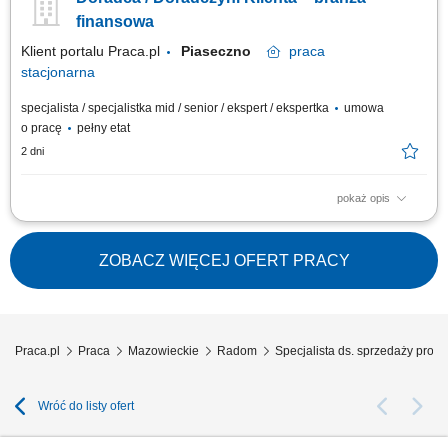
rozwiązań finansowych. Sprzedaż produktów bankowych, w tym funduszy
inwestycyjnych. Operacyjna obsługa klientów indywidualnych i firm z
finansowa
sektora MŚP....
Klient portalu Praca.pl
Piaseczno
praca
stacjonarna
specjalista / specjalistka mid / senior / ekspert / ekspertka
umowa
o pracę
pełny etat
2 dni
pokaż opis
Aktywne pozyskiwanie klientów i budowanie z nimi długofalowych relacji.
Diagnozowanie potrzeb klientów i dopasowywanie odpowiednich
rozwiązań finansowych. Sprzedaż produktów bankowych, w tym funduszy
ZOBACZ WIĘCEJ OFERT PRACY
inwestycyjnych. Operacyjna obsługa klientów indywidualnych i firm z
sektora MŚP....
Praca.pl
Praca
Mazowieckie
Radom
Specjalista ds. sprzedaży pr
Wróć do listy ofert