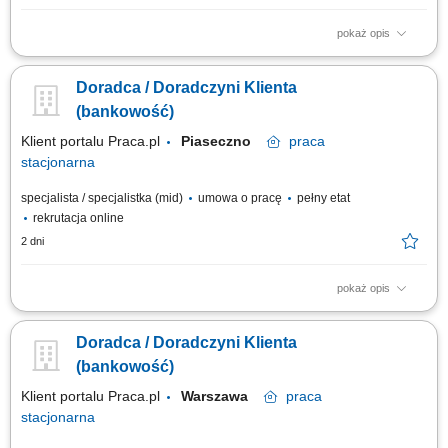
pokaż opis
obsługa klientów; utrzymywanie dobrych relacji z klientami; realizacja
celów sprzedażowych; dbałość o wysoką jakość obsługi klientów oraz
Doradca / Doradczyni Klienta
firm;
(bankowość)
Klient portalu Praca.pl
Piaseczno
praca
stacjonarna
specjalista / specjalistka (mid)
umowa o pracę
pełny etat
rekrutacja online
2 dni
pokaż opis
obsługa klientów; utrzymywanie dobrych relacji z klientami; realizacja
celów sprzedażowych; dbałość o wysoką jakość obsługi klientów oraz
Doradca / Doradczyni Klienta
firm;
(bankowość)
Klient portalu Praca.pl
Warszawa
praca
stacjonarna