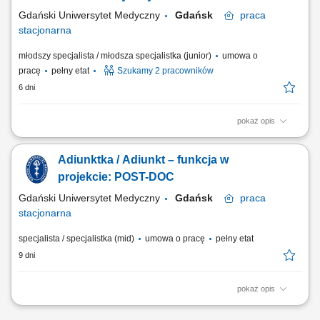
Gdański Uniwersytet Medyczny
Gdańsk
praca
stacjonarna
młodszy specjalista / młodsza specjalistka (junior)
umowa o
pracę
pełny etat
Szukamy 2 pracowników
6 dni
pokaż opis
w ramach realizowanego projektu pt. „Toward tumor-agnostic multiomic
biomarkers in early detection of non-small lung cancer relapse”. Projekt
Adiunktka / Adiunkt – funkcja w
finansowany przez Agencję Badań Medycznych w ramach programu
TRANSMED I . Miejsce pracy: Gdańsk wymiar czasu pracy: 2 x 1 etat
projekcie: POST-DOC
zatrudnienie w oparciu o...
Gdański Uniwersytet Medyczny
Gdańsk
praca
stacjonarna
specjalista / specjalistka (mid)
umowa o pracę
pełny etat
9 dni
pokaż opis
w ramach realizowanego projektu pt. „Toward tumor-agnostic multiomic
biomarkers in early detection of non-small lung cancer relapse”. Projekt