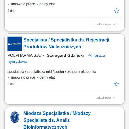
umowa o pracę
pełny etat
2 dni
pokaż opis
Twoje zadania: prowadzenie procesów rejestracyjnych suplementów
diety, wyrobów medycznych oraz kosmetyków, przygotowywanie,
Specjalista / Specjalistka ds. Rejestracji
weryfikacja i aktualizacja dokumentacji wymaganej przepisami prawa,
nadzór nad dokumentacją techniczną wyrobów medycznych,
Produktów Nieleczniczych
monitorowanie zmian regulacyjnych i ich...
POLPHARMA S.A.
Starogard Gdański
praca
hybrydowa
specjalista / specjalistka mid / senior / ekspert / ekspertka
umowa o pracę
pełny etat
2 dni
pokaż opis
Twoje zadania: prowadzenie procesów rejestracyjnych suplementów
diety, wyrobów medycznych oraz kosmetyków, przygotowywanie,
Młodsza Specjalistka / Młodszy
weryfikacja i aktualizacja dokumentacji wymaganej przepisami prawa,
nadzór nad dokumentacją techniczną wyrobów medycznych,
Specjalista ds. Analiz
monitorowanie zmian regulacyjnych i ich...
Bioinformatycznych