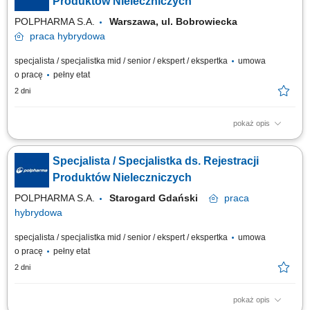
Produktów Nieleczniczych
POLPHARMA S.A.
Warszawa, ul. Bobrowiecka
praca
hybrydowa
specjalista / specjalistka mid / senior / ekspert / ekspertka
umowa
o pracę
pełny etat
2 dni
pokaż opis
Twoje zadania: prowadzenie procesów rejestracyjnych suplementów
diety, wyrobów medycznych oraz kosmetyków, przygotowywanie,
Specjalista / Specjalistka ds. Rejestracji
weryfikacja i aktualizacja dokumentacji wymaganej przepisami prawa,
nadzór nad dokumentacją techniczną wyrobów medycznych,
Produktów Nieleczniczych
monitorowanie zmian regulacyjnych i ich...
POLPHARMA S.A.
Starogard Gdański
praca
hybrydowa
specjalista / specjalistka mid / senior / ekspert / ekspertka
umowa
o pracę
pełny etat
2 dni
pokaż opis