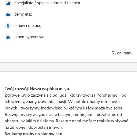
specjalista / specjalistka mid / senior
pełny etat
umowa o pracę
praca hybrydowa
51 dni temu
Twój rozwój. Nasza wspólna misja.
Zdrowe jutro zaczyna się od ludzi, którzy tworzą Polpharmę – od
ich wiedzy, zaangażowania i pasji. Wspólnie dbamy o zdrowie
innych i tworzymy środowisko, w którym każdy może być sobą.
Rozwijamy się w zgodzie z własnymi ambicjami, niezależnie od
obszaru, w jakim działamy. Razem z nami możesz realnie wpływać
na zdrowie i dobrostan innych.
Szukamy osoby na stanowisko: