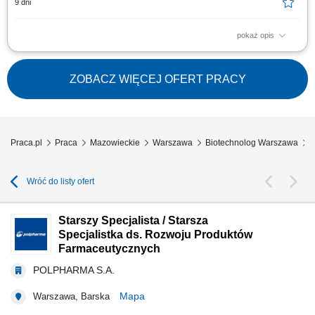
9 dni
pokaż opis
w ramach realizowanego projektu pt. „Toward tumor-agnostic multiomic
biomarkers in early detection of non-small lung cancer relapse”. Projekt
finansowany przez Agencję Badań Medycznych w ramach programu
ZOBACZ WIĘCEJ OFERT PRACY
TRANSMED I . DO ZADAŃ OSOBY ZATRUDNIONEJ NA TYM
STANOWISKU BĘDZIE NALEŻAŁO: aktywne...
Praca.pl
Praca
Mazowieckie
Warszawa
Biotechnolog Warszawa
S
Wróć do listy ofert
Starszy Specjalista / Starsza
Specjalistka ds. Rozwoju Produktów
Farmaceutycznych
POLPHARMA S.A.
Mapa
Warszawa, Barska