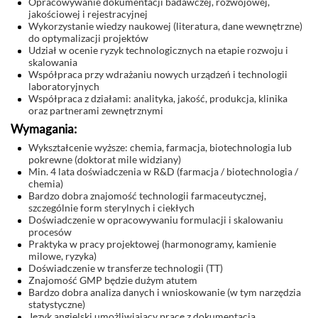
Opracowywanie dokumentacji badawczej, rozwojowej,
jakościowej i rejestracyjnej
Wykorzystanie wiedzy naukowej (literatura, dane wewnętrzne)
do optymalizacji projektów
Udział w ocenie ryzyk technologicznych na etapie rozwoju i
skalowania
Współpraca przy wdrażaniu nowych urządzeń i technologii
laboratoryjnych
Współpraca z działami: analityka, jakość, produkcja, klinika
oraz partnerami zewnętrznymi
Wymagania:
Wykształcenie wyższe: chemia, farmacja, biotechnologia lub
pokrewne (doktorat mile widziany)
Min. 4 lata doświadczenia w R&D (farmacja / biotechnologia /
chemia)
Bardzo dobra znajomość technologii farmaceutycznej,
szczególnie form sterylnych i ciekłych
Doświadczenie w opracowywaniu formulacji i skalowaniu
procesów
Praktyka w pracy projektowej (harmonogramy, kamienie
milowe, ryzyka)
Doświadczenie w transferze technologii (TT)
Znajomość GMP będzie dużym atutem
Bardzo dobra analiza danych i wnioskowanie (w tym narzędzia
statystyczne)
Język angielski umożliwiający pracę z dokumentacją