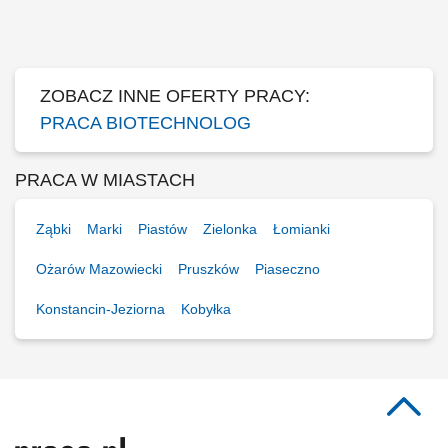
finansowany przez Agencję Badań Medycznych w ramach programu
TRANSMED I . DO ZADAŃ OSOBY ZATRUDNIONEJ NA TYM
STANOWISKU BĘDZIE NALEŻAŁO: aktywne...
ZOBACZ INNE OFERTY PRACY:
PRACA BIOTECHNOLOG
PRACA W MIASTACH
Ząbki
Marki
Piastów
Zielonka
Łomianki
Ożarów Mazowiecki
Pruszków
Piaseczno
Konstancin-Jeziorna
Kobyłka