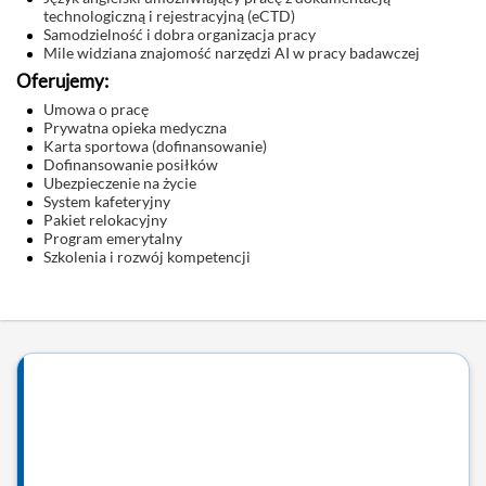
technologiczną i rejestracyjną (eCTD)
Samodzielność i dobra organizacja pracy
Mile widziana znajomość narzędzi AI w pracy badawczej
Oferujemy:
Umowa o pracę
Prywatna opieka medyczna
Karta sportowa (dofinansowanie)
Dofinansowanie posiłków
Ubezpieczenie na życie
System kafeteryjny
Pakiet relokacyjny
Program emerytalny
Szkolenia i rozwój kompetencji