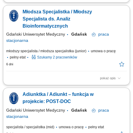
Twoje zadania: prowadzenie procesów rejestracyjnych suplementów
diety, wyrobów medycznych oraz kosmetyków, przygotowywanie,
Młodsza Specjalistka / Młodszy
weryfikacja i aktualizacja dokumentacji wymaganej przepisami prawa,
nadzór nad dokumentacją techniczną wyrobów medycznych,
Specjalista ds. Analiz
monitorowanie zmian regulacyjnych i ich...
Bioinformatycznych
Gdański Uniwersytet Medyczny
Gdańsk
praca
stacjonarna
młodszy specjalista / młodsza specjalistka (junior)
umowa o pracę
pełny etat
Szukamy 2 pracowników
6 dni
pokaż opis
w ramach realizowanego projektu pt. „Toward tumor-agnostic multiomic
biomarkers in early detection of non-small lung cancer relapse”. Projekt
Adiunktka / Adiunkt – funkcja w
finansowany przez Agencję Badań Medycznych w ramach programu
TRANSMED I . Miejsce pracy: Gdańsk wymiar czasu pracy: 2 x 1 etat
projekcie: POST-DOC
zatrudnienie w oparciu o...
Gdański Uniwersytet Medyczny
Gdańsk
praca
stacjonarna
specjalista / specjalistka (mid)
umowa o pracę
pełny etat