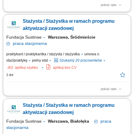
pokaż opis
Projekt „RozPracuj się ! Kompleksowy program aktywizacji zawodowej
osób z niepełnosprawnościami”, który jest współfinansowany ze środków
Stażysta / Stażystka w ramach programu
Państwowego Funduszu Rehabilitacji Osób Niepełnosprawnych. Celem
uczestnictwa w programie jest zwiększenie szansy na rynku pracy i
aktywizacji zawodowej
podjęcie...
Fundacja Sustinae
Warszawa, Śródmieście
praca
stacjonarna
praktykant / praktykantka / stażysta / stażystka
umowa o
staż/praktykę
pełny etat
Szukamy 20 pracowników
aplikuj szybko
aplikuj bez CV
2 dni
pokaż opis
Projekt „RozPracuj się ! Kompleksowy program aktywizacji zawodowej
osób z niepełnosprawnościami”, który jest współfinansowany ze środków
Stażysta / Stażystka w ramach programu
Państwowego Funduszu Rehabilitacji Osób Niepełnosprawnych. Celem
uczestnictwa w programie jest zwiększenie szansy na rynku pracy i
aktywizacji zawodowej
podjęcie...
Fundacja Sustinae
Warszawa, Białołęka
praca
stacjonarna