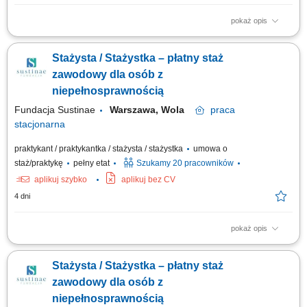
pokaż opis
Czym będziesz się zajmować? Twoje wsparcie będzie kluczowe dla
sprawnego działania naszego zespołu. Do Twoich zadań należeć będą:
Stażysta / Stażystka – płatny staż
Dbałość o dane: Aktualizacja i weryfikacja bazy danych dostawców.
Dokumentacja: Archiwizacja umów zakupowych oraz dbanie o porządek
zawodowy dla osób z
w dokumentacji....
niepełnosprawnością
Fundacja Sustinae
Warszawa, Wola
praca
stacjonarna
praktykant / praktykantka / stażysta / stażystka
umowa o
staż/praktykę
pełny etat
Szukamy 20 pracowników
aplikuj szybko
aplikuj bez CV
4 dni
pokaż opis
Projekt „RozPracuj się ! Kompleksowy program aktywizacji zawodowej
osób z niepełnosprawnościami”, który jest współfinansowany ze środków
Stażysta / Stażystka – płatny staż
Państwowego Funduszu Rehabilitacji Osób Niepełnosprawnych. Celem
uczestnictwa w programie jest zwiększenie szansy na rynku pracy i
zawodowy dla osób z
podjęcie...
niepełnosprawnością