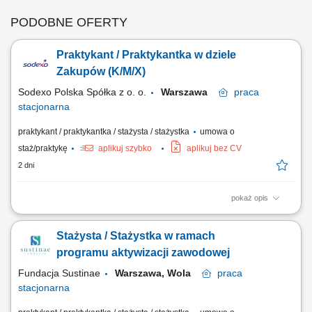
PODOBNE OFERTY
Praktykant / Praktykantka w dziele
Zakupów (K/M/X)
Sodexo Polska Spółka z o. o.
Warszawa
praca
stacjonarna
praktykant / praktykantka / stażysta / stażystka
umowa o
staż/praktykę
aplikuj szybko
aplikuj bez CV
2 dni
pokaż opis
Zadania: Aktualizowanie oraz weryfikowanie danych w bazie
dostawców; Archiwizowanie umów zakupowych oraz dbanie o sprawny
Stażysta / Stażystka w ramach
obieg dokumentacji; Wspieranie zespołu zakupowego w codziennych
pracach administracyjnych i organizacyjnych;
programu aktywizacji zawodowej
Fundacja Sustinae
Warszawa, Wola
praca
stacjonarna