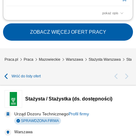
pokaż opis
Projekt „RozPracuj się ! Kompleksowy program aktywizacji zawodowej
osób z niepełnosprawnościami”, który jest współfinansowany ze środków
Państwowego Funduszu Rehabilitacji Osób Niepełnosprawnych. Celem
ZOBACZ WIĘCEJ OFERT PRACY
uczestnictwa w programie jest zwiększenie szansy na rynku pracy i
podjęcie...
Praca.pl
Praca
Mazowieckie
Warszawa
Stażysta Warszawa
Staży
Wróć do listy ofert
Stażysta / Stażystka (ds. dostępności)
Urząd Dozoru Technicznego
Profil firmy
SPRAWDZONA FIRMA
Warszawa