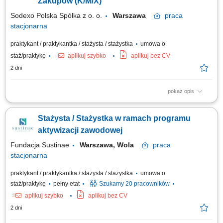
Zakupów (K/M/X)
Sodexo Polska Spółka z o. o.
Warszawa
praca
stacjonarna
praktykant / praktykantka / stażysta / stażystka
umowa o
staż/praktykę
aplikuj szybko
aplikuj bez CV
2 dni
pokaż opis
Zadania: Aktualizowanie oraz weryfikowanie danych w bazie dostawców;
Archiwizowanie umów zakupowych oraz dbanie o sprawny obieg
Stażysta / Stażystka w ramach programu
dokumentacji; Wspieranie zespołu zakupowego w codziennych pracach
administracyjnych i organizacyjnych;
aktywizacji zawodowej
Fundacja Sustinae
Warszawa, Wola
praca
stacjonarna
praktykant / praktykantka / stażysta / stażystka
umowa o
staż/praktykę
pełny etat
Szukamy 20 pracowników
aplikuj szybko
aplikuj bez CV
2 dni