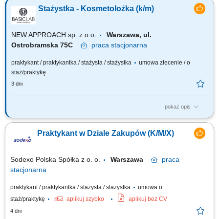
osób z niepełnosprawnościami”, który jest współfinansowany ze środków
Stażystka - Kosmetolożka (k/m)
Państwowego Funduszu Rehabilitacji Osób Niepełnosprawnych. Celem
uczestnictwa w programie jest zwiększenie szansy na rynku pracy i
podjęcie...
NEW APPROACH sp. z o.o.
Warszawa, ul.
Ostrobramska 75C
praca
stacjonarna
praktykant / praktykantka / stażysta / stażystka
umowa zlecenie / o
staż/praktykę
3 dni
pokaż opis
Dołącz do BasicLab i rozpocznij swoją zawodową przygodę z
dermokosmetyką! Jeśli jesteś studentką kosmetologii, pasjonuje Cię
Praktykant w Dziale Zakupów (K/M/X)
pielęgnacja skóry, a doradztwo i praca z klientem sprawiają Ci
satysfakcję - ten staż jest właśnie dla Ciebie! W BasicLab łączymy naukę
z troską o...
Sodexo Polska Spółka z o. o.
Warszawa
praca
stacjonarna
praktykant / praktykantka / stażysta / stażystka
umowa o
staż/praktykę
aplikuj szybko
aplikuj bez CV
4 dni