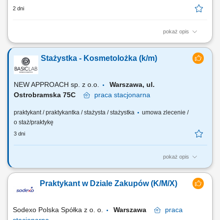
2 dni
pokaż opis
Projekt „RozPracuj się ! Kompleksowy program aktywizacji zawodowej
osób z niepełnosprawnościami”, który jest współfinansowany ze
Stażystka - Kosmetolożka (k/m)
środków Państwowego Funduszu Rehabilitacji Osób
Niepełnosprawnych. Celem uczestnictwa w programie jest zwiększenie
szansy na rynku pracy i podjęcie...
NEW APPROACH sp. z o.o.
Warszawa, ul.
Ostrobramska 75C
praca
stacjonarna
praktykant / praktykantka / stażysta / stażystka
umowa zlecenie /
o staż/praktykę
3 dni
pokaż opis
Dołącz do BasicLab i rozpocznij swoją zawodową przygodę z
dermokosmetyką! Jeśli jesteś studentką kosmetologii, pasjonuje Cię
Praktykant w Dziale Zakupów (K/M/X)
pielęgnacja skóry, a doradztwo i praca z klientem sprawiają Ci
satysfakcję - ten staż jest właśnie dla Ciebie! W BasicLab łączymy
naukę z troską o...
Sodexo Polska Spółka z o. o.
Warszawa
praca