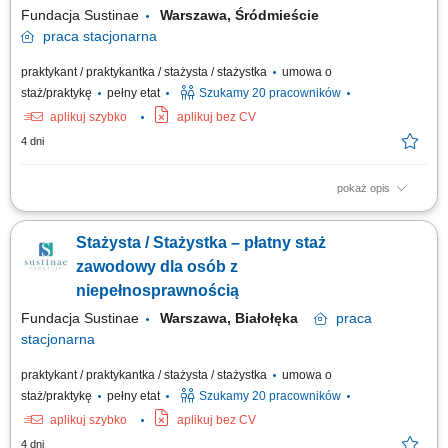
Fundacja Sustinae
Warszawa, Śródmieście
praca
stacjonarna
praktykant / praktykantka / stażysta / stażystka
umowa o
staż/praktykę
pełny etat
Szukamy 20 pracowników
aplikuj szybko
aplikuj bez CV
4 dni
pokaż opis
Projekt „RozPracuj się ! Kompleksowy program aktywizacji zawodowej
osób z niepełnosprawnościami”, który jest współfinansowany ze środków
Stażysta / Stażystka – płatny staż
Państwowego Funduszu Rehabilitacji Osób Niepełnosprawnych. Celem
uczestnictwa w programie jest zwiększenie szansy na rynku pracy i
zawodowy dla osób z
podjęcie...
niepełnosprawnością
Fundacja Sustinae
Warszawa, Białołęka
praca
stacjonarna
praktykant / praktykantka / stażysta / stażystka
umowa o
staż/praktykę
pełny etat
Szukamy 20 pracowników
aplikuj szybko
aplikuj bez CV
4 dni