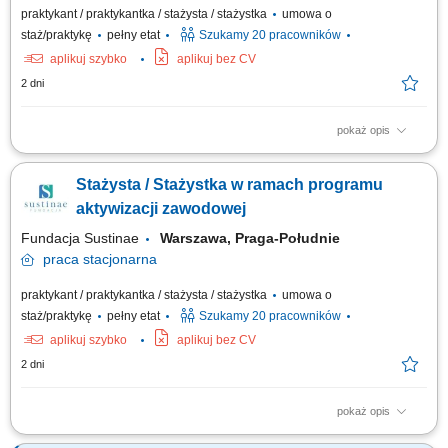
praktykant / praktykantka / stażysta / stażystka
umowa o
staż/praktykę
pełny etat
Szukamy 20 pracowników
aplikuj szybko
aplikuj bez CV
2 dni
pokaż opis
Projekt „RozPracuj się ! Kompleksowy program aktywizacji zawodowej
osób z niepełnosprawnościami”, który jest współfinansowany ze środków
Stażysta / Stażystka w ramach programu
Państwowego Funduszu Rehabilitacji Osób Niepełnosprawnych. Celem
uczestnictwa w programie jest zwiększenie szansy na rynku pracy i
aktywizacji zawodowej
podjęcie...
Fundacja Sustinae
Warszawa, Praga-Południe
praca
stacjonarna
praktykant / praktykantka / stażysta / stażystka
umowa o
staż/praktykę
pełny etat
Szukamy 20 pracowników
aplikuj szybko
aplikuj bez CV
2 dni
pokaż opis
Projekt „RozPracuj się ! Kompleksowy program aktywizacji zawodowej