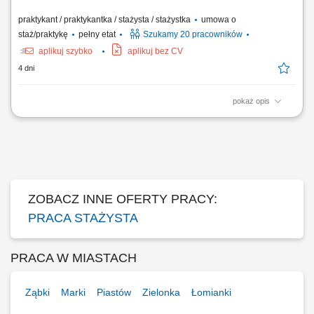
praktykant / praktykantka / stażysta / stażystka
umowa o
staż/praktykę
pełny etat
Szukamy 20 pracowników
aplikuj szybko
aplikuj bez CV
4 dni
pokaż opis
Projekt „RozPracuj się ! Kompleksowy program aktywizacji zawodowej
osób z niepełnosprawnościami”, który jest współfinansowany ze
środków Państwowego Funduszu Rehabilitacji Osób
Niepełnosprawnych. Celem uczestnictwa w programie jest zwiększenie
szansy na rynku pracy i podjęcie...
ZOBACZ INNE OFERTY PRACY:
PRACA STAŻYSTA
PRACA W MIASTACH
Ząbki
Marki
Piastów
Zielonka
Łomianki