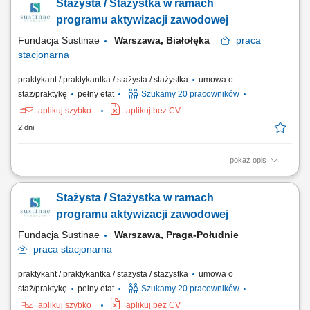
Stażysta / Stażystka w ramach
środków Państwowego Funduszu Rehabilitacji Osób
Niepełnosprawnych. Celem uczestnictwa w programie jest zwiększenie
programu aktywizacji zawodowej
szansy na rynku pracy i podjęcie...
Fundacja Sustinae
Warszawa, Białołęka
praca
stacjonarna
praktykant / praktykantka / stażysta / stażystka
umowa o
staż/praktykę
pełny etat
Szukamy 20 pracowników
aplikuj szybko
aplikuj bez CV
2 dni
pokaż opis
Projekt „RozPracuj się ! Kompleksowy program aktywizacji zawodowej
osób z niepełnosprawnościami”, który jest współfinansowany ze
Stażysta / Stażystka w ramach
środków Państwowego Funduszu Rehabilitacji Osób
Niepełnosprawnych. Celem uczestnictwa w programie jest zwiększenie
programu aktywizacji zawodowej
szansy na rynku pracy i podjęcie...
Fundacja Sustinae
Warszawa, Praga-Południe
praca
stacjonarna
praktykant / praktykantka / stażysta / stażystka
umowa o
staż/praktykę
pełny etat
Szukamy 20 pracowników
aplikuj szybko
aplikuj bez CV