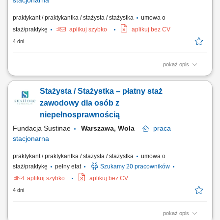
stacjonarna
praktykant / praktykantka / stażysta / stażystka
umowa o
staż/praktykę
aplikuj szybko
aplikuj bez CV
4 dni
pokaż opis
Czym będziesz się zajmować? Twoje wsparcie będzie kluczowe dla
sprawnego działania naszego zespołu. Do Twoich zadań należeć będą:
Stażysta / Stażystka – płatny staż
Dbałość o dane: Aktualizacja i weryfikacja bazy danych dostawców.
Dokumentacja: Archiwizacja umów zakupowych oraz dbanie o
zawodowy dla osób z
porządek w dokumentacji....
niepełnosprawnością
Fundacja Sustinae
Warszawa, Wola
praca
stacjonarna
praktykant / praktykantka / stażysta / stażystka
umowa o
staż/praktykę
pełny etat
Szukamy 20 pracowników
aplikuj szybko
aplikuj bez CV
4 dni
pokaż opis