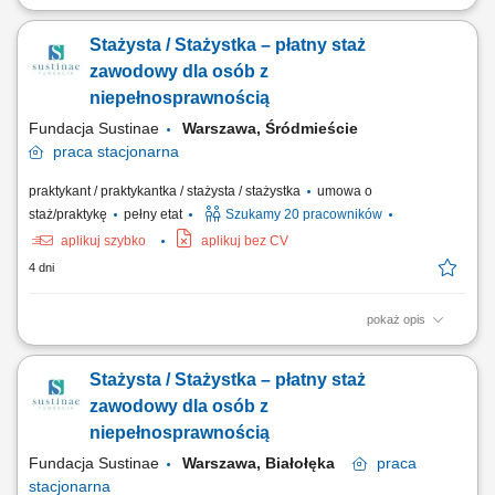
Projekt „RozPracuj się ! Kompleksowy program aktywizacji zawodowej
osób z niepełnosprawnościami”, który jest współfinansowany ze
Stażysta / Stażystka – płatny staż
środków Państwowego Funduszu Rehabilitacji Osób
Niepełnosprawnych. Celem uczestnictwa w programie jest zwiększenie
zawodowy dla osób z
szansy na rynku pracy i podjęcie...
niepełnosprawnością
Fundacja Sustinae
Warszawa, Śródmieście
praca
stacjonarna
praktykant / praktykantka / stażysta / stażystka
umowa o
staż/praktykę
pełny etat
Szukamy 20 pracowników
aplikuj szybko
aplikuj bez CV
4 dni
pokaż opis
Projekt „RozPracuj się ! Kompleksowy program aktywizacji zawodowej
osób z niepełnosprawnościami”, który jest współfinansowany ze
Stażysta / Stażystka – płatny staż
środków Państwowego Funduszu Rehabilitacji Osób
Niepełnosprawnych. Celem uczestnictwa w programie jest zwiększenie
zawodowy dla osób z
szansy na rynku pracy i podjęcie...
niepełnosprawnością
Fundacja Sustinae
Warszawa, Białołęka
praca
stacjonarna