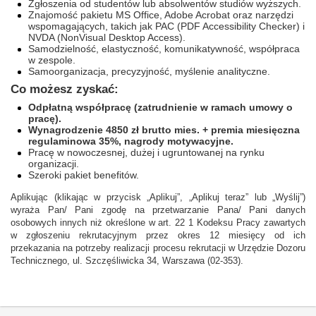
Zgłoszenia od studentów lub absolwentów studiów wyższych.
Znajomość pakietu MS Office, Adobe Acrobat oraz narzędzi
wspomagających, takich jak PAC (PDF Accessibility Checker) i
NVDA (NonVisual Desktop Access).
Samodzielność, elastyczność, komunikatywność, współpraca
w zespole.
Samoorganizacja, precyzyjność, myślenie analityczne.
Co możesz zyskać:
Odpłatną współpracę (zatrudnienie w ramach umowy o
pracę).
Wynagrodzenie 4850 zł brutto mies. + premia miesięczna
regulaminowa 35%, nagrody motywacyjne.
Pracę w nowoczesnej, dużej i ugruntowanej na rynku
organizacji.
Szeroki pakiet benefitów.
Aplikując (klikając w przycisk „Aplikuj”, „Aplikuj teraz” lub „Wyślij”)
wyraża Pan/ Pani zgodę na przetwarzanie Pana/ Pani danych
osobowych innych niż określone w art. 22 1 Kodeksu Pracy zawartych
w zgłoszeniu rekrutacyjnym przez okres 12 miesięcy od ich
przekazania na potrzeby realizacji procesu rekrutacji w Urzędzie Dozoru
Technicznego, ul. Szczęśliwicka 34, Warszawa (02-353).