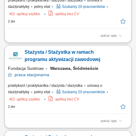
praktykant / praktykantka / stażysta / stażystka
umowa o
staż/praktykę
pełny etat
Szukamy 20 pracowników
aplikuj szybko
aplikuj bez CV
2 dni
pokaż opis
Projekt „RozPracuj się ! Kompleksowy program aktywizacji zawodowej
osób z niepełnosprawnościami”, który jest współfinansowany ze
Stażysta / Stażystka w ramach
środków Państwowego Funduszu Rehabilitacji Osób
Niepełnosprawnych. Celem uczestnictwa w programie jest zwiększenie
programu aktywizacji zawodowej
szansy na rynku pracy i podjęcie...
Fundacja Sustinae
Warszawa, Śródmieście
praca
stacjonarna
praktykant / praktykantka / stażysta / stażystka
umowa o
staż/praktykę
pełny etat
Szukamy 20 pracowników
aplikuj szybko
aplikuj bez CV
2 dni
pokaż opis
Projekt „RozPracuj się ! Kompleksowy program aktywizacji zawodowej
osób z niepełnosprawnościami”, który jest współfinansowany ze