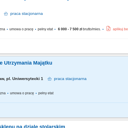
sk
praca
stacjonarna
czna
umowa o pracę
pełny etat
6 000 - 7 500 zł
brutto/mies.
aplikuj b
rzystywanych do wykonania drzwi. Szlifowanie, cięcie, klejenie oraz wykańczan
Kontrola jakości oraz pakowanie gotowych produktów. Dbanie o porządek i bezpiec
ale Utrzymania Majątku
aw, pl. Uniwersytecki 1
praca
stacjonarna
yczna
umowa o pracę
pełny etat
olarskich oraz prowadzenie przeglądów konserwacyjnych budynków na wyznaczony
ach swoich obowiązków. Pobieranie z magazynu i rozliczanie materiałów użytyc
klepu na dziale stolarskim