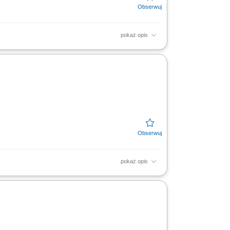
pokaż opis
ch; Montaż elementów oraz składanie
ci oraz obróbka...
pokaż opis
ięcia materiałów po końcowy montaż;
bki drewna; Dbanie o...