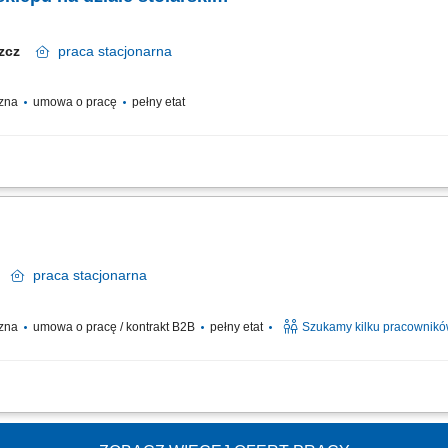
szcz
praca
stacjonarna
czna
umowa o pracę
pełny etat
nych, w tym precyzyjne docinanie płyt oraz blatów przy użyciu piły formatowej i
rtymentu i usług dodatkowych. Budowanie pozytywnych doświadczeń zakupowych p
k
praca
stacjonarna
czna
umowa o pracę / kontrakt B2B
pełny etat
Szukamy kilku pracownik
ntaż zabudowy meblowej oraz wykończeń wnętrz jachtów. Obróbka drewna, sklejki
mentów wyposażenia kabin. Praca na podstawie dokumentacji technicznej i rysunku.