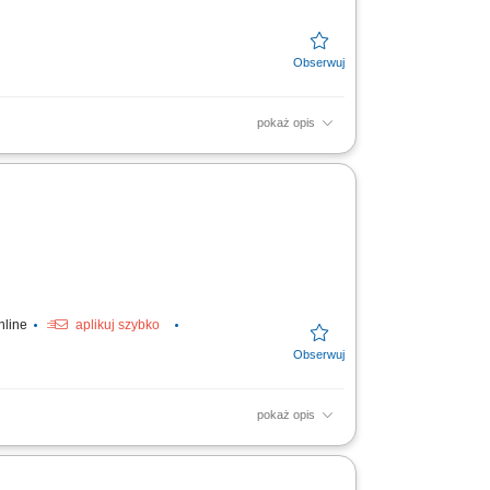
pokaż opis
ontaż okien, drzwi oraz drewnianych
trola jakości gotowych elementów;
nline
aplikuj szybko
pokaż opis