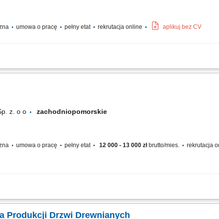
czna
umowa o pracę
pełny etat
rekrutacja online
aplikuj bez CV
odów drewnianych; Przygotowywanie i składanie elementów stolarki budowlanej; M
rządzeń wykorzystywanych przy obróbce drewna; Szlifowanie, wykańczanie i kon
p. z. o o
zachodniopomorskie
czna
umowa o pracę
pełny etat
12 000 - 13 000 zł
brutto/mies.
rekrutacja o
dowlanej;praca przy produkcji;praca przy montażu;
a Produkcji Drzwi Drewnianych