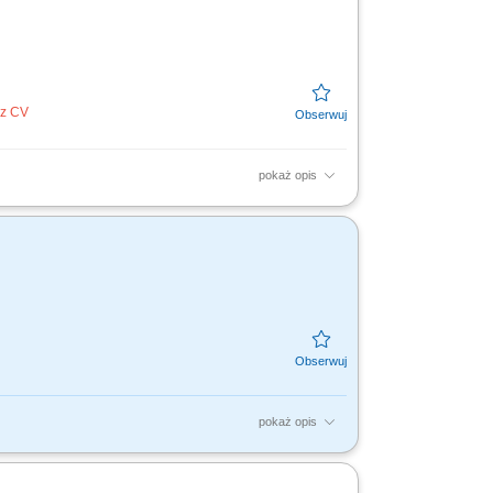
ez CV
pokaż opis
ie elementów z drewna. Obsługa maszyn
zeństwo na stanowisku pracy.
pokaż opis
m rejonie. Usuwanie awarii stolarskich.
h do wykonania prac.