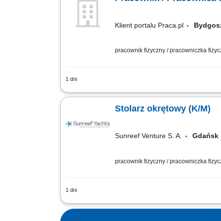
Klient portalu Praca.pl
Bydgo
pracownik fizyczny / pracowniczka fizy
1 dni
Profesjonalna obróbka materiałów drzew
techniczne oraz aktywna sprzedaż aso
Stolarz okrętowy (K/M)
Sunreef Venture S. A.
Gdańs
pracownik fizyczny / pracowniczka fizy
1 dni
Zakres obowiązków: Prefabrykacja i mo
Montaż ścian, podłóg, sufitów oraz ele