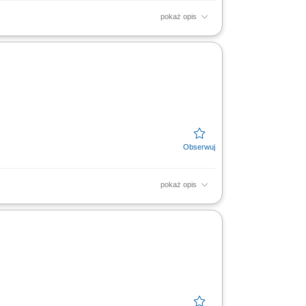
pokaż opis
epów zgodnie z wytycznymi i rysunkiem
ykształcenie jako...
pokaż opis
cienne itp.) osadzanie okien w gotowych
wodowe lub...