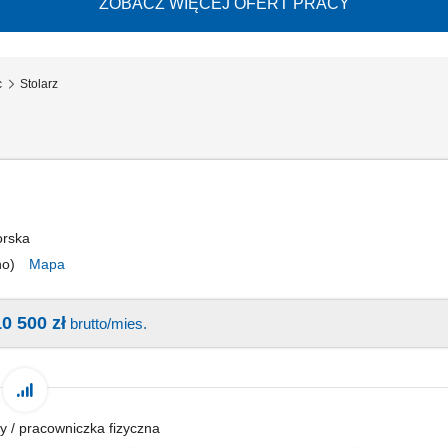
ZOBACZ WIĘCEJ OFERT PRACY
c
Stolarz
orska
no)
Mapa
10 500 zł
brutto/mies.
y / pracowniczka fizyczna