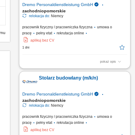
Dremo Personaldienstleistung GmbH
zachodniopomorskie
relokacja do:
Niemcy
pracownik fizyczny / pracowniczka fizyczna
umowa o
emu
pracę
pełny etat
rekrutacja online
aplikuj bez CV
1 dni
pokaż opis
Obowiązki: Przygotowywanie i organizacja procesów pracy –
od cięcia po finalny montaż; Wykonywanie wyposażenia
Stolarz budowlany (m/k/n)
sklepów zgodnie z wytycznymi i rysunkiem technicznym; Praca
w produkcji jednostkowej i seryjnej; Obsługa nowoczesnych
maszyn do obróbki drewna; Wymagania: Wykształcenie jako...
Dremo Personaldienstleistung GmbH
zachodniopomorskie
relokacja do:
Niemcy
pracownik fizyczny / pracowniczka fizyczna
umowa o
pracę
pełny etat
rekrutacja online
aplikuj bez CV