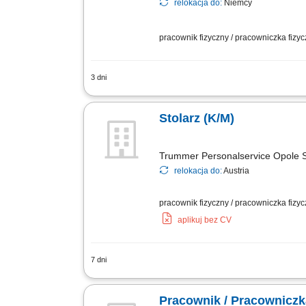
relokacja do:
Niemcy
pracownik fizyczny / pracowniczka fizy
3 dni
Twoje zadania: Produkcja i montaż sch
elementów wykończeniowych; Obsługa u
Stolarz (K/M)
Trummer Personalservice Opole S
relokacja do:
Austria
pracownik fizyczny / pracowniczka fizy
aplikuj bez CV
7 dni
wykonywanie stolarki meblowej bądź bu
Pracownik / Pracowniczk