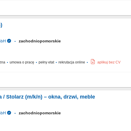
cja procesów pracy – od cięcia po finalny montaż; Wykonywanie wyposażenia skl
tkowej i seryjnej; Obsługa nowoczesnych maszyn do obróbki drewna; Wymagania: W
)
mbH
zachodniopomorskie
czna
umowa o pracę
pełny etat
rekrutacja online
aplikuj bez CV
hodów; montaż elementów w warsztacie (schody, ściany, okna, drzwi, okładziny ś
; obróbka i wykończenie powierzchni drewnianych; Wymagania: wykształcenie za
/ Stolarz (m/k/n) – okna, drzwi, meble
mbH
zachodniopomorskie