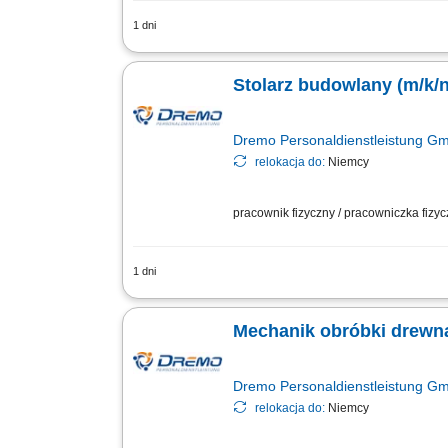
1 dni
Obowiązki: Przygotowywanie i organiza
technicznym; Praca w produkcji jednos
Stolarz budowlany (m/k/n
Dremo Personaldienstleistung G
relokacja do:
Niemcy
pracownik fizyczny / pracowniczka fizy
1 dni
Obowiązki: wykonywanie drewnianych sc
elementach ściennych; obsługa maszyn
Mechanik obróbki drewna 
Dremo Personaldienstleistung G
relokacja do:
Niemcy