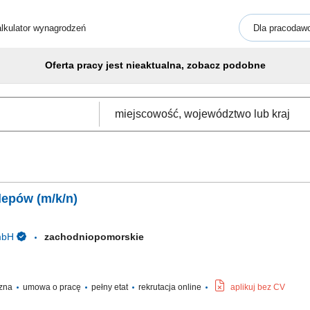
lkulator wynagrodzeń
Dla pracodaw
Oferta pracy jest nieaktualna, zobacz podobne
lepów (m/k/n)
mbH
zachodniopomorskie
czna
umowa o pracę
pełny etat
rekrutacja online
aplikuj bez CV