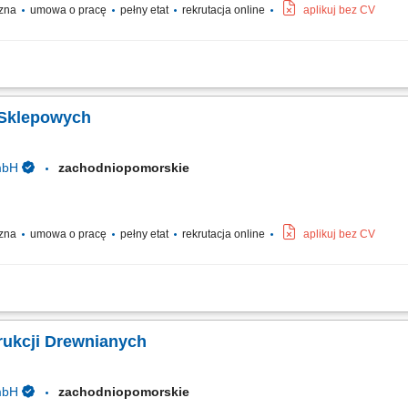
czna
umowa o pracę
pełny etat
rekrutacja online
aplikuj bez CV
płyt według wytycznych; Szlifowanie, obróbka i renowacja powierzchni drewniany
n, drzwi oraz mebli; Montaż okuć do okien i drzwi oraz ich wymiana; Kontrola jakoś
 Sklepowych
mbH
zachodniopomorskie
czna
umowa o pracę
pełny etat
rekrutacja online
aplikuj bez CV
osażenia dla sklepów oraz przestrzeni handlowych; Organizacja pracy od etapu c
odnie z rysunkiem technicznym; Obsługa nowoczesnych urządzeń i maszyn do obró
rukcji Drewnianych
mbH
zachodniopomorskie