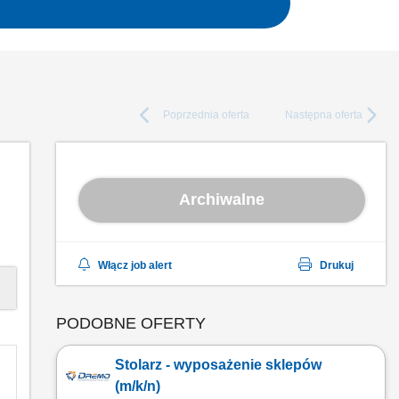
Poprzednia
oferta
Następna
oferta
Archiwalne
Włącz job alert
Drukuj
PODOBNE OFERTY
Stolarz - wyposażenie sklepów
(m/k/n)