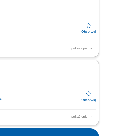
pokaż opis
 elektronarzędzi. Kompleksowe doradztwo
oprzez dobór...
ów
pokaż opis
, fornirów i materiałów drewnopochodnych.
..