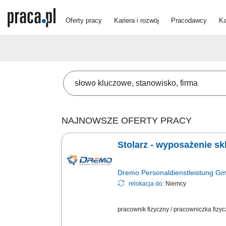
Oferty pracy
Kariera i rozwój
Pracodawcy
Ka
NAJNOWSZE OFERTY PRACY
Stolarz - wyposażenie sk
Dremo Personaldienstleistung G
relokacja do:
Niemcy
pracownik fizyczny / pracowniczka fizy