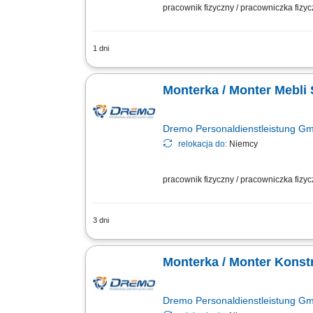
pracownik fizyczny / pracowniczka fizy
1 dni
Obowiązki: Cięcie elementów ram oraz 
konstrukcji; Naprawa i konserwacja okie
Monterka / Monter Mebli
Dremo Personaldienstleistung G
relokacja do:
Niemcy
pracownik fizyczny / pracowniczka fizy
3 dni
Twoje zadania: Produkcja i montaż wyp
Wykonywanie elementów stolarskich zg
Monterka / Monter Konst
Dremo Personaldienstleistung G