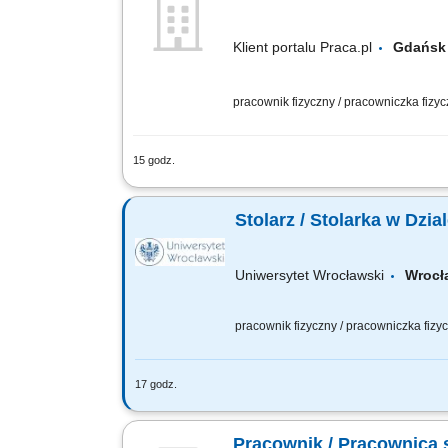
Klient portalu Praca.pl
Gdań
pracownik fizyczny / pracowniczka fizy
15 godz.
Produkcja elementów drewnianych wyko
produkcyjnych i narzędzi stolarskich. 
Stolarz / Stolarka w Dzi
Uniwersytet Wrocławski
Wrocł
pracownik fizyczny / pracowniczka fiz
17 godz.
Główne obowiązki Wykonywanie prac st
Wykonywanie poleceń służbowych w ram
Pracownik / Pracownica s