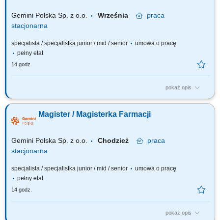
Gemini Polska Sp. z o.o.
Września
praca
stacjonarna
specjalista / specjalistka junior / mid / senior
umowa o pracę
pełny etat
14 godz.
pokaż opis
Czego możesz się spodziewać? dynamiki pracy – z jednej strony
pracujesz w dużym zespole, z drugiej – z wieloma Pacjentami, dla nas to
Magister / Magisterka Farmacji
Ty jesteś ekspertem – wierzymy w Twoją fachową wiedzę, dlatego
każdemu Pacjentowi możesz poświęcić tyle czasu, ile potrzebujesz i to Ty
decydujesz...
Gemini Polska Sp. z o.o.
Chodzież
praca
stacjonarna
specjalista / specjalistka junior / mid / senior
umowa o pracę
pełny etat
14 godz.
pokaż opis