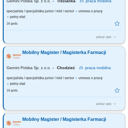
Gemini Polska Sp. z o.o.
Trzcianka
praca
mobilna
specjalista / specjalistka junior / mid / senior
umowa o pracę
pełny etat
16 godz.
pokaż opis
Czego możesz się spodziewać? dynamiki pracy – z jednej strony
pracujesz w dużym zespole, z drugiej – z wieloma Pacjentami, dla nas to
Mobilny Magister / Magisterka Farmacji
Ty jesteś ekspertem – wierzymy w Twoją fachową wiedzę, dlatego
każdemu Pacjentowi możesz poświęcić tyle czasu, ile potrzebujesz i to Ty
decydujesz...
Gemini Polska Sp. z o.o.
Chodzież
praca
mobilna
specjalista / specjalistka junior / mid / senior
umowa o pracę
pełny etat
16 godz.
pokaż opis
Czego możesz się spodziewać? dynamiki pracy – z jednej strony
pracujesz w dużym zespole, z drugiej – z wieloma Pacjentami, dla nas to
Mobilny Magister / Magisterka Farmacji
Ty jesteś ekspertem – wierzymy w Twoją fachową wiedzę, dlatego
każdemu Pacjentowi możesz poświęcić tyle czasu, ile potrzebujesz i to Ty