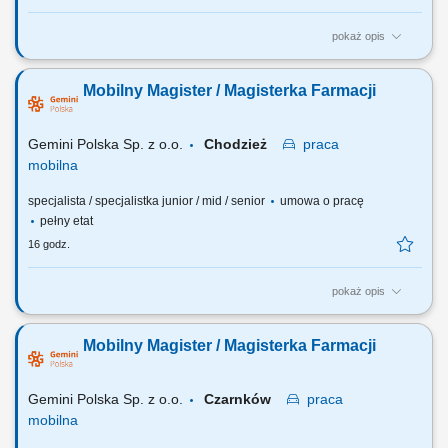
pokaż opis
Czego możesz się spodziewać? dynamiki pracy – z jednej strony
pracujesz w dużym zespole, z drugiej – z wieloma Pacjentami, dla nas
Mobilny Magister / Magisterka Farmacji
to Ty jesteś ekspertem – wierzymy w Twoją fachową wiedzę, dlatego
każdemu Pacjentowi możesz poświęcić tyle czasu, ile potrzebujesz i to
Ty decydujesz...
Gemini Polska Sp. z o.o.
Chodzież
praca
mobilna
specjalista / specjalistka junior / mid / senior
umowa o pracę
pełny etat
16 godz.
pokaż opis
Czego możesz się spodziewać? dynamiki pracy – z jednej strony
pracujesz w dużym zespole, z drugiej – z wieloma Pacjentami, dla nas
Mobilny Magister / Magisterka Farmacji
to Ty jesteś ekspertem – wierzymy w Twoją fachową wiedzę, dlatego
każdemu Pacjentowi możesz poświęcić tyle czasu, ile potrzebujesz i to
Ty decydujesz...
Gemini Polska Sp. z o.o.
Czarnków
praca
mobilna