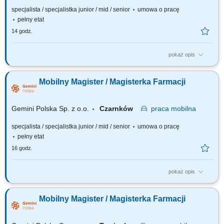
specjalista / specjalistka junior / mid / senior
umowa o pracę
pełny etat
14 godz.
pokaż opis
Czego możesz się spodziewać? dynamiki pracy – z jednej strony
pracujesz w dużym zespole, z drugiej – z wieloma Pacjentami, dla nas to
Mobilny Magister / Magisterka Farmacji
Ty jesteś ekspertem – wierzymy w Twoją fachową wiedzę, dlatego
każdemu Pacjentowi możesz poświęcić tyle czasu ile potrzebujesz i to Ty
decydujesz...
Gemini Polska Sp. z o.o.
Czarnków
praca
mobilna
specjalista / specjalistka junior / mid / senior
umowa o pracę
pełny etat
16 godz.
pokaż opis
Czego możesz się spodziewać? dynamiki pracy – z jednej strony
pracujesz w dużym zespole, z drugiej – z wieloma Pacjentami, dla nas to
Mobilny Magister / Magisterka Farmacji
Ty jesteś ekspertem – wierzymy w Twoją fachową wiedzę, dlatego
każdemu Pacjentowi możesz poświęcić tyle czasu, ile potrzebujesz i to Ty
decydujesz...