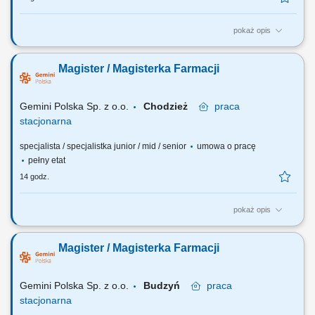
pokaż opis
Czego możesz się spodziewać? dynamiki pracy – z jednej strony
pracujesz w dużym zespole, z drugiej – z wieloma Pacjentami, dla nas
Magister / Magisterka Farmacji
to Ty jesteś ekspertem – wierzymy w Twoją fachową wiedzę, dlatego
każdemu Pacjentowi możesz poświęcić tyle czasu, ile potrzebujesz i to
Ty decydujesz...
Gemini Polska Sp. z o.o.
Chodzież
praca
stacjonarna
specjalista / specjalistka junior / mid / senior
umowa o pracę
pełny etat
14 godz.
pokaż opis
Czego możesz się spodziewać? dynamiki pracy – z jednej strony
pracujesz w dużym zespole, z drugiej – z wieloma Pacjentami, dla nas
Magister / Magisterka Farmacji
to Ty jesteś ekspertem – wierzymy w Twoją fachową wiedzę, dlatego
każdemu Pacjentowi możesz poświęcić tyle czasu, ile potrzebujesz i to
Ty decydujesz...
Gemini Polska Sp. z o.o.
Budzyń
praca
stacjonarna