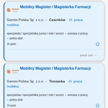
pracujesz w dużym zespole, z drugiej – z wieloma Pacjentami, dla nas
Mobilny Magister / Magisterka Farmacji
to Ty jesteś ekspertem – wierzymy w Twoją fachową wiedzę, dlatego
każdemu Pacjentowi możesz poświęcić tyle czasu ile potrzebujesz i to
Ty decydujesz...
Gemini Polska Sp. z o.o.
Czarnków
praca
mobilna
specjalista / specjalistka junior / mid / senior
umowa o pracę
pełny etat
16 godz.
pokaż opis
Czego możesz się spodziewać? dynamiki pracy – z jednej strony
pracujesz w dużym zespole, z drugiej – z wieloma Pacjentami, dla nas
Mobilny Magister / Magisterka Farmacji
to Ty jesteś ekspertem – wierzymy w Twoją fachową wiedzę, dlatego
każdemu Pacjentowi możesz poświęcić tyle czasu, ile potrzebujesz i to
Ty decydujesz...
Gemini Polska Sp. z o.o.
Trzcianka
praca
mobilna
specjalista / specjalistka junior / mid / senior
umowa o pracę
pełny etat
16 godz.