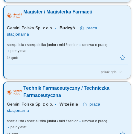
Czego możesz się spodziewać? dynamiki pracy – z jednej strony
pracujesz w dużym zespole, z drugiej – z wieloma Pacjentami, dla nas to
Magister / Magisterka Farmacji
Ty jesteś ekspertem – wierzymy w Twoją fachową wiedzę, dlatego
każdemu Pacjentowi możesz poświęcić tyle czasu, ile potrzebujesz i to Ty
decydujesz...
Gemini Polska Sp. z o.o.
Budzyń
praca
stacjonarna
specjalista / specjalistka junior / mid / senior
umowa o pracę
pełny etat
14 godz.
pokaż opis
Czego możesz się spodziewać? dynamiki pracy – z jednej strony
pracujesz w dużym zespole, z drugiej – z wieloma Pacjentami, dla nas to
Technik Farmaceutyczny / Techniczka
Ty jesteś ekspertem – wierzymy w Twoją fachową wiedzę, dlatego
każdemu Pacjentowi możesz poświęcić tyle czasu, ile potrzebujesz i to Ty
Farmaceutyczna
decydujesz...
Gemini Polska Sp. z o.o.
Września
praca
stacjonarna
specjalista / specjalistka junior / mid / senior
umowa o pracę
pełny etat