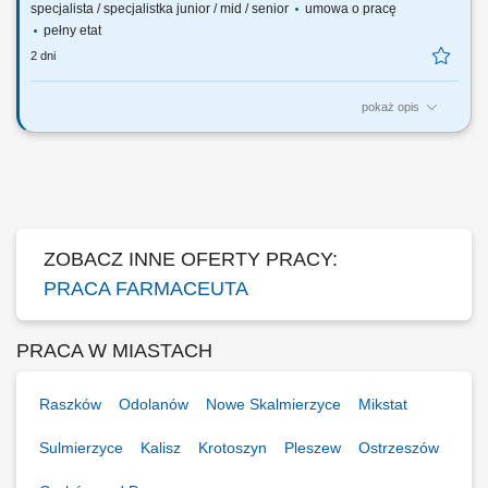
specjalista / specjalistka junior / mid / senior
umowa o pracę
pełny etat
2 dni
pokaż opis
Czego możesz się spodziewać? dynamiki pracy – z jednej strony
pracujesz w dużym zespole, z drugiej – z wieloma Pacjentami, dla nas
to Ty jesteś ekspertem – wierzymy w Twoją fachową wiedzę, dlatego
każdemu Pacjentowi możesz poświęcić tyle czasu, ile potrzebujesz i to
Ty decydujesz...
ZOBACZ INNE OFERTY PRACY:
PRACA FARMACEUTA
PRACA W MIASTACH
Raszków
Odolanów
Nowe Skalmierzyce
Mikstat
Sulmierzyce
Kalisz
Krotoszyn
Pleszew
Ostrzeszów