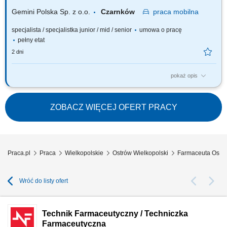
decydujesz...
Gemini Polska Sp. z o.o.
Czarnków
praca
mobilna
specjalista / specjalistka junior / mid / senior
umowa o pracę
pełny etat
2 dni
pokaż opis
Czego możesz się spodziewać? dynamiki pracy – z jednej strony
pracujesz w dużym zespole, z drugiej – z wieloma Pacjentami, dla nas to
Ty jesteś ekspertem – wierzymy w Twoją fachową wiedzę, dlatego
ZOBACZ WIĘCEJ OFERT PRACY
każdemu Pacjentowi możesz poświęcić tyle czasu, ile potrzebujesz i to Ty
decydujesz...
Praca.pl
Praca
Wielkopolskie
Ostrów Wielkopolski
Farmaceuta Ostró
Wróć do listy ofert
Technik Farmaceutyczny / Techniczka
Farmaceutyczna