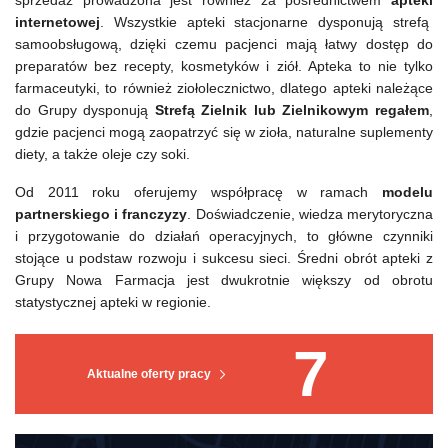
sprzedaż prowadzona jest również za pośrednictwem
apteki
internetowej
. Wszystkie apteki stacjonarne dysponują strefą
samoobsługową, dzięki czemu pacjenci mają łatwy dostęp do
preparatów bez recepty, kosmetyków i ziół. Apteka to nie tylko
farmaceutyki, to również ziołolecznictwo, dlatego apteki należące
do Grupy dysponują
Strefą Zielnik lub Zielnikowym regałem
,
gdzie pacjenci mogą zaopatrzyć się w zioła, naturalne suplementy
diety, a także oleje czy soki.
Od 2011 roku oferujemy współpracę w ramach
modelu
partnerskiego i franczyzy
. Doświadczenie, wiedza merytoryczna
i przygotowanie do działań operacyjnych, to główne czynniki
stojące u podstaw rozwoju i sukcesu sieci. Średni obrót apteki z
Grupy Nowa Farmacja jest dwukrotnie większy od obrotu
statystycznej apteki w regionie.
7
Aktualne oferty pracy