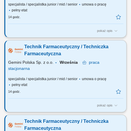
specjalista / specjalistka junior / mid / senior
umowa o pracę
pełny etat
14 godz.
pokaż opis
Czego możesz się spodziewać? dynamiki pracy – z jednej strony
pracujesz w dużym zespole, z drugiej – z wieloma Pacjentami, dla nas
Technik Farmaceutyczny / Techniczka
to Ty jesteś ekspertem – wierzymy w Twoją fachową wiedzę, dlatego
każdemu Pacjentowi możesz poświęcić tyle czasu, ile potrzebujesz i to
Farmaceutyczna
Ty decydujesz...
Gemini Polska Sp. z o.o.
Września
praca
stacjonarna
specjalista / specjalistka junior / mid / senior
umowa o pracę
pełny etat
14 godz.
pokaż opis
Czego możesz się spodziewać? dynamiki pracy – z jednej strony
pracujesz w dużym zespole, z drugiej – z wieloma Pacjentami, dla nas
Technik Farmaceutyczny / Techniczka
to Ty jesteś ekspertem – wierzymy w Twoją fachową wiedzę, dlatego
każdemu Pacjentowi możesz poświęcić tyle czasu ile potrzebujesz i to
Farmaceutyczna