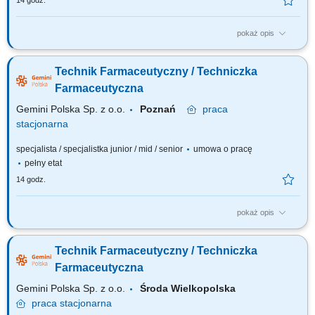
14 godz.
pokaż opis
Czego możesz się spodziewać? dynamiki pracy – z jednej strony
pracujesz w dużym zespole, z drugiej – z wieloma Pacjentami, dla nas to
Technik Farmaceutyczny / Techniczka
Ty jesteś ekspertem – wierzymy w Twoją fachową wiedzę, dlatego
każdemu Pacjentowi możesz poświęcić tyle czasu ile potrzebujesz i to Ty
Farmaceutyczna
decydujesz...
Gemini Polska Sp. z o.o.
Poznań
praca
stacjonarna
specjalista / specjalistka junior / mid / senior
umowa o pracę
pełny etat
14 godz.
pokaż opis
Czego możesz się spodziewać? dynamiki pracy – z jednej strony
pracujesz w dużym zespole, z drugiej – z wieloma Pacjentami, dla nas to
Technik Farmaceutyczny / Techniczka
Ty jesteś ekspertem – wierzymy w Twoją fachową wiedzę, dlatego
każdemu Pacjentowi możesz poświęcić tyle czasu ile potrzebujesz i to Ty
Farmaceutyczna
decydujesz...
Gemini Polska Sp. z o.o.
Środa Wielkopolska
praca
stacjonarna