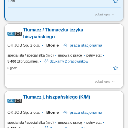
1 dni
pokaż opis
Zakres obowiązków Tłumaczenia ustne i pisemne – wsparcie w
tłumaczeniu dokumentów oraz korespondencji e‑mail, a także
Tłumacz / Tłumaczka języka
realizacja bieżących tłumaczeń ustnych. Tworzenie, redagowanie i
tłumaczenie dokumentów – w tym raportów, prezentacji oraz innych
hiszpańskiego
dokumentów firmowych. Pełnienie...
OK JOB Sp. z o.o.
Błonie
praca
stacjonarna
specjalista / specjalistka (mid)
umowa o pracę
pełny etat
5 400 zł
brutto/mies.
Szukamy 2 pracowników
6 godz.
pokaż opis
Opis stanowiska: Tłumaczenie szkoleń BHP oraz bieżącej komunikacji
dla pracowników hiszpańskojęzycznych. Prowadzenie procesów
Tłumacz j. hiszpańskiego (K/M)
rekrutacyjnych i wspieranie pozyskiwania nowych pracowników. Pomoc
w przygotowywaniu dokumentów związanych z zatrudnieniem.
Współpraca z zespołem przy...
OK JOB Sp. z o.o.
Błonie
praca
stacjonarna
specjalista / specjalistka (mid)
umowa o pracę
pełny etat