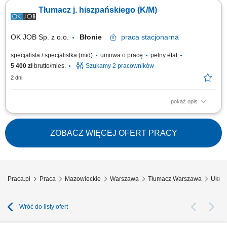
dla pracowników hiszpańskojęzycznych. Prowadzenie procesów
Tłumacz j. hiszpańskiego (K/M)
rekrutacyjnych i wspieranie pozyskiwania nowych pracowników. Pomoc w
przygotowywaniu dokumentów związanych z zatrudnieniem. Współpraca
z zespołem przy...
OK JOB Sp. z o.o.
Błonie
praca
stacjonarna
specjalista / specjalistka (mid)
umowa o pracę
pełny etat
5 400 zł
brutto/mies.
Szukamy 2 pracowników
2 dni
pokaż opis
Twój zakres obowiązków Tłumaczenie szkoleń BHP oraz codziennych
zadań; Rekrutacja nowych pracowników; Wsparcie przy administracyjnym
procesie zatrudniania;
ZOBACZ WIĘCEJ OFERT PRACY
Praca.pl
Praca
Mazowieckie
Warszawa
Tłumacz Warszawa
Ukrai
Wróć do listy ofert