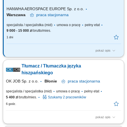
HANWHA AEROSPACE EUROPE Sp. z o.o.
Warszawa
praca
stacjonarna
specjalista / specjalistka (mid)
umowa o pracę
pełny etat
9 000 - 15 000 zł
brutto/mies.
1 dni
pokaż opis
Zakres obowiązków Tłumaczenia ustne i pisemne – wsparcie w
tłumaczeniu dokumentów oraz korespondencji e‑mail, a także realizacja
Tłumacz / Tłumaczka języka
bieżących tłumaczeń ustnych. Tworzenie, redagowanie i tłumaczenie
dokumentów – w tym raportów, prezentacji oraz innych dokumentów
hiszpańskiego
firmowych. Pełnienie...
OK JOB Sp. z o.o.
Błonie
praca
stacjonarna
specjalista / specjalistka (mid)
umowa o pracę
pełny etat
5 400 zł
brutto/mies.
Szukamy 2 pracowników
6 godz.
pokaż opis
Opis stanowiska: Tłumaczenie szkoleń BHP oraz bieżącej komunikacji