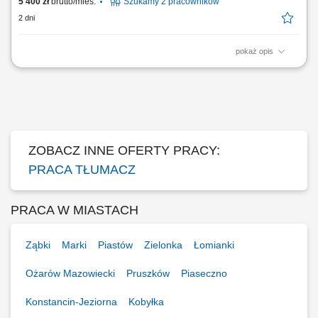
5 400 zł
brutto/mies.
Szukamy 2 pracowników
2 dni
pokaż opis
Twój zakres obowiązków Tłumaczenie szkoleń BHP oraz codziennych
zadań; Rekrutacja nowych pracowników; Wsparcie przy
administracyjnym procesie zatrudniania;
ZOBACZ INNE OFERTY PRACY:
PRACA TŁUMACZ
PRACA W MIASTACH
Ząbki
Marki
Piastów
Zielonka
Łomianki
Ożarów Mazowiecki
Pruszków
Piaseczno
Konstancin-Jeziorna
Kobyłka