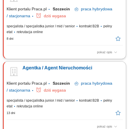
Klient portalu Praca.pl
Szczecin
praca
hybrydowa
/ stacjonarna
dziś wygasa
specjalista / specjalistka junior / mid / senior
kontrakt B2B
pełny
etat
rekrutacja online
8 dni
pokaż opis
Samodzielne prowadzenie sprzedaży i wynajmu nieruchomości.
Pozyskiwanie ofert na wyłączność oraz budowanie własnego portfela
Agentka / Agent Nieruchomości
klientów. Kompleksowa obsługa transakcji – od pierwszego kontaktu do
finalizacji umowy. Budowanie własnej marki osobistej na lokalnym rynku.
Utrzymywanie...
Klient portalu Praca.pl
Szczecin
praca
hybrydowa
/ stacjonarna
dziś wygasa
specjalista / specjalistka junior / mid / senior
kontrakt B2B
pełny
etat
rekrutacja online
13 dni
pokaż opis