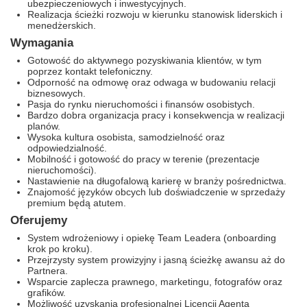
ubezpieczeniowych i inwestycyjnych.
Realizacja ścieżki rozwoju w kierunku stanowisk liderskich i
menedżerskich.
Wymagania
Gotowość do aktywnego pozyskiwania klientów, w tym
poprzez kontakt telefoniczny.
Odporność na odmowę oraz odwaga w budowaniu relacji
biznesowych.
Pasja do rynku nieruchomości i finansów osobistych.
Bardzo dobra organizacja pracy i konsekwencja w realizacji
planów.
Wysoka kultura osobista, samodzielność oraz
odpowiedzialność.
Mobilność i gotowość do pracy w terenie (prezentacje
nieruchomości).
Nastawienie na długofalową karierę w branży pośrednictwa.
Znajomość języków obcych lub doświadczenie w sprzedaży
premium będą atutem.
Oferujemy
System wdrożeniowy i opiekę Team Leadera (onboarding
krok po kroku).
Przejrzysty system prowizyjny i jasną ścieżkę awansu aż do
Partnera.
Wsparcie zaplecza prawnego, marketingu, fotografów oraz
grafików.
Możliwość uzyskania profesjonalnej Licencji Agenta