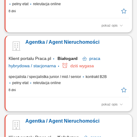
pełny etat
rekrutacja online
8 dni
pokaż opis
Samodzielne prowadzenie sprzedaży i wynajmu nieruchomości.
Pozyskiwanie ofert na wyłączność oraz budowanie własnego portfela
Agentka / Agent Nieruchomości
klientów. Kompleksowa obsługa transakcji – od pierwszego kontaktu do
finalizacji umowy. Budowanie własnej marki osobistej na lokalnym
rynku. Utrzymywanie...
Klient portalu Praca.pl
Białogard
praca
hybrydowa / stacjonarna
dziś wygasa
specjalista / specjalistka junior / mid / senior
kontrakt B2B
pełny etat
rekrutacja online
8 dni
pokaż opis
Gotowość do prowadzenia działalności gospodarczej. Samodzielność i
bardzo dobra organizacja pracy. Wysoka kultura osobista i
Agentka / Agent Nieruchomości
odpowiedzialność. Nastawienie na realizację celów i rozwój zawodowy.
Systematyczność i zaangażowanie. Mile widziane doświadczenie w
sprzedaży lub branży...