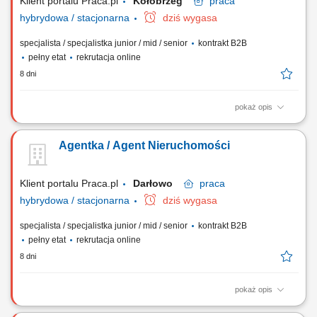
Klient portalu Praca.pl
Kołobrzeg
praca
hybrydowa / stacjonarna
dziś wygasa
specjalista / specjalistka junior / mid / senior
kontrakt B2B
pełny etat
rekrutacja online
8 dni
pokaż opis
Gotowość do prowadzenia działalności gospodarczej. Samodzielność i
bardzo dobra organizacja pracy. Wysoka kultura osobista i
Agentka / Agent Nieruchomości
odpowiedzialność. Nastawienie na realizację celów i rozwój zawodowy.
Systematyczność i zaangażowanie. Mile widziane doświadczenie w
sprzedaży lub branży...
Klient portalu Praca.pl
Darłowo
praca
hybrydowa / stacjonarna
dziś wygasa
specjalista / specjalistka junior / mid / senior
kontrakt B2B
pełny etat
rekrutacja online
8 dni
pokaż opis
Gotowość do prowadzenia działalności gospodarczej. Samodzielność i