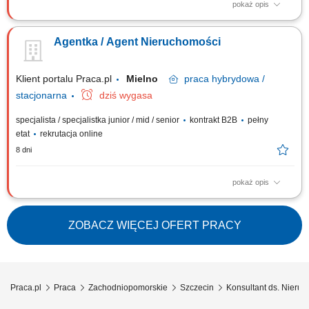
pokaż opis
Gotowość do prowadzenia działalności gospodarczej. Samodzielność i
bardzo dobra organizacja pracy. Wysoka kultura osobista i
Agentka / Agent Nieruchomości
odpowiedzialność. Nastawienie na realizację celów i rozwój zawodowy.
Systematyczność i zaangażowanie. Mile widziane doświadczenie w
sprzedaży lub branży...
Klient portalu Praca.pl
Mielno
praca
hybrydowa /
stacjonarna
dziś wygasa
specjalista / specjalistka junior / mid / senior
kontrakt B2B
pełny
etat
rekrutacja online
8 dni
pokaż opis
Gotowość do prowadzenia działalności gospodarczej. Samodzielność i
bardzo dobra organizacja pracy. Wysoka kultura osobista i
odpowiedzialność. Nastawienie na realizację celów i rozwój zawodowy.
ZOBACZ WIĘCEJ OFERT PRACY
Systematyczność i zaangażowanie. Mile widziane doświadczenie w
sprzedaży lub branży...
Praca.pl
Praca
Zachodniopomorskie
Szczecin
Konsultant ds. Nieru