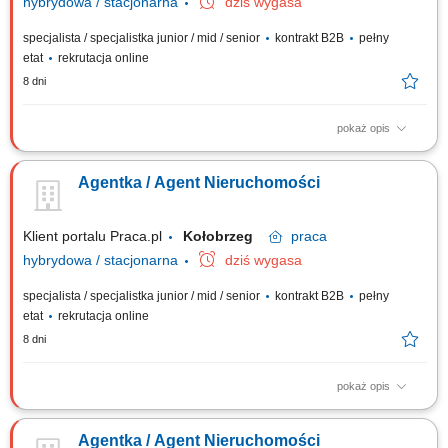
hybrydowa / stacjonarna
dziś wygasa
specjalista / specjalistka junior / mid / senior
kontrakt B2B
pełny
etat
rekrutacja online
8 dni
pokaż opis
Gotowość do prowadzenia działalności gospodarczej. Samodzielność i
bardzo dobra organizacja pracy. Wysoka kultura osobista i
Agentka / Agent Nieruchomości
odpowiedzialność. Nastawienie na realizację celów i rozwój zawodowy.
Systematyczność i zaangażowanie. Mile widziane doświadczenie w
sprzedaży lub branży...
Klient portalu Praca.pl
Kołobrzeg
praca
hybrydowa / stacjonarna
dziś wygasa
specjalista / specjalistka junior / mid / senior
kontrakt B2B
pełny
etat
rekrutacja online
8 dni
pokaż opis
Gotowość do prowadzenia działalności gospodarczej. Samodzielność i
bardzo dobra organizacja pracy. Wysoka kultura osobista i
Agentka / Agent Nieruchomości
odpowiedzialność. Nastawienie na realizację celów i rozwój zawodowy.