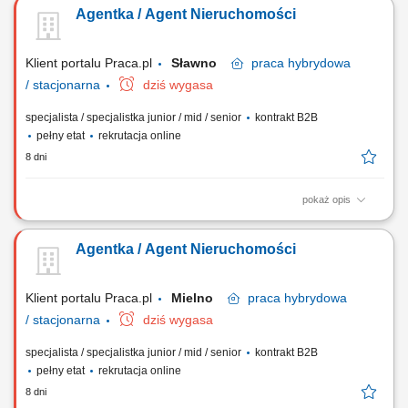
bardzo dobra organizacja pracy. Wysoka kultura osobista i
Agentka / Agent Nieruchomości
odpowiedzialność. Nastawienie na realizację celów i rozwój zawodowy.
Systematyczność i zaangażowanie. Mile widziane doświadczenie w
sprzedaży lub branży...
Klient portalu Praca.pl
Sławno
praca
hybrydowa
/ stacjonarna
dziś wygasa
specjalista / specjalistka junior / mid / senior
kontrakt B2B
pełny etat
rekrutacja online
8 dni
pokaż opis
Gotowość do prowadzenia działalności gospodarczej. Samodzielność i
bardzo dobra organizacja pracy. Wysoka kultura osobista i
Agentka / Agent Nieruchomości
odpowiedzialność. Nastawienie na realizację celów i rozwój zawodowy.
Systematyczność i zaangażowanie. Mile widziane doświadczenie w
sprzedaży lub branży...
Klient portalu Praca.pl
Mielno
praca
hybrydowa
/ stacjonarna
dziś wygasa
specjalista / specjalistka junior / mid / senior
kontrakt B2B
pełny etat
rekrutacja online
8 dni