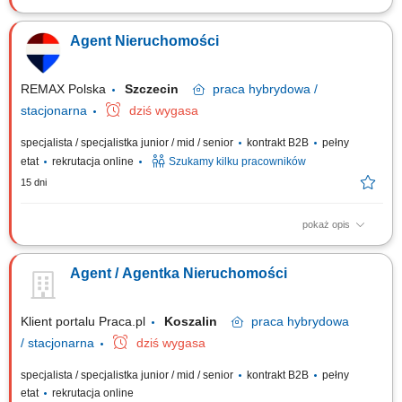
Obsługa transakcji nieruchomości na zasadzie wyłączności. Rozwijanie
kompetencji w ramach certyfikowanych szkoleń (podstawowych i
Agent Nieruchomości
zaawansowanych). Budowanie własnej marki na rynku dzięki wsparciu
marketingowemu i technologicznemu. Nawiązywanie relacji z klientami
oraz współpraca z innymi...
REMAX Polska
Szczecin
praca
hybrydowa /
stacjonarna
dziś wygasa
specjalista / specjalistka junior / mid / senior
kontrakt B2B
pełny
etat
rekrutacja online
Szukamy kilku pracowników
15 dni
pokaż opis
Co otrzymasz jako agent nieruchomości REMAX? wiedzę, która da Ci
możliwość pracowania TYLKO na umowach ekskluzywnych, tzw. na
Agent / Agentka Nieruchomości
wyłączność europejskie certyfikowane szkolenia podstawowe, dzięki
którym będziesz profesjonalnym, skutecznym agentem nieruchomości
przeprowadzającym transakcje...
Klient portalu Praca.pl
Koszalin
praca
hybrydowa
/ stacjonarna
dziś wygasa
specjalista / specjalistka junior / mid / senior
kontrakt B2B
pełny
etat
rekrutacja online