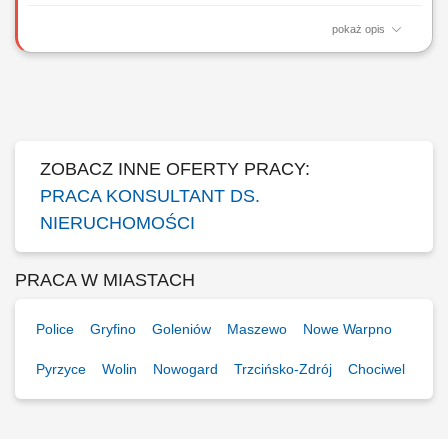
pokaż opis
Gotowość do prowadzenia działalności gospodarczej. Samodzielność i
bardzo dobra organizacja pracy. Wysoka kultura osobista i
odpowiedzialność. Nastawienie na realizację celów i rozwój zawodowy.
Systematyczność i zaangażowanie. Mile widziane doświadczenie w
sprzedaży lub branży...
ZOBACZ INNE OFERTY PRACY:
PRACA KONSULTANT DS.
NIERUCHOMOŚCI
PRACA W MIASTACH
Police
Gryfino
Goleniów
Maszewo
Nowe Warpno
Pyrzyce
Wolin
Nowogard
Trzcińsko-Zdrój
Chociwel