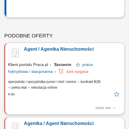
PODOBNE OFERTY
Agent / Agentka Nieruchomości
Klient portalu Praca.pl
Szczecin
praca
hybrydowa / stacjonarna
dziś wygasa
specjalista / specjalistka junior / mid / senior
kontrakt B2B
pełny etat
rekrutacja online
8 dni
pokaż opis
Samodzielne prowadzenie sprzedaży i wynajmu nieruchomości.
Pozyskiwanie ofert na wyłączność oraz budowanie własnego portfela
Agentka / Agent Nieruchomości
klientów. Kompleksowa obsługa transakcji – od pierwszego kontaktu do