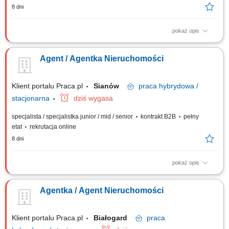
8 dni
pokaż opis
Samodzielne prowadzenie sprzedaży i wynajmu nieruchomości.
Pozyskiwanie ofert na wyłączność oraz budowanie własnego portfela
Agent / Agentka Nieruchomości
klientów. Kompleksowa obsługa transakcji – od pierwszego kontaktu do
finalizacji umowy. Budowanie własnej marki osobistej na lokalnym rynku.
Utrzymywanie...
Klient portalu Praca.pl
Sianów
praca
hybrydowa /
stacjonarna
dziś wygasa
specjalista / specjalistka junior / mid / senior
kontrakt B2B
pełny
etat
rekrutacja online
8 dni
pokaż opis
Samodzielne prowadzenie sprzedaży i wynajmu nieruchomości.
Pozyskiwanie ofert na wyłączność oraz budowanie własnego portfela
Agentka / Agent Nieruchomości
klientów. Kompleksowa obsługa transakcji – od pierwszego kontaktu do
finalizacji umowy. Budowanie własnej marki osobistej na lokalnym rynku.
Utrzymywanie...
Klient portalu Praca.pl
Białogard
praca