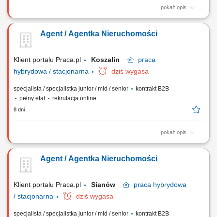
pokaż opis
Co otrzymasz jako agent nieruchomości REMAX? wiedzę, która da Ci
możliwość pracowania TYLKO na umowach ekskluzywnych, tzw. na
Agent / Agentka Nieruchomości
wyłączność europejskie certyfikowane szkolenia podstawowe, dzięki
którym będziesz profesjonalnym, skutecznym agentem nieruchomości
przeprowadzającym transakcje...
Klient portalu Praca.pl
Koszalin
praca
hybrydowa / stacjonarna
dziś wygasa
specjalista / specjalistka junior / mid / senior
kontrakt B2B
pełny etat
rekrutacja online
8 dni
pokaż opis
Samodzielne prowadzenie sprzedaży i wynajmu nieruchomości.
Pozyskiwanie ofert na wyłączność oraz budowanie własnego portfela
Agent / Agentka Nieruchomości
klientów. Kompleksowa obsługa transakcji – od pierwszego kontaktu do
finalizacji umowy. Budowanie własnej marki osobistej na lokalnym
rynku. Utrzymywanie...
Klient portalu Praca.pl
Sianów
praca
hybrydowa
/ stacjonarna
dziś wygasa
specjalista / specjalistka junior / mid / senior
kontrakt B2B