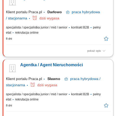
Systematyczność i zaangażowanie. Mile widziane doświadczenie w
sprzedaży lub branży...
Klient portalu Praca.pl
Darłowo
praca
hybrydowa
/ stacjonarna
dziś wygasa
specjalista / specjalistka junior / mid / senior
kontrakt B2B
pełny
etat
rekrutacja online
8 dni
pokaż opis
Gotowość do prowadzenia działalności gospodarczej. Samodzielność i
bardzo dobra organizacja pracy. Wysoka kultura osobista i
Agentka / Agent Nieruchomości
odpowiedzialność. Nastawienie na realizację celów i rozwój zawodowy.
Systematyczność i zaangażowanie. Mile widziane doświadczenie w
sprzedaży lub branży...
Klient portalu Praca.pl
Sławno
praca
hybrydowa /
stacjonarna
dziś wygasa
specjalista / specjalistka junior / mid / senior
kontrakt B2B
pełny
etat
rekrutacja online
8 dni