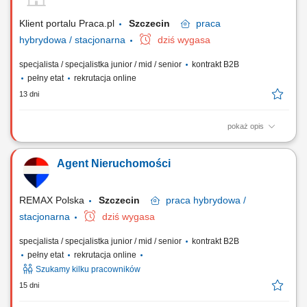
finalizacji umowy. Budowanie własnej marki osobistej na lokalnym
rynku. Utrzymywanie...
Klient portalu Praca.pl
Szczecin
praca
hybrydowa / stacjonarna
dziś wygasa
specjalista / specjalistka junior / mid / senior
kontrakt B2B
pełny etat
rekrutacja online
13 dni
pokaż opis
Obsługa transakcji nieruchomości na zasadzie wyłączności. Rozwijanie
kompetencji w ramach certyfikowanych szkoleń (podstawowych i
Agent Nieruchomości
zaawansowanych). Budowanie własnej marki na rynku dzięki wsparciu
marketingowemu i technologicznemu. Nawiązywanie relacji z klientami
oraz współpraca z innymi...
REMAX Polska
Szczecin
praca
hybrydowa /
stacjonarna
dziś wygasa
specjalista / specjalistka junior / mid / senior
kontrakt B2B
pełny etat
rekrutacja online
Szukamy kilku pracowników
15 dni