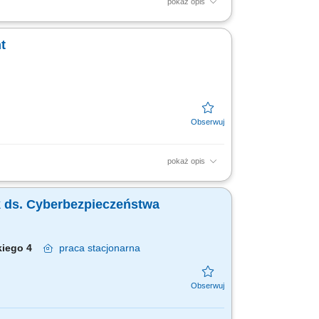
pokaż opis
eństwa IAM oraz doradzać dla nowych i
wanie...
t
pokaż opis
wymagań dotyczących IAM dla nowych
 (SoD)....
yk ds. Cyberbezpieczeństwa
skiego 4
praca
stacjonarna