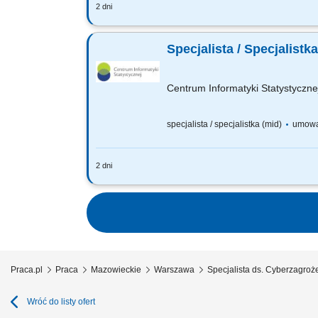
2 dni
Twoją rolą będzie: Projektowanie i wdr
scanning) Definiowanie i wdrażanie s
Specjalista / Specjalis
Centrum Informatyki Statystyczne
specjalista / specjalistka (mid)
umowa
2 dni
Do zadań osoby na tym stanowisku (ra
korelacja zdarzeń bezpieczeństwa tel
Praca.pl
Praca
Mazowieckie
Warszawa
Specjalista ds. Cyberzagro
Wróć do listy ofert