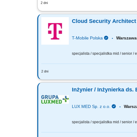
2 dni
Koordynacja działań związanych z zap
bezpieczeństwa informacji i cyberbezpi
Cloud Security Architec
T-Mobile Polska
Warsza
specjalista / specjalistka mid / senior /
2 dni
Zadania, które na Ciebie czekają: Pro
bezpieczeństwa i regulacjami. Udział w
Inżynier / Inżynierka ds
LUX MED Sp. z o.o.
Wars
specjalista / specjalistka mid / senior /