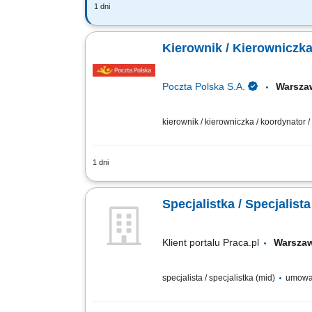
1 dni
Zadania, które na Ciebie czekają: Zape
zakresie działań związanych z wykryw
Kierownik / Kierowniczk
Poczta Polska S.A.
Warsz
kierownik / kierowniczka / koordynator 
1 dni
Poszukujemy doświadczonego Kierownik
kompetencji i narzędzi wspierających o
Specjalistka / Specjalis
Klient portalu Praca.pl
Warsz
specjalista / specjalistka (mid)
umowa