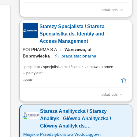
pokaż opis
Na tym stanowisku będziesz projektować i optymalizować
procesy zarządzania tożsamością, wdrażać standardy
Starszy Specjalista / Starsza
bezpieczeństwa IAM oraz doradzać dla nowych i istniejących
systemów w firmie. Twój zakres obowiązków: Projektowanie
Specjalistka ds. Identity and
strategii modeli zarządzania dostępem. Opracowywanie...
Access Management
POLPHARMA S.A.
Warszawa, ul.
Bobrowiecka
praca
stacjonarna
specjalista / specjalistka mid / senior
umowa o pracę
pełny etat
9 godz.
pokaż opis
Zakres obowiązków: Tworzenie i rozwój strategii zarządzania
tożsamością oraz dostępami w organizacji. Definiowanie
Starsza Analityczka / Starszy
wymagań dotyczących IAM dla nowych systemów oraz
wsparcie istniejących rozwiązań. Zarządzanie ryzykiem
Analityk - Główna Analityczka /
wynikającym z niewłaściwego przydziału uprawnień (SoD)....
Główny Analityk ds.
Cyberbezpieczeństwa (k/m/n)
Miejskie Przedsiębiorstwo Wodociągów i