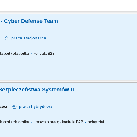
ewnieniem zgodności procesów IT z regulacjami zewnętrznymi i wewnętrznymi. O
eczeństwa. Udział w procesie zarządzania ryzykiem w obszarze bezpieczeństwa info
t - Cyber Defense Team
wa
praca
stacjonarna
 ekspert / ekspertka
kontrakt B2B
jektowanie bezpiecznej architektury dla usług i systemów chmurowych. Weryfikac
 projektach transformacyjnych i migracjach do chmury. Współpraca z zespołami archi
. Bezpieczeństwa Systemów IT
zawa
praca
hybrydowa
 ekspert / ekspertka
umowa o pracę / kontrakt B2B
pełny etat