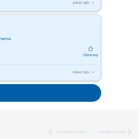
pokaż opis
eline’ach (SAST, DAST, SCA, secrets, IaC
SAMM) Mapowanie i...
onarna
pokaż opis
ieczeństwa (SOC) Monitorowanie, analiza i
ych narzędzi...
Poprzednia
oferta
Następna
oferta