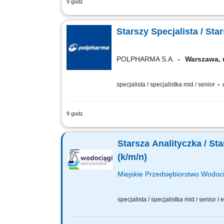
9 godz.
Na tym stanowisku będziesz projektowa
istniejących systemów w firmie. Twój z
Starszy Specjalista / St
POLPHARMA S.A.
Warszawa,
specjalista / specjalistka mid / senior
9 godz.
Zakres obowiązków: Tworzenie i rozwój
systemów oraz wsparcie istniejących r
Starsza Analityczka / St
(k/m/n)
Miejskie Przedsiębiorstwo Wodoci
specjalista / specjalistka mid / senior /