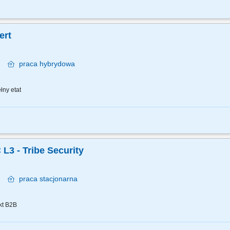
ie na incydenty bezpieczeństwa teleinformatycznego i usuwanie skutków zaistnia
pieczeństwa systemów teleinformatycznych; współpraca z administratorami sieci / 
ert
wa
praca
hybrydowa
łny etat
ify opportunities to automate and standardize application security controls and co
and vulnerabilities; Create guidelines and application security standards; Review a
 L3 - Tribe Security
wa
praca
stacjonarna
kt B2B