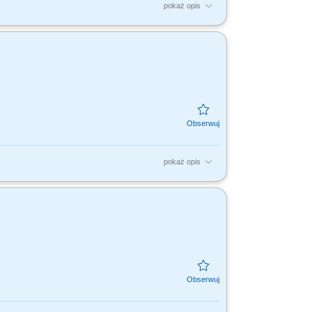
pokaż opis
łych zagrożeń cybernetycznych w tym
systemów...
pokaż opis
operate with the CICD team; Analyze source
nd check...