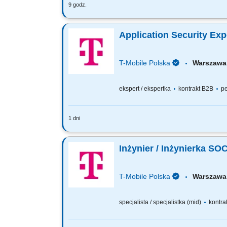
9 godz.
Jakie będą Twoje obowiązki? reagowan
analizowanie zdarzeń i incydentów bez
Application Security Exp
T-Mobile Polska
Warsza
ekspert / ekspertka
kontrakt B2B
pe
1 dni
Zadania, które na Ciebie czekają: Ident
code to mitigate identified weaknesses 
Inżynier / Inżynierka SOC
T-Mobile Polska
Warsza
specjalista / specjalistka (mid)
kontra