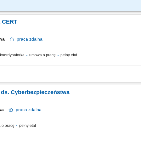
wnienie wiedzy specjalistycznej w zakresie monitorowania bezpieczeństwa i reagow
aniem cyberzagrożeń. Prowadzenie postępowań wyjaśniających i dochodzeń w spr
a CERT
awa
praca
zdalna
/ koordynatorka
umowa o pracę
pełny etat
a CERT, który będzie odpowiadał za zarządzanie zespołem reagowania na incyd
chronę organizacji przed cyberzagrożeniami. Jeśli masz doświadczenie w kierowan
ta ds. Cyberbezpieczeństwa
awa
praca
zdalna
 o pracę
pełny etat