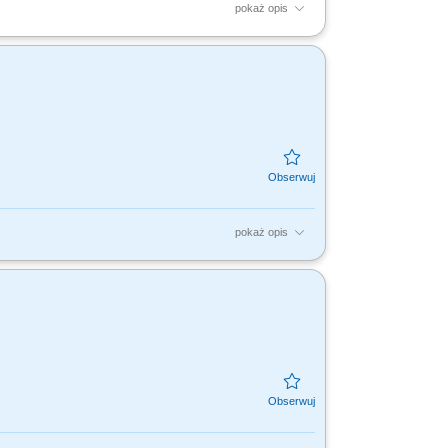
pokaż opis
piniowanie rozwiązań IT pod kątem wymagań
rmacji....
pokaż opis
ja zgodności rozwiązań z wymaganiami
tektury,...