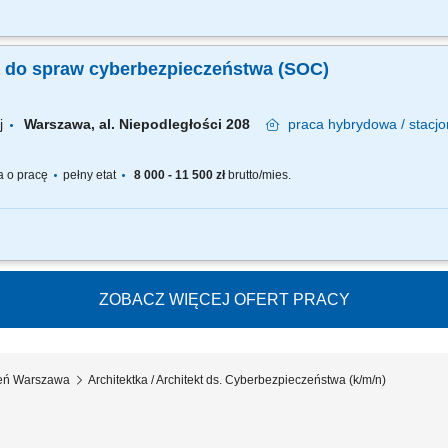
ażanie secure SDLC w całej organizacji; Integracja narzędzi bezpieczeństwa w pip
ecurity gates w CI/CD; Wdrażanie standardów zgodnych z OWASP (Top 10, ASVS, 
tka do spraw cyberbezpieczeństwa (SOC)
j
Warszawa, al. Niepodległości 208
praca
hybrydowa / stacj
 o pracę
pełny etat
8 000 - 11 500 zł
brutto/mies.
mowy zakres czynności) należeć będzie: Monitorowanie i obsługa incydentów bezp
einformatycznego z wykorzystaniem systemów klasy SIEM, EDR/XDR, SOAR oraz inn
ZOBACZ WIĘCEJ OFERT PRACY
żeń Warszawa
Architektka / Architekt ds. Cyberbezpieczeństwa (k/m/n)