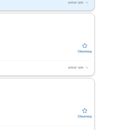
pokaż opis
ania na incydenty. Pełnienie roli eksperta w
awie...
pokaż opis
enty bezpieczeństwa oraz rozwój
iu zespołami...