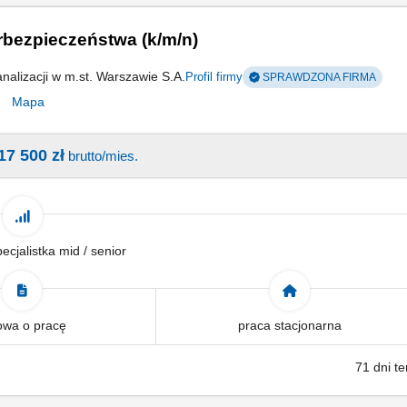
s. Cyberbezpieczeństwa (k/m/n)
nalizacji w m.st. Warszawie S.A.
Profil firmy
SPRAWDZONA FIRMA
4
Mapa
17 500 zł
brutto/mies.
pecjalistka mid / senior
wa o pracę
praca stacjonarna
71 dni t