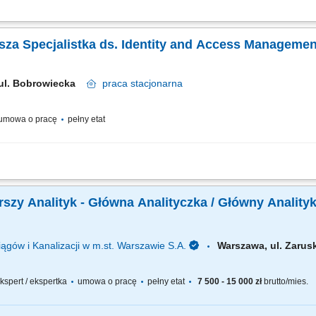
ć i optymalizować procesy zarządzania tożsamością, wdrażać standardy bezpiecz
akres obowiązków: Projektowanie strategii modeli zarządzania dostępem. Opracowy
arsza Specjalistka ds. Identity and Access Managemen
 ul. Bobrowiecka
praca
stacjonarna
umowa o pracę
pełny etat
 strategii zarządzania tożsamością oraz dostępami w organizacji. Definiowanie 
ozwiązań. Zarządzanie ryzykiem wynikającym z niewłaściwego przydziału uprawnień
arszy Analityk - Główna Analityczka / Główny Analit
ągów i Kanalizacji w m.st. Warszawie S.A.
Warszawa, ul. Zaru
 ekspert / ekspertka
umowa o pracę
pełny etat
7 500 - 15 000 zł
brutto/mies.