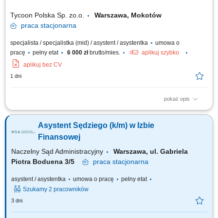
Tycoon Polska Sp. zo.o.
Warszawa, Mokotów
praca
stacjonarna
specjalista / specjalistka (mid) / asystent / asystentka
umowa o
pracę
pełny etat
6 000 zł
brutto/mies.
aplikuj szybko
aplikuj bez CV
1 dni
pokaż opis
Responsibilities: Answering and directing phone calls, emails, and other
communications. Filing, organizing, and maintaining office documents.
Asystent Sędziego (k/m) w Izbie
Assisting in scheduling meetings, appointments, and managing
calendars. Performing data entry tasks, updating records, and generating
Finansowej
reports. Ordering and...
Naczelny Sąd Administracyjny
Warszawa, ul. Gabriela
Piotra Boduena 3/5
praca
stacjonarna
asystent / asystentka
umowa o pracę
pełny etat
Szukamy 2 pracowników
3 dni