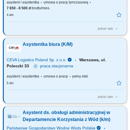
asystent / asystentka
umowa o pracę tymczasową
7 650 - 8 500 zł
brutto/mies.
4 dni
pokaż opis
Responsibilities: Supporting teams in the coordination and management
of projects; Coordinating and monitoring document workflows, contracts,
Asystentka biura (K/M)
notes, letters, reports and following up on related actions; Preparing and
monitoring financial commitments, invoices, payment records and bank
statements and...
CEVA Logistics Poland Sp. z o.o.
Warszawa, ul.
Poleczki 33
praca
stacjonarna
asystent / asystentka
umowa o pracę
pełny etat
5 dni
pokaż opis
Twój zakres obowiązków: Obsługa recepcji oraz dbanie o jej sprawne
funkcjonowanie. Przyjmowanie gości i zapewnienie profesjonalnej
Asystent ds. obsługi administracyjnej w
obsługi odwiedzających. Obsługa centrali telefonicznej, odbieranie i
przekierowywanie połączeń. Przyjmowanie, wysyłka i dystrybucja
Departamencie Korzystania z Wód (k/m)
korespondencji (poczta,...
Państwowe Gospodarstwo Wodne Wody Polskie