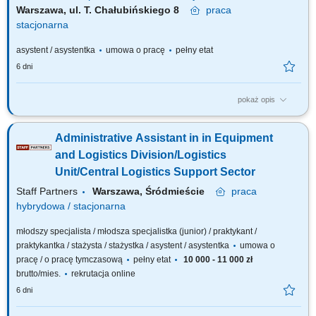
Warszawa, ul. T. Chałubińskiego 8
praca
stacjonarna
asystent / asystentka
umowa o pracę
pełny etat
6 dni
pokaż opis
OSOBA NA TYM STANOWISKU BĘDZIE ODPOWIEDZIALNA ZA: obsługę
sekretariatu, prowadzenie spraw organizacyjnych Departamentu,
Administrative Assistant in in Equipment
zarządzanie obiegiem dokumentacji tradycyjnej oraz obsługę
korespondencji elektronicznej (EZD, e-PUAP, e-Doręczenia),
and Logistics Division/Logistics
prowadzenie kalendarza oraz organizację i obsługę...
Unit/Central Logistics Support Sector
Staff Partners
Warszawa, Śródmieście
praca
hybrydowa / stacjonarna
młodszy specjalista / młodsza specjalistka (junior) / praktykant /
praktykantka / stażysta / stażystka / asystent / asystentka
umowa o
pracę / o pracę tymczasową
pełny etat
10 000 - 11 000 zł
brutto/mies.
rekrutacja online
6 dni