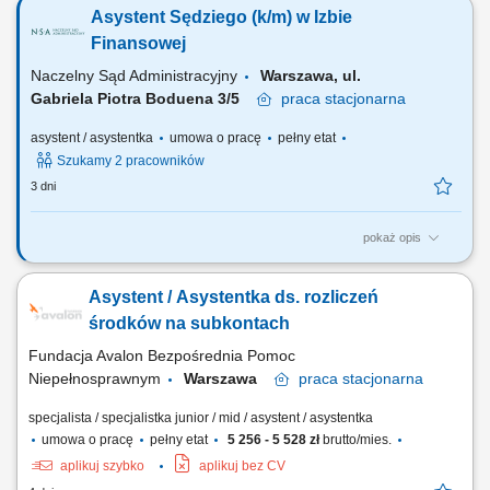
communications. Filing, organizing, and maintaining office documents.
Asystent Sędziego (k/m) w Izbie
Assisting in scheduling meetings, appointments, and managing
calendars. Performing data entry tasks, updating records, and
Finansowej
generating reports. Ordering and...
Naczelny Sąd Administracyjny
Warszawa, ul.
Gabriela Piotra Boduena 3/5
praca
stacjonarna
asystent / asystentka
umowa o pracę
pełny etat
Szukamy 2 pracowników
3 dni
pokaż opis
Izba Finansowa sprawuje nadzór nad orzecznictwem wojewódzkich
sądów administracyjnych w sprawach zobowiązań podatkowych i
Asystent / Asystentka ds. rozliczeń
innych świadczeń pieniężnych, do których mają zastosowanie przepisy
podatkowe oraz o egzekucji świadczeń pieniężnych. W Izbie
środków na subkontach
Finansowej rozpoznaje się także...
Fundacja Avalon Bezpośrednia Pomoc
Niepełnosprawnym
Warszawa
praca
stacjonarna
specjalista / specjalistka junior / mid / asystent / asystentka
umowa o pracę
pełny etat
5 256 - 5 528 zł
brutto/mies.
aplikuj szybko
aplikuj bez CV