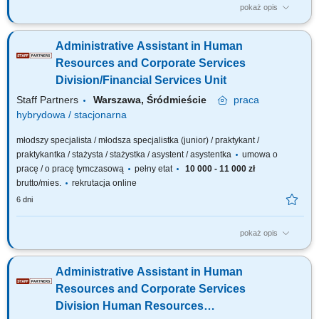
pokaż opis
The description of duties is a presented below: Oversee workload
management, ensuring the team's capacity to handle: Peak periods and
Administrative Assistant in Human
fluctuating demands; Urgent or unexpected changes in workload
minimizing disruptions and maintaining productivity; Perform a range of
Resources and Corporate Services
administrative tasks, including:...
Division/Financial Services Unit
Staff Partners
Warszawa, Śródmieście
praca
hybrydowa / stacjonarna
młodszy specjalista / młodsza specjalistka (junior) / praktykant /
praktykantka / stażysta / stażystka / asystent / asystentka
umowa o
pracę / o pracę tymczasową
pełny etat
10 000 - 11 000 zł
brutto/mies.
rekrutacja online
6 dni
pokaż opis
The description of duties is a presented below: To perform
correspondence management activities in the remit of FIN unit; To register
Administrative Assistant in Human
invoices/claims in ABAC/SUMMA (the agency’s financial management
system) To identify and match invoices with other documents necessary
Resources and Corporate Services
for payment (Purchase Orders,...
Division Human Resources