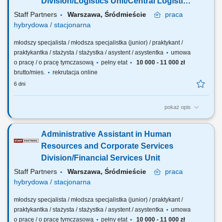
Division/Logistics Unit/Central Logistics
Support Sector
Staff Partners
Warszawa, Śródmieście
praca
hybrydowa / stacjonarna
młodszy specjalista / młodsza specjalistka (junior) / praktykant /
praktykantka / stażysta / stażystka / asystent / asystentka
umowa
o pracę / o pracę tymczasową
pełny etat
10 000 - 11 000 zł
brutto/mies.
rekrutacja online
6 dni
pokaż opis
The description of duties is a presented below: Oversee workload
management, ensuring the team's capacity to handle: Peak periods and
Administrative Assistant in Human
fluctuating demands; Urgent or unexpected changes in workload
minimizing disruptions and maintaining productivity; Perform a range of
Resources and Corporate Services
administrative tasks, including:...
Division/Financial Services Unit
Staff Partners
Warszawa, Śródmieście
praca
hybrydowa / stacjonarna
młodszy specjalista / młodsza specjalistka (junior) / praktykant /
praktykantka / stażysta / stażystka / asystent / asystentka
umowa
o pracę / o pracę tymczasową
pełny etat
10 000 - 11 000 zł