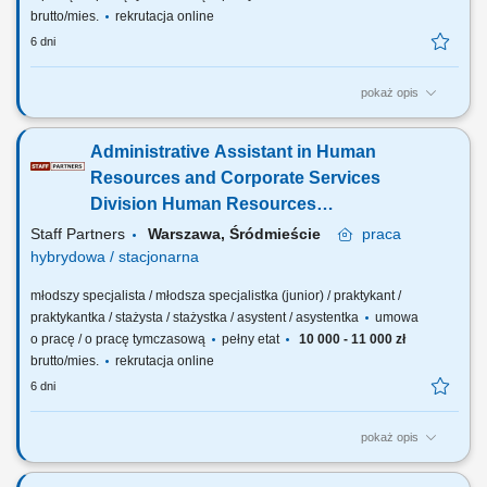
brutto/mies.
rekrutacja online
6 dni
pokaż opis
The description of duties is a presented below: To perform
correspondence management activities in the remit of FIN unit; To
Administrative Assistant in Human
register invoices/claims in ABAC/SUMMA (the agency’s financial
management system) To identify and match invoices with other
Resources and Corporate Services
documents necessary for payment (Purchase Orders,...
Division Human Resources
Unit/Personnel Administration
Staff Partners
Warszawa, Śródmieście
praca
Sector/Expatriate Services Team
hybrydowa / stacjonarna
młodszy specjalista / młodsza specjalistka (junior) / praktykant /
praktykantka / stażysta / stażystka / asystent / asystentka
umowa
o pracę / o pracę tymczasową
pełny etat
10 000 - 11 000 zł
brutto/mies.
rekrutacja online
6 dni
pokaż opis
The description of duties is a presented below: Provide support in
general administrative procedures, including visits to public