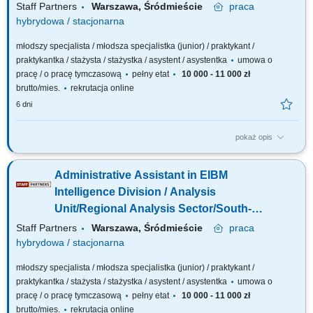
Unit/Personnel Administration
Staff Partners
Warszawa, Śródmieście
praca
Sector/Expatriate Services Team
hybrydowa / stacjonarna
młodszy specjalista / młodsza specjalistka (junior) / praktykant /
praktykantka / stażysta / stażystka / asystent / asystentka
umowa o
pracę / o pracę tymczasową
pełny etat
10 000 - 11 000 zł
brutto/mies.
rekrutacja online
6 dni
pokaż opis
The description of duties is a presented below: Provide support in general
administrative procedures, including visits to public administration offices.
Administrative Assistant in EIBM
Verifying, accepting and processing staff’s applications. Supporting the
review of tax refund claims, invoices and requests for payments....
Intelligence Division / Analysis
Unit/Regional Analysis Sector/South-
East Team
Staff Partners
Warszawa, Śródmieście
praca
hybrydowa / stacjonarna
młodszy specjalista / młodsza specjalistka (junior) / praktykant /
praktykantka / stażysta / stażystka / asystent / asystentka
umowa o
pracę / o pracę tymczasową
pełny etat
10 000 - 11 000 zł
brutto/mies.
rekrutacja online