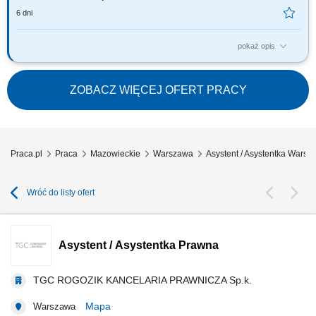
6 dni
pokaż opis
The description of duties is a presented below: to provide administrative
support in general administrative procedures for the team leader and
team staff; to support the document flows and archiving; to support in
ZOBACZ WIĘCEJ OFERT PRACY
drafting notes, letters, reports and follow ups on documents; to carry out
data entry...
Praca.pl
Praca
Mazowieckie
Warszawa
Asystent / Asystentka Warsz
Wróć do listy ofert
Asystent / Asystentka Prawna
TGC ROGOZIK KANCELARIA PRAWNICZA Sp.k.
Mapa
Warszawa