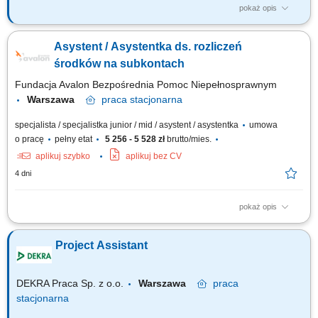
pokaż opis
Izba Finansowa sprawuje nadzór nad orzecznictwem wojewódzkich
sądów administracyjnych w sprawach zobowiązań podatkowych i innych
Asystent / Asystentka ds. rozliczeń
świadczeń pieniężnych, do których mają zastosowanie przepisy
podatkowe oraz o egzekucji świadczeń pieniężnych. W Izbie Finansowej
środków na subkontach
rozpoznaje się także...
Fundacja Avalon Bezpośrednia Pomoc Niepełnosprawnym
Warszawa
praca
stacjonarna
specjalista / specjalistka junior / mid / asystent / asystentka
umowa
o pracę
pełny etat
5 256 - 5 528 zł
brutto/mies.
aplikuj szybko
aplikuj bez CV
4 dni
pokaż opis
Zakres obowiązków: Obsługa narzędzi i programów umożliwiających
zbieranie darowizn i 1,5% podatku na rzecz Beneficjentów Fundacji
Project Assistant
Avalon; Obsługa umów darowizn – rejestracja, weryfikacja,
przygotowanie wymaganego sprawozdania; Kontrola terminów i kwot
środków zgromadzonych na...
DEKRA Praca Sp. z o.o.
Warszawa
praca
stacjonarna