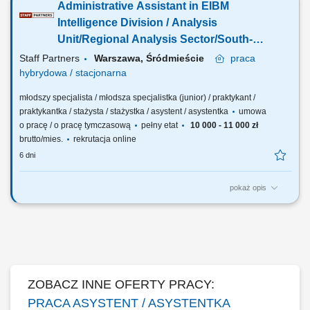
Administrative Assistant in EIBM
administration offices. Verifying, accepting and processing staff’s
applications. Supporting the review of tax refund claims, invoices and
Intelligence Division / Analysis
requests for payments....
Unit/Regional Analysis Sector/South-
East Team
Staff Partners
Warszawa, Śródmieście
praca
hybrydowa / stacjonarna
młodszy specjalista / młodsza specjalistka (junior) / praktykant /
praktykantka / stażysta / stażystka / asystent / asystentka
umowa
o pracę / o pracę tymczasową
pełny etat
10 000 - 11 000 zł
brutto/mies.
rekrutacja online
6 dni
pokaż opis
The description of duties is a presented below: to provide administrative
support in general administrative procedures for the team leader and
team staff; to support the document flows and archiving; to support in
drafting notes, letters, reports and follow ups on documents; to carry out
data entry...
ZOBACZ INNE OFERTY PRACY:
PRACA ASYSTENT / ASYSTENTKA