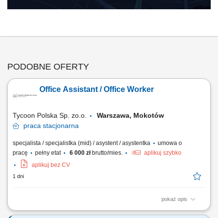
PODOBNE OFERTY
Office Assistant / Office Worker
Tycoon Polska Sp. zo.o.
Warszawa, Mokotów
praca
stacjonarna
specjalista / specjalistka (mid) / asystent / asystentka
umowa o
pracę
pełny etat
6 000 zł
brutto/mies.
aplikuj szybko
aplikuj bez CV
1 dni
pokaż opis
Responsibilities: Answering and directing phone calls, emails, and other