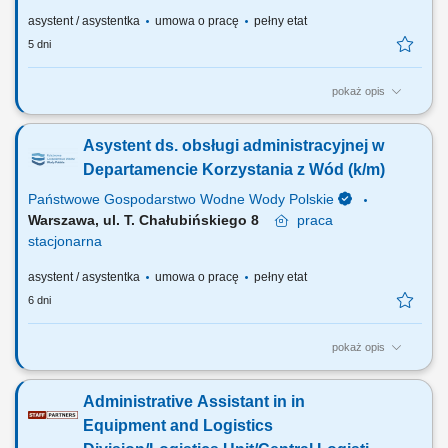
asystent / asystentka
umowa o pracę
pełny etat
5 dni
pokaż opis
Twój zakres obowiązków: Obsługa recepcji oraz dbanie o jej sprawne
funkcjonowanie. Przyjmowanie gości i zapewnienie profesjonalnej
Asystent ds. obsługi administracyjnej w
obsługi odwiedzających. Obsługa centrali telefonicznej, odbieranie i
przekierowywanie połączeń. Przyjmowanie, wysyłka i dystrybucja
Departamencie Korzystania z Wód (k/m)
korespondencji (poczta,...
Państwowe Gospodarstwo Wodne Wody Polskie
Warszawa, ul. T. Chałubińskiego 8
praca
stacjonarna
asystent / asystentka
umowa o pracę
pełny etat
6 dni
pokaż opis
OSOBA NA TYM STANOWISKU BĘDZIE ODPOWIEDZIALNA ZA:
obsługę sekretariatu, prowadzenie spraw organizacyjnych
Administrative Assistant in in
Departamentu, zarządzanie obiegiem dokumentacji tradycyjnej oraz
obsługę korespondencji elektronicznej (EZD, e-PUAP, e-Doręczenia),
Equipment and Logistics
prowadzenie kalendarza oraz organizację i obsługę...