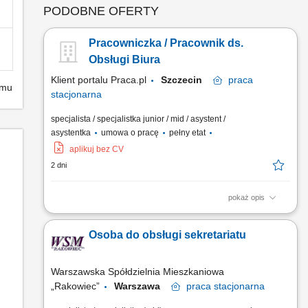
PODOBNE OFERTY
Pracowniczka / Pracownik ds.
Obsługi Biura
Klient portalu Praca.pl
Szczecin
praca
emu
stacjonarna
specjalista / specjalistka junior / mid / asystent /
asystentka
umowa o pracę
pełny etat
aplikuj bez CV
2 dni
pokaż opis
Obsługa korespondencji przychodzącej i wychodzącej oraz
przesyłek. Przygotowywanie pism, dokumentów i innych
Osoba do obsługi sekretariatu
materiałów administracyjnych. Prowadzenie i porządkowanie
obiegu dokumentów w biurze, w tym archiwizacja.
Prowadzenie dokumentacji administracyjnej i eksploatacyjnej
Warszawska Spółdzielnia Mieszkaniowa
nieruchomości....
„Rakowiec”
Warszawa
praca
stacjonarna