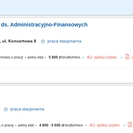
OWIEDZIALNA ZA: organizowanie i obsługę bieżącej pracy sekretariatu, reali
ymi, w tym dbanie o prawidłowy obieg dokumentów; organizację spotkań oraz wydar
ka ds. Administracyjno-Finansowych
, ul. Koncertowa 8
praca
stacjonarna
mowa o pracę
pełny etat
5 800 zł
brutto/mies.
aplikuj szybko
wanie zakupów zgodnie z obowiązującymi procedurami. Prowadzenie dokumentacji 
ji planu finansowego i kontrola wydatków. Współpraca z księgowością oraz przygot
ów
praca
stacjonarna
 o pracę
pełny etat
4 800 - 5 600 zł
brutto/mies.
aplikuj szybko