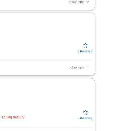
pokaż opis
iałów administracyjnych. Prowadzenie i
yjnej nieruchomości....
pokaż opis
 pobieranie i obsługa faktur z Krajowego
nie terminowości...
aplikuj bez CV