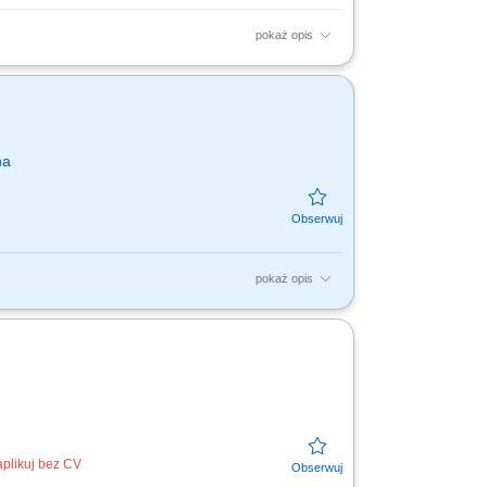
pokaż opis
izacja zadań administracyjno-biurowych)
ty e-mail;...
na
pokaż opis
dnie z obowiązującą w Państwowym
cej spraw organizacyjnych i...
aplikuj bez CV