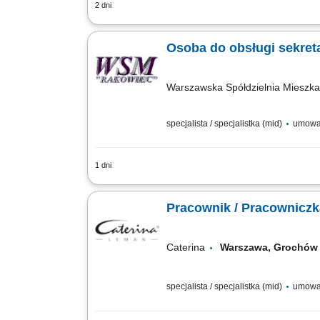
2 dni
Obsługa korespondencji przychodzącej 
porządkowanie obiegu dokumentów w biu
Osoba do obsługi sekreta
Warszawska Spółdzielnia Mieszk
specjalista / specjalistka (mid)
umowa
1 dni
prowadzenie sekretariatu, obsługa kor
Systemu e-Faktur (KSeF), redagowanie 
Pracownik / Pracowniczka
Caterina
Warszawa, Groch
specjalista / specjalistka (mid)
umowa