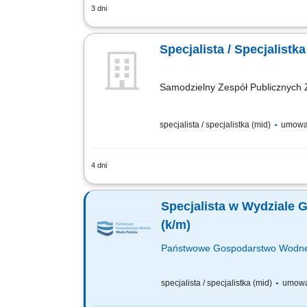
3 dni
Miejsce pracy: DOM MODY na Grochowie
administracyjno-biurowych, zapewnieni
Specjalista / Specjalistka
Samodzielny Zespół Publicznych
specjalista / specjalistka (mid)
umowa
4 dni
Organizowanie pracy sekretariatu m.in.
Zapewnienie sprawnego funkcjonowania 
Specjalista w Wydziale
(k/m)
Państwowe Gospodarstwo Wodne
specjalista / specjalistka (mid)
umowa