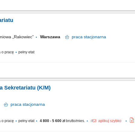
i wychodzącej oraz przesyłek. Przygotowywanie pism, dokumentów i innych mater
rze, w tym archiwizacja. Prowadzenie dokumentacji administracyjnej i eksploatac
riatu
aniowa „Rakowiec”
Warszawa
praca
stacjonarna
 o pracę
pełny etat
espondencji przychodzącej oraz wychodzącej, wysyłanie korespondencji pocztowej,
pism, udzielanie mieszkańcom podstawowych informacji telefonicznie, monitorowa
 Sekretariatu (K/M)
ów
praca
stacjonarna
 o pracę
pełny etat
4 800 - 5 600 zł
brutto/mies.
aplikuj szybko