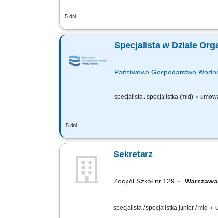
5 dni
Miejsce pracy: DOM MODY na Grochowie
dbanie o prawidłowy przepływ informacj
Specjalista w Dziale Org
Państwowe Gospodarstwo Wodne
specjalista / specjalistka (mid)
umowa
5 dni
OSOBA NA TYM STANOWISKU BĘDZIE ODP
Gospodarstwie Wodnym Wody Polskie Ins
Sekretarz
Zespół Szkół nr 129
Warszawa
specjalista / specjalistka junior / mid
u