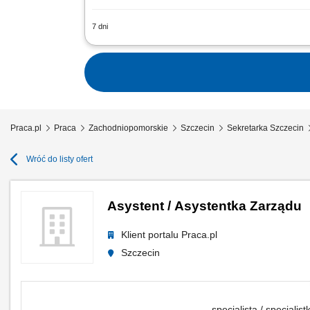
7 dni
Opis stanowiska: Przygotowanie rocz
jednostkach oświatowych m. st. Warsza
Praca.pl
Praca
Zachodniopomorskie
Szczecin
Sekretarka Szczecin
Wróć do listy ofert
Asystent / Asystentka Zarządu
Klient portalu Praca.pl
Szczecin
specjalista / specjalis