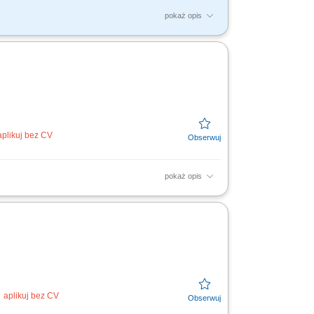
pokaż opis
zację zadań związanych z obowiązującymi
zeń, umawianie...
aplikuj bez CV
pokaż opis
finansowej, w tym obsługa faktur, rejestrów
owywanie...
aplikuj bez CV