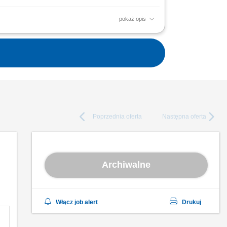
pokaż opis
zielenia Zamówień obowiązującym w
i wraz z ich zaangażowaniem...
Poprzednia
oferta
Następna
oferta
Archiwalne
Włącz job alert
Drukuj