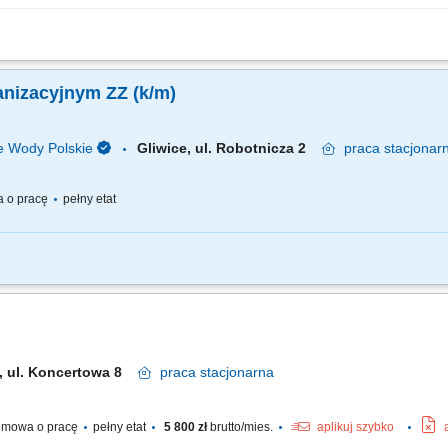
 Wynagrodzenie: 4800 – 5600 brutto OBOWIĄZKI: prowadzenie sekretariatu (real
i oraz dokumentów w firmie; ewidencja korespondencji oraz przesyłek; obsługa pocz
anizacyjnym ZZ (k/m)
 Wody Polskie
Gliwice, ul. Robotnicza 2
praca
stacjonar
 o pracę
pełny etat
OWIEDZIALNA ZA: prowadzenie kancelarii i sekretariatu Zarządu Zlewni zgo
trukcją kancelaryjną, udział w przygotowywaniu zbiorczej korespondencji dotyczą
, ul. Koncertowa 8
praca
stacjonarna
mowa o pracę
pełny etat
5 800 zł
brutto/mies.
aplikuj szybko