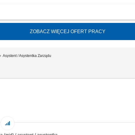
nego planu zakupów na podstawie planu finansowego (zgodnie z Regulaminem Ud
wy) oraz jego bieżąca aktualizacja; Przygotowanie umów na media i bieżące usług
ZOBACZ WIĘCEJ OFERT PRACY
Asystent / Asystentka Zarządu
tka (mid) / asystent / asystentka