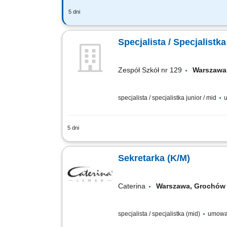
5 dni
OSOBA NA TYM STANOWISKU BĘDZIE ODP
przepisami i instrukcjami kancelaryjn
Specjalista / Specjalist
Zespół Szkół nr 129
Warszawa
specjalista / specjalistka junior / mid
u
5 dni
Opis stanowiska Planowanie i koordyno
oraz rozliczeń. Monitorowanie realizac
Sekretarka (K/M)
Caterina
Warszawa, Groch
specjalista / specjalistka (mid)
umowa