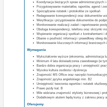
Koordynacja bieżących spraw administracyjnych i
Przygotowywanie materiałów, raportów, agend i ze
Sporządzanie notatek i protokołów ze spotkań
Redagowanie korespondencji oraz dokumentów ur
Weryfikacja i przygotowanie dokumentów do podpi
Monitorowanie realizacji zadań i raportowanie pos
Obsługa korespondencji, telefonu oraz skrzynki m
Wspieranie organizacji spotkań z kontrahentami i 
Dbanie o poufność informacji i prawidłowy obieg 
Monitorowanie kluczowych informacji branżowych 
Wymagania
Wykształcenie wyższe (ekonomia, administracja lu
Minimum 4 lata doświadczenia zawodowego (w tym
Bardzo dobra organizacja pracy i umiejętność prac
Wysoka kultura osobista i dyskrecja
Znajomość MS Office oraz narzędzi komunikacyjn
Znajomość języka angielskiego min. B2
Umiejętność tworzenia raportów i notatek służbow
Prawo jazdy kat. B
Mile widziana znajomość etykiety biznesowej i pr
Dodatkowym atutem będą kursy z zakresu pracy asy
Oferujemy