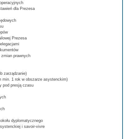
 operacyjnych
stawień dla Prezesa
zędowych
su
tępów
ailowej Prezesa
delegacjami
dokumentów
i zmian prawnych
b zarządzanie)
 min. 1 rok w obszarze asystenckim)
y pod presją czasu
ych
ych
otokołu dyplomatycznego
stenckiej i savoir-vivre