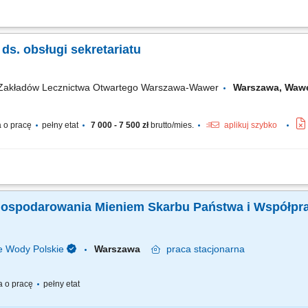
 Wynagrodzenie: 4800 – 5600 brutto Zakres obowiązków: kompleksowa obsługa se
e sprawnego przepływu informacji i dokumentów w firmie, ewidencjonowanie kores
 ds. obsługi sekretariatu
 Zakładów Lecznictwa Otwartego Warszawa-Wawer
Warszawa, Wa
 o pracę
pełny etat
7 000 - 7 500 zł
brutto/mies.
aplikuj szybko
 w zakresie obsługi interesantów, w tym kierowanie do właściwych komórek organi
sekretariatu poprzez odpowiednią organizację pracy własnej, obsługę telefoniczn
 Gospodarowania Mieniem Skarbu Państwa i Współpr
 Wody Polskie
Warszawa
praca
stacjonarna
 o pracę
pełny etat