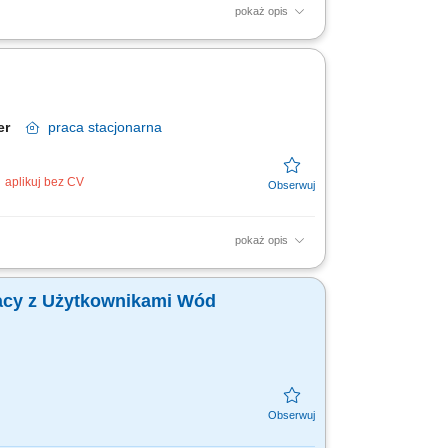
pokaż opis
kretariatu oraz realizacja bieżących zadań
pondencji oraz...
wer
praca
stacjonarna
aplikuj bez CV
pokaż opis
zacyjnych zgodnie z ich kompetencjami.
ą oraz poczty...
acy z Użytkownikami Wód