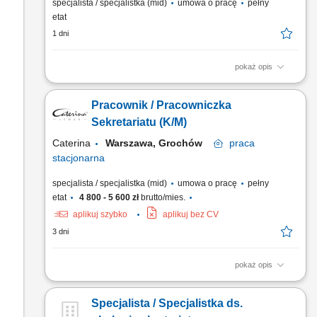
specjalista / specjalistka (mid)
umowa o pracę
pełny
etat
1 dni
pokaż opis
prowadzenie sekretariatu, obsługa korespondencji
przychodzącej oraz wychodzącej, wysyłanie korespondencji
Pracownik / Pracowniczka
pocztowej, pobieranie i obsługa faktur z Krajowego Systemu e-
Faktur (KSeF), redagowanie pism, udzielanie mieszkańcom
Sekretariatu (K/M)
podstawowych informacji telefonicznie, monitorowanie
Caterina
Warszawa, Grochów
praca
terminowości...
stacjonarna
specjalista / specjalistka (mid)
umowa o pracę
pełny
etat
4 800 - 5 600 zł
brutto/mies.
aplikuj szybko
aplikuj bez CV
3 dni
pokaż opis
Miejsce pracy: DOM MODY na Grochowie Wynagrodzenie:
4800 – 5600 brutto Zakres obowiązków: kompleksowa obsługa
Specjalista / Specjalistka ds.
sekretariatu oraz realizacja bieżących zadań administracyjno-