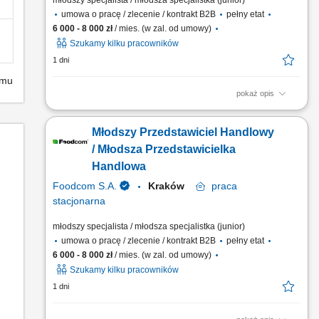
młodszy specjalista / młodsza specjalistka (junior)
umowa o pracę / zlecenie / kontrakt B2B
pełny etat
6 000 - 8 000 zł
/ mies. (w zal. od umowy)
Szukamy kilku pracowników
1 dni
emu
pokaż opis
Obowiązki: Nawiązywanie relacji handlowych z Klientami B2B
na podległych rynkach; Samodzielne prowadzenie negocjacji
Młodszy Przedstawiciel Handlowy
handlowych; Nadzorowanie procesu sprzedaży towaru do
klienta; Utrzymywanie dobrych relacji z dostawcami i Klientami;
/ Młodsza Przedstawicielka
Badanie źródeł nowych potencjalnych Klientów na...
Handlowa
Foodcom S.A.
Kraków
praca
stacjonarna
młodszy specjalista / młodsza specjalistka (junior)
umowa o pracę / zlecenie / kontrakt B2B
pełny etat
6 000 - 8 000 zł
/ mies. (w zal. od umowy)
Szukamy kilku pracowników
1 dni