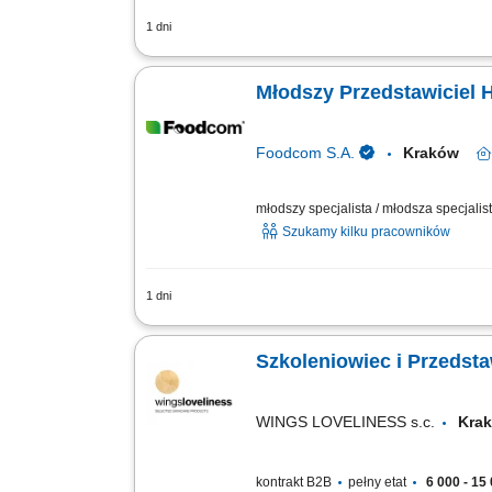
1 dni
Obowiązki: Nawiązywanie relacji hand
sprzedaży towaru do klienta; Utrzymywa
Młodszy Przedstawiciel 
Foodcom S.A.
Kraków
młodszy specjalista / młodsza specjalist
Szukamy kilku pracowników
1 dni
Zadania: Aktywne pozyskiwanie klient
sprzedaży. Budowanie i utrzymywanie tr
Szkoleniowiec i Przedsta
WINGS LOVELINESS s.c.
Kr
kontrakt B2B
pełny etat
6 000 - 15 