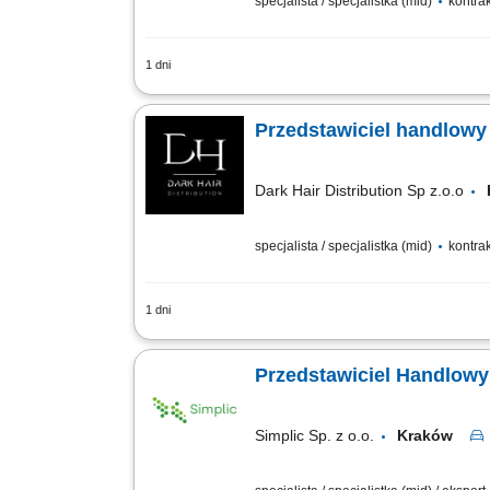
specjalista / specjalistka (mid)
kontra
1 dni
Zadania Rozwijanie dystrybucji specja
partnerów biznesowych. Prowadzenie war
Przedstawiciel handlowy 
Dark Hair Distribution Sp z.o.o
specjalista / specjalistka (mid)
kontra
1 dni
Twój zakres obowiązków aktywne pozysk
obecnymi klientami prezentacja profes
Przedstawiciel Handlowy
Simplic Sp. z o.o.
Kraków