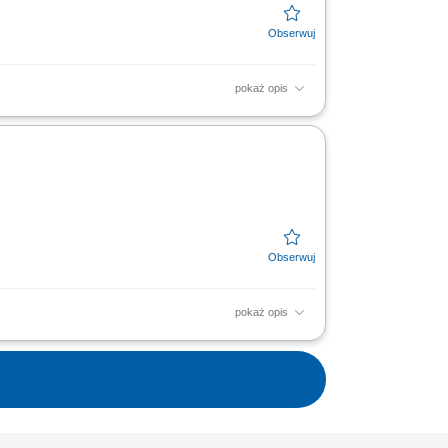
pokaż opis
 planów sprzedażowych, profesjonalna
 firmy zgodna ze standardami.
pokaż opis
 Współpraca z zespołem sprzedażowym.
i, Poszukujesz...