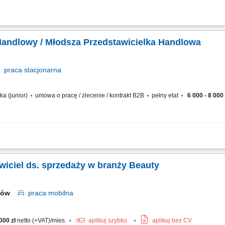
lowych z Klientami B2B na podległych rynkach; Samodzielne prowadzenie negocj
nie dobrych relacji z dostawcami i Klientami; Badanie źródeł nowych potencjalnych
Handlowy / Młodsza Przedstawicielka Handlowa
praca
stacjonarna
ka (junior)
umowa o pracę / zlecenie / kontrakt B2B
pełny etat
6 000 - 8 000 
ów B2B oraz badanie potencjału nowych rynków. Samodzielne prowadzenie negocj
wałych relacji z kontrahentami oraz dostawcami. Koordynacja procesów zakupu i s
wiciel ds. sprzedaży w branży Beauty
aków
praca
mobilna
000 zł
netto (+VAT)/mies.
aplikuj szybko
aplikuj bez CV