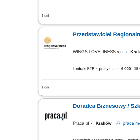
1 dni
Aktywna sprzedaż oraz promocja kosmec
szkoleń produktowych dla partnerów biz
Przedstawiciel Regionaln
WINGS LOVELINESS s.c.
Kr
kontrakt B2B
pełny etat
6 000 - 15 
1 dni
aktywne rozwijanie sieci klientów na p
oraz szkoleń produktowych, utrzymywani
Doradca Biznesowy / Szk
Praca.pl
Kraków
praca
mo