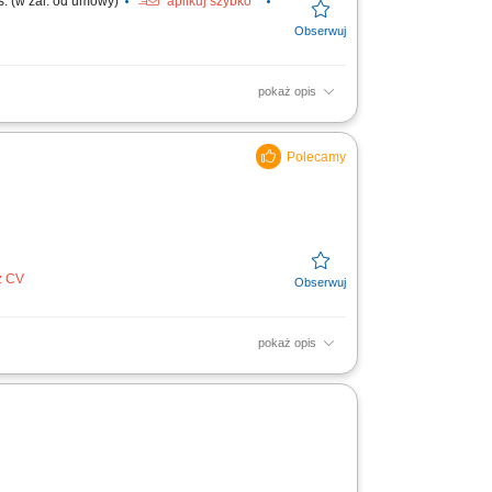
s. (w zal. od umowy)
aplikuj szybko
pokaż opis
t dopasowanych do potrzeb klientów;
ga systemu CRM i...
z CV
pokaż opis
cji i dosprzedaży; Analizowanie i
u zapewnienia...