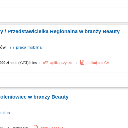
eutyków w wyznaczonym regionie; Praca w terenie obejmująca regularne spotkani
nesowych; Aktywne pozyskiwanie nowych klientów (kliniki medycyny estetycznej, g
y / Przedstawicielka Regionalna w branży Beauty
aków
praca
mobilna
000 zł
netto (+VAT)/mies.
aplikuj szybko
aplikuj bez CV
owierzonym obszarze, sprzedaż profesjonalnych produktów dla gabinetów kosmetolo
e trwałych relacji z partnerami biznesowymi, realizowanie założonych celów sprz
oleniowiec w branży Beauty
bilna