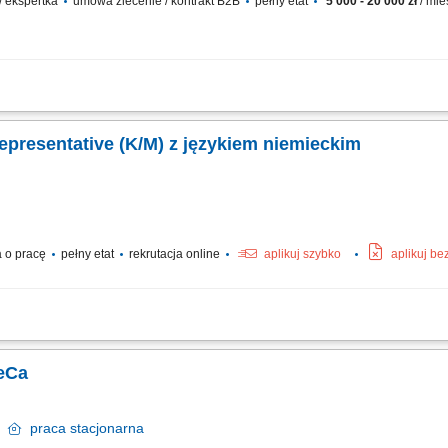
 / ekspertka
umowa zlecenie / kontrakt B2B
pełny etat
5 000 - 20 000 zł
/ mie
 wyborze rozwiązań z zakresu odnawialnych źródeł energii; przygotowywanie ofer
egocjacji; zawieranie umów i budowanie długofalowych relacji z klientami; obsłu
epresentative (K/M) z językiem niemieckim
 o pracę
pełny etat
rekrutacja online
aplikuj szybko
aplikuj be
ientami z przypisanego portfolio telefonicznie i mailowo w celu umawiania konsulta
 dosprzedaży kont klientów; Rozwiązywanie problemów i doradzanie klientom w cel
eCa
w
praca
stacjonarna