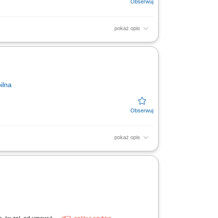
pokaż opis
ośrednich wizyt handlowo-doradczych u
inik. Pozyskiwanie do...
ilna
pokaż opis
lowych relacji biznesowych opieka nad
irmy podczas spotkań...