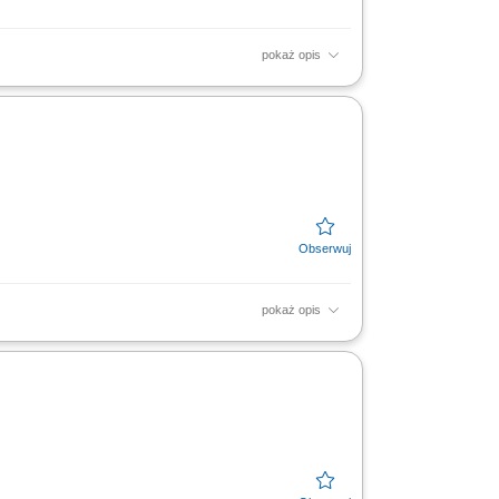
pokaż opis
a z klientami; Prowadzenie prezentacji oraz
abinety...
pokaż opis
gicznych i klinik, organizowanie prezentacji
edażowych,...