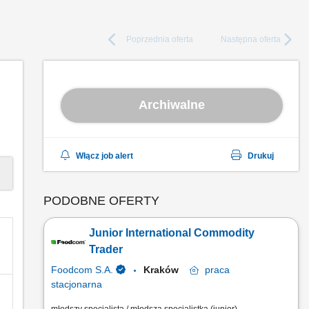
Poprzednia
oferta
Następna
oferta
Archiwalne
Włącz job alert
Drukuj
PODOBNE OFERTY
Junior International Commodity
Trader
Foodcom S.A.
Kraków
praca
stacjonarna