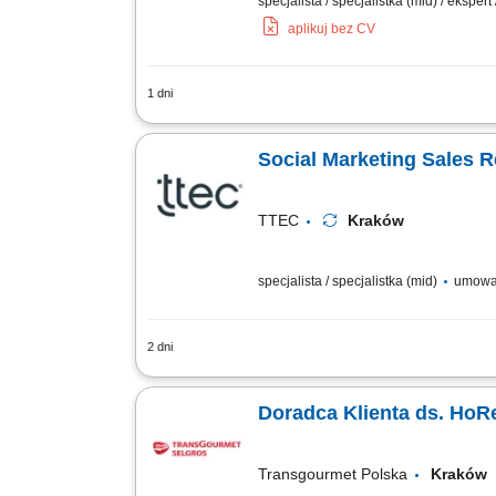
specjalista / specjalistka (mid) / ekspert
aplikuj bez CV
1 dni
Opis stanowiska doradzanie klientom w
prowadzenie spotkań handlowych oraz n
Social Marketing Sales R
TTEC
Kraków
specjalista / specjalistka (mid)
umowa
2 dni
Opis stanowiska: Kontaktowanie się z kl
opracowywanie strategii zarządzania i
Doradca Klienta ds. HoR
Transgourmet Polska
Krakó