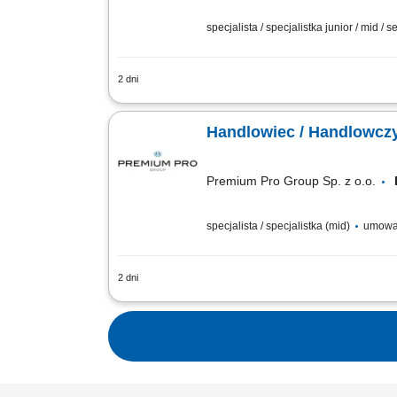
specjalista / specjalistka junior / mid / s
2 dni
Twój zakres obowiązków pozyskiwanie k
obsługa klientów, mająca cechy partner
Handlowiec / Handlowcz
Premium Pro Group Sp. z o.o.
specjalista / specjalistka (mid)
umowa 
2 dni
Twoje zadania: Aktywne prowadzenie ro
Oczekujemy: Biegłej znajomości języka p