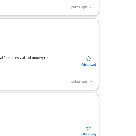
pokaż opis
acji handlowych; Nadzorowanie procesu
 Klientów na...
zł
/ mies. (w zal. od umowy)
pokaż opis
acji handlowych i nadzór nad procesem
przedaży przy...