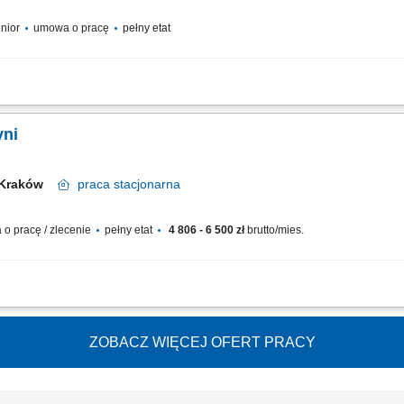
enior
umowa o pracę
pełny etat
lientów gastronomicznych, a także utrzymywanie i rozwój współpracy, realizacja
stwa biznesowego, budowanie długotrwałych relacji z klientami, prezentacja oferty
yni
Kraków
praca
stacjonarna
o pracę / zlecenie
pełny etat
4 806 - 6 500 zł
brutto/mies.
zmów telefonicznych z klientami, Budowanie i utrzymywanie relacji z klientami,
olskiego, Otwartości na kontakt z ludźmi, Wysokiej kultury osobistej i punktualnośc
ZOBACZ WIĘCEJ OFERT PRACY