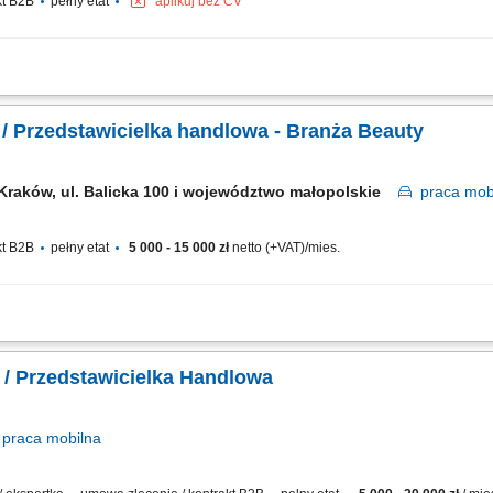
kt B2B
pełny etat
aplikuj bez CV
listycznych preparatów pielęgnacyjnych w przydzielonym rejonie. Realizacja bezp
sztatów praktycznych oraz prezentacji produktowych dla personelu gabinetów i kl
/ Przedstawicielka handlowa - Branża Beauty
Kraków, ul. Balicka 100 i województwo małopolskie
praca
mob
kt B2B
pełny etat
5 000 - 15 000 zł
netto (+VAT)/mies.
iwanie nowych klientów B2B (salony fryzjerskie) budowanie i rozwijanie długofa
jonalnych produktów i nowości realizacja planów sprzedażowych reprezentowanie f
 / Przedstawicielka Handlowa
praca
mobilna