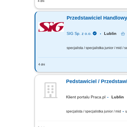
4 dni
Aktywne pozyskiwanie nowych klientów
budowanie długofalowych relacji. Przy
Przedstawiciel Handlowy
SIG Sp. z o.o.
Lublin
specjalista / specjalistka junior / mid / 
4 dni
Opis stanowiska: Rozwijanie sprzedaż
Budowanie i utrzymywanie długofalowych
Pedstawiciel / Przedsta
Klient portalu Praca.pl
Lubli
specjalista / specjalistka junior / mid
u