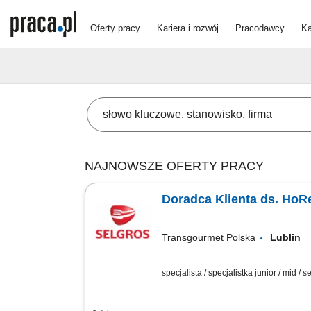
Oferty pracy
Kariera i rozwój
Pracodawcy
Ka
NAJNOWSZE OFERTY PRACY
Doradca Klienta ds. HoR
Transgourmet Polska
Lubli
specjalista / specjalistka junior / mid / s