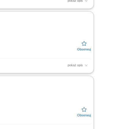
pokaż opis
 odbiorców w celu dopasowania optymalnych
 stacjonarnych....
pokaż opis
w z sektora oświatowo-wychowawczego;
az materiałów wspierających...