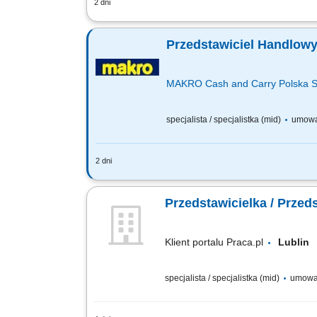
2 dni
Twój zakres obowiązków pozyskiwanie k
obsługa klientów, mająca cechy partner
Przedstawiciel Handlowy 
MAKRO Cash and Carry Polska S
specjalista / specjalistka (mid)
umowa
2 dni
Twój zakres obowiązków: Aktywny kont
szczególnym naciskiem na rozwiązania 
Przedstawicielka / Prze
Klient portalu Praca.pl
Lubli
specjalista / specjalistka (mid)
umowa