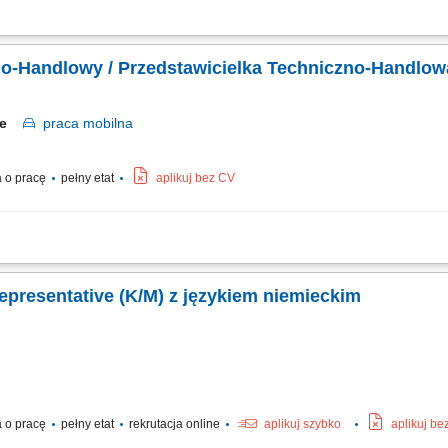
ie firmy w kontaktach handlowych oraz doradztwo techniczne podczas wizyt u klie
. Pozyskiwanie nowych klientów oraz kontakt z istniejącymi i potencjalnymi klient
no-Handlowy / Przedstawicielka Techniczno-Handlow
kie
praca
mobilna
 o pracę
pełny etat
aplikuj bez CV
kcyjnymi oraz producentami maszyn. Doradztwo techniczne i prowadzenie spotkań
i z obecnymi partnerami biznesowymi. Przygotowywanie ofert, prowadzenie negocjacji
epresentative (K/M) z językiem niemieckim
 o pracę
pełny etat
rekrutacja online
aplikuj szybko
aplikuj be