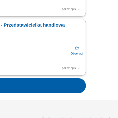
pokaż opis
cji i dosprzedaży; Analizowanie i
u zapewnienia...
 - Przedstawicielka handlowa
pokaż opis
prezentacji sprzedażowych u klientów,
 dopasowanych do...