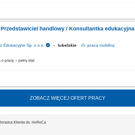
ientami z przypisanego portfolio telefonicznie i mailowo w celu umawiania konsulta
 dosprzedaży kont klientów; Rozwiązywanie problemów i doradzanie klientom w cel
 Przedstawiciel handlowy / Konsultantka edukacyjna
dukacyjne Sp. z o.o.
lubelskie
praca
mobilna
 o pracę
pełny etat
ych klientów i rozwijanie relacji z obecnymi placówkami, prowadzenie spotkań i 
y dydaktycznych, zabawek, elektroniki i wybranych usług, przygotowywanie ofert
ZOBACZ WIĘCEJ OFERT PRACY
Doradca Klienta ds. HoReCa