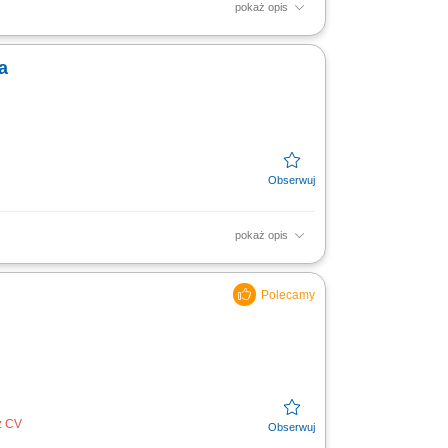
pokaż opis
nta . Współpraca z dużymi i średnimi firmami
ami....
a
pokaż opis
 handlowych u klientów. Pozyskiwanie
 i realizacja celów...
z CV