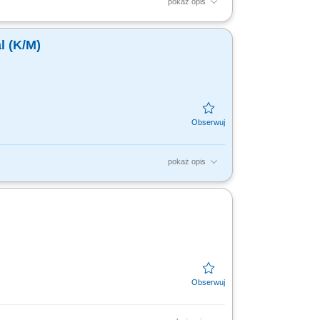
pokaż opis
 planów sprzedażowych, profesjonalna
 firmy zgodna ze standardami.
l (K/M)
pokaż opis
 wspierających rozwój ich biznesu, ze
yjne, narzędzia...