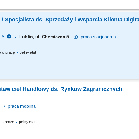
lientów gastronomicznych, a także utrzymywanie i rozwój współpracy, realizacja
stwa biznesowego, budowanie długotrwałych relacji z klientami, prezentacja oferty
/ Specjalista ds. Sprzedaży i Wsparcia Klienta Digita
.A.
Lublin, ul. Chemiczna 5
praca
stacjonarna
 o pracę
pełny etat
akt z klientami sektora HoReCa oraz promowanie nowoczesnych narzędzi cyfrowych
zwiększające efektywność sprzedaży online (strony internetowe, systemy rezerwac
dstawiciel Handlowy ds. Rynków Zagranicznych
n
praca
mobilna
 o pracę
pełny etat