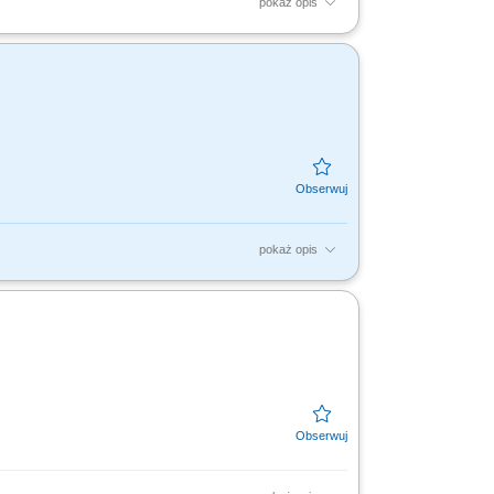
pokaż opis
spółpracy z obecnymi kontrahentami i
acja celów sprzedażowych i...
pokaż opis
yznaczonych planów sprzedażowych;
entów i rozwijanie rynku...