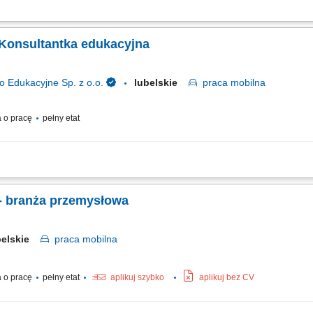
anie partnerskich relacji z klientami. Badanie sytuacji finansowej oraz potrzeb
otkań doradczych zarówno w formie zdalnej, jak i podczas bezpośrednich spotkań
 Konsultantka edukacyjna
dukacyjne Sp. z o.o.
lubelskie
praca
mobilna
 o pracę
pełny etat
h partnerów biznesowych oraz wielopłaszczyznowa rozbudowa portfela podmiotó
 handlowych i prezentacja asortymentu wyposażenia, sprzętu multimedialnego or
- branża przemysłowa
belskie
praca
mobilna
 o pracę
pełny etat
aplikuj szybko
aplikuj bez CV