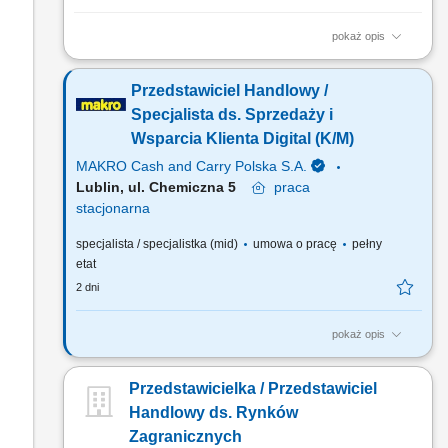
pokaż opis
Twój zakres obowiązków pozyskiwanie klientów
gastronomicznych, a także utrzymywanie i rozwój współpracy,
Przedstawiciel Handlowy /
realizacja planów sprzedażowych, profesjonalna obsługa
klientów, mająca cechy partnerstwa biznesowego, budowanie
Specjalista ds. Sprzedaży i
długotrwałych relacji z klientami, prezentacja oferty firmy
Wsparcia Klienta Digital (K/M)
zgodna ze standardami.
MAKRO Cash and Carry Polska S.A.
Lublin, ul. Chemiczna 5
praca
stacjonarna
specjalista / specjalistka (mid)
umowa o pracę
pełny
etat
2 dni
pokaż opis
Twój zakres obowiązków: Aktywny kontakt z klientami sektora
HoReCa oraz promowanie nowoczesnych narzędzi cyfrowych
Przedstawicielka / Przedstawiciel
wspierających rozwój ich biznesu, ze szczególnym naciskiem
na rozwiązania zwiększające efektywność sprzedaży online
Handlowy ds. Rynków
(strony internetowe, systemy rezerwacyjne, narzędzia...
Zagranicznych