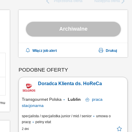
Poprzednia
oferta
Następna
oferta
Archiwalne
Włącz job alert
Drukuj
PODOBNE OFERTY
Doradca Klienta ds. HoReCa
Transgourmet Polska
Lublin
praca
emu
stacjonarna
specjalista / specjalistka junior / mid / senior
umowa o
pracę
pełny etat
2 dni