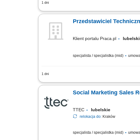
1 dni
Twój zakres obowiązków: Reprezentowan
produkcyjnymi oraz producentami maszyn
Przedstawiciel Technicz
Klient portalu Praca.pl
lubels
specjalista / specjalistka (mid)
umowa
1 dni
Rozwijanie współpracy z firmami produ
nowych klientów oraz rozwijanie relacj
Social Marketing Sales R
TTEC
lubelskie
relokacja do:
Kraków
specjalista / specjalistka (mid)
umowa