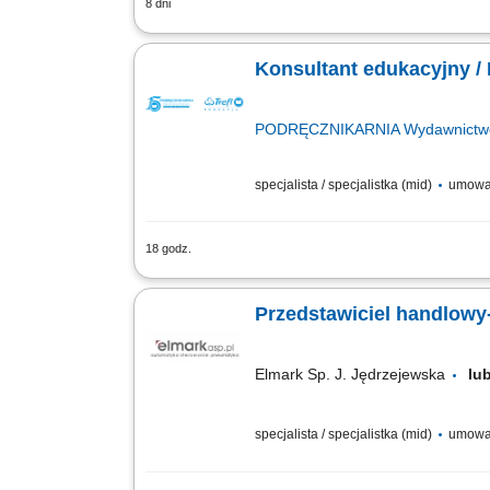
8 dni
Aktywne budowanie i długofalowe rozwij
planów ochronnych. Przeprowadzanie sp
Konsultant edukacyjny /
PODRĘCZNIKARNIA Wydawnictwo E
specjalista / specjalistka (mid)
umowa
18 godz.
Opis stanowiska: Pozyskiwanie nowyc
Przeprowadzanie bezpośrednich spotkań
Przedstawiciel handlowy
Elmark Sp. J. Jędrzejewska
lu
specjalista / specjalistka (mid)
umowa