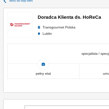
Wróć do listy ofert
Doradca Klienta ds. HoReCa
Transgourmet Polska
Lublin
specjalista / specj
pełny etat
umo