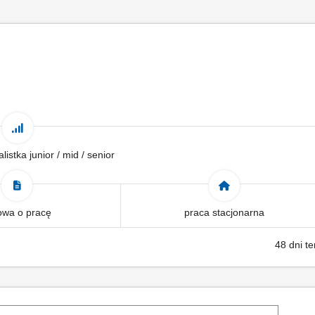
alistka junior / mid / senior
wa o pracę
praca stacjonarna
48 dni t