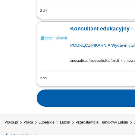
2 dni
Opis stanowiska: Kontaktowanie się z kl
opracowywanie strategii zarządzania i
Konsultant edukacyjny –
PODRĘCZNIKARNIA Wydawnictwo E
specjalista / specjalistka (mid)
umowa
2 dni
Twoje zadania aktywne pozyskiwanie now
sprzedaż pakietów edukacyjnych, pomoc
Praca.pl
Praca
Lubelskie
Lublin
Przedstawiciel Handlowy Lublin