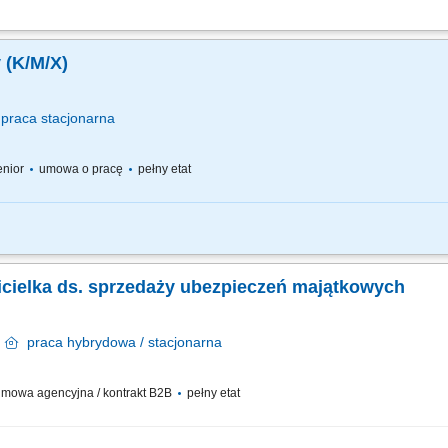
 biznesowych oraz partnerów handlowych na rynkach zagranicznych. Rozwijanie w
gotowywanie ofert handlowych oraz prowadzenie negocjacji w języku obcym. Realiz
 (K/M/X)
praca
stacjonarna
senior
umowa o pracę
pełny etat
y materiałów budowlanych oraz doradztwo techniczne dla klientów; Realizacja w
 relacji z klientami oraz partnerami handlowymi; Aktywne pozyskiwanie nowych kli
wicielka ds. sprzedaży ubezpieczeń majątkowych
n
praca
hybrydowa / stacjonarna
mowa agencyjna / kontrakt B2B
pełny etat