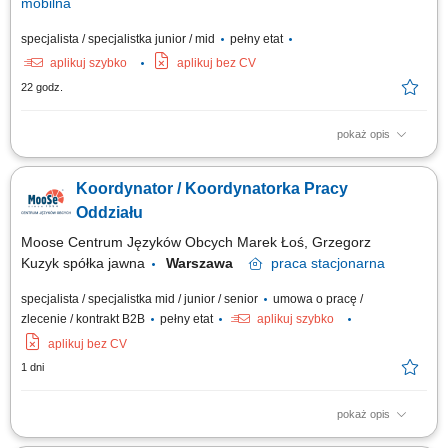
mobilna
specjalista / specjalistka junior / mid
pełny etat
aplikuj szybko
aplikuj bez CV
22 godz.
pokaż opis
Podstawowy zakres obowiązków: telefoniczna i mailowa obsługa
Klientów; utrzymywanie pozytywnych relacji z Klientami; dbanie o
Koordynator / Koordynatorka Pracy
wizerunek firmy;
Oddziału
Moose Centrum Języków Obcych Marek Łoś, Grzegorz
Kuzyk spółka jawna
Warszawa
praca
stacjonarna
specjalista / specjalistka mid / junior / senior
umowa o pracę /
zlecenie / kontrakt B2B
pełny etat
aplikuj szybko
aplikuj bez CV
1 dni
pokaż opis
Opis stanowiska: Organizowanie i koordynowanie bieżącej pracy