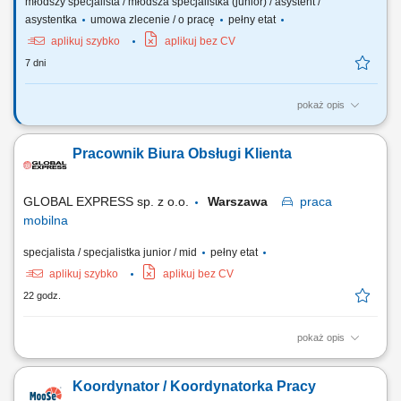
młodszy specjalista / młodsza specjalistka (junior) / asystent /
asystentka
umowa zlecenie / o pracę
pełny etat
aplikuj szybko
aplikuj bez CV
7 dni
pokaż opis
Codzienny kontakt z klientami francuskojęzycznymi – mailowy oraz
telefoniczny (odpowiadanie na zapytania, udzielanie informacji,
Pracownik Biura Obsługi Klienta
doradztwo produktowe). Przygotowywanie ofert handlowych i
wizualizacji dostosowanych do potrzeb klientów z rynku
francuskojęzycznego. Wspieranie procesu realizacji...
GLOBAL EXPRESS sp. z o.o.
Warszawa
praca
mobilna
specjalista / specjalistka junior / mid
pełny etat
aplikuj szybko
aplikuj bez CV
22 godz.
pokaż opis
Podstawowy zakres obowiązków: telefoniczna i mailowa obsługa
Klientów; utrzymywanie pozytywnych relacji z Klientami; dbanie o
Koordynator / Koordynatorka Pracy
wizerunek firmy;