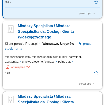
3 dni
pokaż opis
obsługa zamówień i przygotowywanie ofert handlowych; kontakt mailowy
i telefoniczny z klientem przygotowywanie wizualizacji z logo klienta;
Młodszy Specjalista / Młodsza
budowanie baz i ich weryfikacja; współpraca z innymi działami firmy;
Specjalistka ds. Obsługi Klienta
Włoskojęzycznego
Klient portalu Praca.pl
Warszawa, Ursynów
praca
stacjonarna
młodszy specjalista / młodsza specjalistka (junior) / asystent /
asystentka
umowa zlecenie / o pracę
pełny etat
aplikuj bez CV
4 dni
pokaż opis
Telefoniczna oraz mailowa obsługa zgłoszeń od klientów z rynku
włoskiego, w tym doradztwo w wyborze produktów. Sporządzanie
Młodszy Specjalista / Młodsza
spersonalizowanych kalkulacji cenowych i opraw wizualnych dla
kontrahentów. Koordynowanie procesu zakupowego – od przyjęcia
Specjalistka ds. Obsługi Klienta