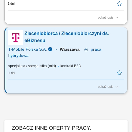
1 dni
pokaż opis
Opis stanowiska: Telefoniczna obsługa pacjentów z zachowaniem
standardów kliniki; Współpraca z personelem medycznym;
Zleceniobiorca / Zleceniobiorczyni ds.
Prowadzenie korespondencji z pacjentami; Kształtowanie pozytywnego
wizerunku kliniki;
eBiznesu
T-Mobile Polska S.A.
Warszawa
praca
hybrydowa
specjalista / specjalistka (mid)
kontrakt B2B
1 dni
pokaż opis
ZADANIA KTÓRE NA CIEBIE CZEKAJĄ: Profesjonalna obsługa nowych
i obecnych klientów T- Mobile; Realizacja zamówień samodzielnie
złożonych przez klienta w aplikacji mobilnej Mój T-Mobile oraz na
stronie internetowej www.t-mobile.pl; Realizacja indywidualnych celów
jakościowych i...
ZOBACZ INNE OFERTY PRACY: