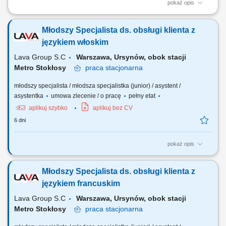
pokaż opis
Bieżąca obsługa zapytań od klientów z Francji i innych krajów
francuskojęzycznych drogą mailową oraz telefoniczną.
Młodszy Specjalista ds. obsługi klienta z
Przygotowywanie spersonalizowanych ofert handlowych wraz z
wizualizacjami produktów. Nadzór nad całym procesem realizacji
językiem włoskim
zamówień i współpraca z zespołem wewnętrznym...
Lava Group S.C
Warszawa, Ursynów, obok stacji
Metro Stokłosy
praca
stacjonarna
młodszy specjalista / młodsza specjalistka (junior) / asystent /
asystentka
umowa zlecenie / o pracę
pełny etat
aplikuj szybko
aplikuj bez CV
6 dni
pokaż opis
Codzienny kontakt z klientami włoskojęzycznymi – mailowy oraz
telefoniczny (odpowiadanie na zapytania, udzielanie informacji,
Młodszy Specjalista ds. obsługi klienta z
doradztwo produktowe). Przygotowywanie ofert handlowych i
wizualizacji dostosowanych do potrzeb klientów z rynku włoskiego.
językiem francuskim
Wspieranie procesu realizacji zamówień –...
Lava Group S.C
Warszawa, Ursynów, obok stacji
Metro Stokłosy
praca
stacjonarna