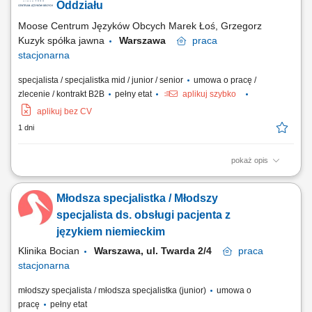
Oddziału
Moose Centrum Języków Obcych Marek Łoś, Grzegorz
Kuzyk spółka jawna
Warszawa
praca
stacjonarna
specjalista / specjalistka mid / junior / senior
umowa o pracę /
zlecenie / kontrakt B2B
pełny etat
aplikuj szybko
aplikuj bez CV
1 dni
pokaż opis
Opis stanowiska: Organizowanie i koordynowanie bieżącej pracy
oddziału. Wsparcie w realizacji codziennych zadań operacyjnych i
Młodsza specjalistka / Młodszy
administracyjnych. Dbanie o sprawny przepływ informacji oraz
prawidłową organizację pracy. Współpraca z zespołem oraz dbanie o
specjalista ds. obsługi pacjenta z
wysoką jakość obsługi....
językiem niemieckim
Klinika Bocian
Warszawa, ul. Twarda 2/4
praca
stacjonarna
młodszy specjalista / młodsza specjalistka (junior)
umowa o
pracę
pełny etat