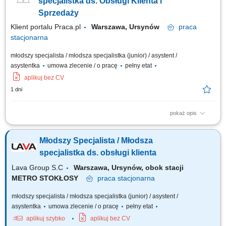
specjalistka ds. Obsługi Klienta i
Sprzedaży
Klient portalu Praca.pl
Warszawa, Ursynów
praca
stacjonarna
młodszy specjalista / młodsza specjalistka (junior) / asystent /
asystentka
umowa zlecenie / o pracę
pełny etat
aplikuj bez CV
1 dni
pokaż opis
Kompleksowa obsługa zamówień oraz przygotowywanie ofert
handlowych dla klientów. Telefoniczny i mailowy kontakt z klientami w
Młodszy Specjalista / Młodsza
zakresie realizowanych zamówień. Tworzenie wizualizacji produktów
zgodnie z przekazanymi wytycznymi. Aktualizacja oraz weryfikacja baz
specjalistka ds. obsługi klienta
danych i informacji handlowych....
Lava Group S.C
Warszawa, Ursynów, obok stacji
METRO STOKŁOSY
praca
stacjonarna
młodszy specjalista / młodsza specjalistka (junior) / asystent /
asystentka
umowa zlecenie / o pracę
pełny etat
aplikuj szybko
aplikuj bez CV