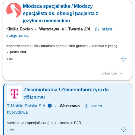
oddziału. Wsparcie w realizacji codziennych zadań operacyjnych i
Młodsza specjalistka / Młodszy
administracyjnych. Dbanie o sprawny przepływ informacji oraz
prawidłową organizację pracy. Współpraca z zespołem oraz dbanie o
specjalista ds. obsługi pacjenta z
wysoką jakość obsługi....
językiem niemieckim
Klinika Bocian
Warszawa, ul. Twarda 2/4
praca
stacjonarna
młodszy specjalista / młodsza specjalistka (junior)
umowa o pracę
pełny etat
1 dni
pokaż opis
Opis stanowiska: Telefoniczna obsługa pacjentów z zachowaniem
standardów kliniki; Współpraca z personelem medycznym; Prowadzenie
Zleceniobiorca / Zleceniobiorczyni ds.
korespondencji z pacjentami; Kształtowanie pozytywnego wizerunku
kliniki;
eBiznesu
T-Mobile Polska S.A.
Warszawa
praca
hybrydowa
specjalista / specjalistka (mid)
kontrakt B2B
1 dni