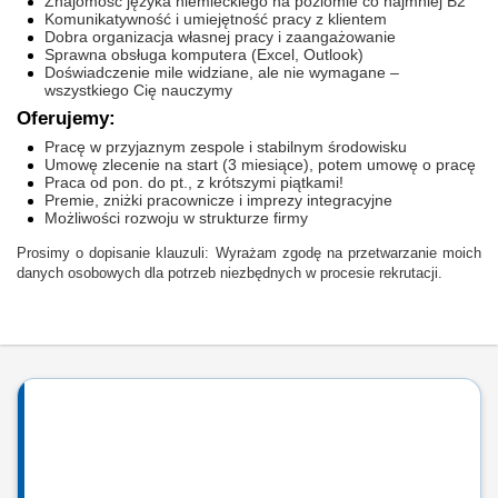
Znajomość języka niemieckiego na poziomie co najmniej B2
Komunikatywność i umiejętność pracy z klientem
Dobra organizacja własnej pracy i zaangażowanie
Sprawna obsługa komputera (Excel, Outlook)
Doświadczenie mile widziane, ale nie wymagane –
wszystkiego Cię nauczymy
Oferujemy:
Pracę w przyjaznym zespole i stabilnym środowisku
Umowę zlecenie na start (3 miesiące), potem umowę o pracę
Praca od pon. do pt., z krótszymi piątkami!
Premie, zniżki pracownicze i imprezy integracyjne
Możliwości rozwoju w strukturze firmy
Prosimy o dopisanie klauzuli: Wyrażam zgodę na przetwarzanie moich
danych osobowych dla potrzeb niezbędnych w procesie rekrutacji.