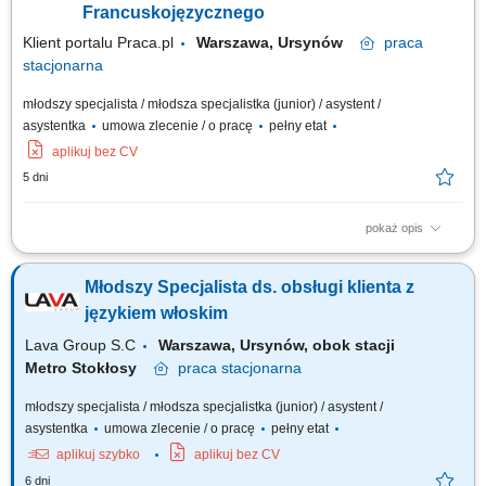
zapytania ofertowego do momentu...
Francuskojęzycznego
Klient portalu Praca.pl
Warszawa, Ursynów
praca
stacjonarna
młodszy specjalista / młodsza specjalistka (junior) / asystent /
asystentka
umowa zlecenie / o pracę
pełny etat
aplikuj bez CV
5 dni
pokaż opis
Bieżąca obsługa zapytań od klientów z Francji i innych krajów
francuskojęzycznych drogą mailową oraz telefoniczną. Przygotowywanie
Młodszy Specjalista ds. obsługi klienta z
spersonalizowanych ofert handlowych wraz z wizualizacjami produktów.
Nadzór nad całym procesem realizacji zamówień i współpraca z
językiem włoskim
zespołem wewnętrznym...
Lava Group S.C
Warszawa, Ursynów, obok stacji
Metro Stokłosy
praca
stacjonarna
młodszy specjalista / młodsza specjalistka (junior) / asystent /
asystentka
umowa zlecenie / o pracę
pełny etat
aplikuj szybko
aplikuj bez CV
6 dni