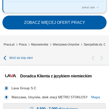
pokaż opis
ZADANIA KTÓRE NA CIEBIE CZEKAJĄ: Profesjonalna obsługa nowych i
obecnych klientów T- Mobile; Realizacja zamówień samodzielnie
złożonych przez klienta w aplikacji mobilnej Mój T-Mobile oraz na stronie
ZOBACZ WIĘCEJ OFERT PRACY
internetowej www.t-mobile.pl; Realizacja indywidualnych celów
jakościowych i...
Praca.pl
Praca
Mazowieckie
Warszawa-Ursynów
Specjalista ds. Ob
Wróć do listy ofert
Doradca Klienta z językiem niemieckim
Lava Group S.C
Mapa
Warszawa, Ursynów, obok stacji METRO STOKŁOSY
6 500 - 7 000 zł
brutto/mies.