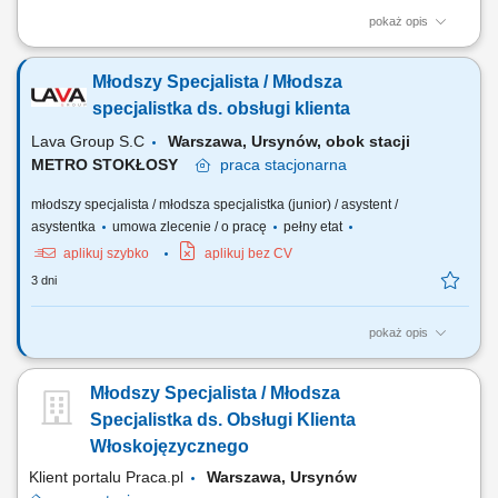
pokaż opis
Kompleksowa obsługa zamówień oraz przygotowywanie ofert
handlowych dla klientów. Telefoniczny i mailowy kontakt z klientami w
Młodszy Specjalista / Młodsza
zakresie realizowanych zamówień. Tworzenie wizualizacji produktów
zgodnie z przekazanymi wytycznymi. Aktualizacja oraz weryfikacja baz
specjalistka ds. obsługi klienta
danych i informacji handlowych....
Lava Group S.C
Warszawa, Ursynów, obok stacji
METRO STOKŁOSY
praca
stacjonarna
młodszy specjalista / młodsza specjalistka (junior) / asystent /
asystentka
umowa zlecenie / o pracę
pełny etat
aplikuj szybko
aplikuj bez CV
3 dni
pokaż opis
obsługa zamówień i przygotowywanie ofert handlowych; kontakt
mailowy i telefoniczny z klientem przygotowywanie wizualizacji z logo
Młodszy Specjalista / Młodsza
klienta; budowanie baz i ich weryfikacja; współpraca z innymi działami
firmy;
Specjalistka ds. Obsługi Klienta
Włoskojęzycznego
Klient portalu Praca.pl
Warszawa, Ursynów