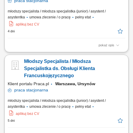
praca
stacjonarna
młodszy specjalista / młodsza specjalistka (junior) / asystent /
asystentka
umowa zlecenie / o pracę
pełny etat
aplikuj bez CV
4 dni
pokaż opis
Telefoniczna oraz mailowa obsługa zgłoszeń od klientów z rynku
włoskiego, w tym doradztwo w wyborze produktów. Sporządzanie
Młodszy Specjalista / Młodsza
spersonalizowanych kalkulacji cenowych i opraw wizualnych dla
kontrahentów. Koordynowanie procesu zakupowego – od przyjęcia
Specjalistka ds. Obsługi Klienta
zapytania ofertowego do momentu...
Francuskojęzycznego
Klient portalu Praca.pl
Warszawa, Ursynów
praca
stacjonarna
młodszy specjalista / młodsza specjalistka (junior) / asystent /
asystentka
umowa zlecenie / o pracę
pełny etat
aplikuj bez CV
5 dni