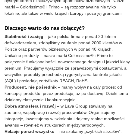
dystrybutorem ekskluzywnych upominków biznesowych. Nasze
marki – Colorissimo® i Primo – są rozpoznawalne nie tylko
lokalnie, ale także w wielu krajach Europy i poza jej granicami.
Dlaczego warto do nas dołączyć?
Stabilność i zasięg
– jako polska firma z ponad 20-letnim
doświadczeniem, zdobyliśmy zaufanie ponad 2000 klientów w
Polsce oraz partnerów biznesowych w ponad 40 krajach.
Unikalne produkty – nasze marki Colorissimo® i Primo to
połączenie funkcjonalności, nowoczesnego designu i jakości klasy
premium. Pracujemy wyłącznie ze sprawdzonymi dostawcami, a
wszystkie produkty przechodzą rygorystyczną kontrolę jakości
(AQL) i posiadają certyfikaty REACH, RoHS.
Producent, nie pośrednik
– mamy wpływ na cały proces: od
koncepcji produktu, przez produkcję, aż po dostawę. Dzięki temu
działamy elastycznie i konkurencyjnie.
Dobra atmosfera i rozwój
– w Lava Group stawiamy na
zaufanie, współpracę i rozwój pracowników. Organizujemy
integracje, inwestujemy w szkolenia i dajemy realne możliwości
awansu – również w strukturach międzynarodowych.
Relacje ponad wszystko
– nie szukamy „szybkich strzałów”.