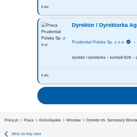
6 dni
Za co będziesz odpowiadać: własny bi
Finansowego oraz Menedżerów, budowa
Dyrektor / Dyrektorka A
Prudential Polska Sp. z o.o.
dyrektor / dyrektorka
kontrakt B2B
p
6 dni
Za co będziesz odpowiadać: własny bi
Finansowego oraz Menedżerów, budowa
Praca.pl
Praca
Dolnośląskie
Wrocław
Dyrektor ds. Sprzedaży Wrocł
Wróć do listy ofert