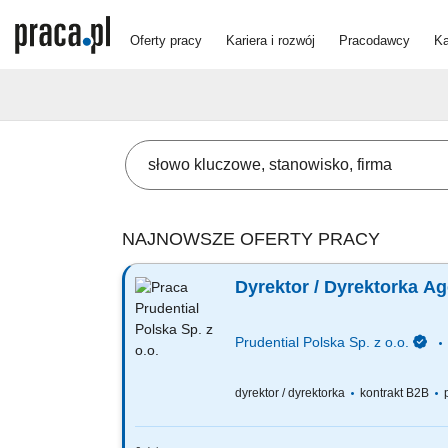
Oferty pracy
Kariera i rozwój
Pracodawcy
Ka
NAJNOWSZE OFERTY PRACY
Dyrektor / Dyrektorka A
Prudential Polska Sp. z o.o.
dyrektor / dyrektorka
kontrakt B2B
p