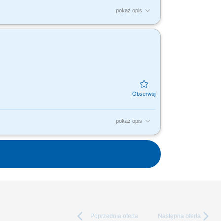
pokaż opis
ych Konsultantów ds. Planowania
współpracownikom na...
pokaż opis
ych Konsultantów ds. Planowania
współpracownikom na...
Poprzednia
oferta
Następna
oferta