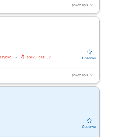
pokaż opis
owymi klientami. Utrzymujemy najwyższe
większanie...
 szybko
aplikuj bez CV
pokaż opis
yjnych; Odpowiedzialność za realizację celów
 klientów...