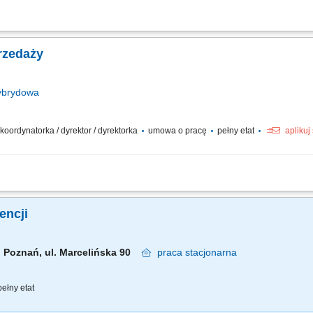
ajmować: Partnerstwo na lata: Budowanie i pielęgnowanie relacji z naszymi klucz
 model współpracy. Rozwój biznesu: Drive'owanie sprzedaży produktów BETA ETF, z
rzedaży
brydowa
 koordynatorka / dyrektor / dyrektorka
umowa o pracę
pełny etat
aplikuj
cja strategii sprzedaży B2C, wyznaczanie priorytetów oraz polityk cenowo-promoc
torowanie wyników; Analiza danych sprzedażowych, trendów rynkowych i zachowań
gencji
Poznań, ul. Marcelińska 90
praca
stacjonarna
ełny etat