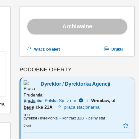
Archiwalne
Włącz job alert
Drukuj
PODOBNE OFERTY
Dyrektor / Dyrektorka Agencji
Prudential Polska Sp. z o.o.
Wrocław, ul.
emu
Legnicka 21A
praca
stacjonarna
dyrektor / dyrektorka
kontrakt B2B
pełny etat
6 dni