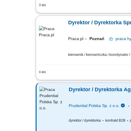
3 dni
Twoja misja, czyli czym będziesz się z
standardy, ale stawiamy na partnerski
Dyrektor / Dyrektorka Sp
Praca.pl
Poznań
praca
hy
kierownik / kierowniczka / koordynator /
4 dni
Zakres obowiązków: Tworzenie i realiza
sprzedażowych, efektywność oraz moni
Dyrektor / Dyrektorka A
Prudential Polska Sp. z o.o.
dyrektor / dyrektorka
kontrakt B2B
p