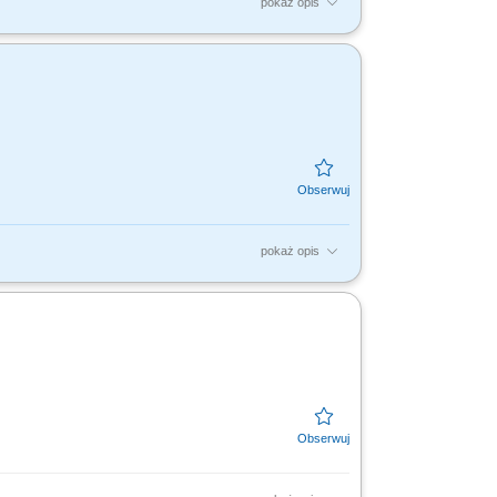
pokaż opis
ych Konsultantów ds. Planowania
współpracownikom na...
pokaż opis
ych Konsultantów ds. Planowania
współpracownikom na...