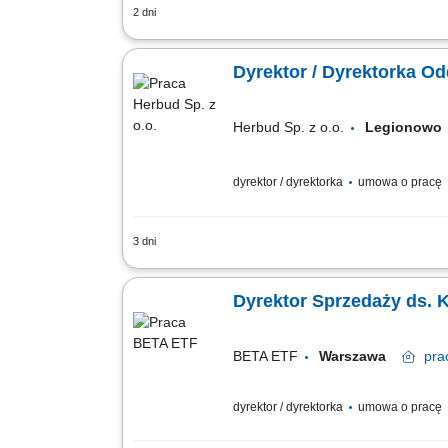
2 dni
Odpowiedzialność za realizację strateg
usług dodatkowych; Aktywne pozyskiwan
Dyrektor / Dyrektorka Od
Herbud Sp. z o.o.
Legionow
dyrektor / dyrektorka
umowa o pracę
3 dni
Opis stanowiska Kompleksowe zarządza
handlowców, wyznaczanie celów sprzeda
Dyrektor Sprzedaży ds. 
BETA ETF
Warszawa
pra
dyrektor / dyrektorka
umowa o pracę