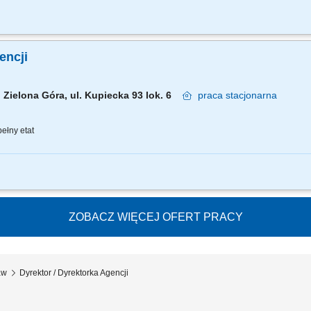
znes przychodowy i zarządzanie zespołem sprzedaży, rekrutację i wdrożenie now
nie portfela Klientów poprzez aktywną sprzedaż własną, zapewnienie wsparcia 
gencji
Zielona Góra, ul. Kupiecka 93 lok. 6
praca
stacjonarna
ełny etat
znes przychodowy i zarządzanie zespołem sprzedaży, rekrutację i wdrożenie now
nie portfela Klientów poprzez aktywną sprzedaż własną, zapewnienie wsparcia 
ZOBACZ WIĘCEJ OFERT PRACY
aw
Dyrektor / Dyrektorka Agencji