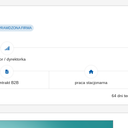
RAWDZONA FIRMA
or / dyrektorka
ntrakt B2B
praca stacjonarna
64 dni t