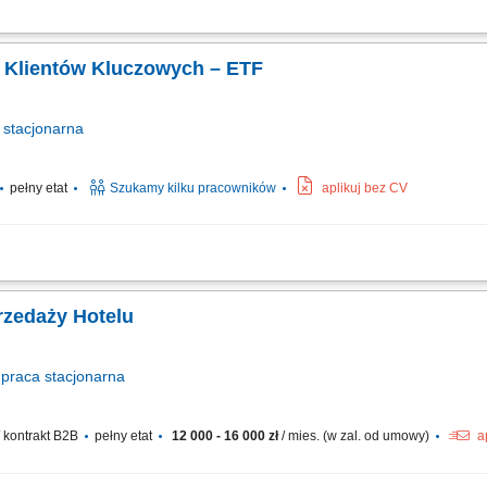
alizacja strategii sprzedaży B2C, w tym wyznaczanie kierunków działań, prioryte
nie polityk sprzedażowych i cenowych (w tym narzędzi do promocji). Odpowiedzial
 Klientów Kluczowych – ETF
stacjonarna
pełny etat
Szukamy kilku pracowników
aplikuj bez CV
ozwój biznesu w obszarze produktów ETF. Nawiązywanie i utrzymywanie relacji z i
rategii sprzedażowej i zwiększanie wartości aktywów powierzonych produktów. Eduk
rzedaży Hotelu
praca
stacjonarna
 kontrakt B2B
pełny etat
12 000 - 16 000 zł
/ mies. (w zal. od umowy)
a