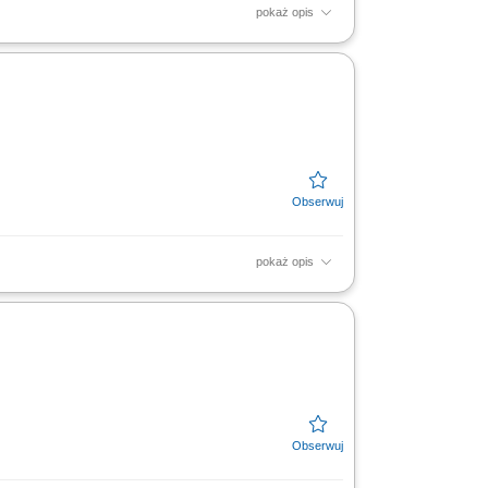
pokaż opis
pokoi, konferencji, eventów, gastronomii i
yjnym, ze...
pokaż opis
gistycznego. Koordynowanie działań zespołu
kalnej...