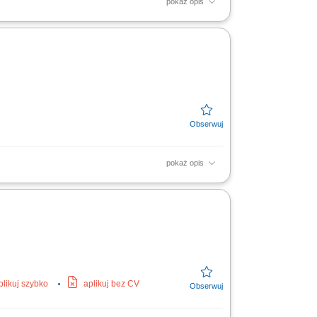
pokaż opis
tów sprzedażowych oraz inicjatyw
ność za...
pokaż opis
nwestorami instytucjonalnymi oraz
owanie klientów w...
plikuj szybko
aplikuj bez CV