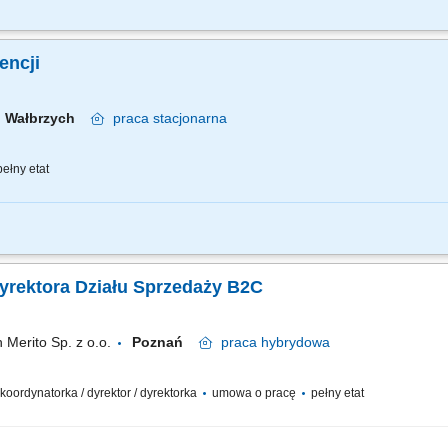
znes przychodowy i zarządzanie zespołem sprzedaży, rekrutację i wdrożenie now
nie portfela Klientów poprzez aktywną sprzedaż własną, zapewnienie wsparcia 
gencji
Wałbrzych
praca
stacjonarna
ełny etat
znes przychodowy i zarządzanie zespołem sprzedaży, rekrutację i wdrożenie now
nie portfela Klientów poprzez aktywną sprzedaż własną, zapewnienie wsparcia 
Dyrektora Działu Sprzedaży B2C
Merito Sp. z o.o.
Poznań
praca
hybrydowa
 koordynatorka / dyrektor / dyrektorka
umowa o pracę
pełny etat