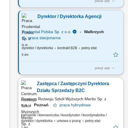
pokaż opis
Za co będziesz odpowiadać: własny biznes przychodowy i
zarządzanie zespołem sprzedaży, rekrutację i wdrożenie
Dyrektor / Dyrektorka Agencji
nowych Konsultantów ds. Planowania Finansowego oraz
Menedżerów, budowanie portfela Klientów poprzez aktywną
sprzedaż własną, zapewnienie wsparcia współpracownikom
Prudential Polska Sp. z o.o.
Wałbrzych
na...
praca
stacjonarna
dyrektor / dyrektorka
kontrakt B2B
pełny etat
6 dni
pokaż opis
Za co będziesz odpowiadać: własny biznes przychodowy i
zarządzanie zespołem sprzedaży, rekrutację i wdrożenie
Zastępca / Zastępczyni Dyrektora
nowych Konsultantów ds. Planowania Finansowego oraz
Menedżerów, budowanie portfela Klientów poprzez aktywną
Działu Sprzedaży B2C
sprzedaż własną, zapewnienie wsparcia współpracownikom
Centrum Rozwoju Szkół Wyższych Merito Sp. z
na...
o.o.
Poznań
praca
hybrydowa
kierownik / kierowniczka / koordynator / koordynatorka /
dyrektor / dyrektorka
umowa o pracę
pełny etat
1 dni