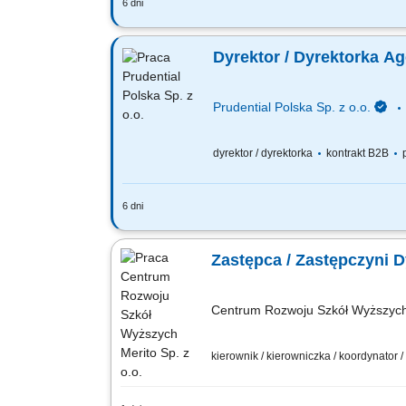
6 dni
Za co będziesz odpowiadać: własny bi
Finansowego oraz Menedżerów, budowa
Dyrektor / Dyrektorka A
Prudential Polska Sp. z o.o.
dyrektor / dyrektorka
kontrakt B2B
p
6 dni
Za co będziesz odpowiadać: własny bi
Finansowego oraz Menedżerów, budowa
Zastępca / Zastępczyni 
Centrum Rozwoju Szkół Wyższych 
kierownik / kierowniczka / koordynator /