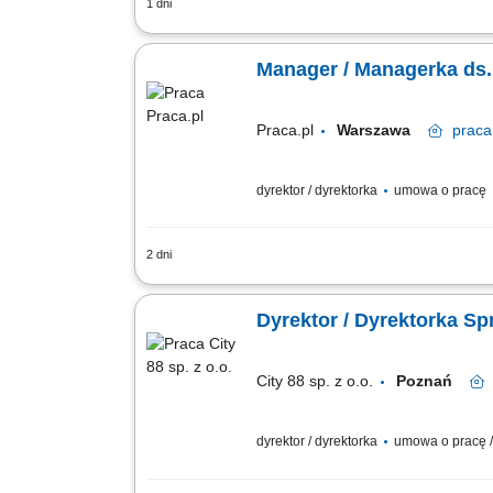
1 dni
Zakres obowiązków: Współtworzenie i re
wspierających rozwój sprzedaży. Tworze
Manager / Managerka ds.
Praca.pl
Warszawa
praca
dyrektor / dyrektorka
umowa o pracę
2 dni
Opis stanowiska Odpowiedzialność za r
partnerami biznesowymi. Realizacja st
Dyrektor / Dyrektorka Sp
City 88 sp. z o.o.
Poznań
dyrektor / dyrektorka
umowa o pracę /