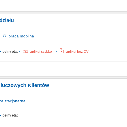
ii sprzedażowej hotelu oraz osiąganie założonych celów przychodowych w obszarze 
ie nowych klientów w segmentach corporate, MICE, leisure, grupowym oraz agenc
działu
o
praca
mobilna
pełny etat
aplikuj szybko
aplikuj bez CV
nie codzienną pracą oraz strukturą operacyjną podległego oddziału handlowo-lo
żowych oraz bieżący monitoring trendów rynkowych. Kształtowanie i wdrażanie lo
Kluczowych Klientów
ca
stacjonarna
pełny etat