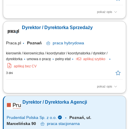
pokaż opis
Twoja misja, czyli czym będziesz się zajmować: Partnerstwo na lata:
Budowanie i pielęgnowanie relacji z naszymi kluczowymi klientami.
Dyrektor / Dyrektorka Sprzedaży
Utrzymujemy najwyższe standardy, ale stawiamy na partnerski model
współpracy. Rozwój biznesu: Drive'owanie sprzedaży produktów BETA
ETF, zwiększanie...
Praca.pl
Poznań
praca
hybrydowa
kierownik / kierowniczka / koordynator / koordynatorka / dyrektor /
dyrektorka
umowa o pracę
pełny etat
aplikuj szybko
aplikuj bez CV
3 dni
pokaż opis
Zakres obowiązków: Tworzenie i realizacja strategii sprzedaży B2C,
wyznaczanie priorytetów oraz polityk cenowo-promocyjnych;
Dyrektor / Dyrektorka Agencji
Odpowiedzialność za realizację celów sprzedażowych, efektywność oraz
monitorowanie wyników; Analiza danych sprzedażowych, trendów
rynkowych i zachowań klientów...
Prudential Polska Sp. z o.o.
Poznań, ul.
Marcelińska 90
praca
stacjonarna