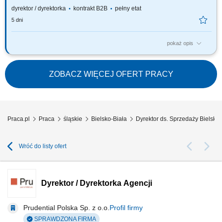
dyrektor / dyrektorka
kontrakt B2B
pełny etat
5 dni
pokaż opis
Za co będziesz odpowiadać: własny biznes przychodowy i zarządzanie
zespołem sprzedaży, rekrutację i wdrożenie nowych Konsultantów ds.
Planowania Finansowego oraz Menedżerów, budowanie portfela
ZOBACZ WIĘCEJ OFERT PRACY
Klientów poprzez aktywną sprzedaż własną, zapewnienie wsparcia
współpracownikom na...
Praca.pl
Praca
śląskie
Bielsko-Biała
Dyrektor ds. Sprzedaży Bielsko-
Wróć do listy ofert
Dyrektor / Dyrektorka Agencji
Prudential Polska Sp. z o.o.
Profil firmy
SPRAWDZONA FIRMA