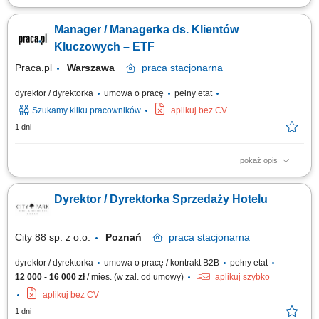
Zakres obowiązków: Współtworzenie i realizacja strategii sprzedaży B2C,
w tym wyznaczanie kierunków działań, priorytetów sprzedażowych oraz
Manager / Managerka ds. Klientów
inicjatyw wspierających rozwój sprzedaży. Tworzenie polityk
sprzedażowych i cenowych (w tym narzędzi do promocji).
Kluczowych – ETF
Odpowiedzialność za...
Praca.pl
Warszawa
praca
stacjonarna
dyrektor / dyrektorka
umowa o pracę
pełny etat
Szukamy kilku pracowników
aplikuj bez CV
1 dni
pokaż opis
Opis stanowiska Odpowiedzialność za rozwój biznesu w obszarze
produktów ETF. Nawiązywanie i utrzymywanie relacji z inwestorami
Dyrektor / Dyrektorka Sprzedaży Hotelu
instytucjonalnymi oraz partnerami biznesowymi. Realizacja strategii
sprzedażowej i zwiększanie wartości aktywów powierzonych produktów.
Edukowanie klientów w...
City 88 sp. z o.o.
Poznań
praca
stacjonarna
dyrektor / dyrektorka
umowa o pracę / kontrakt B2B
pełny etat
12 000 - 16 000 zł
/ mies. (w zal. od umowy)
aplikuj szybko
aplikuj bez CV
1 dni