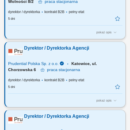
Wolności 8/2
praca
stacjonarna
dyrektor / dyrektorka
kontrakt B2B
pełny etat
5 dni
pokaż opis
Za co będziesz odpowiadać: własny biznes przychodowy i zarządzanie
zespołem sprzedaży, rekrutację i wdrożenie nowych Konsultantów ds.
Dyrektor / Dyrektorka Agencji
Planowania Finansowego oraz Menedżerów, budowanie portfela
Klientów poprzez aktywną sprzedaż własną, zapewnienie wsparcia
współpracownikom na...
Prudential Polska Sp. z o.o.
Katowice, ul.
Chorzowska 6
praca
stacjonarna
dyrektor / dyrektorka
kontrakt B2B
pełny etat
5 dni
pokaż opis
Za co będziesz odpowiadać: własny biznes przychodowy i zarządzanie
zespołem sprzedaży, rekrutację i wdrożenie nowych Konsultantów ds.
Dyrektor / Dyrektorka Agencji
Planowania Finansowego oraz Menedżerów, budowanie portfela
Klientów poprzez aktywną sprzedaż własną, zapewnienie wsparcia
współpracownikom na...