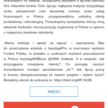
finansowych na świecie, zarządzamy aktywami o łącznej wartości
341 miliardów funtów. Dziś, łącząc najlepsze tradycje brytyjskiego
rynku ubezpieczeń oraz dynamikę rozwoju rynku usług
finansowych w Polsce, przygotowaliśmy unikalną ofertę
produktową i rekrutacyjną. Poszukujemy kandydatów, którzy chcą
aktywnie budować mocną pozycję organizacji w Polsce w oparciu
o najwyższe światowe standardy.
„Mamy ambicje i apetyt na więcej” – zapraszamy Was
do przeczytania artykułu o hasztag#Pru w marcowym wydaniu
Forbes Polska, w dodatku o czołowych markach pracodawców
w Polsce hasztag#EBBook @HRM Institute. A w artykule: Jak
przyciągamy kreatywne talenty? Co pomaga naszym
konsultantom rozwijać sprzedażowe „Ja”? Jak łączą pracę
w branży ubezpieczeniowej ze swoimi pasjami i stylem życia?
Bezpłatny ebook do pobrania tu: https://lnkd.in/gMP-92AB
WIĘCEJ