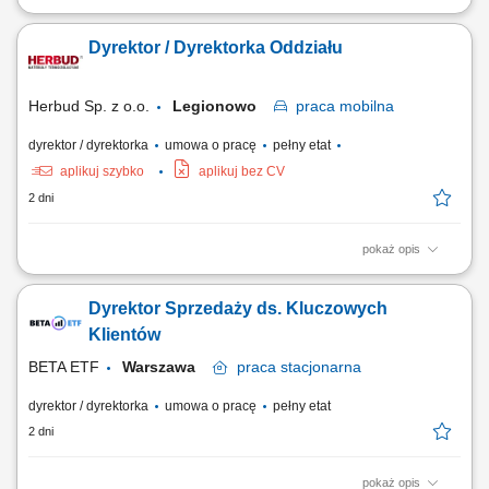
Odpowiedzialność za realizację strategii sprzedażowej hotelu oraz
osiąganie założonych celów przychodowych w obszarze pokoi,
Dyrektor / Dyrektorka Oddziału
konferencji, eventów, gastronomii i usług dodatkowych; Aktywne
pozyskiwanie nowych klientów w segmentach corporate, MICE, leisure,
grupowym oraz agencyjnym, ze...
Herbud Sp. z o.o.
Legionowo
praca
mobilna
dyrektor / dyrektorka
umowa o pracę
pełny etat
aplikuj szybko
aplikuj bez CV
2 dni
pokaż opis
Opis stanowiska Kompleksowe zarządzanie codzienną pracą oraz
strukturą operacyjną podległego oddziału handlowo-logistycznego.
Dyrektor Sprzedaży ds. Kluczowych
Koordynowanie działań zespołu handlowców, wyznaczanie celów
sprzedażowych oraz bieżący monitoring trendów rynkowych.
Klientów
Kształtowanie i wdrażanie lokalnej...
BETA ETF
Warszawa
praca
stacjonarna
dyrektor / dyrektorka
umowa o pracę
pełny etat
2 dni
pokaż opis