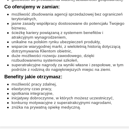
Co oferujemy w zamian:
możliwość zbudowania agencji sprzedażowej bez ograniczeń
terytorialnych,
jasne zasady współpracy dostosowane do potencjału Twojego
biznesu,
ścieżkę kariery powiązaną z systemem benefitów i
atrakcyjnym wynagrodzeniem,
unikalne na polskim rynku ubezpieczeń produkty,
wsparcie wiarygodnej marki, z wieloletnią historią dotyczącą
dotrzymywania Klientom obietnic,
duże możliwości rozwoju zawodowego, dzięki
rozbudowanemu systemowi szkoleń,
superatrakcyjne nagrody za wyniki własne i zespołowe, w tym
podróże z rodziną do najpiękniejszych miejsc na ziemi.
Benefity jakie otrzymasz:
możliwość pracy zdalnej,
elastyczny czas pracy,
spotkania integracyjne,
inicjatywy dobroczynne, w których możesz uczestniczyć,
konkursy motywacyjne z superatrakcyjnymi nagrodami,
zniżka na prywatną opiekę medyczną.