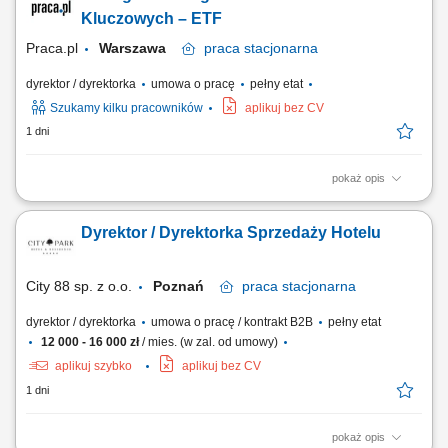
sprzedażowych i cenowych (w tym narzędzi do promocji).
Kluczowych – ETF
Odpowiedzialność za...
Praca.pl
Warszawa
praca
stacjonarna
dyrektor / dyrektorka
umowa o pracę
pełny etat
Szukamy kilku pracowników
aplikuj bez CV
1 dni
pokaż opis
Opis stanowiska Odpowiedzialność za rozwój biznesu w obszarze
produktów ETF. Nawiązywanie i utrzymywanie relacji z inwestorami
Dyrektor / Dyrektorka Sprzedaży Hotelu
instytucjonalnymi oraz partnerami biznesowymi. Realizacja strategii
sprzedażowej i zwiększanie wartości aktywów powierzonych produktów.
Edukowanie klientów w...
City 88 sp. z o.o.
Poznań
praca
stacjonarna
dyrektor / dyrektorka
umowa o pracę / kontrakt B2B
pełny etat
12 000 - 16 000 zł
/ mies. (w zal. od umowy)
aplikuj szybko
aplikuj bez CV
1 dni
pokaż opis