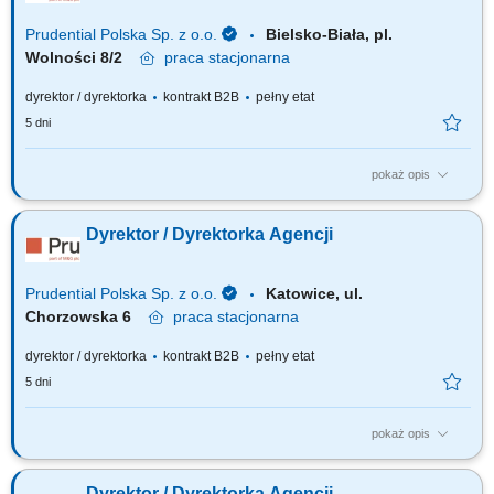
Prudential Polska Sp. z o.o.
Bielsko-Biała, pl.
Wolności 8/2
praca
stacjonarna
dyrektor / dyrektorka
kontrakt B2B
pełny etat
5 dni
pokaż opis
Za co będziesz odpowiadać: własny biznes przychodowy i zarządzanie
zespołem sprzedaży, rekrutację i wdrożenie nowych Konsultantów ds.
Dyrektor / Dyrektorka Agencji
Planowania Finansowego oraz Menedżerów, budowanie portfela
Klientów poprzez aktywną sprzedaż własną, zapewnienie wsparcia
współpracownikom na...
Prudential Polska Sp. z o.o.
Katowice, ul.
Chorzowska 6
praca
stacjonarna
dyrektor / dyrektorka
kontrakt B2B
pełny etat
5 dni
pokaż opis
Za co będziesz odpowiadać: własny biznes przychodowy i zarządzanie
zespołem sprzedaży, rekrutację i wdrożenie nowych Konsultantów ds.
Dyrektor / Dyrektorka Agencji