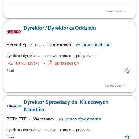
pokaż opis
Odpowiedzialność za realizację strategii sprzedażowej hotelu oraz
osiąganie założonych celów przychodowych w obszarze pokoi,
Dyrektor / Dyrektorka Oddziału
konferencji, eventów, gastronomii i usług dodatkowych; Aktywne
pozyskiwanie nowych klientów w segmentach corporate, MICE, leisure,
grupowym oraz agencyjnym, ze...
Herbud Sp. z o.o.
Legionowo
praca
mobilna
dyrektor / dyrektorka
umowa o pracę
pełny etat
aplikuj szybko
aplikuj bez CV
2 dni
pokaż opis
Opis stanowiska Kompleksowe zarządzanie codzienną pracą oraz
strukturą operacyjną podległego oddziału handlowo-logistycznego.
Dyrektor Sprzedaży ds. Kluczowych
Koordynowanie działań zespołu handlowców, wyznaczanie celów
sprzedażowych oraz bieżący monitoring trendów rynkowych.
Klientów
Kształtowanie i wdrażanie lokalnej...
BETA ETF
Warszawa
praca
stacjonarna
dyrektor / dyrektorka
umowa o pracę
pełny etat
2 dni