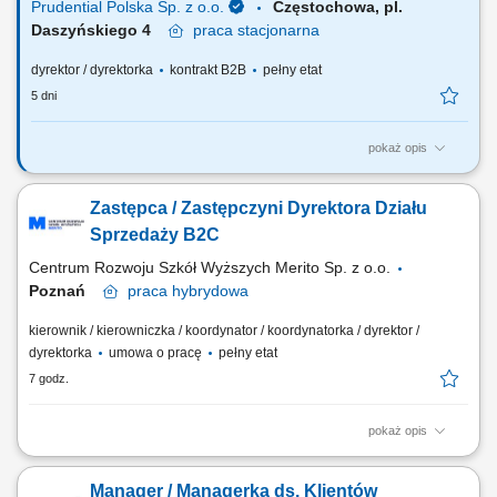
Prudential Polska Sp. z o.o.
Częstochowa, pl.
Daszyńskiego 4
praca
stacjonarna
dyrektor / dyrektorka
kontrakt B2B
pełny etat
5 dni
pokaż opis
Za co będziesz odpowiadać: własny biznes przychodowy i zarządzanie
zespołem sprzedaży, rekrutację i wdrożenie nowych Konsultantów ds.
Zastępca / Zastępczyni Dyrektora Działu
Planowania Finansowego oraz Menedżerów, budowanie portfela
Klientów poprzez aktywną sprzedaż własną, zapewnienie wsparcia
Sprzedaży B2C
współpracownikom na...
Centrum Rozwoju Szkół Wyższych Merito Sp. z o.o.
Poznań
praca
hybrydowa
kierownik / kierowniczka / koordynator / koordynatorka / dyrektor /
dyrektorka
umowa o pracę
pełny etat
7 godz.
pokaż opis
Zakres obowiązków: Współtworzenie i realizacja strategii sprzedaży
B2C, w tym wyznaczanie kierunków działań, priorytetów sprzedażowych
Manager / Managerka ds. Klientów
oraz inicjatyw wspierających rozwój sprzedaży. Tworzenie polityk