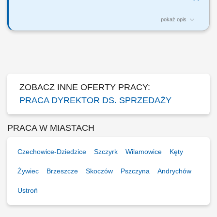
pokaż opis
Za co będziesz odpowiadać: własny biznes przychodowy i zarządzanie
zespołem sprzedaży, rekrutację i wdrożenie nowych Konsultantów ds.
Planowania Finansowego oraz Menedżerów, budowanie portfela
Klientów poprzez aktywną sprzedaż własną, zapewnienie wsparcia
współpracownikom na...
ZOBACZ INNE OFERTY PRACY:
PRACA DYREKTOR DS. SPRZEDAŻY
PRACA W MIASTACH
Czechowice-Dziedzice
Szczyrk
Wilamowice
Kęty
Żywiec
Brzeszcze
Skoczów
Pszczyna
Andrychów
Ustroń