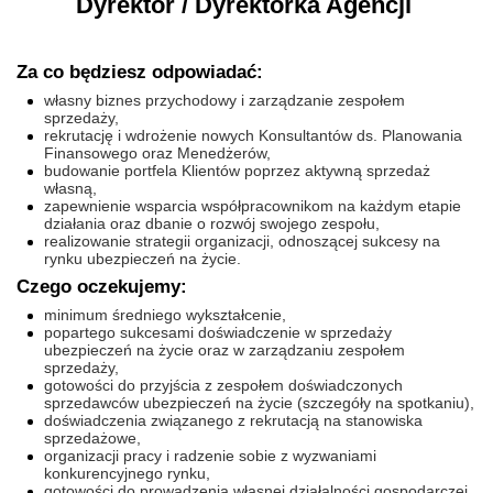
Dyrektor / Dyrektorka Agencji
Za co będziesz odpowiadać:
własny biznes przychodowy i zarządzanie zespołem
sprzedaży,
rekrutację i wdrożenie nowych Konsultantów ds. Planowania
Finansowego oraz Menedżerów,
budowanie portfela Klientów poprzez aktywną sprzedaż
własną,
zapewnienie wsparcia współpracownikom na każdym etapie
działania oraz dbanie o rozwój swojego zespołu,
realizowanie strategii organizacji, odnoszącej sukcesy na
rynku ubezpieczeń na życie.
Czego oczekujemy:
minimum średniego wykształcenie,
popartego sukcesami doświadczenie w sprzedaży
ubezpieczeń na życie oraz w zarządzaniu zespołem
sprzedaży,
gotowości do przyjścia z zespołem doświadczonych
sprzedawców ubezpieczeń na życie (szczegóły na spotkaniu),
doświadczenia związanego z rekrutacją na stanowiska
sprzedażowe,
organizacji pracy i radzenie sobie z wyzwaniami
konkurencyjnego rynku,
gotowości do prowadzenia własnej działalności gospodarczej.