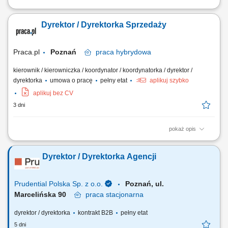
Twoja misja, czyli czym będziesz się zajmować: Partnerstwo na lata:
Budowanie i pielęgnowanie relacji z naszymi kluczowymi klientami.
Dyrektor / Dyrektorka Sprzedaży
Utrzymujemy najwyższe standardy, ale stawiamy na partnerski model
współpracy. Rozwój biznesu: Drive'owanie sprzedaży produktów BETA
ETF, zwiększanie...
Praca.pl
Poznań
praca
hybrydowa
kierownik / kierowniczka / koordynator / koordynatorka / dyrektor /
dyrektorka
umowa o pracę
pełny etat
aplikuj szybko
aplikuj bez CV
3 dni
pokaż opis
Zakres obowiązków: Tworzenie i realizacja strategii sprzedaży B2C,
wyznaczanie priorytetów oraz polityk cenowo-promocyjnych;
Dyrektor / Dyrektorka Agencji
Odpowiedzialność za realizację celów sprzedażowych, efektywność
oraz monitorowanie wyników; Analiza danych sprzedażowych, trendów
rynkowych i zachowań klientów...
Prudential Polska Sp. z o.o.
Poznań, ul.
Marcelińska 90
praca
stacjonarna
dyrektor / dyrektorka
kontrakt B2B
pełny etat
5 dni