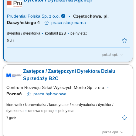
Planowania Finansowego oraz Menedżerów, budowanie portfela
Klientów poprzez aktywną sprzedaż własną, zapewnienie wsparcia
współpracownikom na...
Prudential Polska Sp. z o.o.
Częstochowa, pl.
Daszyńskiego 4
praca
stacjonarna
dyrektor / dyrektorka
kontrakt B2B
pełny etat
5 dni
pokaż opis
Za co będziesz odpowiadać: własny biznes przychodowy i zarządzanie
zespołem sprzedaży, rekrutację i wdrożenie nowych Konsultantów ds.
Zastępca / Zastępczyni Dyrektora Działu
Planowania Finansowego oraz Menedżerów, budowanie portfela
Klientów poprzez aktywną sprzedaż własną, zapewnienie wsparcia
Sprzedaży B2C
współpracownikom na...
Centrum Rozwoju Szkół Wyższych Merito Sp. z o.o.
Poznań
praca
hybrydowa
kierownik / kierowniczka / koordynator / koordynatorka / dyrektor /
dyrektorka
umowa o pracę
pełny etat
7 godz.
pokaż opis