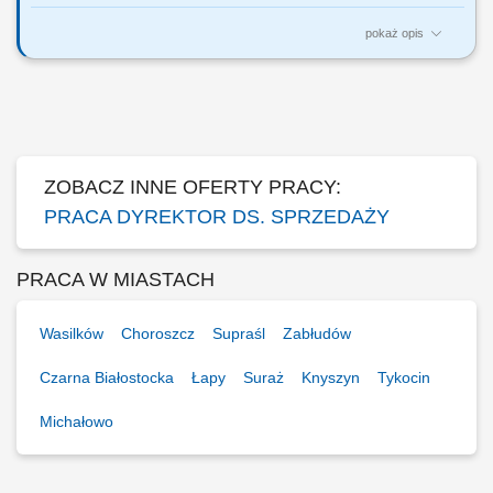
pokaż opis
Za co będziesz odpowiadać: własny biznes przychodowy i zarządzanie
zespołem sprzedaży, rekrutację i wdrożenie nowych Konsultantów ds.
Planowania Finansowego oraz Menedżerów, budowanie portfela
Klientów poprzez aktywną sprzedaż własną, zapewnienie wsparcia
współpracownikom na...
ZOBACZ INNE OFERTY PRACY:
PRACA DYREKTOR DS. SPRZEDAŻY
PRACA W MIASTACH
Wasilków
Choroszcz
Supraśl
Zabłudów
Czarna Białostocka
Łapy
Suraż
Knyszyn
Tykocin
Michałowo