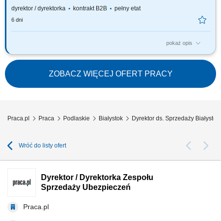
dyrektor / dyrektorka
kontrakt B2B
pełny etat
6 dni
pokaż opis
Za co będziesz odpowiadać: własny biznes przychodowy i zarządzanie
zespołem sprzedaży, rekrutację i wdrożenie nowych Konsultantów ds.
Planowania Finansowego oraz Menedżerów, budowanie portfela
ZOBACZ WIĘCEJ OFERT PRACY
Klientów poprzez aktywną sprzedaż własną, zapewnienie wsparcia
współpracownikom na...
Praca.pl
Praca
Podlaskie
Białystok
Dyrektor ds. Sprzedaży Białystok
Wróć do listy ofert
Dyrektor / Dyrektorka Zespołu
Sprzedaży Ubezpieczeń
Praca.pl