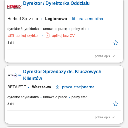
Dyrektor / Dyrektorka Oddziału
konferencji, eventów, gastronomii i usług dodatkowych; Aktywne
pozyskiwanie nowych klientów w segmentach corporate, MICE, leisure,
grupowym oraz agencyjnym, ze...
Herbud Sp. z o.o.
Legionowo
praca
mobilna
dyrektor / dyrektorka
umowa o pracę
pełny etat
aplikuj szybko
aplikuj bez CV
3 dni
pokaż opis
Opis stanowiska Kompleksowe zarządzanie codzienną pracą oraz
strukturą operacyjną podległego oddziału handlowo-logistycznego.
Dyrektor Sprzedaży ds. Kluczowych
Koordynowanie działań zespołu handlowców, wyznaczanie celów
sprzedażowych oraz bieżący monitoring trendów rynkowych.
Klientów
Kształtowanie i wdrażanie lokalnej...
BETA ETF
Warszawa
praca
stacjonarna
dyrektor / dyrektorka
umowa o pracę
pełny etat
3 dni
pokaż opis
Twoja misja, czyli czym będziesz się zajmować: Partnerstwo na lata: