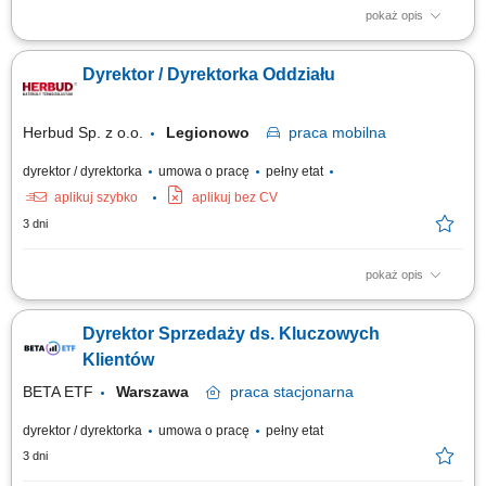
pokaż opis
Odpowiedzialność za realizację strategii sprzedażowej hotelu oraz
osiąganie założonych celów przychodowych w obszarze pokoi,
Dyrektor / Dyrektorka Oddziału
konferencji, eventów, gastronomii i usług dodatkowych; Aktywne
pozyskiwanie nowych klientów w segmentach corporate, MICE, leisure,
grupowym oraz agencyjnym, ze...
Herbud Sp. z o.o.
Legionowo
praca
mobilna
dyrektor / dyrektorka
umowa o pracę
pełny etat
aplikuj szybko
aplikuj bez CV
3 dni
pokaż opis
Opis stanowiska Kompleksowe zarządzanie codzienną pracą oraz
strukturą operacyjną podległego oddziału handlowo-logistycznego.
Dyrektor Sprzedaży ds. Kluczowych
Koordynowanie działań zespołu handlowców, wyznaczanie celów
sprzedażowych oraz bieżący monitoring trendów rynkowych.
Klientów
Kształtowanie i wdrażanie lokalnej...
BETA ETF
Warszawa
praca
stacjonarna
dyrektor / dyrektorka
umowa o pracę
pełny etat
3 dni