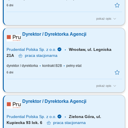
6 dni
pokaż opis
Za co będziesz odpowiadać: własny biznes przychodowy i zarządzanie
zespołem sprzedaży, rekrutację i wdrożenie nowych Konsultantów ds.
Dyrektor / Dyrektorka Agencji
Planowania Finansowego oraz Menedżerów, budowanie portfela
Klientów poprzez aktywną sprzedaż własną, zapewnienie wsparcia
współpracownikom na...
Prudential Polska Sp. z o.o.
Wrocław, ul. Legnicka
21A
praca
stacjonarna
dyrektor / dyrektorka
kontrakt B2B
pełny etat
6 dni
pokaż opis
Za co będziesz odpowiadać: własny biznes przychodowy i zarządzanie
zespołem sprzedaży, rekrutację i wdrożenie nowych Konsultantów ds.
Dyrektor / Dyrektorka Agencji
Planowania Finansowego oraz Menedżerów, budowanie portfela
Klientów poprzez aktywną sprzedaż własną, zapewnienie wsparcia
współpracownikom na...
Prudential Polska Sp. z o.o.
Zielona Góra, ul.
Kupiecka 93 lok. 6
praca
stacjonarna