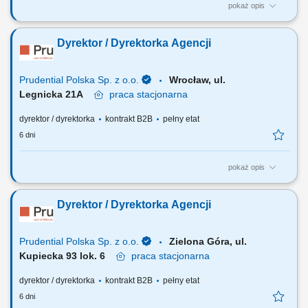
pokaż opis
Za co będziesz odpowiadać: własny biznes przychodowy i zarządzanie
zespołem sprzedaży, rekrutację i wdrożenie nowych Konsultantów ds.
Dyrektor / Dyrektorka Agencji
Planowania Finansowego oraz Menedżerów, budowanie portfela
Klientów poprzez aktywną sprzedaż własną, zapewnienie wsparcia
współpracownikom na...
Prudential Polska Sp. z o.o.
Wrocław, ul.
Legnicka 21A
praca
stacjonarna
dyrektor / dyrektorka
kontrakt B2B
pełny etat
6 dni
pokaż opis
Za co będziesz odpowiadać: własny biznes przychodowy i zarządzanie
zespołem sprzedaży, rekrutację i wdrożenie nowych Konsultantów ds.
Dyrektor / Dyrektorka Agencji
Planowania Finansowego oraz Menedżerów, budowanie portfela
Klientów poprzez aktywną sprzedaż własną, zapewnienie wsparcia
współpracownikom na...
Prudential Polska Sp. z o.o.
Zielona Góra, ul.
Kupiecka 93 lok. 6
praca
stacjonarna
dyrektor / dyrektorka
kontrakt B2B
pełny etat
6 dni