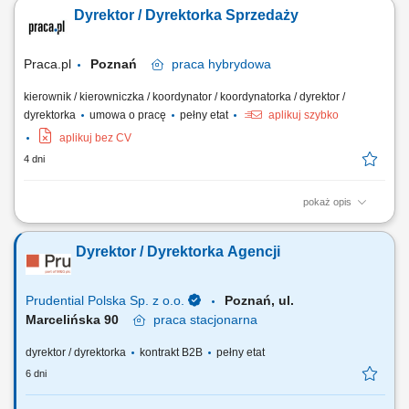
Budowanie i pielęgnowanie relacji z naszymi kluczowymi klientami.
Dyrektor / Dyrektorka Sprzedaży
Utrzymujemy najwyższe standardy, ale stawiamy na partnerski model
współpracy. Rozwój biznesu: Drive'owanie sprzedaży produktów BETA
ETF, zwiększanie...
Praca.pl
Poznań
praca
hybrydowa
kierownik / kierowniczka / koordynator / koordynatorka / dyrektor /
dyrektorka
umowa o pracę
pełny etat
aplikuj szybko
aplikuj bez CV
4 dni
pokaż opis
Zakres obowiązków: Tworzenie i realizacja strategii sprzedaży B2C,
wyznaczanie priorytetów oraz polityk cenowo-promocyjnych;
Dyrektor / Dyrektorka Agencji
Odpowiedzialność za realizację celów sprzedażowych, efektywność
oraz monitorowanie wyników; Analiza danych sprzedażowych, trendów
rynkowych i zachowań klientów...
Prudential Polska Sp. z o.o.
Poznań, ul.
Marcelińska 90
praca
stacjonarna
dyrektor / dyrektorka
kontrakt B2B
pełny etat
6 dni