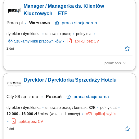
w tym wyznaczanie kierunków działań, priorytetów sprzedażowych oraz
Manager / Managerka ds. Klientów
inicjatyw wspierających rozwój sprzedaży. Tworzenie polityk
sprzedażowych i cenowych (w tym narzędzi do promocji).
Kluczowych – ETF
Odpowiedzialność za...
Praca.pl
Warszawa
praca
stacjonarna
dyrektor / dyrektorka
umowa o pracę
pełny etat
Szukamy kilku pracowników
aplikuj bez CV
2 dni
pokaż opis
Opis stanowiska Odpowiedzialność za rozwój biznesu w obszarze
produktów ETF. Nawiązywanie i utrzymywanie relacji z inwestorami
Dyrektor / Dyrektorka Sprzedaży Hotelu
instytucjonalnymi oraz partnerami biznesowymi. Realizacja strategii
sprzedażowej i zwiększanie wartości aktywów powierzonych produktów.
Edukowanie klientów w...
City 88 sp. z o.o.
Poznań
praca
stacjonarna
dyrektor / dyrektorka
umowa o pracę / kontrakt B2B
pełny etat
12 000 - 16 000 zł
/ mies. (w zal. od umowy)
aplikuj szybko
aplikuj bez CV
2 dni