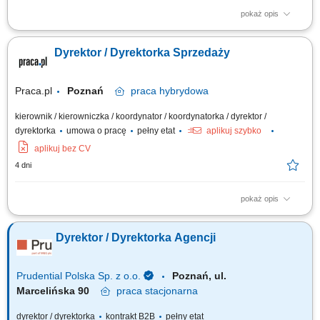
pokaż opis
Twoja misja, czyli czym będziesz się zajmować: Partnerstwo na lata:
Budowanie i pielęgnowanie relacji z naszymi kluczowymi klientami.
Dyrektor / Dyrektorka Sprzedaży
Utrzymujemy najwyższe standardy, ale stawiamy na partnerski model
współpracy. Rozwój biznesu: Drive'owanie sprzedaży produktów BETA
ETF, zwiększanie...
Praca.pl
Poznań
praca
hybrydowa
kierownik / kierowniczka / koordynator / koordynatorka / dyrektor /
dyrektorka
umowa o pracę
pełny etat
aplikuj szybko
aplikuj bez CV
4 dni
pokaż opis
Zakres obowiązków: Tworzenie i realizacja strategii sprzedaży B2C,
wyznaczanie priorytetów oraz polityk cenowo-promocyjnych;
Dyrektor / Dyrektorka Agencji
Odpowiedzialność za realizację celów sprzedażowych, efektywność oraz
monitorowanie wyników; Analiza danych sprzedażowych, trendów
rynkowych i zachowań klientów...
Prudential Polska Sp. z o.o.
Poznań, ul.
Marcelińska 90
praca
stacjonarna
dyrektor / dyrektorka
kontrakt B2B
pełny etat