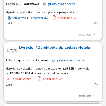
Odpowiedzialność za...
Praca.pl
Warszawa
praca
stacjonarna
dyrektor / dyrektorka
umowa o pracę
pełny etat
Szukamy kilku pracowników
aplikuj bez CV
2 dni
pokaż opis
Opis stanowiska Odpowiedzialność za rozwój biznesu w obszarze
produktów ETF. Nawiązywanie i utrzymywanie relacji z inwestorami
Dyrektor / Dyrektorka Sprzedaży Hotelu
instytucjonalnymi oraz partnerami biznesowymi. Realizacja strategii
sprzedażowej i zwiększanie wartości aktywów powierzonych produktów.
Edukowanie klientów w...
City 88 sp. z o.o.
Poznań
praca
stacjonarna
dyrektor / dyrektorka
umowa o pracę / kontrakt B2B
pełny etat
12 000 - 16 000 zł
/ mies. (w zal. od umowy)
aplikuj szybko
aplikuj bez CV
2 dni
pokaż opis
Odpowiedzialność za realizację strategii sprzedażowej hotelu oraz
osiąganie założonych celów przychodowych w obszarze pokoi,