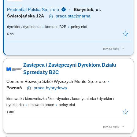
Prudential Polska Sp. z o.o.
Białystok, ul.
Świętojańska 12A
praca
stacjonarna
dyrektor / dyrektorka
kontrakt B2B
pełny etat
6 dni
pokaż opis
Za co będziesz odpowiadać: własny biznes przychodowy i zarządzanie
zespołem sprzedaży, rekrutację i wdrożenie nowych Konsultantów ds.
Zastępca / Zastępczyni Dyrektora Działu
Planowania Finansowego oraz Menedżerów, budowanie portfela
Klientów poprzez aktywną sprzedaż własną, zapewnienie wsparcia
Sprzedaży B2C
współpracownikom na...
Centrum Rozwoju Szkół Wyższych Merito Sp. z o.o.
Poznań
praca
hybrydowa
kierownik / kierowniczka / koordynator / koordynatorka / dyrektor /
dyrektorka
umowa o pracę
pełny etat
1 dni
pokaż opis
Zakres obowiązków: Współtworzenie i realizacja strategii sprzedaży B2C,