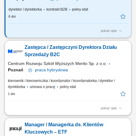
dyrektor / dyrektorka
kontrakt B2B
pełny etat
6 dni
pokaż opis
Za co będziesz odpowiadać: własny biznes przychodowy i zarządzanie
zespołem sprzedaży, rekrutację i wdrożenie nowych Konsultantów ds.
Zastępca / Zastępczyni Dyrektora Działu
Planowania Finansowego oraz Menedżerów, budowanie portfela
Klientów poprzez aktywną sprzedaż własną, zapewnienie wsparcia
Sprzedaży B2C
współpracownikom na...
Centrum Rozwoju Szkół Wyższych Merito Sp. z o.o.
Poznań
praca
hybrydowa
kierownik / kierowniczka / koordynator / koordynatorka / dyrektor /
dyrektorka
umowa o pracę
pełny etat
1 dni
pokaż opis
Zakres obowiązków: Współtworzenie i realizacja strategii sprzedaży
B2C, w tym wyznaczanie kierunków działań, priorytetów sprzedażowych
Manager / Managerka ds. Klientów
oraz inicjatyw wspierających rozwój sprzedaży. Tworzenie polityk
sprzedażowych i cenowych (w tym narzędzi do promocji).
Kluczowych – ETF