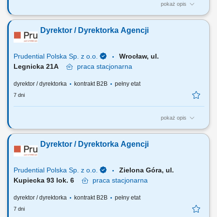
pokaż opis
Za co będziesz odpowiadać: własny biznes przychodowy i zarządzanie
zespołem sprzedaży, rekrutację i wdrożenie nowych Konsultantów ds.
Dyrektor / Dyrektorka Agencji
Planowania Finansowego oraz Menedżerów, budowanie portfela
Klientów poprzez aktywną sprzedaż własną, zapewnienie wsparcia
współpracownikom na...
Prudential Polska Sp. z o.o.
Wrocław, ul.
Legnicka 21A
praca
stacjonarna
dyrektor / dyrektorka
kontrakt B2B
pełny etat
7 dni
pokaż opis
Za co będziesz odpowiadać: własny biznes przychodowy i zarządzanie
zespołem sprzedaży, rekrutację i wdrożenie nowych Konsultantów ds.
Dyrektor / Dyrektorka Agencji
Planowania Finansowego oraz Menedżerów, budowanie portfela
Klientów poprzez aktywną sprzedaż własną, zapewnienie wsparcia
współpracownikom na...
Prudential Polska Sp. z o.o.
Zielona Góra, ul.
Kupiecka 93 lok. 6
praca
stacjonarna
dyrektor / dyrektorka
kontrakt B2B
pełny etat
7 dni