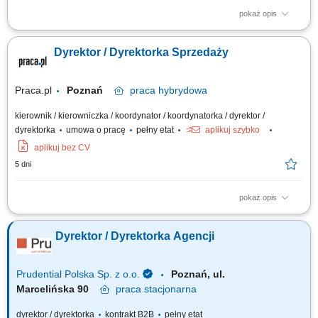
pokaż opis
Twoja misja, czyli czym będziesz się zajmować: Partnerstwo na lata:
Budowanie i pielęgnowanie relacji z naszymi kluczowymi klientami.
Dyrektor / Dyrektorka Sprzedaży
Utrzymujemy najwyższe standardy, ale stawiamy na partnerski model
współpracy. Rozwój biznesu: Drive'owanie sprzedaży produktów BETA
ETF, zwiększanie...
Praca.pl
Poznań
praca
hybrydowa
kierownik / kierowniczka / koordynator / koordynatorka / dyrektor /
dyrektorka
umowa o pracę
pełny etat
aplikuj szybko
aplikuj bez CV
5 dni
pokaż opis
Zakres obowiązków: Tworzenie i realizacja strategii sprzedaży B2C,
wyznaczanie priorytetów oraz polityk cenowo-promocyjnych;
Dyrektor / Dyrektorka Agencji
Odpowiedzialność za realizację celów sprzedażowych, efektywność oraz
monitorowanie wyników; Analiza danych sprzedażowych, trendów
rynkowych i zachowań klientów...
Prudential Polska Sp. z o.o.
Poznań, ul.
Marcelińska 90
praca
stacjonarna
dyrektor / dyrektorka
kontrakt B2B
pełny etat