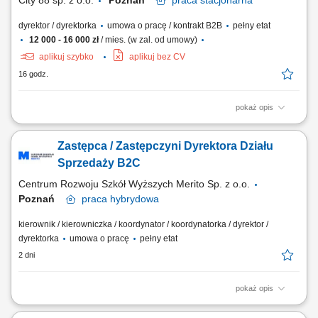
City 88 sp. z o.o.
Poznań
praca
stacjonarna
dyrektor / dyrektorka
umowa o pracę / kontrakt B2B
pełny etat
12 000 - 16 000 zł
/ mies. (w zal. od umowy)
aplikuj szybko
aplikuj bez CV
16 godz.
pokaż opis
Odpowiedzialność za realizację strategii sprzedażowej hotelu oraz
osiąganie założonych celów przychodowych w obszarze pokoi,
Zastępca / Zastępczyni Dyrektora Działu
konferencji, eventów, gastronomii i usług dodatkowych; Aktywne
pozyskiwanie nowych klientów w segmentach corporate, MICE, leisure,
Sprzedaży B2C
grupowym oraz agencyjnym, ze...
Centrum Rozwoju Szkół Wyższych Merito Sp. z o.o.
Poznań
praca
hybrydowa
kierownik / kierowniczka / koordynator / koordynatorka / dyrektor /
dyrektorka
umowa o pracę
pełny etat
2 dni
pokaż opis
Zakres obowiązków: Współtworzenie i realizacja strategii sprzedaży
B2C, w tym wyznaczanie kierunków działań, priorytetów sprzedażowych