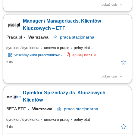
pokaż opis
Zakres obowiązków: Współtworzenie i realizacja strategii sprzedaży B2C,
w tym wyznaczanie kierunków działań, priorytetów sprzedażowych oraz
Manager / Managerka ds. Klientów
inicjatyw wspierających rozwój sprzedaży. Tworzenie polityk
sprzedażowych i cenowych (w tym narzędzi do promocji).
Kluczowych – ETF
Odpowiedzialność za...
Praca.pl
Warszawa
praca
stacjonarna
dyrektor / dyrektorka
umowa o pracę
pełny etat
Szukamy kilku pracowników
aplikuj bez CV
3 dni
pokaż opis
Opis stanowiska Odpowiedzialność za rozwój biznesu w obszarze
produktów ETF. Nawiązywanie i utrzymywanie relacji z inwestorami
Dyrektor Sprzedaży ds. Kluczowych
instytucjonalnymi oraz partnerami biznesowymi. Realizacja strategii
sprzedażowej i zwiększanie wartości aktywów powierzonych produktów.
Klientów
Edukowanie klientów w...
BETA ETF
Warszawa
praca
stacjonarna
dyrektor / dyrektorka
umowa o pracę
pełny etat
4 dni