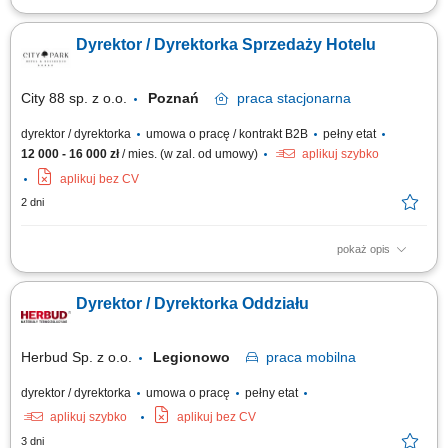
Opis stanowiska Odpowiedzialność za rozwój biznesu w obszarze
produktów ETF. Nawiązywanie i utrzymywanie relacji z inwestorami
Dyrektor / Dyrektorka Sprzedaży Hotelu
instytucjonalnymi oraz partnerami biznesowymi. Realizacja strategii
sprzedażowej i zwiększanie wartości aktywów powierzonych produktów.
Edukowanie klientów w...
City 88 sp. z o.o.
Poznań
praca
stacjonarna
dyrektor / dyrektorka
umowa o pracę / kontrakt B2B
pełny etat
12 000 - 16 000 zł
/ mies. (w zal. od umowy)
aplikuj szybko
aplikuj bez CV
2 dni
pokaż opis
Odpowiedzialność za realizację strategii sprzedażowej hotelu oraz
osiąganie założonych celów przychodowych w obszarze pokoi,
Dyrektor / Dyrektorka Oddziału
konferencji, eventów, gastronomii i usług dodatkowych; Aktywne
pozyskiwanie nowych klientów w segmentach corporate, MICE, leisure,
grupowym oraz agencyjnym, ze...
Herbud Sp. z o.o.
Legionowo
praca
mobilna
dyrektor / dyrektorka
umowa o pracę
pełny etat
aplikuj szybko
aplikuj bez CV
3 dni