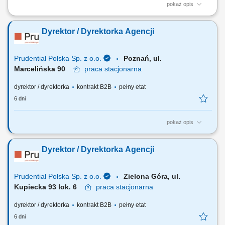
pokaż opis
Zakres obowiązków: Tworzenie i realizacja strategii sprzedaży B2C,
wyznaczanie priorytetów oraz polityk cenowo-promocyjnych;
Dyrektor / Dyrektorka Agencji
Odpowiedzialność za realizację celów sprzedażowych, efektywność
oraz monitorowanie wyników; Analiza danych sprzedażowych, trendów
rynkowych i zachowań klientów...
Prudential Polska Sp. z o.o.
Poznań, ul.
Marcelińska 90
praca
stacjonarna
dyrektor / dyrektorka
kontrakt B2B
pełny etat
6 dni
pokaż opis
Za co będziesz odpowiadać: własny biznes przychodowy i zarządzanie
zespołem sprzedaży, rekrutację i wdrożenie nowych Konsultantów ds.
Dyrektor / Dyrektorka Agencji
Planowania Finansowego oraz Menedżerów, budowanie portfela
Klientów poprzez aktywną sprzedaż własną, zapewnienie wsparcia
współpracownikom na...
Prudential Polska Sp. z o.o.
Zielona Góra, ul.
Kupiecka 93 lok. 6
praca
stacjonarna
dyrektor / dyrektorka
kontrakt B2B
pełny etat
6 dni