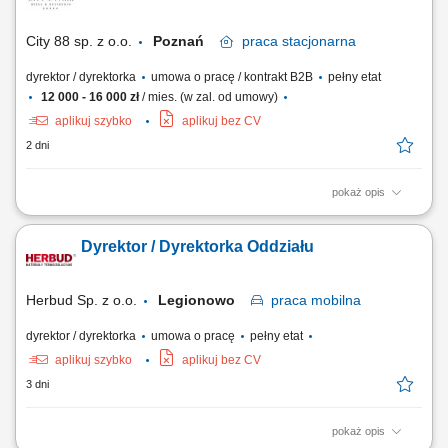
sprzedażowej i zwiększanie wartości aktywów powierzonych produktów.
Edukowanie klientów w...
City 88 sp. z o.o.
Poznań
praca
stacjonarna
dyrektor / dyrektorka
umowa o pracę / kontrakt B2B
pełny etat
12 000 - 16 000 zł
/ mies. (w zal. od umowy)
aplikuj szybko
aplikuj bez CV
2 dni
pokaż opis
Odpowiedzialność za realizację strategii sprzedażowej hotelu oraz
osiąganie założonych celów przychodowych w obszarze pokoi,
Dyrektor / Dyrektorka Oddziału
konferencji, eventów, gastronomii i usług dodatkowych; Aktywne
pozyskiwanie nowych klientów w segmentach corporate, MICE, leisure,
grupowym oraz agencyjnym, ze...
Herbud Sp. z o.o.
Legionowo
praca
mobilna
dyrektor / dyrektorka
umowa o pracę
pełny etat
aplikuj szybko
aplikuj bez CV
3 dni
pokaż opis