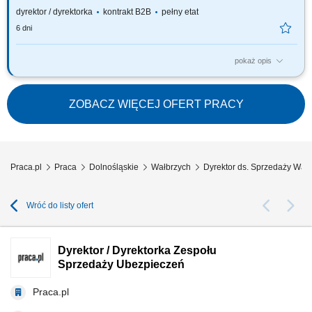
dyrektor / dyrektorka
kontrakt B2B
pełny etat
6 dni
pokaż opis
Za co będziesz odpowiadać: własny biznes przychodowy i zarządzanie
zespołem sprzedaży, rekrutację i wdrożenie nowych Konsultantów ds.
Planowania Finansowego oraz Menedżerów, budowanie portfela
ZOBACZ WIĘCEJ OFERT PRACY
Klientów poprzez aktywną sprzedaż własną, zapewnienie wsparcia
współpracownikom na...
Praca.pl
Praca
Dolnośląskie
Wałbrzych
Dyrektor ds. Sprzedaży Wał
Wróć do listy ofert
Dyrektor / Dyrektorka Zespołu
Sprzedaży Ubezpieczeń
Praca.pl