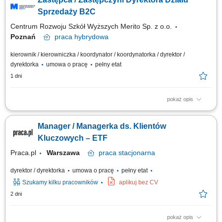
Planowania Finansowego oraz Menedżerów, budowanie portfela
Klientów poprzez aktywną sprzedaż własną, zapewnienie wsparcia
Sprzedaży B2C
współpracownikom na...
Centrum Rozwoju Szkół Wyższych Merito Sp. z o.o.
Poznań
praca
hybrydowa
kierownik / kierowniczka / koordynator / koordynatorka / dyrektor /
dyrektorka
umowa o pracę
pełny etat
1 dni
pokaż opis
Zakres obowiązków: Współtworzenie i realizacja strategii sprzedaży B2C,
w tym wyznaczanie kierunków działań, priorytetów sprzedażowych oraz
Manager / Managerka ds. Klientów
inicjatyw wspierających rozwój sprzedaży. Tworzenie polityk
sprzedażowych i cenowych (w tym narzędzi do promocji).
Kluczowych – ETF
Odpowiedzialność za...
Praca.pl
Warszawa
praca
stacjonarna
dyrektor / dyrektorka
umowa o pracę
pełny etat
Szukamy kilku pracowników
aplikuj bez CV
2 dni
pokaż opis