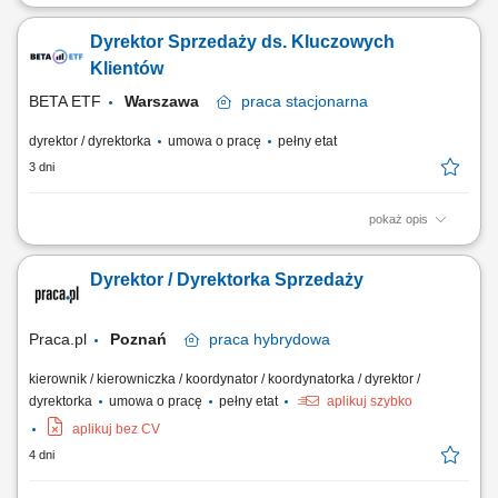
Opis stanowiska Kompleksowe zarządzanie codzienną pracą oraz
strukturą operacyjną podległego oddziału handlowo-logistycznego.
Dyrektor Sprzedaży ds. Kluczowych
Koordynowanie działań zespołu handlowców, wyznaczanie celów
sprzedażowych oraz bieżący monitoring trendów rynkowych.
Klientów
Kształtowanie i wdrażanie lokalnej...
BETA ETF
Warszawa
praca
stacjonarna
dyrektor / dyrektorka
umowa o pracę
pełny etat
3 dni
pokaż opis
Twoja misja, czyli czym będziesz się zajmować: Partnerstwo na lata:
Budowanie i pielęgnowanie relacji z naszymi kluczowymi klientami.
Dyrektor / Dyrektorka Sprzedaży
Utrzymujemy najwyższe standardy, ale stawiamy na partnerski model
współpracy. Rozwój biznesu: Drive'owanie sprzedaży produktów BETA
ETF, zwiększanie...
Praca.pl
Poznań
praca
hybrydowa
kierownik / kierowniczka / koordynator / koordynatorka / dyrektor /
dyrektorka
umowa o pracę
pełny etat
aplikuj szybko
aplikuj bez CV
4 dni