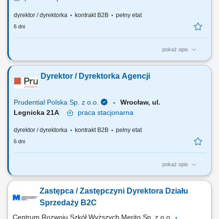
dyrektor / dyrektorka
kontrakt B2B
pełny etat
6 dni
pokaż opis
Za co będziesz odpowiadać: własny biznes przychodowy i zarządzanie
zespołem sprzedaży, rekrutację i wdrożenie nowych Konsultantów ds.
Dyrektor / Dyrektorka Agencji
Planowania Finansowego oraz Menedżerów, budowanie portfela
Klientów poprzez aktywną sprzedaż własną, zapewnienie wsparcia
współpracownikom na...
Prudential Polska Sp. z o.o.
Wrocław, ul.
Legnicka 21A
praca
stacjonarna
dyrektor / dyrektorka
kontrakt B2B
pełny etat
6 dni
pokaż opis
Za co będziesz odpowiadać: własny biznes przychodowy i zarządzanie
zespołem sprzedaży, rekrutację i wdrożenie nowych Konsultantów ds.
Zastępca / Zastępczyni Dyrektora Działu
Planowania Finansowego oraz Menedżerów, budowanie portfela
Klientów poprzez aktywną sprzedaż własną, zapewnienie wsparcia
Sprzedaży B2C
współpracownikom na...
Centrum Rozwoju Szkół Wyższych Merito Sp. z o.o.