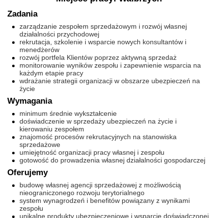
Zadania
zarządzanie zespołem sprzedażowym i rozwój własnej
działalności przychodowej
rekrutacja, szkolenie i wsparcie nowych konsultantów i
menedżerów
rozwój portfela Klientów poprzez aktywną sprzedaż
monitorowanie wyników zespołu i zapewnienie wsparcia na
każdym etapie pracy
wdrażanie strategii organizacji w obszarze ubezpieczeń na
życie
Wymagania
minimum średnie wykształcenie
doświadczenie w sprzedaży ubezpieczeń na życie i
kierowaniu zespołem
znajomość procesów rekrutacyjnych na stanowiska
sprzedażowe
umiejętność organizacji pracy własnej i zespołu
gotowość do prowadzenia własnej działalności gospodarczej
Oferujemy
budowę własnej agencji sprzedażowej z możliwością
nieograniczonego rozwoju terytorialnego
system wynagrodzeń i benefitów powiązany z wynikami
zespołu
unikalne produkty ubezpieczeniowe i wsparcie doświadczonej