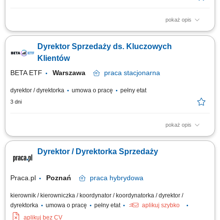
pokaż opis
Opis stanowiska Kompleksowe zarządzanie codzienną pracą oraz
strukturą operacyjną podległego oddziału handlowo-logistycznego.
Dyrektor Sprzedaży ds. Kluczowych
Koordynowanie działań zespołu handlowców, wyznaczanie celów
sprzedażowych oraz bieżący monitoring trendów rynkowych.
Klientów
Kształtowanie i wdrażanie lokalnej...
BETA ETF
Warszawa
praca
stacjonarna
dyrektor / dyrektorka
umowa o pracę
pełny etat
3 dni
pokaż opis
Twoja misja, czyli czym będziesz się zajmować: Partnerstwo na lata:
Budowanie i pielęgnowanie relacji z naszymi kluczowymi klientami.
Dyrektor / Dyrektorka Sprzedaży
Utrzymujemy najwyższe standardy, ale stawiamy na partnerski model
współpracy. Rozwój biznesu: Drive'owanie sprzedaży produktów BETA
ETF, zwiększanie...
Praca.pl
Poznań
praca
hybrydowa
kierownik / kierowniczka / koordynator / koordynatorka / dyrektor /
dyrektorka
umowa o pracę
pełny etat
aplikuj szybko
aplikuj bez CV