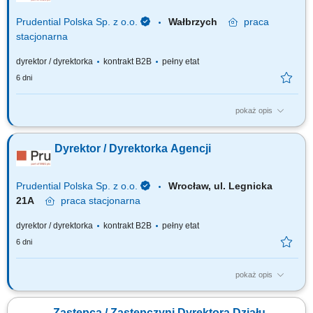
Prudential Polska Sp. z o.o.
Wałbrzych
praca
stacjonarna
dyrektor / dyrektorka
kontrakt B2B
pełny etat
6 dni
pokaż opis
Za co będziesz odpowiadać: własny biznes przychodowy i zarządzanie
zespołem sprzedaży, rekrutację i wdrożenie nowych Konsultantów ds.
Dyrektor / Dyrektorka Agencji
Planowania Finansowego oraz Menedżerów, budowanie portfela
Klientów poprzez aktywną sprzedaż własną, zapewnienie wsparcia
współpracownikom na...
Prudential Polska Sp. z o.o.
Wrocław, ul. Legnicka
21A
praca
stacjonarna
dyrektor / dyrektorka
kontrakt B2B
pełny etat
6 dni
pokaż opis
Za co będziesz odpowiadać: własny biznes przychodowy i zarządzanie
zespołem sprzedaży, rekrutację i wdrożenie nowych Konsultantów ds.
Zastępca / Zastępczyni Dyrektora Działu