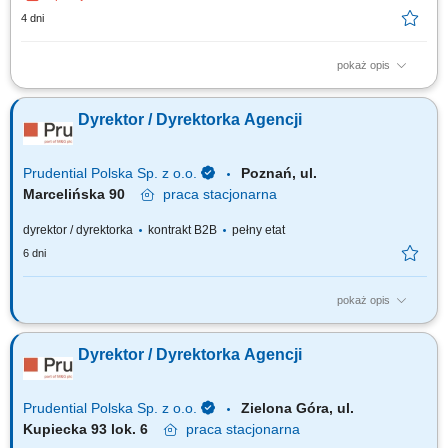
4 dni
pokaż opis
Zakres obowiązków: Tworzenie i realizacja strategii sprzedaży B2C,
wyznaczanie priorytetów oraz polityk cenowo-promocyjnych;
Dyrektor / Dyrektorka Agencji
Odpowiedzialność za realizację celów sprzedażowych, efektywność oraz
monitorowanie wyników; Analiza danych sprzedażowych, trendów
rynkowych i zachowań klientów...
Prudential Polska Sp. z o.o.
Poznań, ul.
Marcelińska 90
praca
stacjonarna
dyrektor / dyrektorka
kontrakt B2B
pełny etat
6 dni
pokaż opis
Za co będziesz odpowiadać: własny biznes przychodowy i zarządzanie
zespołem sprzedaży, rekrutację i wdrożenie nowych Konsultantów ds.
Dyrektor / Dyrektorka Agencji
Planowania Finansowego oraz Menedżerów, budowanie portfela
Klientów poprzez aktywną sprzedaż własną, zapewnienie wsparcia
współpracownikom na...
Prudential Polska Sp. z o.o.
Zielona Góra, ul.
Kupiecka 93 lok. 6
praca
stacjonarna