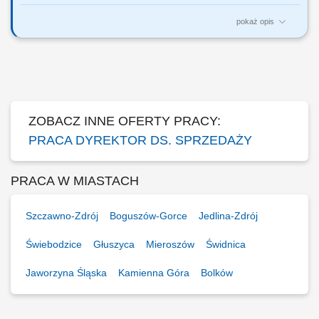
pokaż opis
Za co będziesz odpowiadać: własny biznes przychodowy i zarządzanie
zespołem sprzedaży, rekrutację i wdrożenie nowych Konsultantów ds.
Planowania Finansowego oraz Menedżerów, budowanie portfela
Klientów poprzez aktywną sprzedaż własną, zapewnienie wsparcia
współpracownikom na...
ZOBACZ INNE OFERTY PRACY:
PRACA DYREKTOR DS. SPRZEDAŻY
PRACA W MIASTACH
Szczawno-Zdrój
Boguszów-Gorce
Jedlina-Zdrój
Świebodzice
Głuszyca
Mieroszów
Świdnica
Jaworzyna Śląska
Kamienna Góra
Bolków