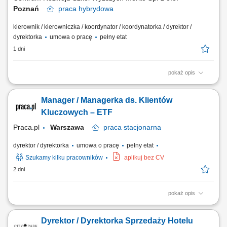
Poznań
praca
hybrydowa
kierownik / kierowniczka / koordynator / koordynatorka / dyrektor /
dyrektorka
umowa o pracę
pełny etat
1 dni
pokaż opis
Zakres obowiązków: Współtworzenie i realizacja strategii sprzedaży
B2C, w tym wyznaczanie kierunków działań, priorytetów sprzedażowych
Manager / Managerka ds. Klientów
oraz inicjatyw wspierających rozwój sprzedaży. Tworzenie polityk
sprzedażowych i cenowych (w tym narzędzi do promocji).
Kluczowych – ETF
Odpowiedzialność za...
Praca.pl
Warszawa
praca
stacjonarna
dyrektor / dyrektorka
umowa o pracę
pełny etat
Szukamy kilku pracowników
aplikuj bez CV
2 dni
pokaż opis
Opis stanowiska Odpowiedzialność za rozwój biznesu w obszarze
produktów ETF. Nawiązywanie i utrzymywanie relacji z inwestorami
Dyrektor / Dyrektorka Sprzedaży Hotelu
instytucjonalnymi oraz partnerami biznesowymi. Realizacja strategii